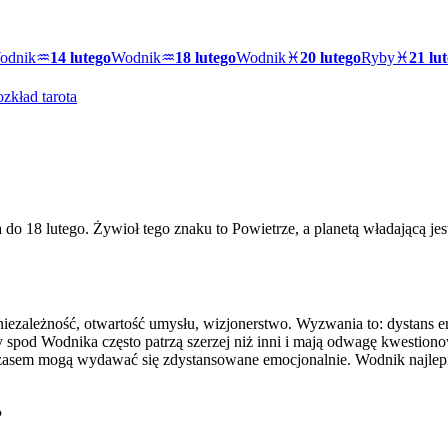
odnik
♒
14 lutego
Wodnik
♒
18 lutego
Wodnik
♓
20 lutego
Ryby
♓
21 lu
zkład tarota
o 18 lutego. Żywioł tego znaku to Powietrze, a planetą władającą jes
niezależność, otwartość umysłu, wizjonerstwo. Wyzwania to: dystans 
 spod Wodnika często patrzą szerzej niż inni i mają odwagę kwestiono
 czasem mogą wydawać się zdystansowane emocjonalnie. Wodnik najlepie
?