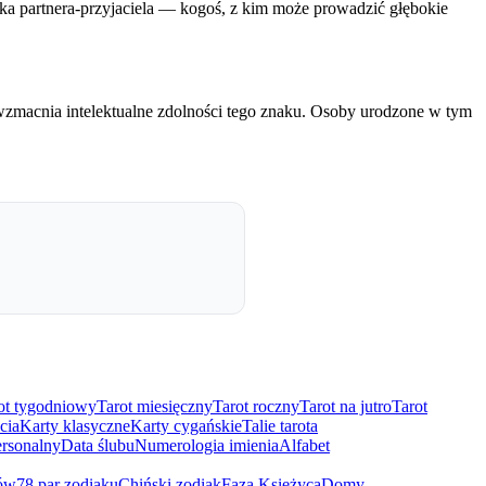
zuka partnera-przyjaciela — kogoś, z kim może prowadzić głębokie
macnia intelektualne zdolności tego znaku. Osoby urodzone w tym
ot tygodniowy
Tarot miesięczny
Tarot roczny
Tarot na jutro
Tarot
cia
Karty klasyczne
Karty cygańskie
Talie tarota
rsonalny
Data ślubu
Numerologia imienia
Alfabet
ów
78 par zodiaku
Chiński zodiak
Faza Księżyca
Domy