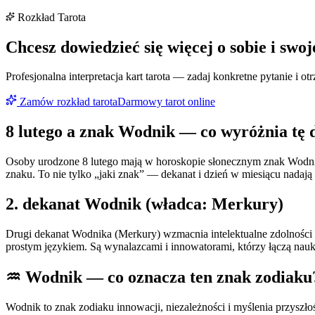
Rozkład Tarota
Chcesz dowiedzieć się więcej o sobie i swoj
Profesjonalna interpretacja kart tarota — zadaj konkretne pytanie i 
Zamów rozkład tarota
Darmowy tarot online
8 lutego
a znak
Wodnik
— co wyróżnia tę 
Osoby urodzone 8 lutego mają w horoskopie słonecznym znak Wodnik
znaku. To nie tylko „jaki znak” — dekanat i dzień w miesiącu nadaj
2
. dekanat
Wodnik
(władca:
Merkury
)
Drugi dekanat Wodnika (Merkury) wzmacnia intelektualne zdolności 
prostym językiem. Są wynalazcami i innowatorami, którzy łączą nau
♒
Wodnik
— co oznacza ten znak zodiaku
Wodnik to znak zodiaku innowacji, niezależności i myślenia przyszł