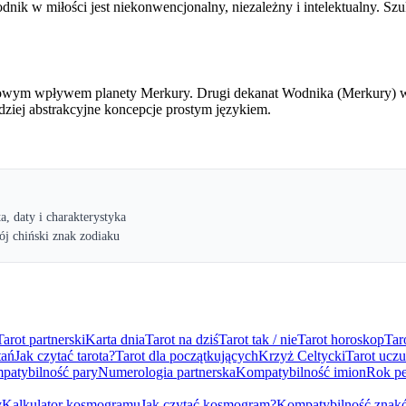
Wodnik w miłości jest niekonwencjonalny, niezależny i intelektualny. S
kowym wpływem planety Merkury. Drugi dekanat Wodnika (Merkury) wz
dziej abstrakcyjne koncepcje prostym językiem.
ta, daty i charakterystyka
ój chiński znak zodiaku
Tarot partnerski
Karta dnia
Tarot na dziś
Tarot tak / nie
Tarot horoskop
Tar
tań
Jak czytać tarota?
Tarot dla początkujących
Krzyż Celtycki
Tarot uczu
patybilność pary
Numerologia partnerska
Kompatybilność imion
Rok pe
y
Kalkulator kosmogramu
Jak czytać kosmogram?
Kompatybilność znak