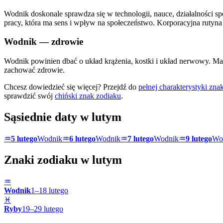
Wodnik doskonale sprawdza się w technologii, nauce, działalności sp
pracy, która ma sens i wpływ na społeczeństwo. Korporacyjna rutyna 
Wodnik
— zdrowie
Wodnik powinien dbać o układ krążenia, kostki i układ nerwowy. Ma 
zachować zdrowie.
Chcesz dowiedzieć się więcej? Przejdź do
pełnej charakterystyki zn
sprawdzić swój
chiński znak zodiaku
.
Sąsiednie daty w
lutym
♒
5 lutego
Wodnik
♒
6 lutego
Wodnik
♒
7 lutego
Wodnik
♒
9 lutego
Wo
Znaki zodiaku w
lutym
♒
Wodnik
1
–
18
lutego
♓
Ryby
19
–
29
lutego