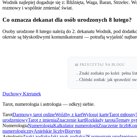
Wodnik najlepiej dogaduje się z: Bliźnięta, Waga, Baran, Strzelec. 
rozmowy i wspólnie zmieniać świat.
Co oznacza dekanat dla osób urodzonych 8 lutego?
Osoby urodzone 8 lutego należą do 2. dekanatu Wodnik, pod dodat
okresie są błyskotliwymi komunikatorami — potrafią wyjaśnić najbar
📖 PRZECZYTAJ NA BLOGU
Znaki zodiaku po kolei: pełna lis
→
Chiński zodiak: jak sprawdzić sw
→
Duchowy Kierunek
Tarot, numerologia i astrologia — odkryj siebie.
Tarot
Darmowy tarot online
Wróżby z kart
Wylosuj kartę
Tarot miłosny
urodzeniowy
Tarot z imienia
Znaczenie kart
Rozkłady tarota
Tematy py
Numerologia
Numerologia
Kalkulator numerologii
Znaczenie liczb
Kom
numerologiczny
Anielskie liczby
Biorytm
Astrologia
Znaki zodiaku
Jaki znak zodiaku?
Kosmogram urodzeniow