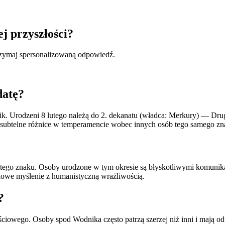
ej przyszłości?
otrzymaj spersonalizowaną odpowiedź.
datę?
. Urodzeni 8 lutego należą do 2. dekanatu (władca: Merkury) — Drug
ą subtelne różnice w temperamencie wobec innych osób tego samego zn
tego znaku. Osoby urodzone w tym okresie są błyskotliwymi komunikat
kowe myślenie z humanistyczną wrażliwością.
?
ościowego. Osoby spod Wodnika często patrzą szerzej niż inni i mają 