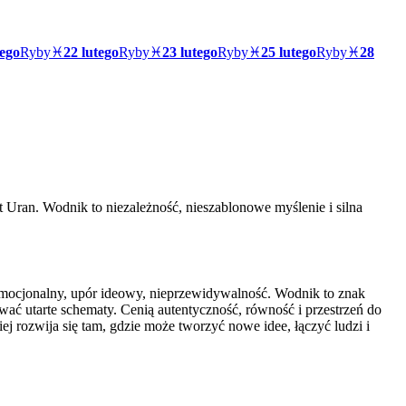
tego
Ryby
♓
22 lutego
Ryby
♓
23 lutego
Ryby
♓
25 lutego
Ryby
♓
28
t Uran. Wodnik to niezależność, nieszablonowe myślenie i silna
emocjonalny, upór ideowy, nieprzewidywalność. Wodnik to znak
wać utarte schematy. Cenią autentyczność, równość i przestrzeń do
j rozwija się tam, gdzie może tworzyć nowe idee, łączyć ludzi i