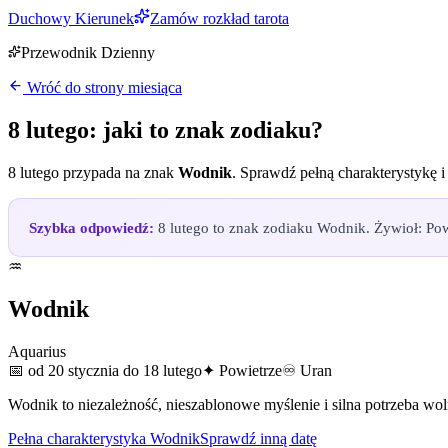
Duchowy Kierunek
Zamów rozkład tarota
Przewodnik Dzienny
Wróć do strony miesiąca
8 lutego
: jaki to znak zodiaku?
8 lutego
przypada na znak
Wodnik
. Sprawdź pełną charakterystykę i
Szybka odpowiedź:
8 lutego to znak zodiaku Wodnik. Żywioł: Powi
♒
Wodnik
Aquarius
📅
od 20 stycznia do 18 lutego
✦
Powietrze
♾
Uran
Wodnik to niezależność, nieszablonowe myślenie i silna potrzeba wol
Pełna charakterystyka
Wodnik
Sprawdź inną datę