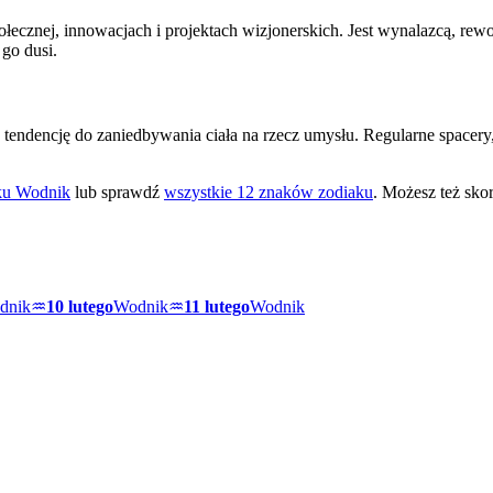
ołecznej, innowacjach i projektach wizjonerskich. Jest wynalazcą, re
go dusi.
tendencję do zaniedbywania ciała na rzecz umysłu. Regularne spacery
aku
Wodnik
lub sprawdź
wszystkie 12 znaków zodiaku
. Możesz też skor
dnik
♒
10 lutego
Wodnik
♒
11 lutego
Wodnik