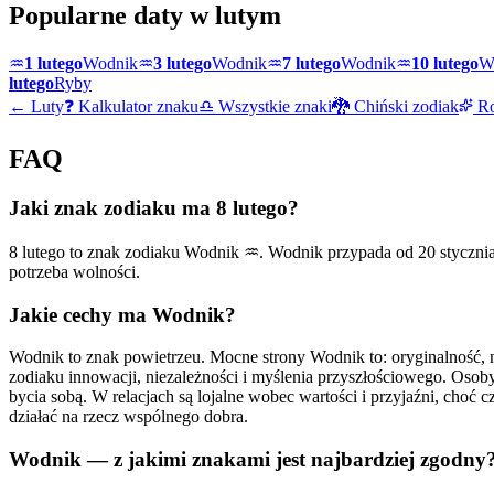
Popularne daty w
lutym
♒
1 lutego
Wodnik
♒
3 lutego
Wodnik
♒
7 lutego
Wodnik
♒
10 lutego
W
lutego
Ryby
←
Luty
❓ Kalkulator znaku
♎ Wszystkie znaki
🐉 Chiński zodiak
Ro
FAQ
Jaki znak zodiaku ma 8 lutego?
8 lutego to znak zodiaku Wodnik ♒. Wodnik przypada od 20 stycznia d
potrzeba wolności.
Jakie cechy ma Wodnik?
Wodnik to znak powietrzeu. Mocne strony Wodnik to: oryginalność, 
zodiaku innowacji, niezależności i myślenia przyszłościowego. Osoby
bycia sobą. W relacjach są lojalne wobec wartości i przyjaźni, choć
działać na rzecz wspólnego dobra.
Wodnik — z jakimi znakami jest najbardziej zgodny