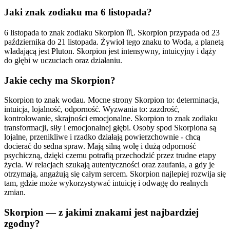
Jaki znak zodiaku ma 6 listopada?
6 listopada to znak zodiaku Skorpion ♏. Skorpion przypada od 23
października do 21 listopada. Żywioł tego znaku to Woda, a planetą
władającą jest Pluton. Skorpion jest intensywny, intuicyjny i dąży
do głębi w uczuciach oraz działaniu.
Jakie cechy ma Skorpion?
Skorpion to znak wodau. Mocne strony Skorpion to: determinacja,
intuicja, lojalność, odporność. Wyzwania to: zazdrość,
kontrolowanie, skrajności emocjonalne. Skorpion to znak zodiaku
transformacji, siły i emocjonalnej głębi. Osoby spod Skorpiona są
lojalne, przenikliwe i rzadko działają powierzchownie - chcą
docierać do sedna spraw. Mają silną wolę i dużą odporność
psychiczną, dzięki czemu potrafią przechodzić przez trudne etapy
życia. W relacjach szukają autentyczności oraz zaufania, a gdy je
otrzymają, angażują się całym sercem. Skorpion najlepiej rozwija się
tam, gdzie może wykorzystywać intuicję i odwagę do realnych
zmian.
Skorpion — z jakimi znakami jest najbardziej
zgodny?