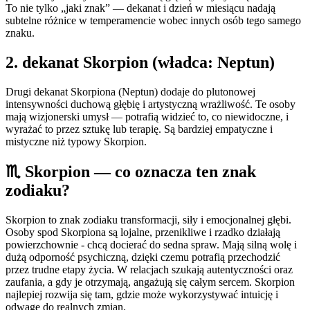
To nie tylko „jaki znak” — dekanat i dzień w miesiącu nadają
subtelne różnice w temperamencie wobec innych osób tego samego
znaku.
2
. dekanat
Skorpion
(władca:
Neptun
)
Drugi dekanat Skorpiona (Neptun) dodaje do plutonowej
intensywności duchową głębię i artystyczną wrażliwość. Te osoby
mają wizjonerski umysł — potrafią widzieć to, co niewidoczne, i
wyrażać to przez sztukę lub terapię. Są bardziej empatyczne i
mistyczne niż typowy Skorpion.
♏
Skorpion
— co oznacza ten znak
zodiaku?
Skorpion to znak zodiaku transformacji, siły i emocjonalnej głębi.
Osoby spod Skorpiona są lojalne, przenikliwe i rzadko działają
powierzchownie - chcą docierać do sedna spraw. Mają silną wolę i
dużą odporność psychiczną, dzięki czemu potrafią przechodzić
przez trudne etapy życia. W relacjach szukają autentyczności oraz
zaufania, a gdy je otrzymają, angażują się całym sercem. Skorpion
najlepiej rozwija się tam, gdzie może wykorzystywać intuicję i
odwagę do realnych zmian.