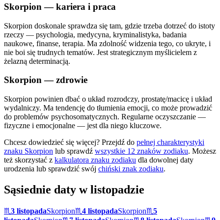
Skorpion
— kariera i praca
Skorpion doskonale sprawdza się tam, gdzie trzeba dotrzeć do istoty
rzeczy — psychologia, medycyna, kryminalistyka, badania
naukowe, finanse, terapia. Ma zdolność widzenia tego, co ukryte, i
nie boi się trudnych tematów. Jest strategicznym myślicielem z
żelazną determinacją.
Skorpion
— zdrowie
Skorpion powinien dbać o układ rozrodczy, prostatę/macicę i układ
wydalniczy. Ma tendencję do tłumienia emocji, co może prowadzić
do problemów psychosomatycznych. Regularne oczyszczanie —
fizyczne i emocjonalne — jest dla niego kluczowe.
Chcesz dowiedzieć się więcej? Przejdź do
pełnej charakterystyki
znaku
Skorpion
lub sprawdź
wszystkie 12 znaków zodiaku
. Możesz
też skorzystać z
kalkulatora znaku zodiaku
dla dowolnej daty
urodzenia lub sprawdzić swój
chiński znak zodiaku
.
Sąsiednie daty w
listopadzie
♏
3 listopada
Skorpion
♏
4 listopada
Skorpion
♏
5