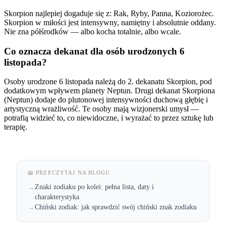
Skorpion najlepiej dogaduje się z: Rak, Ryby, Panna, Koziorożec.
Skorpion w miłości jest intensywny, namiętny i absolutnie oddany.
Nie zna półśrodków — albo kocha totalnie, albo wcale.
Co oznacza dekanat dla osób urodzonych 6
listopada?
Osoby urodzone 6 listopada należą do 2. dekanatu Skorpion, pod
dodatkowym wpływem planety Neptun. Drugi dekanat Skorpiona
(Neptun) dodaje do plutonowej intensywności duchową głębię i
artystyczną wrażliwość. Te osoby mają wizjonerski umysł —
potrafią widzieć to, co niewidoczne, i wyrażać to przez sztukę lub
terapię.
📖 PRZECZYTAJ NA BLOGU
Znaki zodiaku po kolei: pełna lista, daty i
→
charakterystyka
Chiński zodiak: jak sprawdzić swój chiński znak zodiaku
→