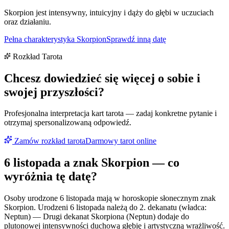
Skorpion jest intensywny, intuicyjny i dąży do głębi w uczuciach
oraz działaniu.
Pełna charakterystyka
Skorpion
Sprawdź inną datę
Rozkład Tarota
Chcesz dowiedzieć się więcej o sobie i
swojej przyszłości?
Profesjonalna interpretacja kart tarota — zadaj konkretne pytanie i
otrzymaj spersonalizowaną odpowiedź.
Zamów rozkład tarota
Darmowy tarot online
6 listopada
a znak
Skorpion
— co
wyróżnia tę datę?
Osoby urodzone 6 listopada mają w horoskopie słonecznym znak
Skorpion. Urodzeni 6 listopada należą do 2. dekanatu (władca:
Neptun) — Drugi dekanat Skorpiona (Neptun) dodaje do
plutonowej intensywności duchową głębię i artystyczną wrażliwość.