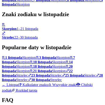
listopada
Skorpion
♏
7 listopada
Skorpion
♏
8 listopada
Skorpion
♏
9
listopada
Skorpion
Znaki zodiaku w
listopadzie
♏
Skorpion
1
–
21
listopada
♐
Strzelec
22
–
30
listopada
Popularne daty w
listopadzie
♏
1 listopada
Skorpion
♏
3 listopada
Skorpion
♏
7
listopada
Skorpion
♏
10 listopada
Skorpion
♏
14
listopada
Skorpion
♏
18 listopada
Skorpion
♏
20
listopada
Skorpion
♏
21 listopada
Skorpion
♐
22
listopada
Strzelec
♐
23 listopada
Strzelec
♐
25 listopada
Strzelec
♐
28
listopada
Strzelec
♐
30 listopada
Strzelec
←
Listopad
❓ Kalkulator znaku
♎ Wszystkie znaki
🐉 Chiński
zodiak
Rozkład tarota
FAQ