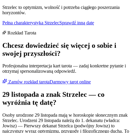
Strzelec to optymizm, wolność i potrzeba ciągłego poszerzania
horyzontów.
Pełna charakterystyka
Strzelec
Sprawdź inną datę
Rozkład Tarota
Chcesz dowiedzieć się więcej o sobie i
swojej przyszłości?
Profesjonalna interpretacja kart tarota — zadaj konkretne pytanie i
otrzymaj spersonalizowaną odpowiedź.
Zamów rozkład tarota
Darmowy tarot online
29 listopada
a znak
Strzelec
— co
wyróżnia tę datę?
Osoby urodzone 29 listopada mają w horoskopie słonecznym znak
Strzelec. Urodzeni 29 listopada należą do 1. dekanatu (władca:
Jowisz) — Pierwszy dekanat Strzelca (podwójny Jowisz) to
najczystszy wyraz optymizmu, przygody i filozoficznego ducha. To