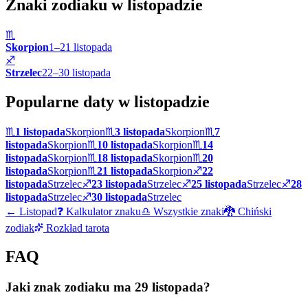
Znaki zodiaku w
listopadzie
♏
Skorpion
1
–
21
listopada
♐
Strzelec
22
–
30
listopada
Popularne daty w
listopadzie
♏
1 listopada
Skorpion
♏
3 listopada
Skorpion
♏
7
listopada
Skorpion
♏
10 listopada
Skorpion
♏
14
listopada
Skorpion
♏
18 listopada
Skorpion
♏
20
listopada
Skorpion
♏
21 listopada
Skorpion
♐
22
listopada
Strzelec
♐
23 listopada
Strzelec
♐
25 listopada
Strzelec
♐
28
listopada
Strzelec
♐
30 listopada
Strzelec
←
Listopad
❓ Kalkulator znaku
♎ Wszystkie znaki
🐉 Chiński
zodiak
Rozkład tarota
FAQ
Jaki znak zodiaku ma 29 listopada?