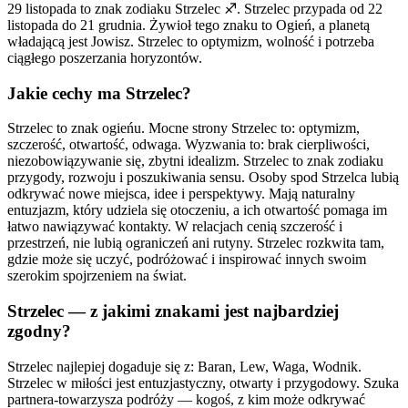
29 listopada to znak zodiaku Strzelec ♐. Strzelec przypada od 22
listopada do 21 grudnia. Żywioł tego znaku to Ogień, a planetą
władającą jest Jowisz. Strzelec to optymizm, wolność i potrzeba
ciągłego poszerzania horyzontów.
Jakie cechy ma Strzelec?
Strzelec to znak ogieńu. Mocne strony Strzelec to: optymizm,
szczerość, otwartość, odwaga. Wyzwania to: brak cierpliwości,
niezobowiązywanie się, zbytni idealizm. Strzelec to znak zodiaku
przygody, rozwoju i poszukiwania sensu. Osoby spod Strzelca lubią
odkrywać nowe miejsca, idee i perspektywy. Mają naturalny
entuzjazm, który udziela się otoczeniu, a ich otwartość pomaga im
łatwo nawiązywać kontakty. W relacjach cenią szczerość i
przestrzeń, nie lubią ograniczeń ani rutyny. Strzelec rozkwita tam,
gdzie może się uczyć, podróżować i inspirować innych swoim
szerokim spojrzeniem na świat.
Strzelec — z jakimi znakami jest najbardziej
zgodny?
Strzelec najlepiej dogaduje się z: Baran, Lew, Waga, Wodnik.
Strzelec w miłości jest entuzjastyczny, otwarty i przygodowy. Szuka
partnera-towarzysza podróży — kogoś, z kim może odkrywać