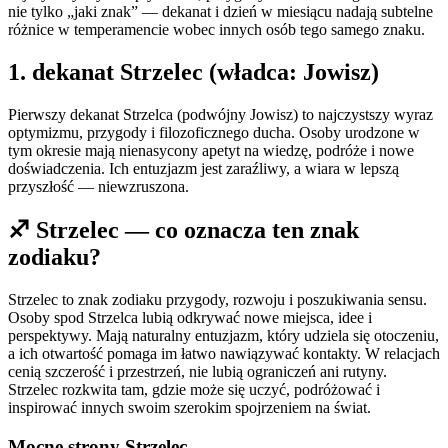
nie tylko „jaki znak” — dekanat i dzień w miesiącu nadają subtelne
różnice w temperamencie wobec innych osób tego samego znaku.
1
. dekanat
Strzelec
(władca:
Jowisz
)
Pierwszy dekanat Strzelca (podwójny Jowisz) to najczystszy wyraz
optymizmu, przygody i filozoficznego ducha. Osoby urodzone w
tym okresie mają nienasycony apetyt na wiedzę, podróże i nowe
doświadczenia. Ich entuzjazm jest zaraźliwy, a wiara w lepszą
przyszłość — niewzruszona.
♐
Strzelec
— co oznacza ten znak
zodiaku?
Strzelec to znak zodiaku przygody, rozwoju i poszukiwania sensu.
Osoby spod Strzelca lubią odkrywać nowe miejsca, idee i
perspektywy. Mają naturalny entuzjazm, który udziela się otoczeniu,
a ich otwartość pomaga im łatwo nawiązywać kontakty. W relacjach
cenią szczerość i przestrzeń, nie lubią ograniczeń ani rutyny.
Strzelec rozkwita tam, gdzie może się uczyć, podróżować i
inspirować innych swoim szerokim spojrzeniem na świat.
Mocne strony
Strzelec