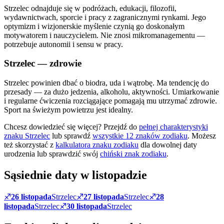
Strzelec odnajduje się w podróżach, edukacji, filozofii,
wydawnictwach, sporcie i pracy z zagranicznymi rynkami. Jego
optymizm i wizjonerskie myślenie czynią go doskonałym
motywatorem i nauczycielem. Nie znosi mikromanagementu —
potrzebuje autonomii i sensu w pracy.
Strzelec
— zdrowie
Strzelec powinien dbać o biodra, uda i wątrobę. Ma tendencję do
przesady — za dużo jedzenia, alkoholu, aktywności. Umiarkowanie
i regularne ćwiczenia rozciągające pomagają mu utrzymać zdrowie.
Sport na świeżym powietrzu jest idealny.
Chcesz dowiedzieć się więcej? Przejdź do
pełnej charakterystyki
znaku
Strzelec
lub sprawdź
wszystkie 12 znaków zodiaku
. Możesz
też skorzystać z
kalkulatora znaku zodiaku
dla dowolnej daty
urodzenia lub sprawdzić swój
chiński znak zodiaku
.
Sąsiednie daty w
listopadzie
♐
26 listopada
Strzelec
♐
27 listopada
Strzelec
♐
28
listopada
Strzelec
♐
30 listopada
Strzelec