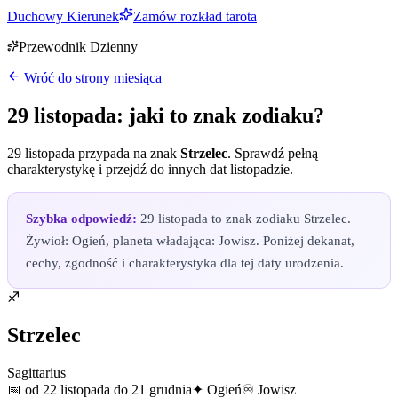
Duchowy Kierunek
Zamów rozkład tarota
Przewodnik Dzienny
Wróć do strony miesiąca
29 listopada
: jaki to znak zodiaku?
29 listopada
przypada na znak
Strzelec
. Sprawdź pełną
charakterystykę i przejdź do innych dat
listopadzie
.
Szybka odpowiedź:
29 listopada to znak zodiaku Strzelec.
Żywioł: Ogień, planeta władająca: Jowisz. Poniżej dekanat,
cechy, zgodność i charakterystyka dla tej daty urodzenia.
♐
Strzelec
Sagittarius
📅
od 22 listopada do 21 grudnia
✦
Ogień
♾
Jowisz