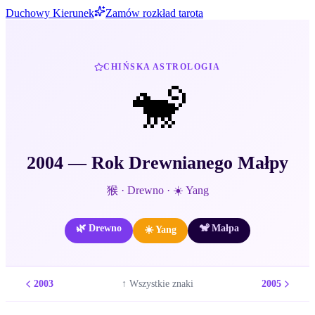
Duchowy Kierunek
Zamów rozkład tarota
CHIŃSKA ASTROLOGIA
🐒
2004
— Rok
Drewnianego
Małpy
猴
·
Drewno
·
☀️
Yang
🌿
Drewno
🐒
Małpa
☀️
Yang
2003
2005
↑ Wszystkie znaki