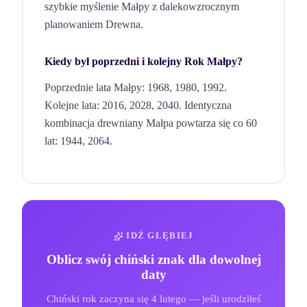
szybkie myślenie Małpy z dalekowzrocznym
planowaniem Drewna.
Kiedy był poprzedni i kolejny Rok
Małpy
?
Poprzednie lata Małpy: 1968, 1980, 1992.
Kolejne lata: 2016, 2028, 2040.
Identyczna
kombinacja
drewniany
Małpa
powtarza się co 60
lat
: 1944, 2064
.
IDŹ GŁĘBIEJ
Oblicz swój chiński znak dla dowolnej
daty
Chiński rok zaczyna się 4 lutego — jeśli urodziłeś