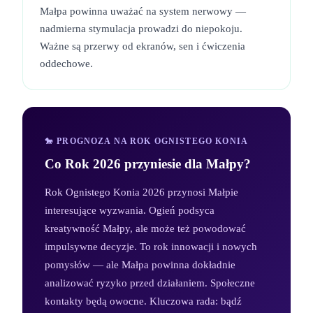
Małpa powinna uważać na system nerwowy —
nadmierna stymulacja prowadzi do niepokoju.
Ważne są przerwy od ekranów, sen i ćwiczenia
oddechowe.
🐎 PROGNOZA NA ROK OGNISTEGO KONIA
Co Rok 2026 przyniesie dla
Małpy
?
Rok Ognistego Konia 2026 przynosi Małpie
interesujące wyzwania. Ogień podsyca
kreatywność Małpy, ale może też powodować
impulsywne decyzje. To rok innowacji i nowych
pomysłów — ale Małpa powinna dokładnie
analizować ryzyko przed działaniem. Społeczne
kontakty będą owocne. Kluczowa rada: bądź