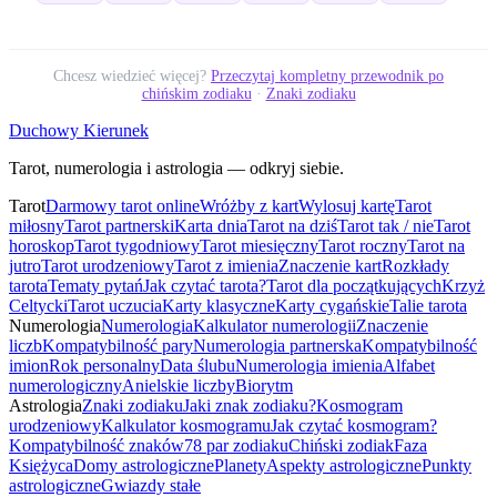
Chcesz wiedzieć więcej?
Przeczytaj kompletny przewodnik po
chińskim zodiaku
·
Znaki zodiaku
Duchowy Kierunek
Tarot, numerologia i astrologia — odkryj siebie.
Tarot
Darmowy tarot online
Wróżby z kart
Wylosuj kartę
Tarot
miłosny
Tarot partnerski
Karta dnia
Tarot na dziś
Tarot tak / nie
Tarot
horoskop
Tarot tygodniowy
Tarot miesięczny
Tarot roczny
Tarot na
jutro
Tarot urodzeniowy
Tarot z imienia
Znaczenie kart
Rozkłady
tarota
Tematy pytań
Jak czytać tarota?
Tarot dla początkujących
Krzyż
Celtycki
Tarot uczucia
Karty klasyczne
Karty cygańskie
Talie tarota
Numerologia
Numerologia
Kalkulator numerologii
Znaczenie
liczb
Kompatybilność pary
Numerologia partnerska
Kompatybilność
imion
Rok personalny
Data ślubu
Numerologia imienia
Alfabet
numerologiczny
Anielskie liczby
Biorytm
Astrologia
Znaki zodiaku
Jaki znak zodiaku?
Kosmogram
urodzeniowy
Kalkulator kosmogramu
Jak czytać kosmogram?
Kompatybilność znaków
78 par zodiaku
Chiński zodiak
Faza
Księżyca
Domy astrologiczne
Planety
Aspekty astrologiczne
Punkty
astrologiczne
Gwiazdy stałe