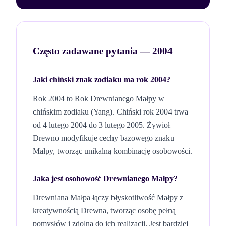
Często zadawane pytania —
2004
Jaki chiński znak zodiaku ma rok
2004
?
Rok
2004
to Rok
Drewnianego
Małpy
w
chińskim zodiaku (
Yang
). Chiński rok
2004
trwa
od 4 lutego
2004
do 3 lutego
2005
. Żywioł
Drewno
modyfikuje cechy bazowego znaku
Małpy
, tworząc unikalną kombinację osobowości.
Jaka jest osobowość
Drewnianego
Małpy
?
Drewniana Małpa łączy błyskotliwość Małpy z
kreatywnością Drewna, tworząc osobę pełną
pomysłów i zdolną do ich realizacji. Jest bardziej