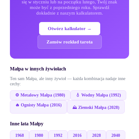
się w styczniu lub na początku lutego, Twój znak
może być z poprzedniego roku. Sprawdź
dokładnie z naszym kalkulatorem.
Otwórz kalkulator →
Zamów rozkład tarota
Małpa
w innych żywiołach
Ten sam
Małpa
, ale inny żywioł — każda kombinacja nadaje inne
cechy:
⚙️
Metalowy
Małpa
(
1980
)
💧
Wodny
Małpa
(
1992
)
🔥
Ognisty
Małpa
(
2016
)
⛰️
Ziemski
Małpa
(
2028
)
Inne lata
Małpy
1968
1980
1992
2016
2028
2040