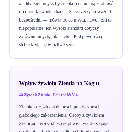
analityczny umysł, bystre oko i naturalną zdolność
do organizowania chaosu. Są szczerzy, odważni i
bezpośredni — mówią to, co myślą, nawet jeśli to
niepopularne. Ich wysoki standard dotyczy
zarówno innych, jak i siebie. Pod pewnością
siebie kryje się wrażliwe serce.
Wpływ żywiołu
Ziemia
na
Kogut
⛰️
Żywioł:
Ziemia
· Polarność:
Yin
Ziemia to żywioł stabilności, praktyczności i
głębokiego zakorzenienia. Osoby z żywiołem
Ziemi są niezawodne, cierpliwe i twardo stąpają
po ziemi — budują na solidnych fundamentach i