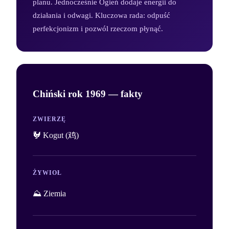
planu. Jednocześnie Ogień dodaje energii do
działania i odwagi. Kluczowa rada: odpuść
perfekcjonizm i pozwól rzeczom płynąć.
Chiński rok
1969
— fakty
ZWIERZĘ
🐓 Kogut (鸡)
ŻYWIOŁ
⛰️ Ziemia