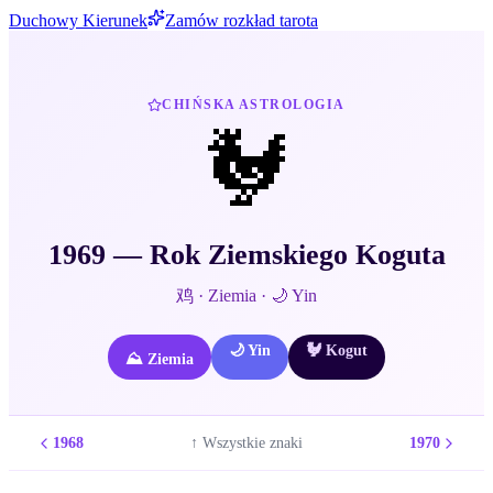
Duchowy Kierunek
Zamów rozkład tarota
CHIŃSKA ASTROLOGIA
🐓
1969
— Rok
Ziemskiego
Koguta
鸡
·
Ziemia
·
🌙
Yin
🌙
Yin
🐓
Kogut
⛰️
Ziemia
1968
1970
↑ Wszystkie znaki