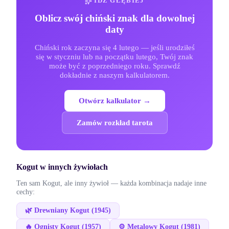
IDŹ GŁĘBIEJ
Oblicz swój chiński znak dla dowolnej
daty
Chiński rok zaczyna się 4 lutego — jeśli urodziłeś
się w styczniu lub na początku lutego, Twój znak
może być z poprzedniego roku. Sprawdź
dokładnie z naszym kalkulatorem.
Otwórz kalkulator →
Zamów rozkład tarota
Kogut
w innych żywiołach
Ten sam
Kogut
, ale inny żywioł — każda kombinacja nadaje inne
cechy:
🌿
Drewniany
Kogut
(
1945
)
🔥
Ognisty
Kogut
(
1957
)
⚙️
Metalowy
Kogut
(
1981
)