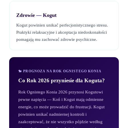
Zdrowie —
Kogut
Kogut powinien unikać perfecjonistycznego stresu.
Praktyki relaksacyjne i akceptacja niedoskonałości
pomagają mu zachować zdrowie psychiczne.
🐎 PROGNOZA NA ROK OGNISTEGO KONIA
Co Rok 2026 przyniesie dla
Koguta
?
Rok Ognistego Konia 2026 przynosi Kogutowi
pewne napięcia — Koń i Kogut mają odmienne
energie, co może prowadzić do frustracji. Kogut
powinien unikać nadmiernej kontroli i
zaakceptować, że nie wszystko pójdzie według