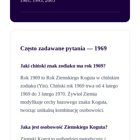
1981, 1993, 2005
Często zadawane pytania —
1969
Jaki chiński znak zodiaku ma rok
1969
?
Rok
1969
to Rok
Ziemskiego
Koguta
w chińskim
zodiaku (
Yin
). Chiński rok
1969
trwa od 4 lutego
1969
do 3 lutego
1970
. Żywioł
Ziemia
modyfikuje cechy bazowego znaku
Koguta
,
tworząc unikalną kombinację osobowości.
Jaka jest osobowość
Ziemskiego
Koguta
?
Ziemski Kogut to najbardziej metodyczny i