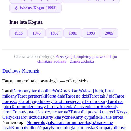
💧
Wodny
Kogut
(
1993
)
Inne lata
Koguta
1933
1945
1957
1981
1993
2005
Chcesz wiedzieć więcej?
Przeczytaj kompletny przewodnik po
chińskim zodiaku
·
Znaki zodiaku
Duchowy Kierunek
Tarot, numerologia i astrologia — odkryj siebie.
Tarot
Darmowy tarot online
Wróżby z kart
Wylosuj kartę
Tarot
miłosny
Tarot partnerski
Karta dnia
Tarot na dziś
Tarot tak / nie
Tarot
horoskop
Tarot tygodniowy
Tarot miesięczny
Tarot roczny
Tarot na
jutro
Tarot urodzeniowy
Tarot z imienia
Znaczenie kart
Rozkłady
tarota
Tematy pytań
Jak czytać tarota?
Tarot dla początkujących
Krzyż
Celtycki
Tarot uczucia
Karty klasyczne
Karty cygańskie
Talie tarota
Numerologia
Numerologia
Kalkulator numerologii
Znaczenie
liczb
Kompatybilność pary
Numerologia partnerska
Kompatybilność