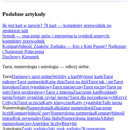
Podobne artykuły
Ile jest kart w tarocie? 78 kart — kompletny przewodnik po
strukturze talii
Sennik — znaczenie snów i interpretacja symboli sennych:
kompletny przewodnik
Kompatybilność Znaków Zodiaku — Kto z Kim Pasuje? Najlepsze
i Najgorsze Połączenia
Duchowy Kierunek
Tarot, numerologia i astrologia — odkryj siebie.
Tarot
Darmowy tarot online
Wróżby z kart
Wylosuj kartę
Tarot
miłosny
Tarot partnerski
Karta dnia
Tarot na dziś
Tarot tak / nie
Tarot
horoskop
Tarot tygodniowy
Tarot miesięczny
Tarot roczny
Tarot na
jutro
Tarot urodzeniowy
Tarot z imienia
Znaczenie kart
Rozkłady
tarota
Tematy pytań
Jak czytać tarota?
Tarot dla początkujących
Krzyż
Celtycki
Tarot uczucia
Karty klasyczne
Karty cygańskie
Talie tarota
Numerologia
Numerologia
Kalkulator numerologii
Znaczenie
liczb
Kompatybilność pary
Numerologia partnerska
Kompatybilność
imion
Rok personalny
Data ślubu
Numerologia imienia
Alfabet
numerologiczny
Anielskie liczby
Biorytm
Astrologia
Znaki zodiaku
Jaki znak zodiaku?
Kosmogram