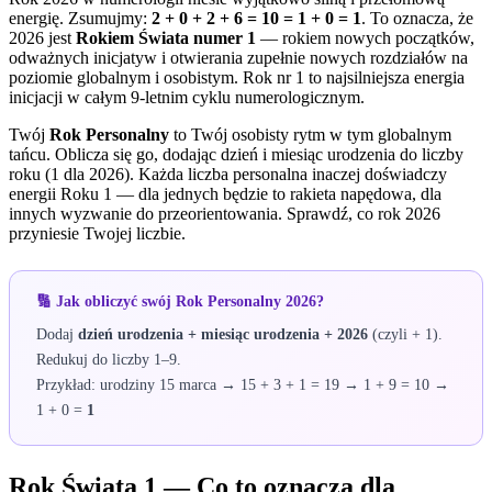
energię. Zsumujmy:
2 + 0 + 2 + 6 = 10 = 1 + 0 = 1
. To oznacza, że
2026 jest
Rokiem Świata numer 1
— rokiem nowych początków,
odważnych inicjatyw i otwierania zupełnie nowych rozdziałów na
poziomie globalnym i osobistym. Rok nr 1 to najsilniejsza energia
inicjacji w całym 9-letnim cyklu numerologicznym.
Twój
Rok Personalny
to Twój osobisty rytm w tym globalnym
tańcu. Oblicza się go, dodając dzień i miesiąc urodzenia do liczby
roku (1 dla 2026). Każda liczba personalna inaczej doświadczy
energii Roku 1 — dla jednych będzie to rakieta napędowa, dla
innych wyzwanie do przeorientowania. Sprawdź, co rok 2026
przyniesie Twojej liczbie.
🔢 Jak obliczyć swój Rok Personalny 2026?
Dodaj
dzień urodzenia + miesiąc urodzenia + 2026
(czyli + 1).
Redukuj do liczby 1–9.
Przykład: urodziny 15 marca → 15 + 3 + 1 = 19 → 1 + 9 = 10 →
1 + 0 =
1
Rok Świata 1 — Co to oznacza dla