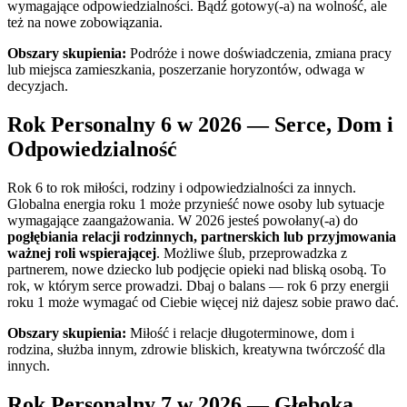
wymagające odpowiedzialności. Bądź gotowy(-a) na wolność, ale
też na nowe zobowiązania.
Obszary skupienia:
Podróże i nowe doświadczenia, zmiana pracy
lub miejsca zamieszkania, poszerzanie horyzontów, odwaga w
decyzjach.
Rok Personalny 6 w 2026 — Serce, Dom i
Odpowiedzialność
Rok 6 to rok miłości, rodziny i odpowiedzialności za innych.
Globalna energia roku 1 może przynieść nowe osoby lub sytuacje
wymagające zaangażowania. W 2026 jesteś powołany(-a) do
pogłębiania relacji rodzinnych, partnerskich lub przyjmowania
ważnej roli wspierającej
. Możliwe ślub, przeprowadzka z
partnerem, nowe dziecko lub podjęcie opieki nad bliską osobą. To
rok, w którym serce prowadzi. Dbaj o balans — rok 6 przy energii
roku 1 może wymagać od Ciebie więcej niż dajesz sobie prawo dać.
Obszary skupienia:
Miłość i relacje długoterminowe, dom i
rodzina, służba innym, zdrowie bliskich, kreatywna twórczość dla
innych.
Rok Personalny 7 w 2026 — Głęboka