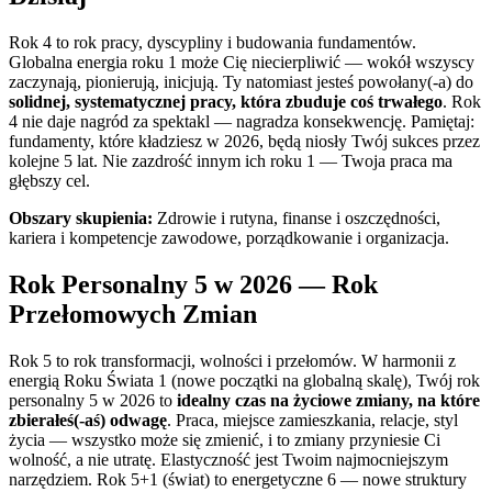
Rok 4 to rok pracy, dyscypliny i budowania fundamentów.
Globalna energia roku 1 może Cię niecierpliwić — wokół wszyscy
zaczynają, pionierują, inicjują. Ty natomiast jesteś powołany(-a) do
solidnej, systematycznej pracy, która zbuduje coś trwałego
. Rok
4 nie daje nagród za spektakl — nagradza konsekwencję. Pamiętaj:
fundamenty, które kładziesz w 2026, będą niosły Twój sukces przez
kolejne 5 lat. Nie zazdrość innym ich roku 1 — Twoja praca ma
głębszy cel.
Obszary skupienia:
Zdrowie i rutyna, finanse i oszczędności,
kariera i kompetencje zawodowe, porządkowanie i organizacja.
Rok Personalny 5 w 2026 — Rok
Przełomowych Zmian
Rok 5 to rok transformacji, wolności i przełomów. W harmonii z
energią Roku Świata 1 (nowe początki na globalną skalę), Twój rok
personalny 5 w 2026 to
idealny czas na życiowe zmiany, na które
zbierałeś(-aś) odwagę
. Praca, miejsce zamieszkania, relacje, styl
życia — wszystko może się zmienić, i to zmiany przyniesie Ci
wolność, a nie utratę. Elastyczność jest Twoim najmocniejszym
narzędziem. Rok 5+1 (świat) to energetyczne 6 — nowe struktury