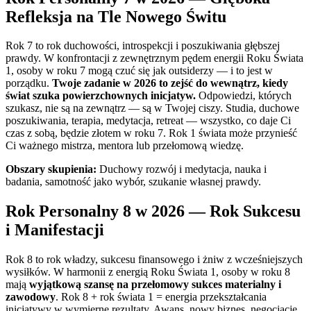
Refleksja na Tle Nowego Świtu
Rok 7 to rok duchowości, introspekcji i poszukiwania głębszej
prawdy. W konfrontacji z zewnętrznym pędem energii Roku Świata
1, osoby w roku 7 mogą czuć się jak outsiderzy — i to jest w
porządku.
Twoje zadanie w 2026 to zejść do wewnątrz, kiedy
świat szuka powierzchownych inicjatyw.
Odpowiedzi, których
szukasz, nie są na zewnątrz — są w Twojej ciszy. Studia, duchowe
poszukiwania, terapia, medytacja, retreat — wszystko, co daje Ci
czas z sobą, będzie złotem w roku 7. Rok 1 świata może przynieść
Ci ważnego mistrza, mentora lub przełomową wiedzę.
Obszary skupienia:
Duchowy rozwój i medytacja, nauka i
badania, samotność jako wybór, szukanie własnej prawdy.
Rok Personalny 8 w 2026 — Rok Sukcesu
i Manifestacji
Rok 8 to rok władzy, sukcesu finansowego i żniw z wcześniejszych
wysiłków. W harmonii z energią Roku Świata 1, osoby w roku 8
mają
wyjątkową szansę na przełomowy sukces materialny i
zawodowy
. Rok 8 + rok świata 1 = energia przekształcania
inicjatywy w wymierne rezultaty. Awans, nowy biznes, negocjacje,