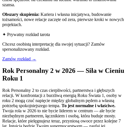
szansa.
Obszary skupienia:
Kariera i własna inicjatywa, budowanie
tożsamości, nowe relacje zaczęte od zera, pierwsze kroki w nowych
projektach.
✦ Prywatny rozkład tarota
Chcesz osobistą interpretację dla swojej sytuacji? Zamów
spersonalizowany rozkład.
Zamów rozkład →
Rok Personalny 2 w 2026 — Siła w Cieniu
Roku 1
Rok Personalny 2 to czas cierpliwości, partnerstwa i głębszych
relacji. W konfrontacji z burzliwą energią Roku Świata 1, osoby w
roku 2 mogą czuć napięcie między globalnym pędem a własną
potrzebą spokojniejszego tempa.
To jest normalne i właściwe.
Twoja rola w 2026 to nie bycie liderem w centrum — ale bycie
niezbędnym partnerem, łącznikiem i osobą, która buduje mosty.
Relacje, które pielęgnujesz teraz, przyniosą owoce przez kolejne 7
lat. Intuicja będzie Twoim supermocarstwem — zaufaj jej,