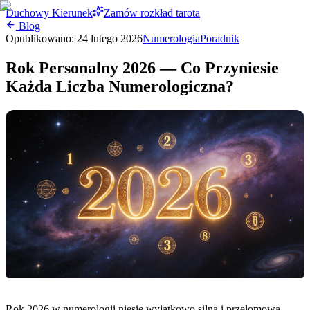
Duchowy Kierunek
Zamów rozkład tarota
Blog
Opublikowano:
24 lutego 2026
Numerologia
Poradnik
Rok Personalny 2026 — Co Przyniesie
Każda Liczba Numerologiczna?
Rok 2026 w numerologii niesie wyjątkowo silną i przełomową