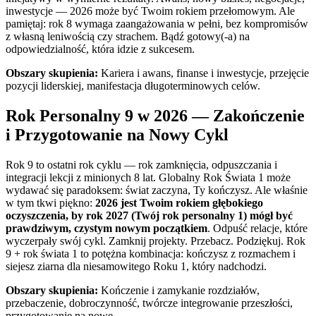
inwestycje — 2026 może być Twoim rokiem przełomowym. Ale
pamiętaj: rok 8 wymaga zaangażowania w pełni, bez kompromisów
z własną leniwością czy strachem. Bądź gotowy(-a) na
odpowiedzialność, która idzie z sukcesem.
Obszary skupienia:
Kariera i awans, finanse i inwestycje, przejęcie
pozycji liderskiej, manifestacja długoterminowych celów.
Rok Personalny 9 w 2026 — Zakończenie
i Przygotowanie na Nowy Cykl
Rok 9 to ostatni rok cyklu — rok zamknięcia, odpuszczania i
integracji lekcji z minionych 8 lat. Globalny Rok Świata 1 może
wydawać się paradoksem: świat zaczyna, Ty kończysz. Ale właśnie
w tym tkwi piękno:
2026 jest Twoim rokiem głębokiego
oczyszczenia, by rok 2027 (Twój rok personalny 1) mógł być
prawdziwym, czystym nowym początkiem
. Odpuść relacje, które
wyczerpały swój cykl. Zamknij projekty. Przebacz. Podziękuj. Rok
9 + rok świata 1 to potężna kombinacja: kończysz z rozmachem i
siejesz ziarna dla niesamowitego Roku 1, który nadchodzi.
Obszary skupienia:
Kończenie i zamykanie rozdziałów,
przebaczenie, dobroczynność, twórcze integrowanie przeszłości,
przygotowanie na nowe.