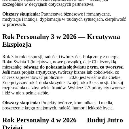
szczególnie w decyzjach dotyczących partnerstwa.
Obszary skupienia:
Partnerstwa biznesowe i romantyczne,
medytacja i intuicja, dyplomacja w trudnych sytuacjach, cierpliwość
w procesach.
Rok Personalny 3 w 2026 — Kreatywna
Eksplozja
Rok 3 to rok ekspresji, radości i twórczości. Połączony z energią
Roku Świata 1 (inicjatywa, nowe początki), daje Ci niezwykłą
mieszankę:
odwagę do pokazania się światu z tym, co tworzysz
.
Jeśli masz projekt artystyczny, twórczy biznes lub cokolwiek, co
chcesz zaprezentować publicznie — 2026 jest właśnie dla Ciebie.
Energetyczny rok 1 doda skrzydeł Twojej roku 3 ekspresji. Unikaj
rozpraszania na zbyt wiele frontów. Wybierz 2-3 priorytety twórcze
i idź w nie z pełnią siebie.
Obszary skupienia:
Projekty twórcze, komunikacja i media,
poszerzenie kręgu znajomych, radość, humor i lekkość bycia.
Rok Personalny 4 w 2026 — Buduj Jutro
Dzisiaj