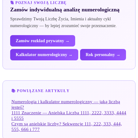
🔢 POZNAJ SWOJĄ LICZBĘ
Zamów indywidualną analizę numerologiczną
Sprawdzimy Twoją Liczbę Życia, Imienia i aktualny cykl
numerologiczny — by lepiej zrozumieć swoje przeznaczenie.
Zamów rozkład prywatny →
Kalkulator numerologiczny →
Rok personalny →
📚 POWIĄZANE ARTYKUŁY
Numerologia i kalkulator numerologiczny — jaką liczbą
jesteś?
1111 Znaczenie — Anielska Liczba 1111, 2222, 3333, 4444
i 5555
Czym są anielskie liczby? Sekwencje 111, 222, 333, 444,
555, 666 i 777