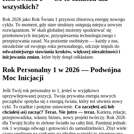
wszystkich?
Rok 2026 jako Rok Świata 1 przynosi zbiorową energię nowego
cyklu. To moment, gdy stare struktury ustępują miejsca nowym
rozwiązaniom. W skali globalnej możemy spodziewać się
przełomowych inicjatyw, przyspieszenia technologicznego i
przepisywania zasad. Na poziomie osobistym — każdy z nas,
niezależnie od swojego roku personalnego, odczuje impuls do
odważniejszego stawiania kroków, większej niezależności i
inicjowania zmian
, które były dotąd odkładane.
Rok Personalny 1 w 2026 — Podwójna
Moc Inicjacji
Jeśli Twój rok personalny to 1, jesteś w wyjątkowo
uprzywilejowanej pozycji. Twoja prywatna energia nowych
początków spotyka się z energią świata, który też otwiera nowy
cykl. To rzadkie i potężne ustawienie.
Co zaczęłeś(-aś) lub
chciałeś(-aś) zacząć? Teraz. Nie jutro — teraz.
Kariera, relacje,
przeprowadzka, własny biznes, nowy projekt twórczy. Rok 2026
dla Twojej liczby to zielone światło na całej linii. Pamiętaj jednak:
rok 1 wymaga odwagi i gotowości do samodzielności. Zbyt wiele
czasu spędzone na czekaniu na idealne warunki to zmarnowana