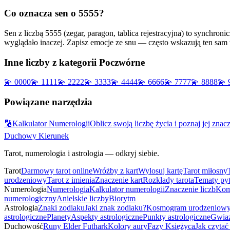
Co oznacza sen o
5555
?
Sen z liczbą 5555 (zegar, paragon, tablica rejestracyjna) to synchr
wyglądało inaczej. Zapisz emocje ze snu — często wskazują ten sam t
Inne liczby z kategorii
Poczwórne
💫
0000
💫
1111
💫
2222
💫
3333
💫
4444
💫
6666
💫
7777
💫
8888
💫
Powiązane narzędzia
🔢
Kalkulator Numerologii
Oblicz swoją liczbę życia i poznaj jej znac
Duchowy Kierunek
Tarot, numerologia i astrologia — odkryj siebie.
Tarot
Darmowy tarot online
Wróżby z kart
Wylosuj kartę
Tarot miłosny
urodzeniowy
Tarot z imienia
Znaczenie kart
Rozkłady tarota
Tematy py
Numerologia
Numerologia
Kalkulator numerologii
Znaczenie liczb
Kom
numerologiczny
Anielskie liczby
Biorytm
Astrologia
Znaki zodiaku
Jaki znak zodiaku?
Kosmogram urodzeniow
astrologiczne
Planety
Aspekty astrologiczne
Punkty astrologiczne
Gwiaz
Duchowość
Runy Elder Futhark
Kolory aury
Fazy Księżyca
Jak czytać