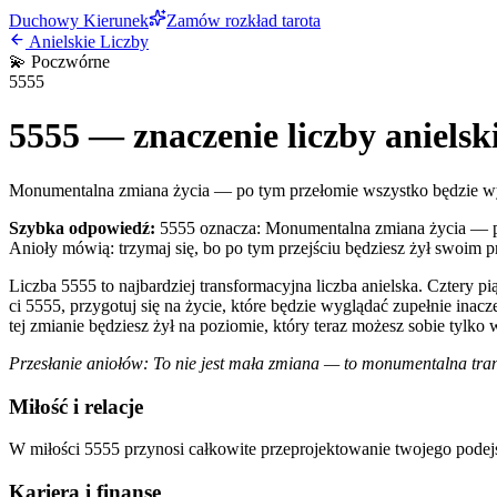
Duchowy Kierunek
Zamów rozkład tarota
Anielskie Liczby
💫
Poczwórne
5555
5555
— znaczenie liczby anielsk
Monumentalna zmiana życia — po tym przełomie wszystko będzie wy
Szybka odpowiedź:
5555 oznacza: Monumentalna zmiana życia — po 
Anioły mówią: trzymaj się, bo po tym przejściu będziesz żył swoim
Liczba 5555 to najbardziej transformacyjna liczba anielska. Czter
ci 5555, przygotuj się na życie, które będzie wyglądać zupełnie inac
tej zmianie będziesz żył na poziomie, który teraz możesz sobie tylko 
Przesłanie aniołów:
To nie jest mała zmiana — to monumentalna tran
Miłość i relacje
W miłości 5555 przynosi całkowite przeprojektowanie twojego podejś
Kariera i finanse