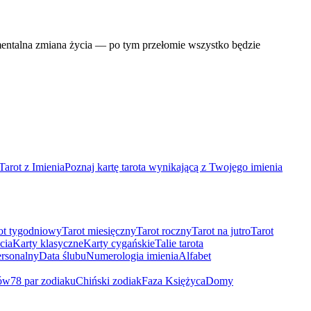
numentalna zmiana życia — po tym przełomie wszystko będzie
Tarot z Imienia
Poznaj kartę tarota wynikającą z Twojego imienia
ot tygodniowy
Tarot miesięczny
Tarot roczny
Tarot na jutro
Tarot
cia
Karty klasyczne
Karty cygańskie
Talie tarota
rsonalny
Data ślubu
Numerologia imienia
Alfabet
ów
78 par zodiaku
Chiński zodiak
Faza Księżyca
Domy