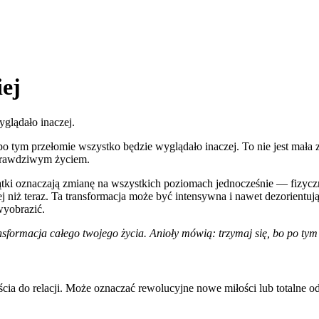
iej
glądało inaczej.
tym przełomie wszystko będzie wyglądało inaczej. To nie jest mała 
 prawdziwym życiem.
y piątki oznaczają zmianę na wszystkich poziomach jednocześnie — fi
zej niż teraz. Ta transformacja może być intensywna i nawet dezorientu
wyobrazić.
sformacja całego twojego życia. Anioły mówią: trzymaj się, bo po tym
cia do relacji. Może oznaczać rewolucyjne nowe miłości lub totalne o