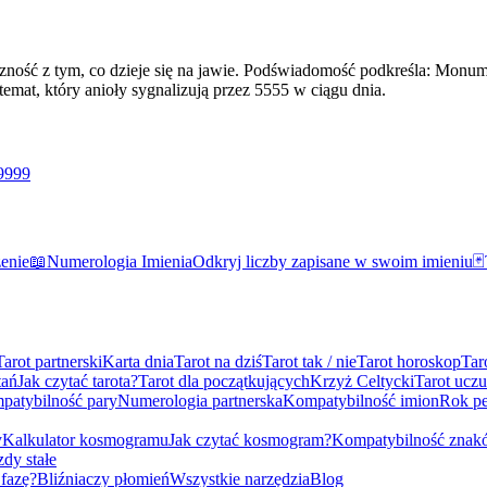
oniczność z tym, co dzieje się na jawie. Podświadomość podkreśla: Mo
emat, który anioły sygnalizują przez 5555 w ciągu dnia.
9999
zenie
📖
Numerologia Imienia
Odkryj liczby zapisane w swoim imieniu
🃏
Tarot partnerski
Karta dnia
Tarot na dziś
Tarot tak / nie
Tarot horoskop
Tar
tań
Jak czytać tarota?
Tarot dla początkujących
Krzyż Celtycki
Tarot uczu
patybilność pary
Numerologia partnerska
Kompatybilność imion
Rok pe
y
Kalkulator kosmogramu
Jak czytać kosmogram?
Kompatybilność znak
dy stałe
 fazę?
Bliźniaczy płomień
Wszystkie narzędzia
Blog