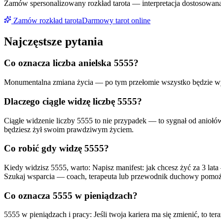
Zamów spersonalizowany rozkład tarota — interpretacja dostosowana 
Zamów rozkład tarota
Darmowy tarot online
Najczęstsze pytania
Co oznacza liczba anielska
5555
?
Monumentalna zmiana życia — po tym przełomie wszystko będzie wy
Dlaczego ciągle widzę liczbę
5555
?
Ciągłe widzenie liczby
5555
to nie przypadek — to sygnał od aniołó
będziesz żył swoim prawdziwym życiem.
Co robić gdy widzę
5555
?
Kiedy widzisz
5555
, warto:
Napisz manifest: jak chcesz żyć za 3 lat
Szukaj wsparcia — coach, terapeuta lub przewodnik duchowy pomoże 
Co oznacza
5555
w pieniądzach?
5555 w pieniądzach i pracy: Jeśli twoja kariera ma się zmienić, to