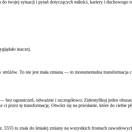
do twojej sytuacji i pytań dotyczących miłości, kariery i duchowego 
glądało inaczej.
w stróżów.
To nie jest mała zmiana — to monumentalna transformacja ca
a — bez ograniczeń, odważnie i szczegółowo; Zidentyfikuj jeden obszar,
ci przez tę transformację
. Otwórz się na przesłanie, które do ciebie pł
 teraz. 5555 to znak do śmiałej zmiany na wszystkich frontach zawodo