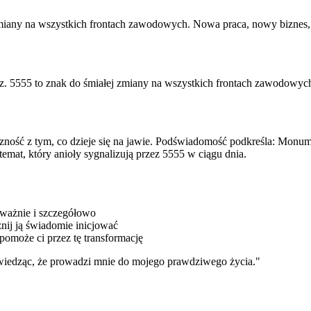
łej zmiany na wszystkich frontach zawodowych. Nowa praca, nowy bizne
 teraz. 5555 to znak do śmiałej zmiany na wszystkich frontach zawodo
oniczność z tym, co dzieje się na jawie. Podświadomość podkreśla: Mo
emat, który anioły sygnalizują przez 5555 w ciągu dnia.
odważnie i szczegółowo
znij ją świadomie inicjować
omoże ci przez tę transformację
wiedząc, że prowadzi mnie do mojego prawdziwego życia.
"