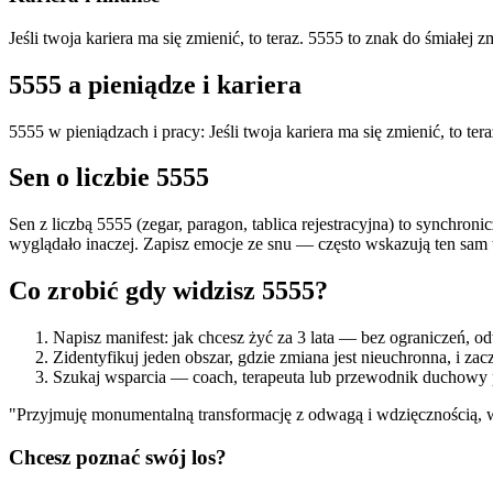
Jeśli twoja kariera ma się zmienić, to teraz. 5555 to znak do śmia
5555
a pieniądze i kariera
5555 w pieniądzach i pracy: Jeśli twoja kariera ma się zmienić, to
Sen o liczbie
5555
Sen z liczbą 5555 (zegar, paragon, tablica rejestracyjna) to synchr
wyglądało inaczej. Zapisz emocje ze snu — często wskazują ten sam t
Co zrobić gdy widzisz
5555
?
Napisz manifest: jak chcesz żyć za 3 lata — bez ograniczeń, 
Zidentyfikuj jeden obszar, gdzie zmiana jest nieuchronna, i zac
Szukaj wsparcia — coach, terapeuta lub przewodnik duchowy p
"
Przyjmuję monumentalną transformację z odwagą i wdzięcznością, 
Chcesz poznać swój los?