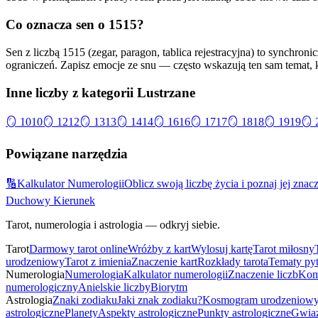
Co oznacza sen o
1515
?
Sen z liczbą 1515 (zegar, paragon, tablica rejestracyjna) to synchr
ograniczeń. Zapisz emocje ze snu — często wskazują ten sam temat, k
Inne liczby z kategorii
Lustrzane
🪞
1010
🪞
1212
🪞
1313
🪞
1414
🪞
1616
🪞
1717
🪞
1818
🪞
1919
🪞
Powiązane narzędzia
🔢
Kalkulator Numerologii
Oblicz swoją liczbę życia i poznaj jej znac
Duchowy Kierunek
Tarot, numerologia i astrologia — odkryj siebie.
Tarot
Darmowy tarot online
Wróżby z kart
Wylosuj kartę
Tarot miłosny
urodzeniowy
Tarot z imienia
Znaczenie kart
Rozkłady tarota
Tematy py
Numerologia
Numerologia
Kalkulator numerologii
Znaczenie liczb
Kom
numerologiczny
Anielskie liczby
Biorytm
Astrologia
Znaki zodiaku
Jaki znak zodiaku?
Kosmogram urodzeniow
astrologiczne
Planety
Aspekty astrologiczne
Punkty astrologiczne
Gwiaz