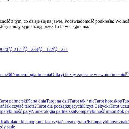
oniczność z tym, co dzieje się na jawie. Podświadomość podkreśla: Wol
tóry anioły sygnalizują przez 1515 w ciągu dnia.
2020
🪞
2121
🪞
1234
🪞
1122
🪞
1221
zenie
📖
Numerologia Imienia
Odkryj liczby zapisane w swoim imieniu
🃏
Tarot partnerski
Karta dnia
Tarot na dziś
Tarot tak / nie
Tarot horoskop
Tar
tań
Jak czytać tarota?
Tarot dla początkujących
Krzyż Celtycki
Tarot uczu
patybilność pary
Numerologia partnerska
Kompatybilność imion
Rok pe
y
Kalkulator kosmogramu
Jak czytać kosmogram?
Kompatybilność znak
dy stałe