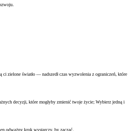
rozwoju.
ją ci zielone światło — nadszedł czas wyzwolenia z ograniczeń, które
dważnych decyzji, które mogłyby zmienić twoje życie; Wybierz jedną i
eden odważny krok wystarczy, by zacząć.