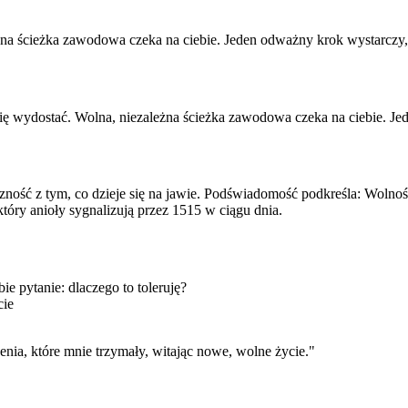
leżna ścieżka zawodowa czeka na ciebie. Jeden odważny krok wystarczy,
s się wydostać. Wolna, niezależna ścieżka zawodowa czeka na ciebie. J
oniczność z tym, co dzieje się na jawie. Podświadomość podkreśla: Wol
tóry anioły sygnalizują przez 1515 w ciągu dnia.
ie pytanie: dlaczego to toleruję?
cie
ia, które mnie trzymały, witając nowe, wolne życie.
"