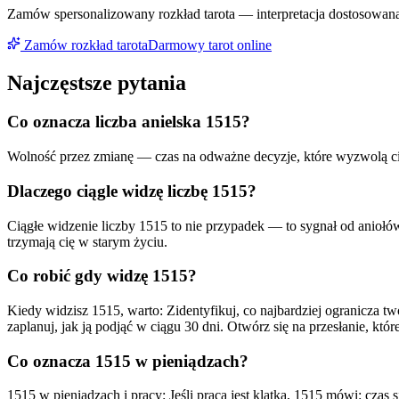
Zamów spersonalizowany rozkład tarota — interpretacja dostosowana 
Zamów rozkład tarota
Darmowy tarot online
Najczęstsze pytania
Co oznacza liczba anielska
1515
?
Wolność przez zmianę — czas na odważne decyzje, które wyzwolą ci
Dlaczego ciągle widzę liczbę
1515
?
Ciągłe widzenie liczby
1515
to nie przypadek — to sygnał od aniołó
trzymają cię w starym życiu.
Co robić gdy widzę
1515
?
Kiedy widzisz
1515
, warto:
Zidentyfikuj, co najbardziej ogranicza tw
zaplanuj, jak ją podjąć w ciągu 30 dni
. Otwórz się na przesłanie, któr
Co oznacza
1515
w pieniądzach?
1515 w pieniądzach i pracy: Jeśli praca jest klatką, 1515 mówi: cza