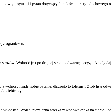
do twojej sytuacji i pytań dotyczących miłości, kariery i duchowego 
ę z ograniczeń.
w stróżów.
Wolność jest po drugiej stronie odważnej decyzji. Anioły da
oją wolność i zadaj sobie pytanie: dlaczego to toleruję?; Zrób listę o
e do ciebie płynie.
s się wydostać. Wolna, niezależna ścieżka zawodowa czeka na ciebie. J