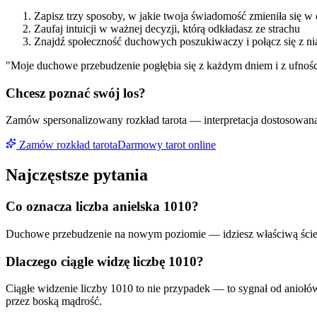
Zapisz trzy sposoby, w jakie twoja świadomość zmieniła się w 
Zaufaj intuicji w ważnej decyzji, którą odkładasz ze strachu
Znajdź społeczność duchowych poszukiwaczy i połącz się z ni
"
Moje duchowe przebudzenie pogłębia się z każdym dniem i z ufności
Chcesz poznać swój los?
Zamów spersonalizowany rozkład tarota — interpretacja dostosowana 
Zamów rozkład tarota
Darmowy tarot online
Najczęstsze pytania
Co oznacza liczba anielska
1010
?
Duchowe przebudzenie na nowym poziomie — idziesz właściwą ścież
Dlaczego ciągle widzę liczbę
1010
?
Ciągłe widzenie liczby
1010
to nie przypadek — to sygnał od aniołó
przez boską mądrość.