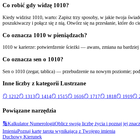
Co robić gdy widzę
1010
?
Kiedy widzisz
1010
, warto:
Zapisz trzy sposoby, w jakie twoja świad
poszukiwaczy i połącz się z nią
. Otwórz się na przesłanie, które do ci
Co oznacza
1010
w pieniądzach?
1010 w karierze: potwierdzenie ścieżki — awans, zmiana na bardziej 
Co oznacza sen o
1010
?
Sen o 1010 (zegar, tablica) — przebudzenie na nowym poziomie; podś
Inne liczby z kategorii
Lustrzane
🪞
1212
🪞
1313
🪞
1414
🪞
1515
🪞
1616
🪞
1717
🪞
1818
🪞
1919
🪞
Powiązane narzędzia
🔢
Kalkulator Numerologii
Oblicz swoją liczbę życia i poznaj jej znac
Imienia
Poznaj kartę tarota wynikającą z Twojego imienia
Duchowy Kierunek