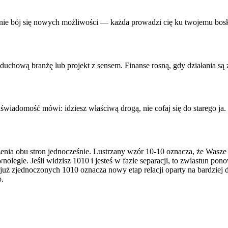
 nie bój się nowych możliwości — każda prowadzi cię ku twojemu bo
duchową branżę lub projekt z sensem. Finanse rosną, gdy działania są 
wiadomość mówi: idziesz właściwą drogą, nie cofaj się do starego ja.
zenia obu stron jednocześnie. Lustrzany wzór 10-10 oznacza, że Wasze
ównolegle. Jeśli widzisz 1010 i jesteś w fazie separacji, to zwiastu
już zjednoczonych 1010 oznacza nowy etap relacji oparty na bardziej d
o.