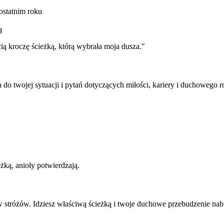
ostatnim roku
ą
ą kroczę ścieżką, którą wybrała moja dusza.
"
do twojej sytuacji i pytań dotyczących miłości, kariery i duchowego 
ką, anioły potwierdzają.
w stróżów.
Idziesz właściwą ścieżką i twoje duchowe przebudzenie nab