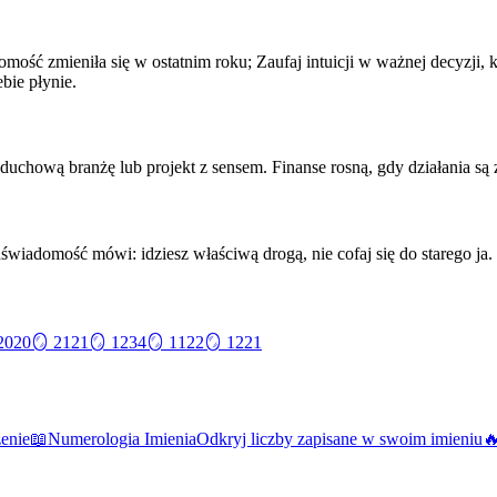
omość zmieniła się w ostatnim roku; Zaufaj intuicji w ważnej decyzji,
ebie płynie.
duchową branżę lub projekt z sensem. Finanse rosną, gdy działania są 
wiadomość mówi: idziesz właściwą drogą, nie cofaj się do starego ja.
2020
🪞
2121
🪞
1234
🪞
1122
🪞
1221
zenie
📖
Numerologia Imienia
Odkryj liczby zapisane w swoim imieniu
