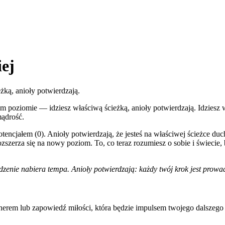
iej
ką, anioły potwierdzają.
oziomie — idziesz właściwą ścieżką, anioły potwierdzają. Idziesz w
mądrość.
encjałem (0). Anioły potwierdzają, że jesteś na właściwej ścieżce duc
szerza się na nowy poziom. To, co teraz rozumiesz o sobie i świecie, b
dzenie nabiera tempa. Anioły potwierdzają: każdy twój krok jest prow
erem lub zapowiedź miłości, która będzie impulsem twojego dalszego