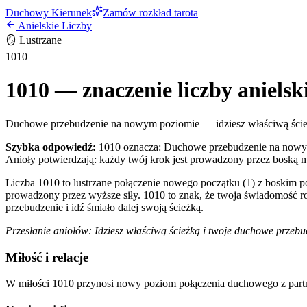
Duchowy Kierunek
Zamów rozkład tarota
Anielskie Liczby
🪞
Lustrzane
1010
1010
— znaczenie liczby anielsk
Duchowe przebudzenie na nowym poziomie — idziesz właściwą ścież
Szybka odpowiedź:
1010 oznacza: Duchowe przebudzenie na nowym p
Anioły potwierdzają: każdy twój krok jest prowadzony przez boską 
Liczba 1010 to lustrzane połączenie nowego początku (1) z boskim pot
prowadzony przez wyższe siły. 1010 to znak, że twoja świadomość roz
przebudzenie i idź śmiało dalej swoją ścieżką.
Przesłanie aniołów:
Idziesz właściwą ścieżką i twoje duchowe przebu
Miłość i relacje
W miłości 1010 przynosi nowy poziom połączenia duchowego z partn