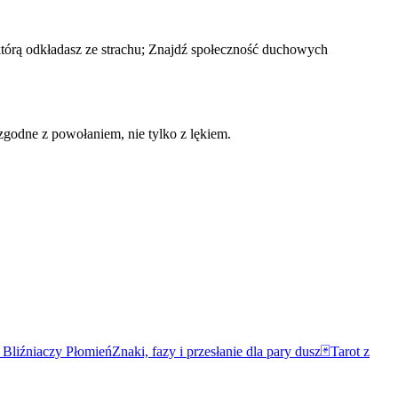
 którą odkładasz ze strachu; Znajdź społeczność duchowych
zgodne z powołaniem, nie tylko z lękiem.

Bliźniaczy Płomień
Znaki, fazy i przesłanie dla pary dusz
🃏
Tarot z