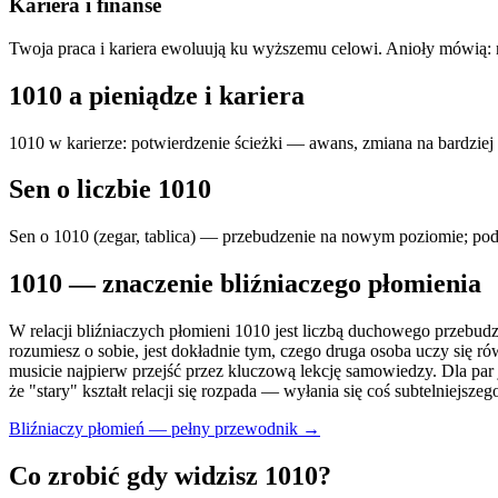
Kariera i finanse
Twoja praca i kariera ewoluują ku wyższemu celowi. Anioły mówią:
1010
a pieniądze i kariera
1010 w karierze: potwierdzenie ścieżki — awans, zmiana na bardziej 
Sen o liczbie
1010
Sen o 1010 (zegar, tablica) — przebudzenie na nowym poziomie; podś
1010
— znaczenie bliźniaczego płomienia
W relacji bliźniaczych płomieni 1010 jest liczbą duchowego przebud
rozumiesz o sobie, jest dokładnie tym, czego druga osoba uczy się r
musicie najpierw przejść przez kluczową lekcję samowiedzy. Dla par 
że "stary" kształt relacji się rozpada — wyłania się coś subtelniejszeg
Bliźniaczy płomień — pełny przewodnik →
Co zrobić gdy widzisz
1010
?