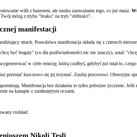
stowanie willi z basenem, ale nauka zauważania tego, co już masz.
Wd
ia Twój mózg z trybu "braku" na tryb "obfitości".
cznej manifestacji
raliżujący strach. Prawdziwa manifestacja składa się z czterech niero
cę być bogaty" (co dla podświadomości nic nie znaczy), ustal: "chcę 
ygenerować w ciele emocję, którą czułbyś, gdybyś już miał to, czego p
isz przestać kurczowo się jej trzymać. Zaufaj procesowi. Obsesyjne sp
pominają. Manifestacja bez działania to tylko pobożne życzenie. Jeśli
zenie na kanapie z zamkniętymi oczami.
zowany rozkład.
niuszem Nikoli Tesli