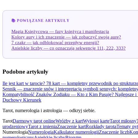
📚 POWIĄZANE ARTYKUŁY
Magia Księżycowa — fazy księżyca i manifestacja
Kolory aury i ich znaczenie — jak zobaczyć swoją aurę?
7 czakr — jak odblokować przepływ energii?
Anielskie liczby — co oznaczają sekwencje 111, 222, 333?
Podobne artykuły
Ile jest kart w tarocie? 78 kart — kompletny przewodnik po strukturze 
Sennik — znaczenie snów i interpretacja symboli sennych: kompletn
Kompatybilność Znaków Zodiaku — Kto z Kim Pasuje? Najlepsze i 
Duchowy Kierunek
Tarot, numerologia i astrologia — odkryj siebie.
Tarot
Darmowy tarot online
Wróżby z kart
Wylosuj kartę
Tarot miłosny
urodzeniowy
Tarot z imienia
Znaczenie kart
Rozkłady tarota
Tematy py
Numerologia
Numerologia
Kalkulator numerologii
Znaczenie liczb
Kom
numerologiczny
Anielskie liczby
Biorytm