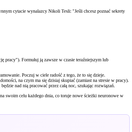
łynnym cytacie wynalazcy Nikoli Tesli: "Jeśli chcesz poznać sekrety
ję pracy"). Formułuj ją zawsze w czasie teraźniejszym lub
amowanie. Poczuj w ciele radość z tego, że to się dzieje.
mości, na czym ma się dzisiaj skupiać (zamiast na stresie w pracy).
ć będzie nad nią pracować przez całą noc, szukając rozwiązań.
ę na swoim celu każdego dnia, co toruje nowe ścieżki neuronowe w