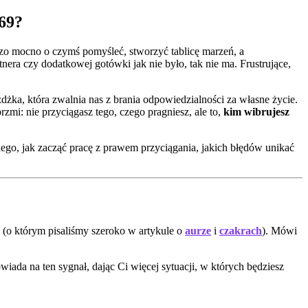
369?
rdzo mocno o czymś pomyśleć, stworzyć tablicę marzeń, a
nera czy dodatkowej gotówki jak nie było, tak nie ma. Frustrujące,
żdżka, która zwalnia nas z brania odpowiedzialności za własne życie.
mi: nie przyciągasz tego, czego pragniesz, ale to,
kim wibrujesz
niego, jak zacząć pracę z prawem przyciągania, jakich błędów unikać
m (o którym pisaliśmy szeroko w artykule o
aurze
i
czakrach
). Mówi
wiada na ten sygnał, dając Ci więcej sytuacji, w których będziesz