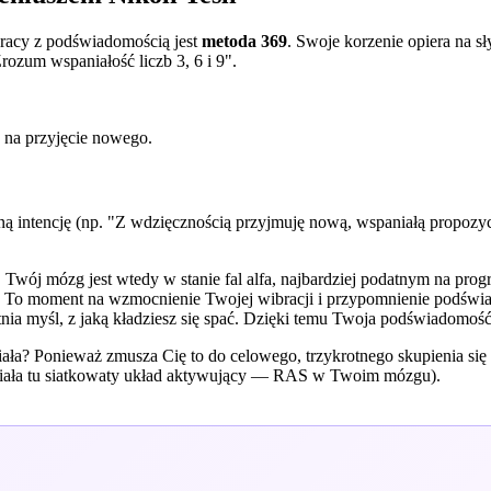
pracy z podświadomością jest
metoda 369
. Swoje korzenie opiera na s
Zrozum wspaniałość liczb 3, 6 i 9".
 na przyjęcie nowego.
tną intencję (np. "Z wdzięcznością przyjmuję nową, wspaniałą propozyc
. Twój mózg jest wtedy w stanie fal alfa, najbardziej podatnym na progr
. To moment na wzmocnienie Twojej wibracji i przypomnienie podświado
atnia myśl, z jaką kładziesz się spać. Dzięki temu Twoja podświadomoś
ziała? Ponieważ zmusza Cię to do celowego, trzykrotnego skupienia si
ziała tu siatkowaty układ aktywujący — RAS w Twoim mózgu).