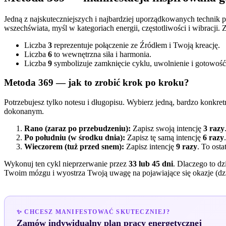
Jedną z najskuteczniejszych i najbardziej uporządkowanych technik 
wszechświata, myśl w kategoriach energii, częstotliwości i wibracji. 
Liczba
3
reprezentuje połączenie ze Źródłem i Twoją kreację.
Liczba
6
to wewnętrzna siła i harmonia.
Liczba
9
symbolizuje zamknięcie cyklu, uwolnienie i gotowość
Metoda 369 — jak to zrobić krok po kroku?
Potrzebujesz tylko notesu i długopisu. Wybierz jedną, bardzo konkre
dokonanym.
Rano (zaraz po przebudzeniu):
Zapisz swoją intencję
3 razy
Po południu (w środku dnia):
Zapisz tę samą intencję
6 razy
Wieczorem (tuż przed snem):
Zapisz intencję
9 razy
. To ost
Wykonuj ten cykl nieprzerwanie przez
33 lub 45 dni
. Dlaczego to d
Twoim mózgu i wyostrza Twoją uwagę na pojawiające się okazje (d
✨ CHCESZ MANIFESTOWAĆ SKUTECZNIEJ?
Zamów indywidualny plan pracy energetycznej