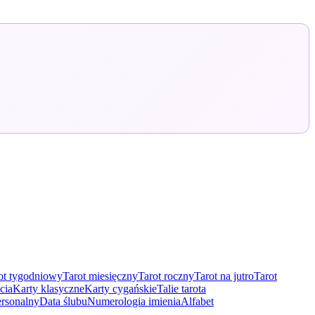
ot tygodniowy
Tarot miesięczny
Tarot roczny
Tarot na jutro
Tarot
cia
Karty klasyczne
Karty cygańskie
Talie tarota
rsonalny
Data ślubu
Numerologia imienia
Alfabet