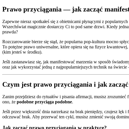
Prawo przyciągania — jak zacząć manifest
Zapewne nieraz spotkałeś się z obietnicami płynącymi z popularnych 
Wszechświat magicznie dostarczy Ci to pod same drzwi. Kiedy jednak p
prawda?
Rozczarowanie bierze się stąd, że popularna pop-kultura mocno spłyc
To potężne prawo uniwersalne, które opiera się na fizyce kwantowej,
(kim jesteś w środku).
Jeśli zastanawiasz się, jak manifestować marzenia w sposób świadomy,
oraz jak wykorzystać jedną z najpopularniejszych technik na świeci
Czym jest prawo przyciągania i jak zaczą
Zanim przejdziesz do rytuałów i pisania afirmacji, musisz zrozumieć
ono, że
podobne przyciąga podobne
.
Jeśli przez większość dnia narzekasz na brak pieniędzy, czujesz lęk 
odczuwać brak. Aby przerwać ten cykl, musisz zmienić swoją dominu
Jak zacząć prawo przyciągania w praktyce?