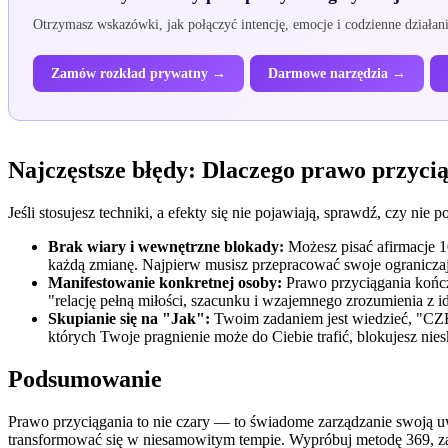
Otrzymasz wskazówki, jak połączyć intencję, emocje i codzienne działan
Zamów rozkład prywatny →
Darmowe narzędzia →
Najczęstsze błędy: Dlaczego prawo przycią
Jeśli stosujesz techniki, a efekty się nie pojawiają, sprawdź, czy ni
Brak wiary i wewnętrzne blokady:
Możesz pisać afirmacje 10
każdą zmianę. Najpierw musisz przepracować swoje ograniczaj
Manifestowanie konkretnej osoby:
Prawo przyciągania kończ
"relację pełną miłości, szacunku i wzajemnego zrozumienia z 
Skupianie się na "Jak":
Twoim zadaniem jest wiedzieć, "CZEG
których Twoje pragnienie może do Ciebie trafić, blokujesz ni
Podsumowanie
Prawo przyciągania to nie czary — to świadome zarządzanie swoją uwa
transformować się w niesamowitym tempie. Wypróbuj metodę 369, za