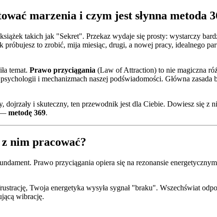
ować marzenia i czym jest słynna metoda 
książek takich jak "Sekret". Przekaz wydaje się prosty: wystarczy ba
róbujesz to zrobić, mija miesiąc, drugi, a nowej pracy, idealnego part
iła temat.
Prawo przyciągania
(Law of Attraction) to nie magiczna ró
 psychologii i mechanizmach naszej podświadomości. Główna zasada brz
 dojrzały i skuteczny, ten przewodnik jest dla Ciebie. Dowiesz się z 
e —
metodę 369
.
ć z nim pracować?
 fundament. Prawo przyciągania opiera się na rezonansie energetyczny
i frustrację, Twoja energetyka wysyła sygnał "braku". Wszechświat odpo
jącą wibrację.