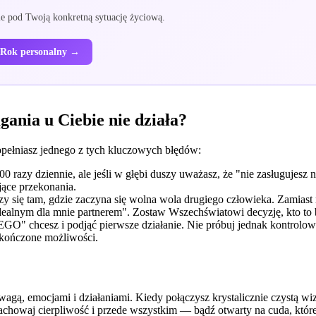
ie pod Twoją konkretną sytuację życiową.
Rok personalny →
gania u Ciebie nie działa?
e popełniasz jednego z tych kluczowych błędów:
0 razy dziennie, ale jeśli w głębi duszy uważasz, że "nie zasługujesz
ące przekonania.
y się tam, gdzie zaczyna się wolna wola drugiego człowieka. Zamiast 
idealnym dla mnie partnerem". Zostaw Wszechświatowi decyzję, kto to 
O" chcesz i podjąć pierwsze działanie. Nie próbuj jednak kontrolować
eskończone możliwości.
gą, emocjami i działaniami. Kiedy połączysz krystalicznie czystą wiz
chowaj cierpliwość i przede wszystkim — bądź otwarty na cuda, któ