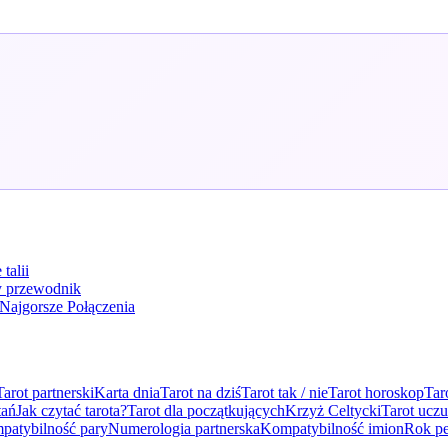
talii
y przewodnik
Najgorsze Połączenia
Tarot partnerski
Karta dnia
Tarot na dziś
Tarot tak / nie
Tarot horoskop
Tar
tań
Jak czytać tarota?
Tarot dla początkujących
Krzyż Celtycki
Tarot uczu
patybilność pary
Numerologia partnerska
Kompatybilność imion
Rok pe