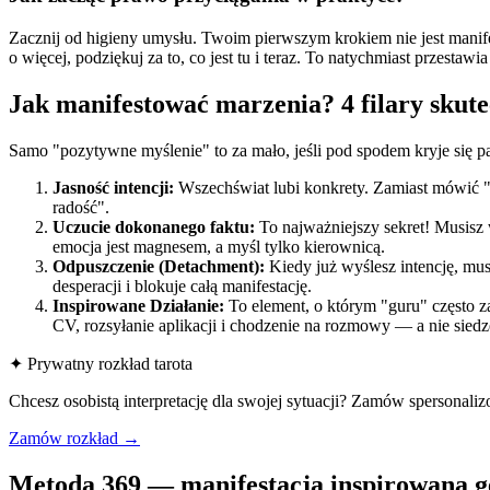
Zacznij od higieny umysłu. Twoim pierwszym krokiem nie jest manife
o więcej, podziękuj za to, co jest tu i teraz. To natychmiast przestaw
Jak manifestować marzenia? 4 filary skute
Samo "pozytywne myślenie" to za mało, jeśli pod spodem kryje się pa
Jasność intencji:
Wszechświat lubi konkrety. Zamiast mówić "ch
radość".
Uczucie dokonanego faktu:
To najważniejszy sekret! Musisz w
emocja jest magnesem, a myśl tylko kierownicą.
Odpuszczenie (Detachment):
Kiedy już wyślesz intencję, mus
desperacji i blokuje całą manifestację.
Inspirowane Działanie:
To element, o którym "guru" często za
CV, rozsyłanie aplikacji i chodzenie na rozmowy — a nie sied
✦ Prywatny rozkład tarota
Chcesz osobistą interpretację dla swojej sytuacji? Zamów spersonali
Zamów rozkład →
Metoda 369 — manifestacja inspirowana ge