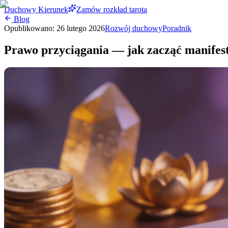
Duchowy Kierunek
Zamów rozkład tarota
Blog
Opublikowano:
26 lutego 2026
Rozwój duchowy
Poradnik
Prawo przyciągania — jak zacząć manifes