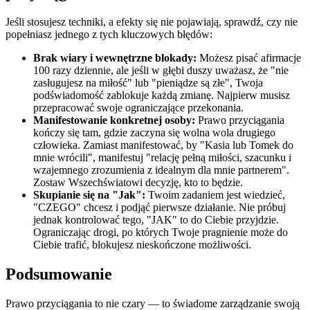
Jeśli stosujesz techniki, a efekty się nie pojawiają, sprawdź, czy nie
popełniasz jednego z tych kluczowych błędów:
Brak wiary i wewnętrzne blokady:
Możesz pisać afirmacje
100 razy dziennie, ale jeśli w głębi duszy uważasz, że "nie
zasługujesz na miłość" lub "pieniądze są złe", Twoja
podświadomość zablokuje każdą zmianę. Najpierw musisz
przepracować swoje ograniczające przekonania.
Manifestowanie konkretnej osoby:
Prawo przyciągania
kończy się tam, gdzie zaczyna się wolna wola drugiego
człowieka. Zamiast manifestować, by "Kasia lub Tomek do
mnie wrócili", manifestuj "relację pełną miłości, szacunku i
wzajemnego zrozumienia z idealnym dla mnie partnerem".
Zostaw Wszechświatowi decyzję, kto to będzie.
Skupianie się na "Jak":
Twoim zadaniem jest wiedzieć,
"CZEGO" chcesz i podjąć pierwsze działanie. Nie próbuj
jednak kontrolować tego, "JAK" to do Ciebie przyjdzie.
Ograniczając drogi, po których Twoje pragnienie może do
Ciebie trafić, blokujesz nieskończone możliwości.
Podsumowanie
Prawo przyciągania to nie czary — to świadome zarządzanie swoją