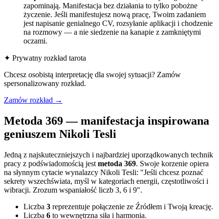
zapominają. Manifestacja bez działania to tylko pobożne
życzenie. Jeśli manifestujesz nową pracę, Twoim zadaniem
jest napisanie genialnego CV, rozsyłanie aplikacji i chodzenie
na rozmowy — a nie siedzenie na kanapie z zamkniętymi
oczami.
✦ Prywatny rozkład tarota
Chcesz osobistą interpretację dla swojej sytuacji? Zamów
spersonalizowany rozkład.
Zamów rozkład →
Metoda 369 — manifestacja inspirowana
geniuszem Nikoli Tesli
Jedną z najskuteczniejszych i najbardziej uporządkowanych technik
pracy z podświadomością jest
metoda 369
. Swoje korzenie opiera
na słynnym cytacie wynalazcy Nikoli Tesli: "Jeśli chcesz poznać
sekrety wszechświata, myśl w kategoriach energii, częstotliwości i
wibracji. Zrozum wspaniałość liczb 3, 6 i 9".
Liczba
3
reprezentuje połączenie ze Źródłem i Twoją kreację.
Liczba
6
to wewnętrzna siła i harmonia.