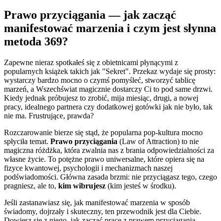
Prawo przyciągania — jak zacząć
manifestować marzenia i czym jest słynna
metoda 369?
Zapewne nieraz spotkałeś się z obietnicami płynącymi z
popularnych książek takich jak "Sekret". Przekaz wydaje się prosty:
wystarczy bardzo mocno o czymś pomyśleć, stworzyć tablicę
marzeń, a Wszechświat magicznie dostarczy Ci to pod same drzwi.
Kiedy jednak próbujesz to zrobić, mija miesiąc, drugi, a nowej
pracy, idealnego partnera czy dodatkowej gotówki jak nie było, tak
nie ma. Frustrujące, prawda?
Rozczarowanie bierze się stąd, że popularna pop-kultura mocno
spłyciła temat.
Prawo przyciągania
(Law of Attraction) to nie
magiczna różdżka, która zwalnia nas z brania odpowiedzialności za
własne życie. To potężne prawo uniwersalne, które opiera się na
fizyce kwantowej, psychologii i mechanizmach naszej
podświadomości. Główna zasada brzmi: nie przyciągasz tego, czego
pragniesz, ale to,
kim wibrujesz
(kim jesteś w środku).
Jeśli zastanawiasz się, jak manifestować marzenia w sposób
świadomy, dojrzały i skuteczny, ten przewodnik jest dla Ciebie.
Dowiesz się z niego, jak zacząć pracę z prawem przyciągania,