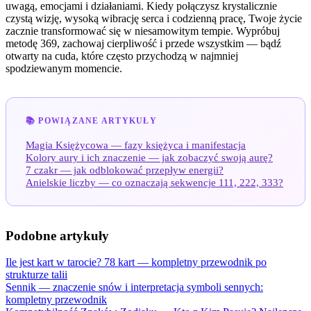
uwagą, emocjami i działaniami. Kiedy połączysz krystalicznie
czystą wizję, wysoką wibrację serca i codzienną pracę, Twoje życie
zacznie transformować się w niesamowitym tempie. Wypróbuj
metodę 369, zachowaj cierpliwość i przede wszystkim — bądź
otwarty na cuda, które często przychodzą w najmniej
spodziewanym momencie.
📚 POWIĄZANE ARTYKUŁY
Magia Księżycowa — fazy księżyca i manifestacja
Kolory aury i ich znaczenie — jak zobaczyć swoją aurę?
7 czakr — jak odblokować przepływ energii?
Anielskie liczby — co oznaczają sekwencje 111, 222, 333?
Podobne artykuły
Ile jest kart w tarocie? 78 kart — kompletny przewodnik po
strukturze talii
Sennik — znaczenie snów i interpretacja symboli sennych:
kompletny przewodnik