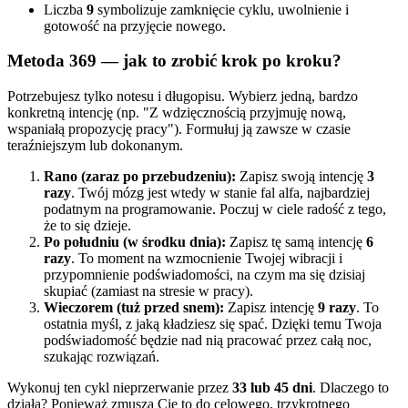
Liczba
9
symbolizuje zamknięcie cyklu, uwolnienie i
gotowość na przyjęcie nowego.
Metoda 369 — jak to zrobić krok po kroku?
Potrzebujesz tylko notesu i długopisu. Wybierz jedną, bardzo
konkretną intencję (np. "Z wdzięcznością przyjmuję nową,
wspaniałą propozycję pracy"). Formułuj ją zawsze w czasie
teraźniejszym lub dokonanym.
Rano (zaraz po przebudzeniu):
Zapisz swoją intencję
3
razy
. Twój mózg jest wtedy w stanie fal alfa, najbardziej
podatnym na programowanie. Poczuj w ciele radość z tego,
że to się dzieje.
Po południu (w środku dnia):
Zapisz tę samą intencję
6
razy
. To moment na wzmocnienie Twojej wibracji i
przypomnienie podświadomości, na czym ma się dzisiaj
skupiać (zamiast na stresie w pracy).
Wieczorem (tuż przed snem):
Zapisz intencję
9 razy
. To
ostatnia myśl, z jaką kładziesz się spać. Dzięki temu Twoja
podświadomość będzie nad nią pracować przez całą noc,
szukając rozwiązań.
Wykonuj ten cykl nieprzerwanie przez
33 lub 45 dni
. Dlaczego to
działa? Ponieważ zmusza Cię to do celowego, trzykrotnego