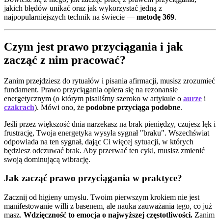
jakich błędów unikać oraz jak wykorzystać jedną z
najpopularniejszych technik na świecie —
metodę 369
.
Czym jest prawo przyciągania i jak
zacząć z nim pracować?
Zanim przejdziesz do rytuałów i pisania afirmacji, musisz zrozumieć
fundament. Prawo przyciągania opiera się na rezonansie
energetycznym (o którym pisaliśmy szeroko w artykule o
aurze
i
czakrach
). Mówi ono, że
podobne przyciąga podobne
.
Jeśli przez większość dnia narzekasz na brak pieniędzy, czujesz lęk i
frustrację, Twoja energetyka wysyła sygnał "braku". Wszechświat
odpowiada na ten sygnał, dając Ci więcej sytuacji, w których
będziesz odczuwać brak. Aby przerwać ten cykl, musisz zmienić
swoją dominującą wibrację.
Jak zacząć prawo przyciągania w praktyce?
Zacznij od higieny umysłu. Twoim pierwszym krokiem nie jest
manifestowanie willi z basenem, ale nauka zauważania tego, co już
masz.
Wdzięczność to emocja o najwyższej częstotliwości.
Zanim