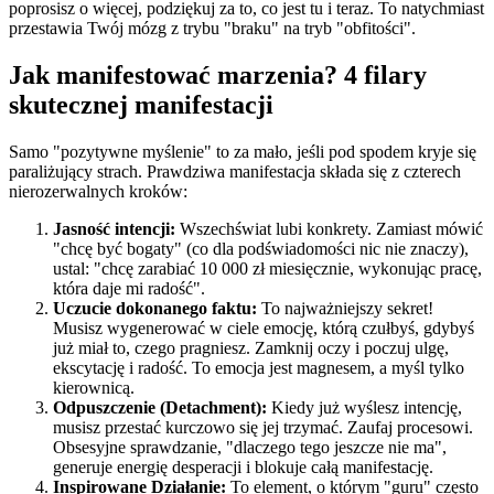
poprosisz o więcej, podziękuj za to, co jest tu i teraz. To natychmiast
przestawia Twój mózg z trybu "braku" na tryb "obfitości".
Jak manifestować marzenia? 4 filary
skutecznej manifestacji
Samo "pozytywne myślenie" to za mało, jeśli pod spodem kryje się
paraliżujący strach. Prawdziwa manifestacja składa się z czterech
nierozerwalnych kroków:
Jasność intencji:
Wszechświat lubi konkrety. Zamiast mówić
"chcę być bogaty" (co dla podświadomości nic nie znaczy),
ustal: "chcę zarabiać 10 000 zł miesięcznie, wykonując pracę,
która daje mi radość".
Uczucie dokonanego faktu:
To najważniejszy sekret!
Musisz wygenerować w ciele emocję, którą czułbyś, gdybyś
już miał to, czego pragniesz. Zamknij oczy i poczuj ulgę,
ekscytację i radość. To emocja jest magnesem, a myśl tylko
kierownicą.
Odpuszczenie (Detachment):
Kiedy już wyślesz intencję,
musisz przestać kurczowo się jej trzymać. Zaufaj procesowi.
Obsesyjne sprawdzanie, "dlaczego tego jeszcze nie ma",
generuje energię desperacji i blokuje całą manifestację.
Inspirowane Działanie:
To element, o którym "guru" często