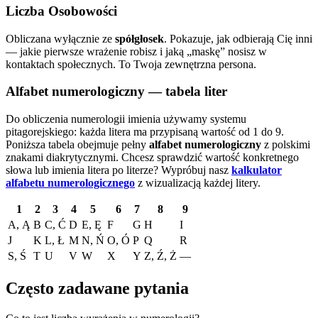
Liczba Osobowości
Obliczana wyłącznie ze
spółgłosek
. Pokazuje, jak odbierają Cię inni
— jakie pierwsze wrażenie robisz i jaką „maskę” nosisz w
kontaktach społecznych. To Twoja zewnętrzna persona.
Alfabet numerologiczny — tabela liter
Do obliczenia numerologii imienia używamy systemu
pitagorejskiego: każda litera ma przypisaną wartość od 1 do 9.
Poniższa tabela obejmuje pełny
alfabet numerologiczny
z polskimi
znakami diakrytycznymi. Chcesz sprawdzić wartość konkretnego
słowa lub imienia litera po literze?
Wypróbuj nasz
kalkulator
alfabetu numerologicznego
z wizualizacją każdej litery.
1
2
3
4
5
6
7
8
9
A, Ą
B
C, Ć
D
E, Ę
F
G
H
I
J
K
L, Ł
M
N, Ń
O, Ó
P
Q
R
S, Ś
T
U
V
W
X
Y
Z, Ź, Ż
—
Często zadawane pytania