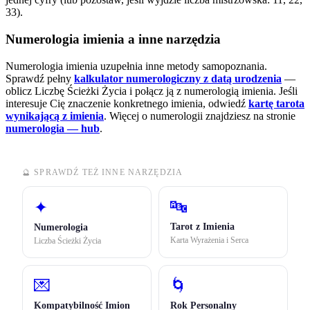
33).
Numerologia imienia a inne narzędzia
Numerologia imienia uzupełnia inne metody samopoznania.
Sprawdź pełny
kalkulator numerologiczny z datą urodzenia
—
oblicz Liczbę Ścieżki Życia i połącz ją z numerologią imienia. Jeśli
interesuje Cię znaczenie konkretnego imienia, odwiedź
kartę tarota
wynikającą z imienia
.
Więcej o numerologii znajdziesz na stronie
numerologia — hub
.
🔮 SPRAWDŹ TEŻ INNE NARZĘDZIA
🔤
✦
Tarot z Imienia
Numerologia
Karta Wyrażenia i Serca
Liczba Ścieżki Życia
💌
🌀
Kompatybilność Imion
Rok Personalny