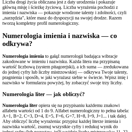
Liczba drogi życia obliczana jest z daty urodzenia i pokazuje
główną misję i ścieżkę życiową. Liczba wyrażenia pochodzi z
imienia i nazwiska — pokazuje wrodzone talenty i zdolności, czyli
„narzędzia", które masz do dyspozycji na swojej drodze. Razem
tworzą kompletny profil numerologiczny.
Numerologia imienia i nazwiska — co
odkrywa?
Numerologia imienia
to gałąź numerologii badająca wibracje
zakodowane w imieniu i nazwisku. Każda litera ma przypisaną
wartość liczbową (system pitagorejski), a ich suma — zredukowana
do jednej cyfry lub liczby mistrzowskiej — odkrywa Twoje talenty,
pragnienia i sposób, w jaki wyrażasz siebie w świecie. Wpisz imię i
nazwisko w formularzu powyżej, by zobaczyć swoje trzy liczby.
Numerologia liter — jak obliczyć?
Numerologia liter
opiera się na przypisaniu każdemu znakowi
alfabetu wartości od 1 do 9. Alfabet numerologiczny to pełna tabela:
A=1, B=2, C=3, D=4, E=5, F=6, G=7, H=8, I=9, J=1... i tak dalej.
Aby obliczyć liczbę wyrażenia: przypisz każdej literze imienia i
nazwiska wartość, zsumuj wszystkie cyfry i redukuj wynik do
jednej cyfry (lub pozostaw, jeśli wyjdzie liczba mistrzowska: 11, 22,