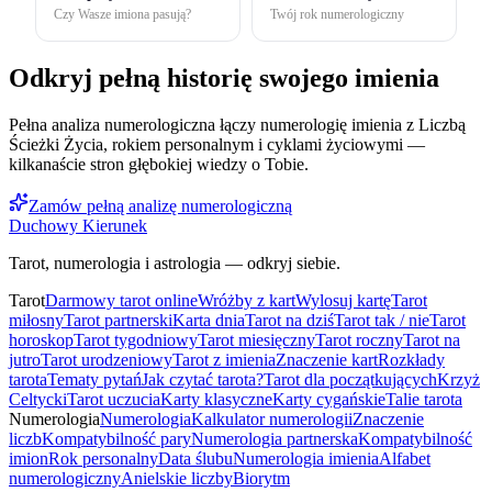
Czy Wasze imiona pasują?
Twój rok numerologiczny
Odkryj pełną historię swojego imienia
Pełna analiza numerologiczna łączy numerologię imienia z Liczbą
Ścieżki Życia, rokiem personalnym i cyklami życiowymi —
kilkanaście stron głębokiej wiedzy o Tobie.
Zamów pełną analizę numerologiczną
Duchowy Kierunek
Tarot, numerologia i astrologia — odkryj siebie.
Tarot
Darmowy tarot online
Wróżby z kart
Wylosuj kartę
Tarot
miłosny
Tarot partnerski
Karta dnia
Tarot na dziś
Tarot tak / nie
Tarot
horoskop
Tarot tygodniowy
Tarot miesięczny
Tarot roczny
Tarot na
jutro
Tarot urodzeniowy
Tarot z imienia
Znaczenie kart
Rozkłady
tarota
Tematy pytań
Jak czytać tarota?
Tarot dla początkujących
Krzyż
Celtycki
Tarot uczucia
Karty klasyczne
Karty cygańskie
Talie tarota
Numerologia
Numerologia
Kalkulator numerologii
Znaczenie
liczb
Kompatybilność pary
Numerologia partnerska
Kompatybilność
imion
Rok personalny
Data ślubu
Numerologia imienia
Alfabet
numerologiczny
Anielskie liczby
Biorytm