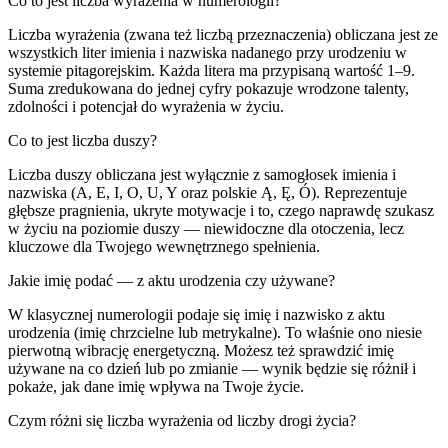
Co to jest liczba wyrażenia w numerologii?
Liczba wyrażenia (zwana też liczbą przeznaczenia) obliczana jest ze
wszystkich liter imienia i nazwiska nadanego przy urodzeniu w
systemie pitagorejskim. Każda litera ma przypisaną wartość 1–9.
Suma zredukowana do jednej cyfry pokazuje wrodzone talenty,
zdolności i potencjał do wyrażenia w życiu.
Co to jest liczba duszy?
Liczba duszy obliczana jest wyłącznie z samogłosek imienia i
nazwiska (A, E, I, O, U, Y oraz polskie Ą, Ę, Ó). Reprezentuje
głębsze pragnienia, ukryte motywacje i to, czego naprawdę szukasz
w życiu na poziomie duszy — niewidoczne dla otoczenia, lecz
kluczowe dla Twojego wewnętrznego spełnienia.
Jakie imię podać — z aktu urodzenia czy używane?
W klasycznej numerologii podaje się imię i nazwisko z aktu
urodzenia (imię chrzcielne lub metrykalne). To właśnie ono niesie
pierwotną wibrację energetyczną. Możesz też sprawdzić imię
używane na co dzień lub po zmianie — wynik będzie się różnił i
pokaże, jak dane imię wpływa na Twoje życie.
Czym różni się liczba wyrażenia od liczby drogi życia?