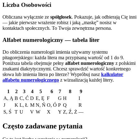
Liczba Osobowości
Obliczana wyłącznie ze
spółgłosek
. Pokazuje, jak odbierają Cię inni
— jakie pierwsze wrażenie robisz i jaką „maskę” nosisz w
kontaktach społecznych. To Twoja zewnętrzna persona.
Alfabet numerologiczny — tabela liter
Do obliczenia numerologii imienia używamy systemu
pitagorejskiego: każda litera ma przypisaną wartość od 1 do 9.
Poniższa tabela obejmuje pełny
alfabet numerologiczny
z polskimi
znakami diakrytycznymi. Chcesz sprawdzić wartość konkretnego
słowa lub imienia litera po literze?
Wypróbuj nasz
kalkulator
alfabetu numerologicznego
z wizualizacją każdej litery.
1
2
3
4
5
6
7
8
9
A, Ą
B
C, Ć
D
E, Ę
F
G
H
I
J
K
L, Ł
M
N, Ń
O, Ó
P
Q
R
S, Ś
T
U
V
W
X
Y
Z, Ź, Ż
—
Często zadawane pytania