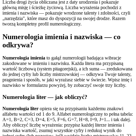
Liczba drogi życia obliczana jest z daty urodzenia i pokazuje
główną misję i ścieżkę życiową. Liczba wyrażenia pochodzi z
imienia i nazwiska — pokazuje wrodzone talenty i zdolności, czyli
„narzędzia", które masz do dyspozycji na swojej drodze. Razem
tworzą kompletny profil numerologiczny.
Numerologia imienia i nazwiska — co
odkrywa?
Numerologia imienia
to gałąź numerologii badająca wibracje
zakodowane w imieniu i nazwisku. Każda litera ma przypisaną
wartość liczbową (system pitagorejski), a ich suma — zredukowana
do jednej cyfry lub liczby mistrzowskiej — odkrywa Twoje talenty,
pragnienia i sposób, w jaki wyrażasz siebie w świecie. Wpisz imię i
nazwisko w formularzu powyżej, by zobaczyć swoje trzy liczby.
Numerologia liter — jak obliczyć?
Numerologia liter
opiera się na przypisaniu każdemu znakowi
alfabetu wartości od 1 do 9. Alfabet numerologiczny to pełna tabela:
A=1, B=2, C=3, D=4, E=5, F=6, G=7, H=8, I=9, J=1... i tak dalej.
Aby obliczyć liczbę wyrażenia: przypisz każdej literze imienia i
nazwiska wartość, zsumuj wszystkie cyfry i redukuj wynik do
jednej cyfry (lub pozostaw, jeśli wyjdzie liczba mistrzowska: 11, 22,