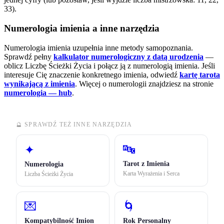
33).
Numerologia imienia a inne narzędzia
Numerologia imienia uzupełnia inne metody samopoznania.
Sprawdź pełny
kalkulator numerologiczny z datą urodzenia
—
oblicz Liczbę Ścieżki Życia i połącz ją z numerologią imienia. Jeśli
interesuje Cię znaczenie konkretnego imienia, odwiedź
kartę tarota
wynikającą z imienia
.
Więcej o numerologii znajdziesz na stronie
numerologia — hub
.
🔮 SPRAWDŹ TEŻ INNE NARZĘDZIA
🔤
✦
Tarot z Imienia
Numerologia
Karta Wyrażenia i Serca
Liczba Ścieżki Życia
💌
🌀
Kompatybilność Imion
Rok Personalny