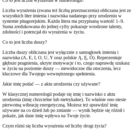
Co to jest liczba wyrażenia w numerologii?
Liczba wyrażenia (zwana też liczbą przeznaczenia) obliczana jest ze
wszystkich liter imienia i nazwiska nadanego przy urodzeniu w
systemie pitagorejskim. Każda litera ma przypisaną wartość 1–9.
Suma zredukowana do jednej cyfry pokazuje wrodzone talenty,
zdolności i potencjał do wyrażenia w życiu.
Co to jest liczba duszy?
Liczba duszy obliczana jest wyłącznie z samogłosek imienia i
nazwiska (A, E, I, O, U, Y oraz polskie Ą, Ę, Ó). Reprezentuje
głębsze pragnienia, ukryte motywacje i to, czego naprawdę szukasz
w życiu na poziomie duszy — niewidoczne dla otoczenia, lecz
kluczowe dla Twojego wewnętrznego spełnienia.
Jakie imię podać — z aktu urodzenia czy używane?
W klasycznej numerologii podaje się imię i nazwisko z aktu
urodzenia (imię chrzcielne lub metrykalne). To właśnie ono niesie
pierwotną wibrację energetyczną. Możesz też sprawdzić imię
używane na co dzień lub po zmianie — wynik będzie się różnił i
pokaże, jak dane imię wpływa na Twoje życie.
Czym różni się liczba wyrażenia od liczby drogi życia?