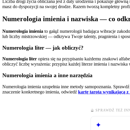
Liczba drogi życia obliczana jest z daty urodzenia i pokazuje główną
masz do dyspozycji na swojej drodze. Razem tworzą kompletny profi
Numerologia imienia i nazwiska — co od
Numerologia imienia
to gałąź numerologii badająca wibracje zakodo
lub liczby mistrzowskiej — odkrywa Twoje talenty, pragnienia i spos
Numerologia liter — jak obliczyć?
Numerologia liter
opiera się na przypisaniu każdemu znakowi alfabet
obliczyć liczbę wyrażenia: przypisz każdej literze imienia i nazwiska
Numerologia imienia a inne narzędzia
Numerologia imienia uzupełnia inne metody samopoznania. Sprawdź
znaczenie konkretnego imienia, odwiedź
kartę tarota wynikającą z 
🔮 SPRAWDŹ TEŻ I
✦