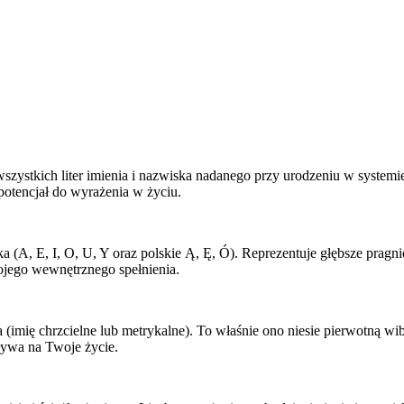
 wszystkich liter imienia i nazwiska nadanego przy urodzeniu w system
potencjał do wyrażenia w życiu.
a (A, E, I, O, U, Y oraz polskie Ą, Ę, Ó). Reprezentuje głębsze pragn
ojego wewnętrznego spełnienia.
a (imię chrzcielne lub metrykalne). To właśnie ono niesie pierwotną w
ływa na Twoje życie.