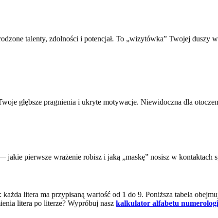
odzone talenty, zdolności i potencjał. To „wizytówka” Twojej duszy 
 Twoje głębsze pragnienia i ukryte motywacje. Niewidoczna dla otocze
i — jakie pierwsze wrażenie robisz i jaką „maskę” nosisz w kontaktach
 każda litera ma przypisaną wartość od 1 do 9. Poniższa tabela obejm
ia litera po literze?
Wypróbuj nasz
kalkulator alfabetu numerolog