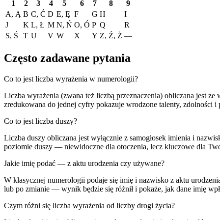
1
2
3
4
5
6
7
8
9
A, Ą
B
C, Ć
D
E, Ę
F
G
H
I
J
K
L, Ł
M
N, Ń
O, Ó
P
Q
R
S, Ś
T
U
V
W
X
Y
Z, Ź, Ż
—
Często zadawane pytania
Co to jest liczba wyrażenia w numerologii?
Liczba wyrażenia (zwana też liczbą przeznaczenia) obliczana jest ze
zredukowana do jednej cyfry pokazuje wrodzone talenty, zdolności i 
Co to jest liczba duszy?
Liczba duszy obliczana jest wyłącznie z samogłosek imienia i nazwisk
poziomie duszy — niewidoczne dla otoczenia, lecz kluczowe dla Tw
Jakie imię podać — z aktu urodzenia czy używane?
W klasycznej numerologii podaje się imię i nazwisko z aktu urodzeni
lub po zmianie — wynik będzie się różnił i pokaże, jak dane imię wp
Czym różni się liczba wyrażenia od liczby drogi życia?