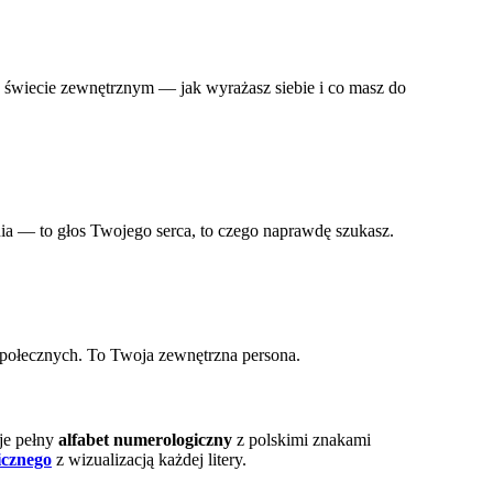
w świecie zewnętrznym — jak wyrażasz siebie i co masz do
nia — to głos Twojego serca, to czego naprawdę szukasz.
 społecznych. To Twoja zewnętrzna persona.
uje pełny
alfabet numerologiczny
z polskimi znakami
icznego
z wizualizacją każdej litery.