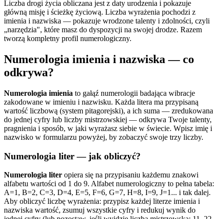
Liczba drogi życia obliczana jest z daty urodzenia i pokazuje
główną misję i ścieżkę życiową. Liczba wyrażenia pochodzi z
imienia i nazwiska — pokazuje wrodzone talenty i zdolności, czyli
„narzędzia", które masz do dyspozycji na swojej drodze. Razem
tworzą kompletny profil numerologiczny.
Numerologia imienia i nazwiska — co
odkrywa?
Numerologia imienia
to gałąź numerologii badająca wibracje
zakodowane w imieniu i nazwisku. Każda litera ma przypisaną
wartość liczbową (system pitagorejski), a ich suma — zredukowana
do jednej cyfry lub liczby mistrzowskiej — odkrywa Twoje talenty,
pragnienia i sposób, w jaki wyrażasz siebie w świecie. Wpisz imię i
nazwisko w formularzu powyżej, by zobaczyć swoje trzy liczby.
Numerologia liter — jak obliczyć?
Numerologia liter
opiera się na przypisaniu każdemu znakowi
alfabetu wartości od 1 do 9. Alfabet numerologiczny to pełna tabela:
A=1, B=2, C=3, D=4, E=5, F=6, G=7, H=8, I=9, J=1... i tak dalej.
Aby obliczyć liczbę wyrażenia: przypisz każdej literze imienia i
nazwiska wartość, zsumuj wszystkie cyfry i redukuj wynik do
jednej cyfry (lub pozostaw, jeśli wyjdzie liczba mistrzowska: 11, 22,