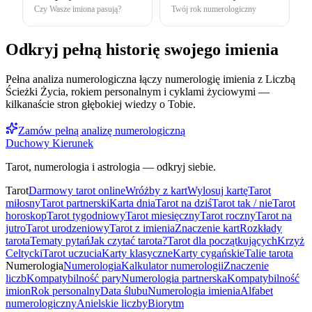
Czy Wasze imiona pasują?
Twój rok numerologiczny
Odkryj pełną historię swojego imienia
Pełna analiza numerologiczna łączy numerologię imienia z Liczbą
Ścieżki Życia, rokiem personalnym i cyklami życiowymi —
kilkanaście stron głębokiej wiedzy o Tobie.
Zamów pełną analizę numerologiczną
Duchowy Kierunek
Tarot, numerologia i astrologia — odkryj siebie.
Tarot
Darmowy tarot online
Wróżby z kart
Wylosuj kartę
Tarot
miłosny
Tarot partnerski
Karta dnia
Tarot na dziś
Tarot tak / nie
Tarot
horoskop
Tarot tygodniowy
Tarot miesięczny
Tarot roczny
Tarot na
jutro
Tarot urodzeniowy
Tarot z imienia
Znaczenie kart
Rozkłady
tarota
Tematy pytań
Jak czytać tarota?
Tarot dla początkujących
Krzyż
Celtycki
Tarot uczucia
Karty klasyczne
Karty cygańskie
Talie tarota
Numerologia
Numerologia
Kalkulator numerologii
Znaczenie
liczb
Kompatybilność pary
Numerologia partnerska
Kompatybilność
imion
Rok personalny
Data ślubu
Numerologia imienia
Alfabet
numerologiczny
Anielskie liczby
Biorytm