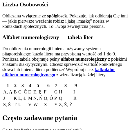
Liczba Osobowości
Obliczana wyłącznie ze
spółgłosek
. Pokazuje, jak odbierają Cię inni
— jakie pierwsze wrażenie robisz i jaką „maskę” nosisz w
kontaktach społecznych. To Twoja zewnętrzna persona.
Alfabet numerologiczny — tabela liter
Do obliczenia numerologii imienia używamy systemu
pitagorejskiego: każda litera ma przypisaną wartość od 1 do 9.
Poniższa tabela obejmuje pełny
alfabet numerologiczny
z polskimi
znakami diakrytycznymi. Chcesz sprawdzić wartość konkretnego
słowa lub imienia litera po literze?
Wypróbuj nasz
kalkulator
alfabetu numerologicznego
z wizualizacją każdej litery.
1
2
3
4
5
6
7
8
9
A, Ą
B
C, Ć
D
E, Ę
F
G
H
I
J
K
L, Ł
M
N, Ń
O, Ó
P
Q
R
S, Ś
T
U
V
W
X
Y
Z, Ź, Ż
—
Często zadawane pytania