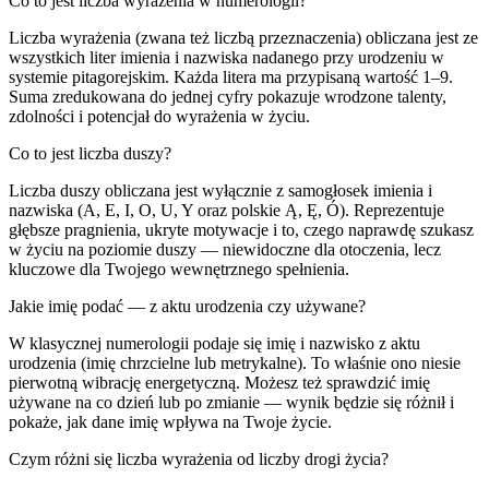
Co to jest liczba wyrażenia w numerologii?
Liczba wyrażenia (zwana też liczbą przeznaczenia) obliczana jest ze
wszystkich liter imienia i nazwiska nadanego przy urodzeniu w
systemie pitagorejskim. Każda litera ma przypisaną wartość 1–9.
Suma zredukowana do jednej cyfry pokazuje wrodzone talenty,
zdolności i potencjał do wyrażenia w życiu.
Co to jest liczba duszy?
Liczba duszy obliczana jest wyłącznie z samogłosek imienia i
nazwiska (A, E, I, O, U, Y oraz polskie Ą, Ę, Ó). Reprezentuje
głębsze pragnienia, ukryte motywacje i to, czego naprawdę szukasz
w życiu na poziomie duszy — niewidoczne dla otoczenia, lecz
kluczowe dla Twojego wewnętrznego spełnienia.
Jakie imię podać — z aktu urodzenia czy używane?
W klasycznej numerologii podaje się imię i nazwisko z aktu
urodzenia (imię chrzcielne lub metrykalne). To właśnie ono niesie
pierwotną wibrację energetyczną. Możesz też sprawdzić imię
używane na co dzień lub po zmianie — wynik będzie się różnił i
pokaże, jak dane imię wpływa na Twoje życie.
Czym różni się liczba wyrażenia od liczby drogi życia?