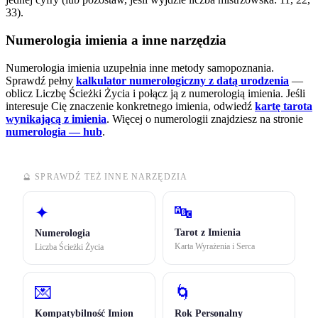
33).
Numerologia imienia a inne narzędzia
Numerologia imienia uzupełnia inne metody samopoznania.
Sprawdź pełny
kalkulator numerologiczny z datą urodzenia
—
oblicz Liczbę Ścieżki Życia i połącz ją z numerologią imienia. Jeśli
interesuje Cię znaczenie konkretnego imienia, odwiedź
kartę tarota
wynikającą z imienia
.
Więcej o numerologii znajdziesz na stronie
numerologia — hub
.
🔮 SPRAWDŹ TEŻ INNE NARZĘDZIA
🔤
✦
Tarot z Imienia
Numerologia
Karta Wyrażenia i Serca
Liczba Ścieżki Życia
💌
🌀
Kompatybilność Imion
Rok Personalny