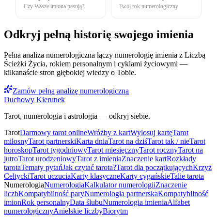
Czy Wasze imiona pasują?
Twój rok numerologiczny
Odkryj pełną historię swojego imienia
Pełna analiza numerologiczna łączy numerologię imienia z Liczbą
Ścieżki Życia, rokiem personalnym i cyklami życiowymi —
kilkanaście stron głębokiej wiedzy o Tobie.
Zamów pełną analizę numerologiczną
Duchowy Kierunek
Tarot, numerologia i astrologia — odkryj siebie.
Tarot
Darmowy tarot online
Wróżby z kart
Wylosuj kartę
Tarot
miłosny
Tarot partnerski
Karta dnia
Tarot na dziś
Tarot tak / nie
Tarot
horoskop
Tarot tygodniowy
Tarot miesięczny
Tarot roczny
Tarot na
jutro
Tarot urodzeniowy
Tarot z imienia
Znaczenie kart
Rozkłady
tarota
Tematy pytań
Jak czytać tarota?
Tarot dla początkujących
Krzyż
Celtycki
Tarot uczucia
Karty klasyczne
Karty cygańskie
Talie tarota
Numerologia
Numerologia
Kalkulator numerologii
Znaczenie
liczb
Kompatybilność pary
Numerologia partnerska
Kompatybilność
imion
Rok personalny
Data ślubu
Numerologia imienia
Alfabet
numerologiczny
Anielskie liczby
Biorytm