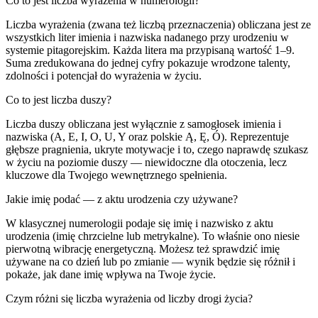
Co to jest liczba wyrażenia w numerologii?
Liczba wyrażenia (zwana też liczbą przeznaczenia) obliczana jest ze
wszystkich liter imienia i nazwiska nadanego przy urodzeniu w
systemie pitagorejskim. Każda litera ma przypisaną wartość 1–9.
Suma zredukowana do jednej cyfry pokazuje wrodzone talenty,
zdolności i potencjał do wyrażenia w życiu.
Co to jest liczba duszy?
Liczba duszy obliczana jest wyłącznie z samogłosek imienia i
nazwiska (A, E, I, O, U, Y oraz polskie Ą, Ę, Ó). Reprezentuje
głębsze pragnienia, ukryte motywacje i to, czego naprawdę szukasz
w życiu na poziomie duszy — niewidoczne dla otoczenia, lecz
kluczowe dla Twojego wewnętrznego spełnienia.
Jakie imię podać — z aktu urodzenia czy używane?
W klasycznej numerologii podaje się imię i nazwisko z aktu
urodzenia (imię chrzcielne lub metrykalne). To właśnie ono niesie
pierwotną wibrację energetyczną. Możesz też sprawdzić imię
używane na co dzień lub po zmianie — wynik będzie się różnił i
pokaże, jak dane imię wpływa na Twoje życie.
Czym różni się liczba wyrażenia od liczby drogi życia?