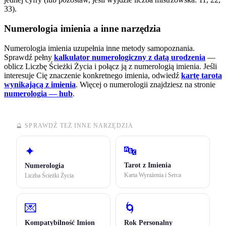
33).
Numerologia imienia a inne narzędzia
Numerologia imienia uzupełnia inne metody samopoznania.
Sprawdź pełny
kalkulator numerologiczny z datą urodzenia
—
oblicz Liczbę Ścieżki Życia i połącz ją z numerologią imienia. Jeśli
interesuje Cię znaczenie konkretnego imienia, odwiedź
kartę tarota
wynikającą z imienia
.
Więcej o numerologii znajdziesz na stronie
numerologia — hub
.
🔮 SPRAWDŹ TEŻ INNE NARZĘDZIA
🔤
✦
Tarot z Imienia
Numerologia
Karta Wyrażenia i Serca
Liczba Ścieżki Życia
💌
🌀
Kompatybilność Imion
Rok Personalny