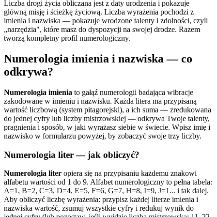
Liczba drogi życia obliczana jest z daty urodzenia i pokazuje
główną misję i ścieżkę życiową. Liczba wyrażenia pochodzi z
imienia i nazwiska — pokazuje wrodzone talenty i zdolności, czyli
„narzędzia", które masz do dyspozycji na swojej drodze. Razem
tworzą kompletny profil numerologiczny.
Numerologia imienia i nazwiska — co
odkrywa?
Numerologia imienia
to gałąź numerologii badająca wibracje
zakodowane w imieniu i nazwisku. Każda litera ma przypisaną
wartość liczbową (system pitagorejski), a ich suma — zredukowana
do jednej cyfry lub liczby mistrzowskiej — odkrywa Twoje talenty,
pragnienia i sposób, w jaki wyrażasz siebie w świecie. Wpisz imię i
nazwisko w formularzu powyżej, by zobaczyć swoje trzy liczby.
Numerologia liter — jak obliczyć?
Numerologia liter
opiera się na przypisaniu każdemu znakowi
alfabetu wartości od 1 do 9. Alfabet numerologiczny to pełna tabela:
A=1, B=2, C=3, D=4, E=5, F=6, G=7, H=8, I=9, J=1... i tak dalej.
Aby obliczyć liczbę wyrażenia: przypisz każdej literze imienia i
nazwiska wartość, zsumuj wszystkie cyfry i redukuj wynik do
jednej cyfry (lub pozostaw, jeśli wyjdzie liczba mistrzowska: 11, 22,