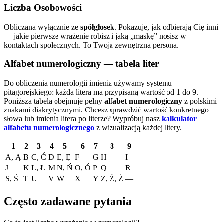
Liczba Osobowości
Obliczana wyłącznie ze
spółgłosek
. Pokazuje, jak odbierają Cię inni
— jakie pierwsze wrażenie robisz i jaką „maskę” nosisz w
kontaktach społecznych. To Twoja zewnętrzna persona.
Alfabet numerologiczny — tabela liter
Do obliczenia numerologii imienia używamy systemu
pitagorejskiego: każda litera ma przypisaną wartość od 1 do 9.
Poniższa tabela obejmuje pełny
alfabet numerologiczny
z polskimi
znakami diakrytycznymi. Chcesz sprawdzić wartość konkretnego
słowa lub imienia litera po literze?
Wypróbuj nasz
kalkulator
alfabetu numerologicznego
z wizualizacją każdej litery.
1
2
3
4
5
6
7
8
9
A, Ą
B
C, Ć
D
E, Ę
F
G
H
I
J
K
L, Ł
M
N, Ń
O, Ó
P
Q
R
S, Ś
T
U
V
W
X
Y
Z, Ź, Ż
—
Często zadawane pytania