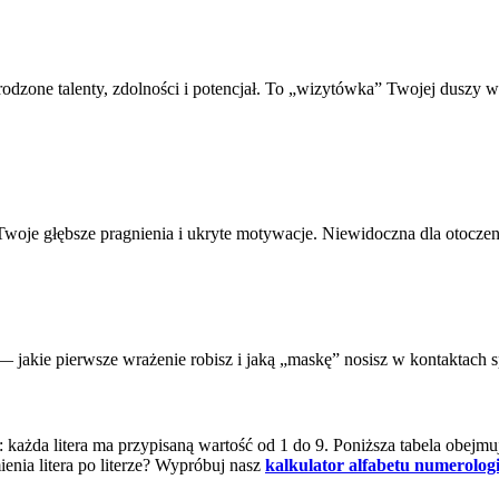
odzone talenty, zdolności i potencjał. To „wizytówka” Twojej duszy 
 Twoje głębsze pragnienia i ukryte motywacje. Niewidoczna dla otocze
i — jakie pierwsze wrażenie robisz i jaką „maskę” nosisz w kontaktach
 każda litera ma przypisaną wartość od 1 do 9. Poniższa tabela obejm
ia litera po literze?
Wypróbuj nasz
kalkulator alfabetu numerolog