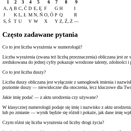
1
2
3
4
5
6
7
8
9
A, Ą
B
C, Ć
D
E, Ę
F
G
H
I
J
K
L, Ł
M
N, Ń
O, Ó
P
Q
R
S, Ś
T
U
V
W
X
Y
Z, Ź, Ż
—
Często zadawane pytania
Co to jest liczba wyrażenia w numerologii?
Liczba wyrażenia (zwana też liczbą przeznaczenia) obliczana jest ze
zredukowana do jednej cyfry pokazuje wrodzone talenty, zdolności i 
Co to jest liczba duszy?
Liczba duszy obliczana jest wyłącznie z samogłosek imienia i nazwisk
poziomie duszy — niewidoczne dla otoczenia, lecz kluczowe dla Tw
Jakie imię podać — z aktu urodzenia czy używane?
W klasycznej numerologii podaje się imię i nazwisko z aktu urodzeni
lub po zmianie — wynik będzie się różnił i pokaże, jak dane imię wp
Czym różni się liczba wyrażenia od liczby drogi życia?