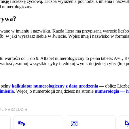
 misję i ścieżkę życiową. Liczba wyrażenia pochodzi z imienia i nazwis
l numerologiczny.
krywa?
wane w imieniu i nazwisku. Każda litera ma przypisaną wartość liczbo
ób, w jaki wyrażasz siebie w świecie. Wpisz imię i nazwisko w formula
u wartości od 1 do 9. Alfabet numerologiczny to pełna tabela: A=1, B
 wartość, zsumuj wszystkie cyfry i redukuj wynik do jednej cyfry (lub po
 pełny
kalkulator numerologiczny z datą urodzenia
— oblicz Liczbę 
imienia
.
Więcej o numerologii znajdziesz na stronie
numerologia — 
NNE NARZĘDZIA
🔤
💌
