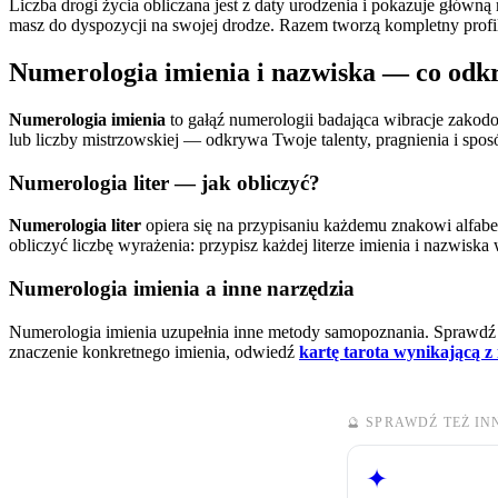
Liczba drogi życia obliczana jest z daty urodzenia i pokazuje główną
masz do dyspozycji na swojej drodze. Razem tworzą kompletny profi
Numerologia imienia i nazwiska — co od
Numerologia imienia
to gałąź numerologii badająca wibracje zakodo
lub liczby mistrzowskiej — odkrywa Twoje talenty, pragnienia i spos
Numerologia liter — jak obliczyć?
Numerologia liter
opiera się na przypisaniu każdemu znakowi alfabet
obliczyć liczbę wyrażenia: przypisz każdej literze imienia i nazwiska
Numerologia imienia a inne narzędzia
Numerologia imienia uzupełnia inne metody samopoznania. Sprawdź
znaczenie konkretnego imienia, odwiedź
kartę tarota wynikającą z 
🔮 SPRAWDŹ TEŻ I
✦