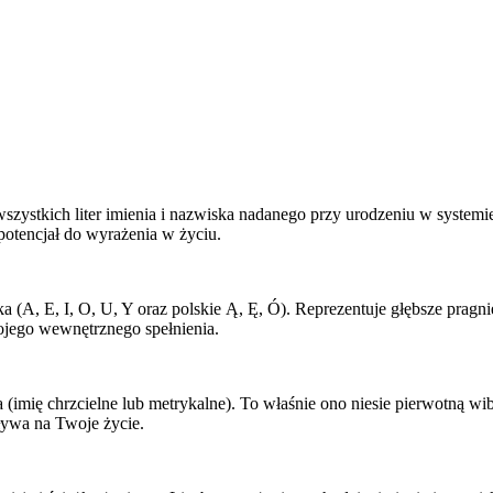
 wszystkich liter imienia i nazwiska nadanego przy urodzeniu w system
potencjał do wyrażenia w życiu.
a (A, E, I, O, U, Y oraz polskie Ą, Ę, Ó). Reprezentuje głębsze pragn
ojego wewnętrznego spełnienia.
a (imię chrzcielne lub metrykalne). To właśnie ono niesie pierwotną w
ływa na Twoje życie.