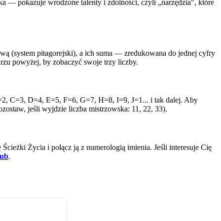
ka — pokazuje wrodzone talenty i zdolności, czyli „narzędzia", które
wą (system pitagorejski), a ich suma — zredukowana do jednej cyfry
rzu powyżej, by zobaczyć swoje trzy liczby.
=2, C=3, D=4, E=5, F=6, G=7, H=8, I=9, J=1... i tak dalej. Aby
zostaw, jeśli wyjdzie liczba mistrzowska: 11, 22, 33).
Ścieżki Życia i połącz ją z numerologią imienia. Jeśli interesuje Cię
hub
.
