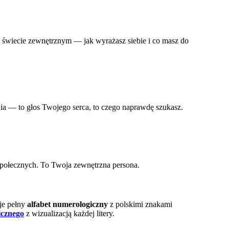
w świecie zewnętrznym — jak wyrażasz siebie i co masz do
nia — to głos Twojego serca, to czego naprawdę szukasz.
 społecznych. To Twoja zewnętrzna persona.
uje pełny
alfabet numerologiczny
z polskimi znakami
icznego
z wizualizacją każdej litery.