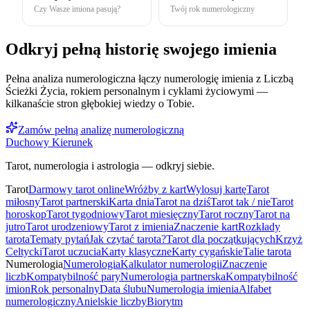
Czy Wasze imiona pasują?
Twój rok numerologiczny
Odkryj pełną historię swojego imienia
Pełna analiza numerologiczna łączy numerologię imienia z Liczbą
Ścieżki Życia, rokiem personalnym i cyklami życiowymi —
kilkanaście stron głębokiej wiedzy o Tobie.
Zamów pełną analizę numerologiczną
Duchowy Kierunek
Tarot, numerologia i astrologia — odkryj siebie.
Tarot
Darmowy tarot online
Wróżby z kart
Wylosuj kartę
Tarot
miłosny
Tarot partnerski
Karta dnia
Tarot na dziś
Tarot tak / nie
Tarot
horoskop
Tarot tygodniowy
Tarot miesięczny
Tarot roczny
Tarot na
jutro
Tarot urodzeniowy
Tarot z imienia
Znaczenie kart
Rozkłady
tarota
Tematy pytań
Jak czytać tarota?
Tarot dla początkujących
Krzyż
Celtycki
Tarot uczucia
Karty klasyczne
Karty cygańskie
Talie tarota
Numerologia
Numerologia
Kalkulator numerologii
Znaczenie
liczb
Kompatybilność pary
Numerologia partnerska
Kompatybilność
imion
Rok personalny
Data ślubu
Numerologia imienia
Alfabet
numerologiczny
Anielskie liczby
Biorytm