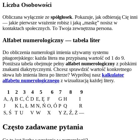
Liczba Osobowości
Obliczana wyłącznie ze
spółgłosek
. Pokazuje, jak odbierają Cię inni
— jakie pierwsze wrażenie robisz i jaką „maskę” nosisz w
kontaktach społecznych. To Twoja zewnętrzna persona.
Alfabet numerologiczny — tabela liter
Do obliczenia numerologii imienia używamy systemu
pitagorejskiego: każda litera ma przypisaną wartość od 1 do 9.
Poniższa tabela obejmuje pełny
alfabet numerologiczny
z polskimi
znakami diakrytycznymi. Chcesz sprawdzić wartość konkretnego
słowa lub imienia litera po literze?
Wypróbuj nasz
kalkulator
alfabetu numerologicznego
z wizualizacją każdej litery.
1
2
3
4
5
6
7
8
9
A, Ą
B
C, Ć
D
E, Ę
F
G
H
I
J
K
L, Ł
M
N, Ń
O, Ó
P
Q
R
S, Ś
T
U
V
W
X
Y
Z, Ź, Ż
—
Często zadawane pytania