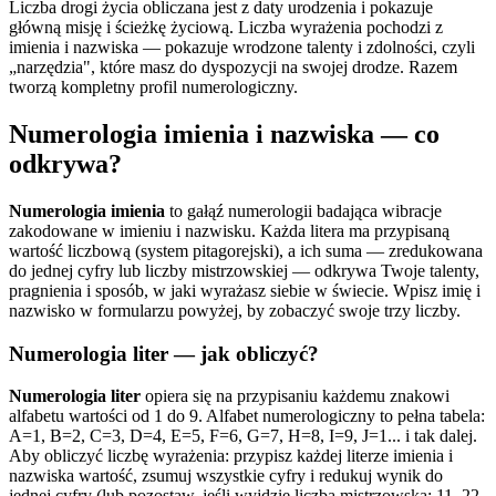
Liczba drogi życia obliczana jest z daty urodzenia i pokazuje
główną misję i ścieżkę życiową. Liczba wyrażenia pochodzi z
imienia i nazwiska — pokazuje wrodzone talenty i zdolności, czyli
„narzędzia", które masz do dyspozycji na swojej drodze. Razem
tworzą kompletny profil numerologiczny.
Numerologia imienia i nazwiska — co
odkrywa?
Numerologia imienia
to gałąź numerologii badająca wibracje
zakodowane w imieniu i nazwisku. Każda litera ma przypisaną
wartość liczbową (system pitagorejski), a ich suma — zredukowana
do jednej cyfry lub liczby mistrzowskiej — odkrywa Twoje talenty,
pragnienia i sposób, w jaki wyrażasz siebie w świecie. Wpisz imię i
nazwisko w formularzu powyżej, by zobaczyć swoje trzy liczby.
Numerologia liter — jak obliczyć?
Numerologia liter
opiera się na przypisaniu każdemu znakowi
alfabetu wartości od 1 do 9. Alfabet numerologiczny to pełna tabela:
A=1, B=2, C=3, D=4, E=5, F=6, G=7, H=8, I=9, J=1... i tak dalej.
Aby obliczyć liczbę wyrażenia: przypisz każdej literze imienia i
nazwiska wartość, zsumuj wszystkie cyfry i redukuj wynik do
jednej cyfry (lub pozostaw, jeśli wyjdzie liczba mistrzowska: 11, 22,