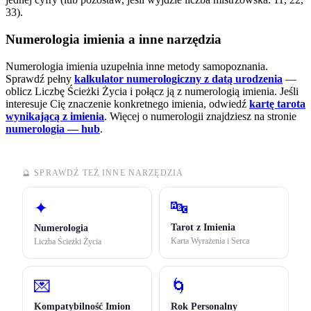
33).
Numerologia imienia a inne narzędzia
Numerologia imienia uzupełnia inne metody samopoznania.
Sprawdź pełny
kalkulator numerologiczny z datą urodzenia
—
oblicz Liczbę Ścieżki Życia i połącz ją z numerologią imienia. Jeśli
interesuje Cię znaczenie konkretnego imienia, odwiedź
kartę tarota
wynikającą z imienia
.
Więcej o numerologii znajdziesz na stronie
numerologia — hub
.
🔮 SPRAWDŹ TEŻ INNE NARZĘDZIA
🔤
✦
Tarot z Imienia
Numerologia
Karta Wyrażenia i Serca
Liczba Ścieżki Życia
💌
🌀
Kompatybilność Imion
Rok Personalny