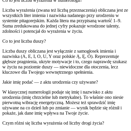
Co to jest liczba wyrażenia w numerologii?
Liczba wyrażenia (zwana też liczbą przeznaczenia) obliczana jest ze
wszystkich liter imienia i nazwiska nadanego przy urodzeniu w
systemie pitagorejskim. Każda litera ma przypisaną wartość 1–9.
Suma zredukowana do jednej cyfry pokazuje wrodzone talenty,
zdolności i potencjał do wyrażenia w życiu.
Co to jest liczba duszy?
Liczba duszy obliczana jest wyłącznie z samogłosek imienia i
nazwiska (A, E, I, O, U, Y oraz polskie Ą, Ę, Ó). Reprezentuje
głębsze pragnienia, ukryte motywacje i to, czego naprawdę szukasz
w życiu na poziomie duszy — niewidoczne dla otoczenia, lecz
kluczowe dla Twojego wewnętrznego spełnienia.
Jakie imię podać — z aktu urodzenia czy używane?
W klasycznej numerologii podaje się imię i nazwisko z aktu
urodzenia (imię chrzcielne lub metrykalne). To właśnie ono niesie
pierwotną wibrację energetyczną. Możesz też sprawdzić imię
używane na co dzień lub po zmianie — wynik będzie się różnił i
pokaże, jak dane imię wpływa na Twoje życie.
Czym różni się liczba wyrażenia od liczby drogi życia?