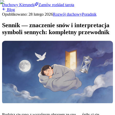
Duchowy Kierunek
Zamów rozkład tarota
Blog
Opublikowano:
28 lutego 2026
Rozwój duchowy
Poradnik
Sennik — znaczenie snów i interpretacja
symboli sennych: kompletny przewodnik
Budzisz się rano z wyraźnym obrazem ze snu — śniły ci się