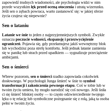
zapowiedź trudnych wiadomości, ale psychologia widzi w nim
przede wszystkim
lęk przed oceną otoczenia
i utratą wizerunku.
Jeśli sen o zębach powraca, warto zastanowić się: w jakiej sferze
życia czujesz się niepewnie?
Sen o lataniu
Latanie we śnie
to jeden z najprzyjemniejszych symboli. Zwykle
oznacza
poczucie wolności, ekspansję i przezwyciężenie
ograniczeń
. Pojawia się, gdy przełamujesz jakiś wewnętrzny blok
lub wychodzisz poza strefę komfortu. Jeśli jednak latanie zamienia
się w panikę lub strach przed upadkiem — sygnalizuje przeciążenie
ambicjami.
Sen o śmierci
Wbrew pozorom,
sen o śmierci
rzadko zapowiada cokolwiek
dosłownego. W psychologii Junga śmierć w śnie to
symbol
transformacji i zakończenia pewnego etapu
. Coś w tobie lub w
twoim życiu umiera, by mogło narodzić się coś nowego. Jeśli śniła
ci się śmierć bliskiej osoby — to często odzwierciedlenie twojego
lęku o tę relację lub symboliczne pożegnanie się z rolą, jaką ta osoba
pełni w twoim życiu.