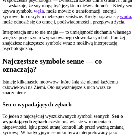
Współczesna psychologia — zwłaszcza szkoła Carla Gustava Junga
— wskazuje, że sny mogą być językiem nieświadomości. Kiedy sen
używa symbolu
węża
, może mówić o transformacji, energii
życiowej lub ukrytym niebezpieczeństwie. Kiedy pojawia się
woda
,
może odnosić się do emocji, podświadomości i przepływu życia.
Interpretacja snu to nie magia — to umiejętność słuchania własnego
wnętrza przy użyciu wypracowanego słownika symboli. Poniżej
znajdziesz najczęstsze symbole wraz z możliwą interpretacją
psychologiczną.
Najczęstsze symbole senne — co
oznaczają?
Istnieje kilkanaście motywów, które śnią się niemal każdemu
człowiekowi na Ziemi. Oto najważniejsze z nich wraz ze
znaczeniem:
Sen o wypadających zębach
To jeden z najczęściej wyszukiwanych symboli sennych.
Sen o
wypadających zębach
często pojawia się w momentach
niepewności, lęku przed utratą kontroli lub przed ważną zmianą
życiową. W tradycyjnym senniku bywa interpretowany jako