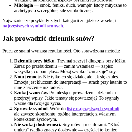
Mitologia
— smok, feniks, duch, wampir. Istoty mityczne to
archetypy o szczególnej sile symbolicznej.
Najważniejsze przykłady z tych kategorii znajdziesz w sekcji
najczęstszych symboli sennych
.
Jak prowadzić dziennik snów?
Praca ze snami wymaga regularności. Oto sprawdzona metoda:
Dziennik przy łóżku.
Trzymaj zeszyt i długopis przy łóżku.
Zaraz po przebudzeniu — zanim wstaniesz — zapisz
wszystko, co pamiętasz. Mózg szybko "zamazuje" sny.
Notuj emocje.
Nie tylko co się działo, ale jak się czułeś.
Emocja jest kluczem do interpretacji — strach przy lataniu to
inne znaczenie niż radość.
Szukaj wzorców.
Po miesiącu prowadzenia dziennika
przejrzyj wpisy. Jakie tematy się powtarzają? To sygnały
ważne dla twojego życia.
Sprawdź symbol.
Wróć do
listy najczęstszych symboli
—
ale zawsze skonfrontuj ogólną interpretację z własnym
kontekstem życiowym.
Nie szukaj dosłowności.
Sny mówią metaforami. "Ktoś
umiera" rzadko znaczy dosłownie — częściej to koniec