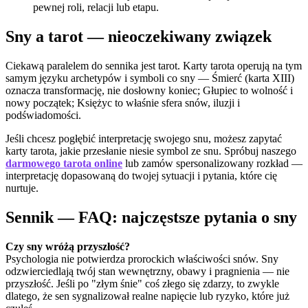
pewnej roli, relacji lub etapu.
Sny a tarot — nieoczekiwany związek
Ciekawą paralelem do sennika jest tarot. Karty tarota operują na tym
samym języku archetypów i symboli co sny — Śmierć (karta XIII)
oznacza transformację, nie dosłowny koniec; Głupiec to wolność i
nowy początek; Księżyc to właśnie sfera snów, iluzji i
podświadomości.
Jeśli chcesz pogłębić interpretację swojego snu, możesz zapytać
karty tarota, jakie przesłanie niesie symbol ze snu. Spróbuj naszego
darmowego tarota online
lub zamów spersonalizowany rozkład —
interpretację dopasowaną do twojej sytuacji i pytania, które cię
nurtuje.
Sennik — FAQ: najczęstsze pytania o sny
Czy sny wróżą przyszłość?
Psychologia nie potwierdza prorockich właściwości snów. Sny
odzwierciedlają twój stan wewnętrzny, obawy i pragnienia — nie
przyszłość. Jeśli po "złym śnie" coś złego się zdarzy, to zwykle
dlatego, że sen sygnalizował realne napięcie lub ryzyko, które już