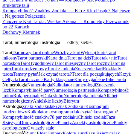
strukturze talii
Kompatybilność Znaków Zodiaku — Kto z Kim Pasuje? Najlepsze
i Najgorsze Połączenia
Znaczenie Kart Tarota: Wielkie Arkana — Kompletny Przewodnik
po 22 Kartach
Duchowy Kierunek
Tarot, numerologia i astrologia — odkryj siebie.
Tarot
Darmowy tarot online
Wróżby z kart
Wylosuj kartę
Tarot
miłosny
Tarot partnerski
Karta dnia
Tarot na dziś
Tarot tak / nie
Tarot
horoskop
Tarot tygodniowy
Tarot miesięczny
Tarot roczny
Tarot na
jutro
Tarot urodzeniowy
Tarot z imienia
Znaczenie kart
Rozkłady
tarota
Tematy pytań
Jak czytać tarota?
Tarot dla początkujących
Krzyż
Celtycki
Tarot uczucia
Karty klasyczne
Karty cygańskie
Talie tarota
Numerologia
Numerologia
Kalkulator numerologii
Znaczenie
liczb
Kompatybilność pary
Numerologia partnerska
Kompatybilność
imion
Rok personalny
Data ślubu
Numerologia imienia
Alfabet
numerologiczny
Anielskie liczby
Biorytm
Astrologia
Znaki zodiaku
Jaki znak zodiaku?
Kosmogram
urodzeniowy
Kalkulator kosmogramu
Jak czytać kosmogram?
Kompatybilność znaków
78 par zodiaku
Chiński zodiak
Faza
Księżyca
Domy astrologiczne
Planety
Aspekty astrologiczne
Punkty
astrologiczne
Gwiazdy stałe
Duchowość
Runy Elder Futhark
Kolory aury
Fazy Księżyca
Jak