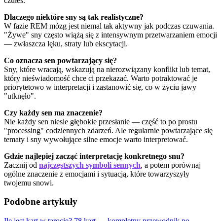
czułeś.
Dlaczego niektóre sny są tak realistyczne?
W fazie REM mózg jest niemal tak aktywny jak podczas czuwania.
"Żywe" sny często wiążą się z intensywnym przetwarzaniem emocji
— zwłaszcza lęku, straty lub ekscytacji.
Co oznacza sen powtarzający się?
Sny, które wracają, wskazują na nierozwiązany konflikt lub temat,
który nieświadomość chce ci przekazać. Warto potraktować je
priorytetowo w interpretacji i zastanowić się, co w życiu jawy
"utknęło".
Czy każdy sen ma znaczenie?
Nie każdy sen niesie głębokie przesłanie — część to po prostu
"processing" codziennych zdarzeń. Ale regularnie powtarzające się
tematy i sny wywołujące silne emocje warto interpretować.
Gdzie najlepiej zacząć interpretację konkretnego snu?
Zacznij od
najczęstszych symboli sennych
, a potem porównaj
ogólne znaczenie z emocjami i sytuacją, które towarzyszyły
twojemu snowi.
Podobne artykuły
Ile jest kart w tarocie? 78 kart — kompletny przewodnik po