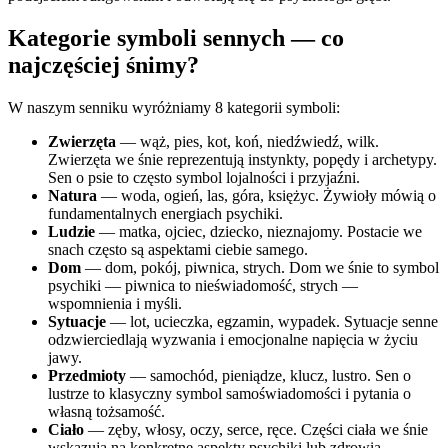
Kategorie symboli sennych — co
najczęściej śnimy?
W naszym senniku wyróżniamy 8 kategorii symboli:
Zwierzęta
— wąż, pies, kot, koń, niedźwiedź, wilk.
Zwierzęta we śnie reprezentują instynkty, popędy i archetypy.
Sen o psie to często symbol lojalności i przyjaźni.
Natura
— woda, ogień, las, góra, księżyc. Żywioły mówią o
fundamentalnych energiach psychiki.
Ludzie
— matka, ojciec, dziecko, nieznajomy. Postacie we
snach często są aspektami ciebie samego.
Dom
— dom, pokój, piwnica, strych. Dom we śnie to symbol
psychiki — piwnica to nieświadomość, strych —
wspomnienia i myśli.
Sytuacje
— lot, ucieczka, egzamin, wypadek. Sytuacje senne
odzwierciedlają wyzwania i emocjonalne napięcia w życiu
jawy.
Przedmioty
— samochód, pieniądze, klucz, lustro. Sen o
lustrze to klasyczny symbol samoświadomości i pytania o
własną tożsamość.
Ciało
— zęby, włosy, oczy, serce, ręce. Części ciała we śnie
wskazują na konkretne aspekty psychiki lub zdrowia.