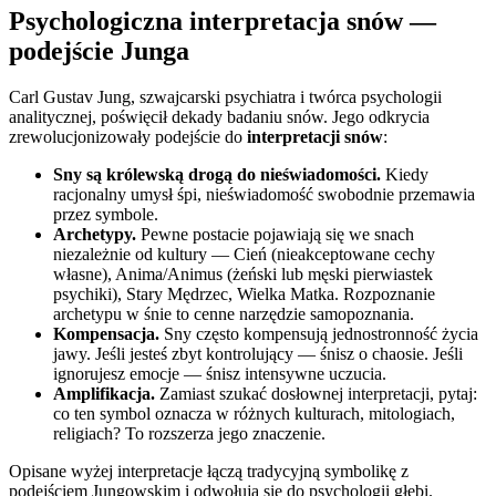
Psychologiczna interpretacja snów —
podejście Junga
Carl Gustav Jung, szwajcarski psychiatra i twórca psychologii
analitycznej, poświęcił dekady badaniu snów. Jego odkrycia
zrewolucjonizowały podejście do
interpretacji snów
:
Sny są królewską drogą do nieświadomości.
Kiedy
racjonalny umysł śpi, nieświadomość swobodnie przemawia
przez symbole.
Archetypy.
Pewne postacie pojawiają się we snach
niezależnie od kultury — Cień (nieakceptowane cechy
własne), Anima/Animus (żeński lub męski pierwiastek
psychiki), Stary Mędrzec, Wielka Matka. Rozpoznanie
archetypu w śnie to cenne narzędzie samopoznania.
Kompensacja.
Sny często kompensują jednostronność życia
jawy. Jeśli jesteś zbyt kontrolujący — śnisz o chaosie. Jeśli
ignorujesz emocje — śnisz intensywne uczucia.
Amplifikacja.
Zamiast szukać dosłownej interpretacji, pytaj:
co ten symbol oznacza w różnych kulturach, mitologiach,
religiach? To rozszerza jego znaczenie.
Opisane wyżej interpretacje łączą tradycyjną symbolikę z
podejściem Jungowskim i odwołują się do psychologii głębi.