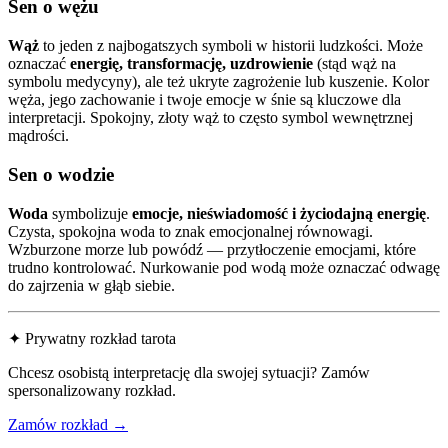
Sen o wężu
Wąż
to jeden z najbogatszych symboli w historii ludzkości. Może
oznaczać
energię, transformację, uzdrowienie
(stąd wąż na
symbolu medycyny), ale też ukryte zagrożenie lub kuszenie. Kolor
węża, jego zachowanie i twoje emocje w śnie są kluczowe dla
interpretacji. Spokojny, złoty wąż to często symbol wewnętrznej
mądrości.
Sen o wodzie
Woda
symbolizuje
emocje, nieświadomość i życiodajną energię
.
Czysta, spokojna woda to znak emocjonalnej równowagi.
Wzburzone morze lub powódź — przytłoczenie emocjami, które
trudno kontrolować. Nurkowanie pod wodą może oznaczać odwagę
do zajrzenia w głąb siebie.
✦ Prywatny rozkład tarota
Chcesz osobistą interpretację dla swojej sytuacji? Zamów
spersonalizowany rozkład.
Zamów rozkład →