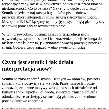
wypadające zęby, latasz w powietrzu albo uciekasz przed kimś w
nieskończoność. Co to oznacza? Czy sny w ogóle coś znaczą?
Sennik
to jeden z najstarszych gatunków piśmiennictwa —
pierwsze zbiory interpretacji snów sięgają starożytnego Egiptu i
Mezopotamii. Dziś łączymy tę tradycję z psychologią głębi, by sny
naprawdę pomagały w rozumieniu siebie.
W tym przewodniku poznasz zasady
interpretacji snów
,
najważniejsze symbole senne i ich znaczenie, podejście Junga do
nieświadomości oraz to, jak zbudować własną praktykę pracy ze
snami. Gotowy, żeby zajrzeć w głąb swojego umysłu?
Czym jest sennik i jak działa
interpretacja snów?
Sennik
to zbiór znaczeń symboli sennych — obrazów, postaci i
sytuacji, które pojawiają się w snach. Przez tysiące lat ludzie
zauważali, że pewne motywy wracają w snach niezależnie od
kultury i epoki: upadek, lot, woda, zwierzęta, zmiana, śmierć i
odrodzenie. Te
archetypy senne
mają głęboko zakorzenione,
ponadkulturowe znaczenia.