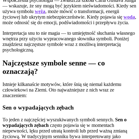
Współczesna psychologia — zwłaszcza szkoła Carla Gustava Junga
— wskazuje, że sny mogą być językiem nieświadomości. Kiedy sen
używa symbolu
węża
, może mówić o transformacji, energii
życiowej lub ukrytym niebezpieczeństwie. Kiedy pojawia się
woda
,
może odnosić się do emocji, podświadomości i przepływu życia.
Interpretacja snu to nie magia — to umiejętność słuchania własnego
wnętrza przy użyciu wypracowanego słownika symboli. Poniżej
znajdziesz najczęstsze symbole wraz z możliwą interpretacją
psychologiczną.
Najczęstsze symbole senne — co
oznaczają?
Istnieje kilkanaście motywów, które śnią się niemal każdemu
człowiekowi na Ziemi. Oto najważniejsze z nich wraz ze
znaczeniem:
Sen o wypadających zębach
To jeden z najczęściej wyszukiwanych symboli sennych.
Sen o
wypadających zębach
często pojawia się w momentach
niepewności, lęku przed utratą kontroli lub przed ważną zmianą
życiową. W tradycyjnym senniku bywa interpretowany jako