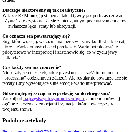
czułeś.
Dlaczego niektóre sny są tak realistyczne?
W fazie REM mózg jest niemal tak aktywny jak podczas czuwania.
"Żywe" sny często wiążą się z intensywnym przetwarzaniem emocji
— zwłaszcza lęku, straty lub ekscytacji.
Co oznacza sen powtarzający się?
Sny, które wracają, wskazują na nierozwiązany konflikt lub temat,
który nieświadomość chce ci przekazać. Warto potraktować je
priorytetowo w interpretacji i zastanowić się, co w życiu jawy
"utknęło".
Czy każdy sen ma znaczenie?
Nie każdy sen niesie głębokie przesłanie — część to po prostu
"processing" codziennych zdarzeń. Ale regularnie powtarzające się
tematy i sny wywołujące silne emocje warto interpretować.
Gdzie najlepiej zacząć interpretację konkretnego snu?
Zacznij od
najczęstszych symboli sennych
, a potem porównaj
ogólne znaczenie z emocjami i sytuacją, które towarzyszyły
twojemu snowi.
Podobne artykuły
Ile jest kart w tarocie? 78 kart — kompletny przewodnik po