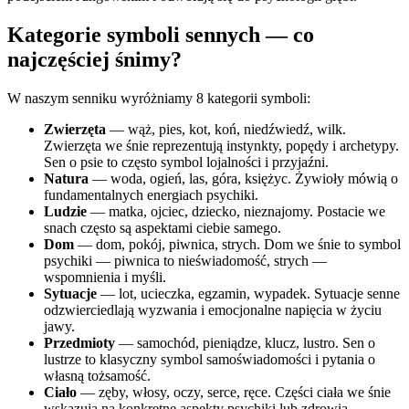
Kategorie symboli sennych — co
najczęściej śnimy?
W naszym senniku wyróżniamy 8 kategorii symboli:
Zwierzęta
— wąż, pies, kot, koń, niedźwiedź, wilk.
Zwierzęta we śnie reprezentują instynkty, popędy i archetypy.
Sen o psie to często symbol lojalności i przyjaźni.
Natura
— woda, ogień, las, góra, księżyc. Żywioły mówią o
fundamentalnych energiach psychiki.
Ludzie
— matka, ojciec, dziecko, nieznajomy. Postacie we
snach często są aspektami ciebie samego.
Dom
— dom, pokój, piwnica, strych. Dom we śnie to symbol
psychiki — piwnica to nieświadomość, strych —
wspomnienia i myśli.
Sytuacje
— lot, ucieczka, egzamin, wypadek. Sytuacje senne
odzwierciedlają wyzwania i emocjonalne napięcia w życiu
jawy.
Przedmioty
— samochód, pieniądze, klucz, lustro. Sen o
lustrze to klasyczny symbol samoświadomości i pytania o
własną tożsamość.
Ciało
— zęby, włosy, oczy, serce, ręce. Części ciała we śnie
wskazują na konkretne aspekty psychiki lub zdrowia.