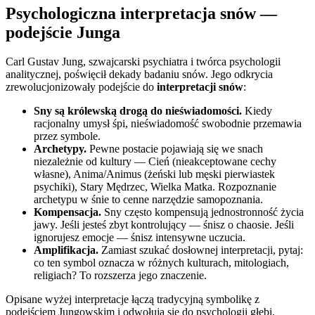
Psychologiczna interpretacja snów —
podejście Junga
Carl Gustav Jung, szwajcarski psychiatra i twórca psychologii
analitycznej, poświęcił dekady badaniu snów. Jego odkrycia
zrewolucjonizowały podejście do
interpretacji snów
:
Sny są królewską drogą do nieświadomości.
Kiedy
racjonalny umysł śpi, nieświadomość swobodnie przemawia
przez symbole.
Archetypy.
Pewne postacie pojawiają się we snach
niezależnie od kultury — Cień (nieakceptowane cechy
własne), Anima/Animus (żeński lub męski pierwiastek
psychiki), Stary Mędrzec, Wielka Matka. Rozpoznanie
archetypu w śnie to cenne narzędzie samopoznania.
Kompensacja.
Sny często kompensują jednostronność życia
jawy. Jeśli jesteś zbyt kontrolujący — śnisz o chaosie. Jeśli
ignorujesz emocje — śnisz intensywne uczucia.
Amplifikacja.
Zamiast szukać dosłownej interpretacji, pytaj:
co ten symbol oznacza w różnych kulturach, mitologiach,
religiach? To rozszerza jego znaczenie.
Opisane wyżej interpretacje łączą tradycyjną symbolikę z
podejściem Jungowskim i odwołują się do psychologii głębi.