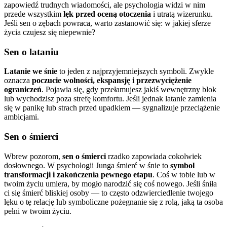
zapowiedź trudnych wiadomości, ale psychologia widzi w nim
przede wszystkim
lęk przed oceną otoczenia
i utratą wizerunku.
Jeśli sen o zębach powraca, warto zastanowić się: w jakiej sferze
życia czujesz się niepewnie?
Sen o lataniu
Latanie we śnie
to jeden z najprzyjemniejszych symboli. Zwykle
oznacza
poczucie wolności, ekspansję i przezwyciężenie
ograniczeń
. Pojawia się, gdy przełamujesz jakiś wewnętrzny blok
lub wychodzisz poza strefę komfortu. Jeśli jednak latanie zamienia
się w panikę lub strach przed upadkiem — sygnalizuje przeciążenie
ambicjami.
Sen o śmierci
Wbrew pozorom,
sen o śmierci
rzadko zapowiada cokolwiek
dosłownego. W psychologii Junga śmierć w śnie to
symbol
transformacji i zakończenia pewnego etapu
. Coś w tobie lub w
twoim życiu umiera, by mogło narodzić się coś nowego. Jeśli śniła
ci się śmierć bliskiej osoby — to często odzwierciedlenie twojego
lęku o tę relację lub symboliczne pożegnanie się z rolą, jaką ta osoba
pełni w twoim życiu.