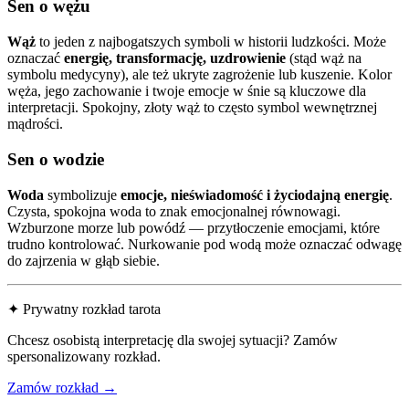
Sen o wężu
Wąż
to jeden z najbogatszych symboli w historii ludzkości. Może
oznaczać
energię, transformację, uzdrowienie
(stąd wąż na
symbolu medycyny), ale też ukryte zagrożenie lub kuszenie. Kolor
węża, jego zachowanie i twoje emocje w śnie są kluczowe dla
interpretacji. Spokojny, złoty wąż to często symbol wewnętrznej
mądrości.
Sen o wodzie
Woda
symbolizuje
emocje, nieświadomość i życiodajną energię
.
Czysta, spokojna woda to znak emocjonalnej równowagi.
Wzburzone morze lub powódź — przytłoczenie emocjami, które
trudno kontrolować. Nurkowanie pod wodą może oznaczać odwagę
do zajrzenia w głąb siebie.
✦ Prywatny rozkład tarota
Chcesz osobistą interpretację dla swojej sytuacji? Zamów
spersonalizowany rozkład.
Zamów rozkład →