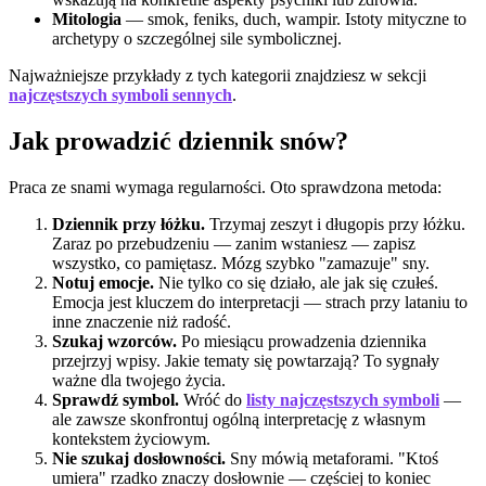
Mitologia
— smok, feniks, duch, wampir. Istoty mityczne to
archetypy o szczególnej sile symbolicznej.
Najważniejsze przykłady z tych kategorii znajdziesz w sekcji
najczęstszych symboli sennych
.
Jak prowadzić dziennik snów?
Praca ze snami wymaga regularności. Oto sprawdzona metoda:
Dziennik przy łóżku.
Trzymaj zeszyt i długopis przy łóżku.
Zaraz po przebudzeniu — zanim wstaniesz — zapisz
wszystko, co pamiętasz. Mózg szybko "zamazuje" sny.
Notuj emocje.
Nie tylko co się działo, ale jak się czułeś.
Emocja jest kluczem do interpretacji — strach przy lataniu to
inne znaczenie niż radość.
Szukaj wzorców.
Po miesiącu prowadzenia dziennika
przejrzyj wpisy. Jakie tematy się powtarzają? To sygnały
ważne dla twojego życia.
Sprawdź symbol.
Wróć do
listy najczęstszych symboli
—
ale zawsze skonfrontuj ogólną interpretację z własnym
kontekstem życiowym.
Nie szukaj dosłowności.
Sny mówią metaforami. "Ktoś
umiera" rzadko znaczy dosłownie — częściej to koniec