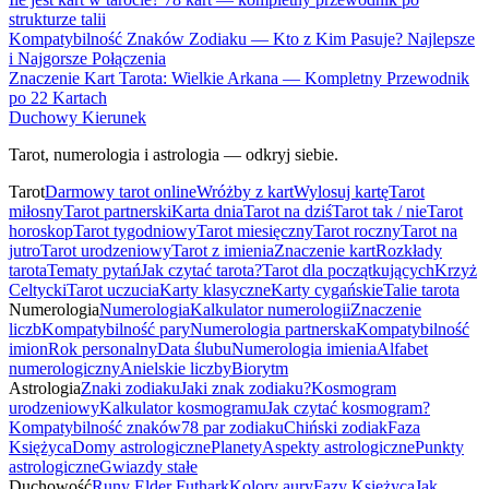
strukturze talii
Kompatybilność Znaków Zodiaku — Kto z Kim Pasuje? Najlepsze
i Najgorsze Połączenia
Znaczenie Kart Tarota: Wielkie Arkana — Kompletny Przewodnik
po 22 Kartach
Duchowy Kierunek
Tarot, numerologia i astrologia — odkryj siebie.
Tarot
Darmowy tarot online
Wróżby z kart
Wylosuj kartę
Tarot
miłosny
Tarot partnerski
Karta dnia
Tarot na dziś
Tarot tak / nie
Tarot
horoskop
Tarot tygodniowy
Tarot miesięczny
Tarot roczny
Tarot na
jutro
Tarot urodzeniowy
Tarot z imienia
Znaczenie kart
Rozkłady
tarota
Tematy pytań
Jak czytać tarota?
Tarot dla początkujących
Krzyż
Celtycki
Tarot uczucia
Karty klasyczne
Karty cygańskie
Talie tarota
Numerologia
Numerologia
Kalkulator numerologii
Znaczenie
liczb
Kompatybilność pary
Numerologia partnerska
Kompatybilność
imion
Rok personalny
Data ślubu
Numerologia imienia
Alfabet
numerologiczny
Anielskie liczby
Biorytm
Astrologia
Znaki zodiaku
Jaki znak zodiaku?
Kosmogram
urodzeniowy
Kalkulator kosmogramu
Jak czytać kosmogram?
Kompatybilność znaków
78 par zodiaku
Chiński zodiak
Faza
Księżyca
Domy astrologiczne
Planety
Aspekty astrologiczne
Punkty
astrologiczne
Gwiazdy stałe
Duchowość
Runy Elder Futhark
Kolory aury
Fazy Księżyca
Jak