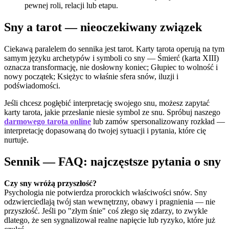
pewnej roli, relacji lub etapu.
Sny a tarot — nieoczekiwany związek
Ciekawą paralelem do sennika jest tarot. Karty tarota operują na tym
samym języku archetypów i symboli co sny — Śmierć (karta XIII)
oznacza transformację, nie dosłowny koniec; Głupiec to wolność i
nowy początek; Księżyc to właśnie sfera snów, iluzji i
podświadomości.
Jeśli chcesz pogłębić interpretację swojego snu, możesz zapytać
karty tarota, jakie przesłanie niesie symbol ze snu. Spróbuj naszego
darmowego tarota online
lub zamów spersonalizowany rozkład —
interpretację dopasowaną do twojej sytuacji i pytania, które cię
nurtuje.
Sennik — FAQ: najczęstsze pytania o sny
Czy sny wróżą przyszłość?
Psychologia nie potwierdza prorockich właściwości snów. Sny
odzwierciedlają twój stan wewnętrzny, obawy i pragnienia — nie
przyszłość. Jeśli po "złym śnie" coś złego się zdarzy, to zwykle
dlatego, że sen sygnalizował realne napięcie lub ryzyko, które już