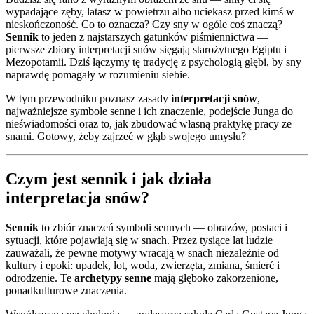
wypadające zęby, latasz w powietrzu albo uciekasz przed kimś w
nieskończoność. Co to oznacza? Czy sny w ogóle coś znaczą?
Sennik
to jeden z najstarszych gatunków piśmiennictwa —
pierwsze zbiory interpretacji snów sięgają starożytnego Egiptu i
Mezopotamii. Dziś łączymy tę tradycję z psychologią głębi, by sny
naprawdę pomagały w rozumieniu siebie.
W tym przewodniku poznasz zasady
interpretacji snów
,
najważniejsze symbole senne i ich znaczenie, podejście Junga do
nieświadomości oraz to, jak zbudować własną praktykę pracy ze
snami. Gotowy, żeby zajrzeć w głąb swojego umysłu?
Czym jest sennik i jak działa
interpretacja snów?
Sennik
to zbiór znaczeń symboli sennych — obrazów, postaci i
sytuacji, które pojawiają się w snach. Przez tysiące lat ludzie
zauważali, że pewne motywy wracają w snach niezależnie od
kultury i epoki: upadek, lot, woda, zwierzęta, zmiana, śmierć i
odrodzenie. Te
archetypy senne
mają głęboko zakorzenione,
ponadkulturowe znaczenia.