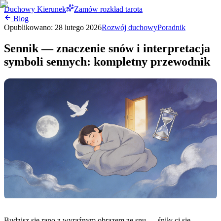
Duchowy Kierunek
Zamów rozkład tarota
Blog
Opublikowano:
28 lutego 2026
Rozwój duchowy
Poradnik
Sennik — znaczenie snów i interpretacja
symboli sennych: kompletny przewodnik
Budzisz się rano z wyraźnym obrazem ze snu — śniły ci się