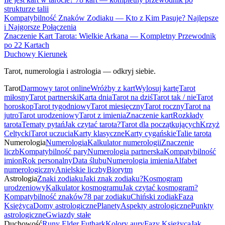
strukturze talii
Kompatybilność Znaków Zodiaku — Kto z Kim Pasuje? Najlepsze
i Najgorsze Połączenia
Znaczenie Kart Tarota: Wielkie Arkana — Kompletny Przewodnik
po 22 Kartach
Duchowy Kierunek
Tarot, numerologia i astrologia — odkryj siebie.
Tarot
Darmowy tarot online
Wróżby z kart
Wylosuj kartę
Tarot
miłosny
Tarot partnerski
Karta dnia
Tarot na dziś
Tarot tak / nie
Tarot
horoskop
Tarot tygodniowy
Tarot miesięczny
Tarot roczny
Tarot na
jutro
Tarot urodzeniowy
Tarot z imienia
Znaczenie kart
Rozkłady
tarota
Tematy pytań
Jak czytać tarota?
Tarot dla początkujących
Krzyż
Celtycki
Tarot uczucia
Karty klasyczne
Karty cygańskie
Talie tarota
Numerologia
Numerologia
Kalkulator numerologii
Znaczenie
liczb
Kompatybilność pary
Numerologia partnerska
Kompatybilność
imion
Rok personalny
Data ślubu
Numerologia imienia
Alfabet
numerologiczny
Anielskie liczby
Biorytm
Astrologia
Znaki zodiaku
Jaki znak zodiaku?
Kosmogram
urodzeniowy
Kalkulator kosmogramu
Jak czytać kosmogram?
Kompatybilność znaków
78 par zodiaku
Chiński zodiak
Faza
Księżyca
Domy astrologiczne
Planety
Aspekty astrologiczne
Punkty
astrologiczne
Gwiazdy stałe
Duchowość
Runy Elder Futhark
Kolory aury
Fazy Księżyca
Jak