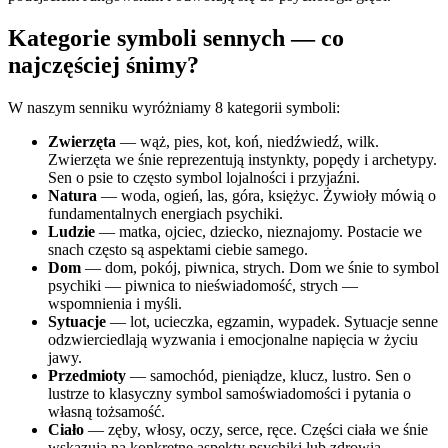
Kategorie symboli sennych — co
najczęściej śnimy?
W naszym senniku wyróżniamy 8 kategorii symboli:
Zwierzęta
— wąż, pies, kot, koń, niedźwiedź, wilk.
Zwierzęta we śnie reprezentują instynkty, popędy i archetypy.
Sen o psie to często symbol lojalności i przyjaźni.
Natura
— woda, ogień, las, góra, księżyc. Żywioły mówią o
fundamentalnych energiach psychiki.
Ludzie
— matka, ojciec, dziecko, nieznajomy. Postacie we
snach często są aspektami ciebie samego.
Dom
— dom, pokój, piwnica, strych. Dom we śnie to symbol
psychiki — piwnica to nieświadomość, strych —
wspomnienia i myśli.
Sytuacje
— lot, ucieczka, egzamin, wypadek. Sytuacje senne
odzwierciedlają wyzwania i emocjonalne napięcia w życiu
jawy.
Przedmioty
— samochód, pieniądze, klucz, lustro. Sen o
lustrze to klasyczny symbol samoświadomości i pytania o
własną tożsamość.
Ciało
— zęby, włosy, oczy, serce, ręce. Części ciała we śnie
wskazują na konkretne aspekty psychiki lub zdrowia.