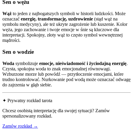
Sen o wężu
Wąż
to jeden z najbogatszych symboli w historii ludzkości. Może
oznaczać
energię, transformację, uzdrowienie
(stąd wąż na
symbolu medycyny), ale też ukryte zagrożenie lub kuszenie. Kolor
węża, jego zachowanie i twoje emocje w śnie są kluczowe dla
interpretacji. Spokojny, złoty wąż to często symbol wewnętrznej
mądrości.
Sen o wodzie
Woda
symbolizuje
emocje, nieświadomość i życiodajną energię
.
Czysta, spokojna woda to znak emocjonalnej równowagi.
Wzburzone morze lub powódź — przytłoczenie emocjami, które
trudno kontrolować. Nurkowanie pod wodą może oznaczać odwagę
do zajrzenia w głąb siebie.
✦ Prywatny rozkład tarota
Chcesz osobistą interpretację dla swojej sytuacji? Zamów
spersonalizowany rozkład.
Zamów rozkład →