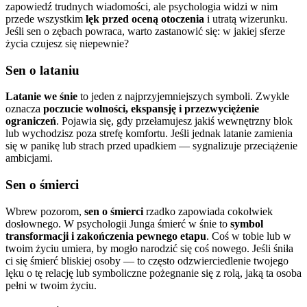
zapowiedź trudnych wiadomości, ale psychologia widzi w nim
przede wszystkim
lęk przed oceną otoczenia
i utratą wizerunku.
Jeśli sen o zębach powraca, warto zastanowić się: w jakiej sferze
życia czujesz się niepewnie?
Sen o lataniu
Latanie we śnie
to jeden z najprzyjemniejszych symboli. Zwykle
oznacza
poczucie wolności, ekspansję i przezwyciężenie
ograniczeń
. Pojawia się, gdy przełamujesz jakiś wewnętrzny blok
lub wychodzisz poza strefę komfortu. Jeśli jednak latanie zamienia
się w panikę lub strach przed upadkiem — sygnalizuje przeciążenie
ambicjami.
Sen o śmierci
Wbrew pozorom,
sen o śmierci
rzadko zapowiada cokolwiek
dosłownego. W psychologii Junga śmierć w śnie to
symbol
transformacji i zakończenia pewnego etapu
. Coś w tobie lub w
twoim życiu umiera, by mogło narodzić się coś nowego. Jeśli śniła
ci się śmierć bliskiej osoby — to często odzwierciedlenie twojego
lęku o tę relację lub symboliczne pożegnanie się z rolą, jaką ta osoba
pełni w twoim życiu.