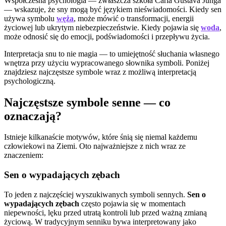
Współczesna psychologia — zwłaszcza szkoła Carla Gustava Junga
— wskazuje, że sny mogą być językiem nieświadomości. Kiedy sen
używa symbolu
węża
, może mówić o transformacji, energii
życiowej lub ukrytym niebezpieczeństwie. Kiedy pojawia się
woda
,
może odnosić się do emocji, podświadomości i przepływu życia.
Interpretacja snu to nie magia — to umiejętność słuchania własnego
wnętrza przy użyciu wypracowanego słownika symboli. Poniżej
znajdziesz najczęstsze symbole wraz z możliwą interpretacją
psychologiczną.
Najczęstsze symbole senne — co
oznaczają?
Istnieje kilkanaście motywów, które śnią się niemal każdemu
człowiekowi na Ziemi. Oto najważniejsze z nich wraz ze
znaczeniem:
Sen o wypadających zębach
To jeden z najczęściej wyszukiwanych symboli sennych.
Sen o
wypadających zębach
często pojawia się w momentach
niepewności, lęku przed utratą kontroli lub przed ważną zmianą
życiową. W tradycyjnym senniku bywa interpretowany jako