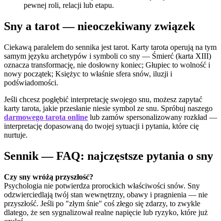
pewnej roli, relacji lub etapu.
Sny a tarot — nieoczekiwany związek
Ciekawą paralelem do sennika jest tarot. Karty tarota operują na tym
samym języku archetypów i symboli co sny — Śmierć (karta XIII)
oznacza transformację, nie dosłowny koniec; Głupiec to wolność i
nowy początek; Księżyc to właśnie sfera snów, iluzji i
podświadomości.
Jeśli chcesz pogłębić interpretację swojego snu, możesz zapytać
karty tarota, jakie przesłanie niesie symbol ze snu. Spróbuj naszego
darmowego tarota online
lub zamów spersonalizowany rozkład —
interpretację dopasowaną do twojej sytuacji i pytania, które cię
nurtuje.
Sennik — FAQ: najczęstsze pytania o sny
Czy sny wróżą przyszłość?
Psychologia nie potwierdza prorockich właściwości snów. Sny
odzwierciedlają twój stan wewnętrzny, obawy i pragnienia — nie
przyszłość. Jeśli po "złym śnie" coś złego się zdarzy, to zwykle
dlatego, że sen sygnalizował realne napięcie lub ryzyko, które już