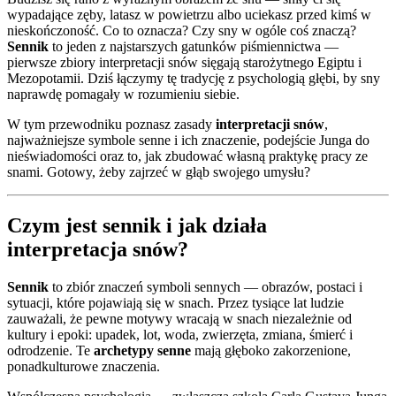
wypadające zęby, latasz w powietrzu albo uciekasz przed kimś w
nieskończoność. Co to oznacza? Czy sny w ogóle coś znaczą?
Sennik
to jeden z najstarszych gatunków piśmiennictwa —
pierwsze zbiory interpretacji snów sięgają starożytnego Egiptu i
Mezopotamii. Dziś łączymy tę tradycję z psychologią głębi, by sny
naprawdę pomagały w rozumieniu siebie.
W tym przewodniku poznasz zasady
interpretacji snów
,
najważniejsze symbole senne i ich znaczenie, podejście Junga do
nieświadomości oraz to, jak zbudować własną praktykę pracy ze
snami. Gotowy, żeby zajrzeć w głąb swojego umysłu?
Czym jest sennik i jak działa
interpretacja snów?
Sennik
to zbiór znaczeń symboli sennych — obrazów, postaci i
sytuacji, które pojawiają się w snach. Przez tysiące lat ludzie
zauważali, że pewne motywy wracają w snach niezależnie od
kultury i epoki: upadek, lot, woda, zwierzęta, zmiana, śmierć i
odrodzenie. Te
archetypy senne
mają głęboko zakorzenione,
ponadkulturowe znaczenia.