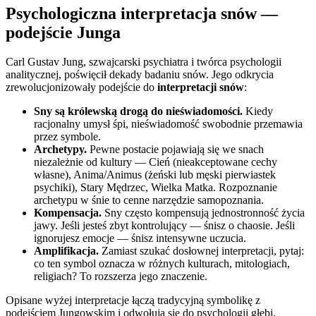
Psychologiczna interpretacja snów —
podejście Junga
Carl Gustav Jung, szwajcarski psychiatra i twórca psychologii
analitycznej, poświęcił dekady badaniu snów. Jego odkrycia
zrewolucjonizowały podejście do
interpretacji snów
:
Sny są królewską drogą do nieświadomości.
Kiedy
racjonalny umysł śpi, nieświadomość swobodnie przemawia
przez symbole.
Archetypy.
Pewne postacie pojawiają się we snach
niezależnie od kultury — Cień (nieakceptowane cechy
własne), Anima/Animus (żeński lub męski pierwiastek
psychiki), Stary Mędrzec, Wielka Matka. Rozpoznanie
archetypu w śnie to cenne narzędzie samopoznania.
Kompensacja.
Sny często kompensują jednostronność życia
jawy. Jeśli jesteś zbyt kontrolujący — śnisz o chaosie. Jeśli
ignorujesz emocje — śnisz intensywne uczucia.
Amplifikacja.
Zamiast szukać dosłownej interpretacji, pytaj:
co ten symbol oznacza w różnych kulturach, mitologiach,
religiach? To rozszerza jego znaczenie.
Opisane wyżej interpretacje łączą tradycyjną symbolikę z
podejściem Jungowskim i odwołują się do psychologii głębi.