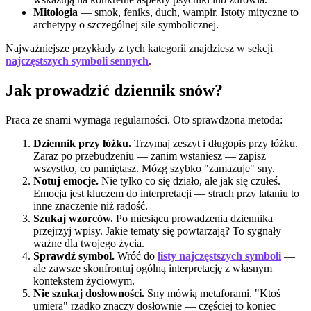
Mitologia
— smok, feniks, duch, wampir. Istoty mityczne to
archetypy o szczególnej sile symbolicznej.
Najważniejsze przykłady z tych kategorii znajdziesz w sekcji
najczęstszych symboli sennych
.
Jak prowadzić dziennik snów?
Praca ze snami wymaga regularności. Oto sprawdzona metoda:
Dziennik przy łóżku.
Trzymaj zeszyt i długopis przy łóżku.
Zaraz po przebudzeniu — zanim wstaniesz — zapisz
wszystko, co pamiętasz. Mózg szybko "zamazuje" sny.
Notuj emocje.
Nie tylko co się działo, ale jak się czułeś.
Emocja jest kluczem do interpretacji — strach przy lataniu to
inne znaczenie niż radość.
Szukaj wzorców.
Po miesiącu prowadzenia dziennika
przejrzyj wpisy. Jakie tematy się powtarzają? To sygnały
ważne dla twojego życia.
Sprawdź symbol.
Wróć do
listy najczęstszych symboli
—
ale zawsze skonfrontuj ogólną interpretację z własnym
kontekstem życiowym.
Nie szukaj dosłowności.
Sny mówią metaforami. "Ktoś
umiera" rzadko znaczy dosłownie — częściej to koniec