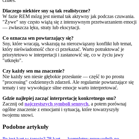
czułeś.
Dlaczego niektóre sny są tak realistyczne?
W fazie REM mózg jest niemal tak aktywny jak podczas czuwania.
"Żywe" sny często wiążą się z intensywnym przetwarzaniem emocji
— zwłaszcza lęku, straty lub ekscytacji.
Co oznacza sen powtarzający się?
Sny, które wracają, wskazują na nierozwiązany konflikt lub temat,
który nieświadomość chce ci przekazać. Warto potraktować je
priorytetowo w interpretacji i zastanowić się, co w życiu jawy
"utknęło".
Czy każdy sen ma znaczenie?
Nie każdy sen niesie głębokie przesłanie — część to po prostu
"processing" codziennych zdarzeń. Ale regularnie powtarzające się
tematy i sny wywołujące silne emocje warto interpretować.
Gdzie najlepiej zacząć interpretację konkretnego snu?
Zacznij od
najczęstszych symboli sennych
, a potem porównaj
ogólne znaczenie z emocjami i sytuacją, które towarzyszyły
twojemu snowi.
Podobne artykuły
Ile jest kart w tarocie? 78 kart — kompletny przewodnik po