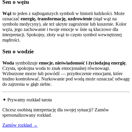
Sen o wężu
Wąż
to jeden z najbogatszych symboli w historii ludzkości. Może
oznaczać
energię, transformację, uzdrowienie
(stąd wąż na
symbolu medycyny), ale też ukryte zagrożenie lub kuszenie. Kolor
węża, jego zachowanie i twoje emocje w śnie są kluczowe dla
interpretacji. Spokojny, złoty wąż to często symbol wewnętrznej
mądrości.
Sen o wodzie
Woda
symbolizuje
emocje, nieświadomość i życiodajną energię
.
Czysta, spokojna woda to znak emocjonalnej równowagi.
Wzburzone morze lub powódź — przytłoczenie emocjami, które
trudno kontrolować. Nurkowanie pod wodą może oznaczać odwagę
do zajrzenia w głąb siebie.
✦ Prywatny rozkład tarota
Chcesz osobistą interpretację dla swojej sytuacji? Zamów
spersonalizowany rozkład.
Zamów rozkład →