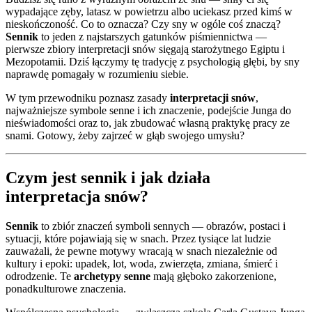
wypadające zęby, latasz w powietrzu albo uciekasz przed kimś w
nieskończoność. Co to oznacza? Czy sny w ogóle coś znaczą?
Sennik
to jeden z najstarszych gatunków piśmiennictwa —
pierwsze zbiory interpretacji snów sięgają starożytnego Egiptu i
Mezopotamii. Dziś łączymy tę tradycję z psychologią głębi, by sny
naprawdę pomagały w rozumieniu siebie.
W tym przewodniku poznasz zasady
interpretacji snów
,
najważniejsze symbole senne i ich znaczenie, podejście Junga do
nieświadomości oraz to, jak zbudować własną praktykę pracy ze
snami. Gotowy, żeby zajrzeć w głąb swojego umysłu?
Czym jest sennik i jak działa
interpretacja snów?
Sennik
to zbiór znaczeń symboli sennych — obrazów, postaci i
sytuacji, które pojawiają się w snach. Przez tysiące lat ludzie
zauważali, że pewne motywy wracają w snach niezależnie od
kultury i epoki: upadek, lot, woda, zwierzęta, zmiana, śmierć i
odrodzenie. Te
archetypy senne
mają głęboko zakorzenione,
ponadkulturowe znaczenia.