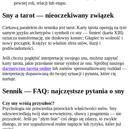
pewnej roli, relacji lub etapu.
Sny a tarot — nieoczekiwany związek
Ciekawą paralelem do sennika jest tarot. Karty tarota operują na tym
samym języku archetypów i symboli co sny — Śmierć (karta XIII)
oznacza transformację, nie dosłowny koniec; Głupiec to wolność i
nowy początek; Księżyc to właśnie sfera snów, iluzji i
podświadomości.
Jeśli chcesz pogłębić interpretację swojego snu, możesz zapytać
karty tarota, jakie przesłanie niesie symbol ze snu. Spróbuj naszego
darmowego tarota online
lub zamów spersonalizowany rozkład —
interpretację dopasowaną do twojej sytuacji i pytania, które cię
nurtuje.
Sennik — FAQ: najczęstsze pytania o sny
Czy sny wróżą przyszłość?
Psychologia nie potwierdza prorockich właściwości snów. Sny
odzwierciedlają twój stan wewnętrzny, obawy i pragnienia — nie
przyszłość. Jeśli po "złym śnie" coś złego się zdarzy, to zwykle
dlatego, że sen sygnalizował realne napięcie lub ryzyko, które już