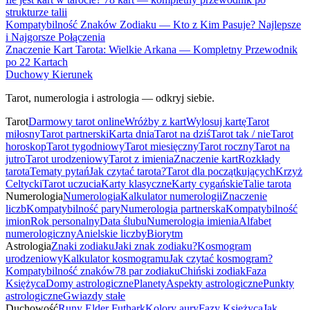
strukturze talii
Kompatybilność Znaków Zodiaku — Kto z Kim Pasuje? Najlepsze
i Najgorsze Połączenia
Znaczenie Kart Tarota: Wielkie Arkana — Kompletny Przewodnik
po 22 Kartach
Duchowy Kierunek
Tarot, numerologia i astrologia — odkryj siebie.
Tarot
Darmowy tarot online
Wróżby z kart
Wylosuj kartę
Tarot
miłosny
Tarot partnerski
Karta dnia
Tarot na dziś
Tarot tak / nie
Tarot
horoskop
Tarot tygodniowy
Tarot miesięczny
Tarot roczny
Tarot na
jutro
Tarot urodzeniowy
Tarot z imienia
Znaczenie kart
Rozkłady
tarota
Tematy pytań
Jak czytać tarota?
Tarot dla początkujących
Krzyż
Celtycki
Tarot uczucia
Karty klasyczne
Karty cygańskie
Talie tarota
Numerologia
Numerologia
Kalkulator numerologii
Znaczenie
liczb
Kompatybilność pary
Numerologia partnerska
Kompatybilność
imion
Rok personalny
Data ślubu
Numerologia imienia
Alfabet
numerologiczny
Anielskie liczby
Biorytm
Astrologia
Znaki zodiaku
Jaki znak zodiaku?
Kosmogram
urodzeniowy
Kalkulator kosmogramu
Jak czytać kosmogram?
Kompatybilność znaków
78 par zodiaku
Chiński zodiak
Faza
Księżyca
Domy astrologiczne
Planety
Aspekty astrologiczne
Punkty
astrologiczne
Gwiazdy stałe
Duchowość
Runy Elder Futhark
Kolory aury
Fazy Księżyca
Jak