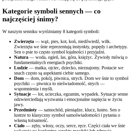
Kategorie symboli sennych — co
najczęściej śnimy?
W naszym senniku wyróżniamy 8 kategorii symboli:
Zwierzęta
— wąż, pies, kot, koń, niedźwiedź, wilk.
Zwierzęta we śnie reprezentują instynkty, popędy i archetypy.
Sen o psie to często symbol lojalności i przyjaźni.
Natura
— woda, ogień, las, góra, księżyc. Żywioły mówią o
fundamentalnych energiach psychiki.
Ludzie
— matka, ojciec, dziecko, nieznajomy. Postacie we
snach często są aspektami ciebie samego.
Dom
— dom, pokój, piwnica, strych. Dom we śnie to symbol
psychiki — piwnica to nieświadomość, strych —
wspomnienia i myśli.
Sytuacje
— lot, ucieczka, egzamin, wypadek. Sytuacje senne
odzwierciedlają wyzwania i emocjonalne napięcia w życiu
jawy.
Przedmioty
— samochód, pieniądze, klucz, lustro. Sen o
lustrze to klasyczny symbol samoświadomości i pytania o
własną tożsamość.
Ciało
— zęby, włosy, oczy, serce, ręce. Części ciała we śnie
wskazują na konkretne aspekty psychiki lub zdrowia.