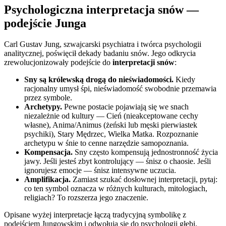
Psychologiczna interpretacja snów —
podejście Junga
Carl Gustav Jung, szwajcarski psychiatra i twórca psychologii
analitycznej, poświęcił dekady badaniu snów. Jego odkrycia
zrewolucjonizowały podejście do
interpretacji snów
:
Sny są królewską drogą do nieświadomości.
Kiedy
racjonalny umysł śpi, nieświadomość swobodnie przemawia
przez symbole.
Archetypy.
Pewne postacie pojawiają się we snach
niezależnie od kultury — Cień (nieakceptowane cechy
własne), Anima/Animus (żeński lub męski pierwiastek
psychiki), Stary Mędrzec, Wielka Matka. Rozpoznanie
archetypu w śnie to cenne narzędzie samopoznania.
Kompensacja.
Sny często kompensują jednostronność życia
jawy. Jeśli jesteś zbyt kontrolujący — śnisz o chaosie. Jeśli
ignorujesz emocje — śnisz intensywne uczucia.
Amplifikacja.
Zamiast szukać dosłownej interpretacji, pytaj:
co ten symbol oznacza w różnych kulturach, mitologiach,
religiach? To rozszerza jego znaczenie.
Opisane wyżej interpretacje łączą tradycyjną symbolikę z
podejściem Jungowskim i odwołują się do psychologii głębi.