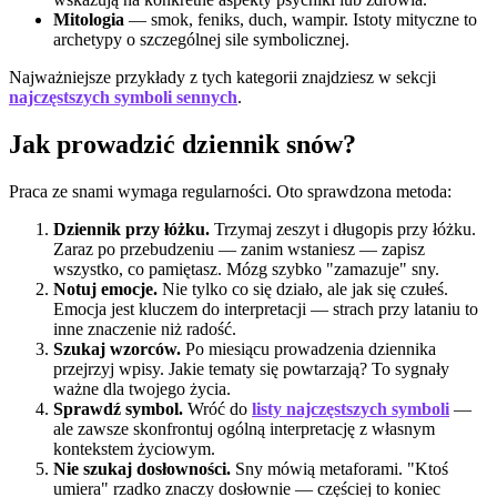
Mitologia
— smok, feniks, duch, wampir. Istoty mityczne to
archetypy o szczególnej sile symbolicznej.
Najważniejsze przykłady z tych kategorii znajdziesz w sekcji
najczęstszych symboli sennych
.
Jak prowadzić dziennik snów?
Praca ze snami wymaga regularności. Oto sprawdzona metoda:
Dziennik przy łóżku.
Trzymaj zeszyt i długopis przy łóżku.
Zaraz po przebudzeniu — zanim wstaniesz — zapisz
wszystko, co pamiętasz. Mózg szybko "zamazuje" sny.
Notuj emocje.
Nie tylko co się działo, ale jak się czułeś.
Emocja jest kluczem do interpretacji — strach przy lataniu to
inne znaczenie niż radość.
Szukaj wzorców.
Po miesiącu prowadzenia dziennika
przejrzyj wpisy. Jakie tematy się powtarzają? To sygnały
ważne dla twojego życia.
Sprawdź symbol.
Wróć do
listy najczęstszych symboli
—
ale zawsze skonfrontuj ogólną interpretację z własnym
kontekstem życiowym.
Nie szukaj dosłowności.
Sny mówią metaforami. "Ktoś
umiera" rzadko znaczy dosłownie — częściej to koniec