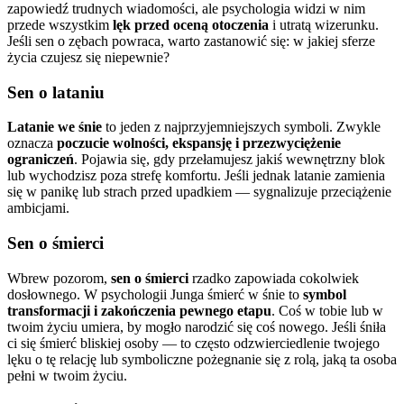
zapowiedź trudnych wiadomości, ale psychologia widzi w nim
przede wszystkim
lęk przed oceną otoczenia
i utratą wizerunku.
Jeśli sen o zębach powraca, warto zastanowić się: w jakiej sferze
życia czujesz się niepewnie?
Sen o lataniu
Latanie we śnie
to jeden z najprzyjemniejszych symboli. Zwykle
oznacza
poczucie wolności, ekspansję i przezwyciężenie
ograniczeń
. Pojawia się, gdy przełamujesz jakiś wewnętrzny blok
lub wychodzisz poza strefę komfortu. Jeśli jednak latanie zamienia
się w panikę lub strach przed upadkiem — sygnalizuje przeciążenie
ambicjami.
Sen o śmierci
Wbrew pozorom,
sen o śmierci
rzadko zapowiada cokolwiek
dosłownego. W psychologii Junga śmierć w śnie to
symbol
transformacji i zakończenia pewnego etapu
. Coś w tobie lub w
twoim życiu umiera, by mogło narodzić się coś nowego. Jeśli śniła
ci się śmierć bliskiej osoby — to często odzwierciedlenie twojego
lęku o tę relację lub symboliczne pożegnanie się z rolą, jaką ta osoba
pełni w twoim życiu.