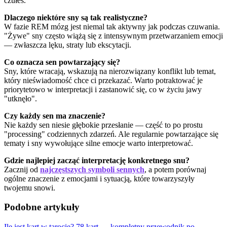
czułeś.
Dlaczego niektóre sny są tak realistyczne?
W fazie REM mózg jest niemal tak aktywny jak podczas czuwania.
"Żywe" sny często wiążą się z intensywnym przetwarzaniem emocji
— zwłaszcza lęku, straty lub ekscytacji.
Co oznacza sen powtarzający się?
Sny, które wracają, wskazują na nierozwiązany konflikt lub temat,
który nieświadomość chce ci przekazać. Warto potraktować je
priorytetowo w interpretacji i zastanowić się, co w życiu jawy
"utknęło".
Czy każdy sen ma znaczenie?
Nie każdy sen niesie głębokie przesłanie — część to po prostu
"processing" codziennych zdarzeń. Ale regularnie powtarzające się
tematy i sny wywołujące silne emocje warto interpretować.
Gdzie najlepiej zacząć interpretację konkretnego snu?
Zacznij od
najczęstszych symboli sennych
, a potem porównaj
ogólne znaczenie z emocjami i sytuacją, które towarzyszyły
twojemu snowi.
Podobne artykuły
Ile jest kart w tarocie? 78 kart — kompletny przewodnik po