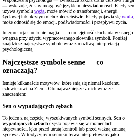
Współczesna psychologia — zwłaszcza szkoła Carla Gustava Junga
— wskazuje, że sny mogą być językiem nieświadomości. Kiedy sen
używa symbolu
węża
, może mówić o transformacji, energii
życiowej lub ukrytym niebezpieczeństwie. Kiedy pojawia się
woda
,
może odnosić się do emocji, podświadomości i przepływu życia.
Interpretacja snu to nie magia — to umiejętność słuchania własnego
wnętrza przy użyciu wypracowanego słownika symboli. Poniżej
znajdziesz najczęstsze symbole wraz z możliwą interpretacją
psychologiczną.
Najczęstsze symbole senne — co
oznaczają?
Istnieje kilkanaście motywów, które śnią się niemal każdemu
człowiekowi na Ziemi. Oto najważniejsze z nich wraz ze
znaczeniem:
Sen o wypadających zębach
To jeden z najczęściej wyszukiwanych symboli sennych.
Sen o
wypadających zębach
często pojawia się w momentach
niepewności, lęku przed utratą kontroli lub przed ważną zmianą
życiową. W tradycyjnym senniku bywa interpretowany jako