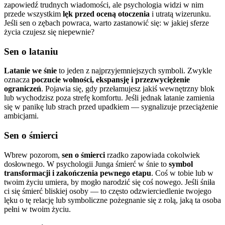
zapowiedź trudnych wiadomości, ale psychologia widzi w nim
przede wszystkim
lęk przed oceną otoczenia
i utratą wizerunku.
Jeśli sen o zębach powraca, warto zastanowić się: w jakiej sferze
życia czujesz się niepewnie?
Sen o lataniu
Latanie we śnie
to jeden z najprzyjemniejszych symboli. Zwykle
oznacza
poczucie wolności, ekspansję i przezwyciężenie
ograniczeń
. Pojawia się, gdy przełamujesz jakiś wewnętrzny blok
lub wychodzisz poza strefę komfortu. Jeśli jednak latanie zamienia
się w panikę lub strach przed upadkiem — sygnalizuje przeciążenie
ambicjami.
Sen o śmierci
Wbrew pozorom,
sen o śmierci
rzadko zapowiada cokolwiek
dosłownego. W psychologii Junga śmierć w śnie to
symbol
transformacji i zakończenia pewnego etapu
. Coś w tobie lub w
twoim życiu umiera, by mogło narodzić się coś nowego. Jeśli śniła
ci się śmierć bliskiej osoby — to często odzwierciedlenie twojego
lęku o tę relację lub symboliczne pożegnanie się z rolą, jaką ta osoba
pełni w twoim życiu.