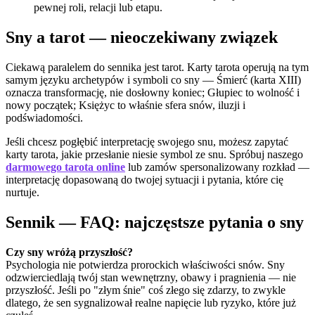
pewnej roli, relacji lub etapu.
Sny a tarot — nieoczekiwany związek
Ciekawą paralelem do sennika jest tarot. Karty tarota operują na tym
samym języku archetypów i symboli co sny — Śmierć (karta XIII)
oznacza transformację, nie dosłowny koniec; Głupiec to wolność i
nowy początek; Księżyc to właśnie sfera snów, iluzji i
podświadomości.
Jeśli chcesz pogłębić interpretację swojego snu, możesz zapytać
karty tarota, jakie przesłanie niesie symbol ze snu. Spróbuj naszego
darmowego tarota online
lub zamów spersonalizowany rozkład —
interpretację dopasowaną do twojej sytuacji i pytania, które cię
nurtuje.
Sennik — FAQ: najczęstsze pytania o sny
Czy sny wróżą przyszłość?
Psychologia nie potwierdza prorockich właściwości snów. Sny
odzwierciedlają twój stan wewnętrzny, obawy i pragnienia — nie
przyszłość. Jeśli po "złym śnie" coś złego się zdarzy, to zwykle
dlatego, że sen sygnalizował realne napięcie lub ryzyko, które już