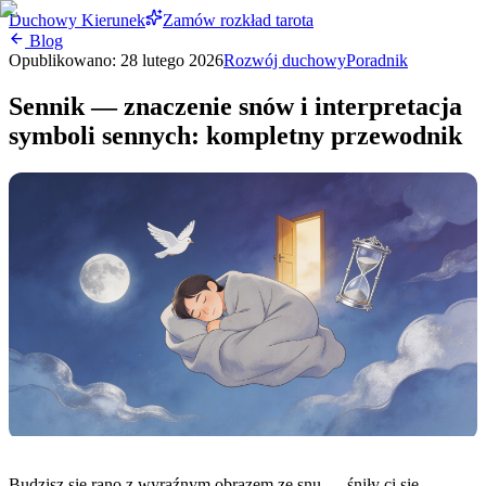
Duchowy Kierunek
Zamów rozkład tarota
Blog
Opublikowano:
28 lutego 2026
Rozwój duchowy
Poradnik
Sennik — znaczenie snów i interpretacja
symboli sennych: kompletny przewodnik
Budzisz się rano z wyraźnym obrazem ze snu — śniły ci się