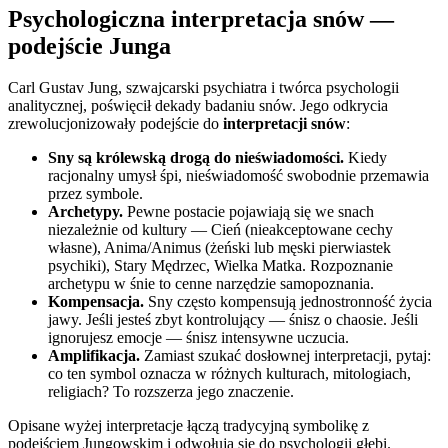
Psychologiczna interpretacja snów —
podejście Junga
Carl Gustav Jung, szwajcarski psychiatra i twórca psychologii
analitycznej, poświęcił dekady badaniu snów. Jego odkrycia
zrewolucjonizowały podejście do
interpretacji snów
:
Sny są królewską drogą do nieświadomości.
Kiedy
racjonalny umysł śpi, nieświadomość swobodnie przemawia
przez symbole.
Archetypy.
Pewne postacie pojawiają się we snach
niezależnie od kultury — Cień (nieakceptowane cechy
własne), Anima/Animus (żeński lub męski pierwiastek
psychiki), Stary Mędrzec, Wielka Matka. Rozpoznanie
archetypu w śnie to cenne narzędzie samopoznania.
Kompensacja.
Sny często kompensują jednostronność życia
jawy. Jeśli jesteś zbyt kontrolujący — śnisz o chaosie. Jeśli
ignorujesz emocje — śnisz intensywne uczucia.
Amplifikacja.
Zamiast szukać dosłownej interpretacji, pytaj:
co ten symbol oznacza w różnych kulturach, mitologiach,
religiach? To rozszerza jego znaczenie.
Opisane wyżej interpretacje łączą tradycyjną symbolikę z
podejściem Jungowskim i odwołują się do psychologii głębi.