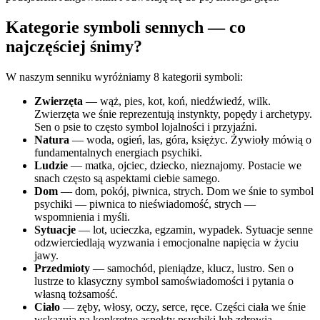
Kategorie symboli sennych — co
najczęściej śnimy?
W naszym senniku wyróżniamy 8 kategorii symboli:
Zwierzęta
— wąż, pies, kot, koń, niedźwiedź, wilk.
Zwierzęta we śnie reprezentują instynkty, popędy i archetypy.
Sen o psie to często symbol lojalności i przyjaźni.
Natura
— woda, ogień, las, góra, księżyc. Żywioły mówią o
fundamentalnych energiach psychiki.
Ludzie
— matka, ojciec, dziecko, nieznajomy. Postacie we
snach często są aspektami ciebie samego.
Dom
— dom, pokój, piwnica, strych. Dom we śnie to symbol
psychiki — piwnica to nieświadomość, strych —
wspomnienia i myśli.
Sytuacje
— lot, ucieczka, egzamin, wypadek. Sytuacje senne
odzwierciedlają wyzwania i emocjonalne napięcia w życiu
jawy.
Przedmioty
— samochód, pieniądze, klucz, lustro. Sen o
lustrze to klasyczny symbol samoświadomości i pytania o
własną tożsamość.
Ciało
— zęby, włosy, oczy, serce, ręce. Części ciała we śnie
wskazują na konkretne aspekty psychiki lub zdrowia.