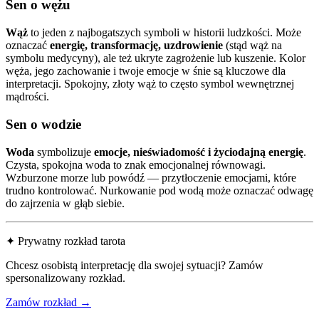
Sen o wężu
Wąż
to jeden z najbogatszych symboli w historii ludzkości. Może
oznaczać
energię, transformację, uzdrowienie
(stąd wąż na
symbolu medycyny), ale też ukryte zagrożenie lub kuszenie. Kolor
węża, jego zachowanie i twoje emocje w śnie są kluczowe dla
interpretacji. Spokojny, złoty wąż to często symbol wewnętrznej
mądrości.
Sen o wodzie
Woda
symbolizuje
emocje, nieświadomość i życiodajną energię
.
Czysta, spokojna woda to znak emocjonalnej równowagi.
Wzburzone morze lub powódź — przytłoczenie emocjami, które
trudno kontrolować. Nurkowanie pod wodą może oznaczać odwagę
do zajrzenia w głąb siebie.
✦ Prywatny rozkład tarota
Chcesz osobistą interpretację dla swojej sytuacji? Zamów
spersonalizowany rozkład.
Zamów rozkład →