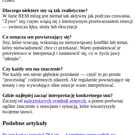
czułeś.
Dlaczego niektóre sny są tak realistyczne?
W fazie REM mózg jest niemal tak aktywny jak podczas czuwania.
"Żywe" sny często wiążą się z intensywnym przetwarzaniem emocji
— zwłaszcza lęku, straty lub ekscytacji.
Co oznacza sen powtarzający się?
Sny, które wracają, wskazują na nierozwiązany konflikt lub temat,
który nieświadomość chce ci przekazać. Warto potraktować je
priorytetowo w interpretacji i zastanowić się, co w życiu jawy
"utknęło".
Czy każdy sen ma znaczenie?
Nie każdy sen niesie głębokie przesłanie — część to po prostu
"processing" codziennych zdarzeń. Ale regularnie powtarzające się
tematy i sny wywołujące silne emocje warto interpretować.
Gdzie najlepiej zacząć interpretację konkretnego snu?
Zacznij od
najczęstszych symboli sennych
, a potem porównaj
ogólne znaczenie z emocjami i sytuacją, które towarzyszyły
twojemu snowi.
Podobne artykuły
Ile jest kart w tarocie? 78 kart — kompletny przewodnik po