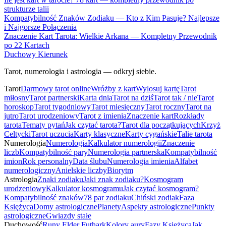
strukturze talii
Kompatybilność Znaków Zodiaku — Kto z Kim Pasuje? Najlepsze
i Najgorsze Połączenia
Znaczenie Kart Tarota: Wielkie Arkana — Kompletny Przewodnik
po 22 Kartach
Duchowy Kierunek
Tarot, numerologia i astrologia — odkryj siebie.
Tarot
Darmowy tarot online
Wróżby z kart
Wylosuj kartę
Tarot
miłosny
Tarot partnerski
Karta dnia
Tarot na dziś
Tarot tak / nie
Tarot
horoskop
Tarot tygodniowy
Tarot miesięczny
Tarot roczny
Tarot na
jutro
Tarot urodzeniowy
Tarot z imienia
Znaczenie kart
Rozkłady
tarota
Tematy pytań
Jak czytać tarota?
Tarot dla początkujących
Krzyż
Celtycki
Tarot uczucia
Karty klasyczne
Karty cygańskie
Talie tarota
Numerologia
Numerologia
Kalkulator numerologii
Znaczenie
liczb
Kompatybilność pary
Numerologia partnerska
Kompatybilność
imion
Rok personalny
Data ślubu
Numerologia imienia
Alfabet
numerologiczny
Anielskie liczby
Biorytm
Astrologia
Znaki zodiaku
Jaki znak zodiaku?
Kosmogram
urodzeniowy
Kalkulator kosmogramu
Jak czytać kosmogram?
Kompatybilność znaków
78 par zodiaku
Chiński zodiak
Faza
Księżyca
Domy astrologiczne
Planety
Aspekty astrologiczne
Punkty
astrologiczne
Gwiazdy stałe
Duchowość
Runy Elder Futhark
Kolory aury
Fazy Księżyca
Jak