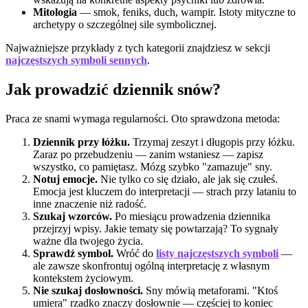
Mitologia
— smok, feniks, duch, wampir. Istoty mityczne to
archetypy o szczególnej sile symbolicznej.
Najważniejsze przykłady z tych kategorii znajdziesz w sekcji
najczęstszych symboli sennych
.
Jak prowadzić dziennik snów?
Praca ze snami wymaga regularności. Oto sprawdzona metoda:
Dziennik przy łóżku.
Trzymaj zeszyt i długopis przy łóżku.
Zaraz po przebudzeniu — zanim wstaniesz — zapisz
wszystko, co pamiętasz. Mózg szybko "zamazuje" sny.
Notuj emocje.
Nie tylko co się działo, ale jak się czułeś.
Emocja jest kluczem do interpretacji — strach przy lataniu to
inne znaczenie niż radość.
Szukaj wzorców.
Po miesiącu prowadzenia dziennika
przejrzyj wpisy. Jakie tematy się powtarzają? To sygnały
ważne dla twojego życia.
Sprawdź symbol.
Wróć do
listy najczęstszych symboli
—
ale zawsze skonfrontuj ogólną interpretację z własnym
kontekstem życiowym.
Nie szukaj dosłowności.
Sny mówią metaforami. "Ktoś
umiera" rzadko znaczy dosłownie — częściej to koniec