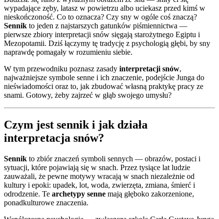
wypadające zęby, latasz w powietrzu albo uciekasz przed kimś w
nieskończoność. Co to oznacza? Czy sny w ogóle coś znaczą?
Sennik
to jeden z najstarszych gatunków piśmiennictwa —
pierwsze zbiory interpretacji snów sięgają starożytnego Egiptu i
Mezopotamii. Dziś łączymy tę tradycję z psychologią głębi, by sny
naprawdę pomagały w rozumieniu siebie.
W tym przewodniku poznasz zasady
interpretacji snów
,
najważniejsze symbole senne i ich znaczenie, podejście Junga do
nieświadomości oraz to, jak zbudować własną praktykę pracy ze
snami. Gotowy, żeby zajrzeć w głąb swojego umysłu?
Czym jest sennik i jak działa
interpretacja snów?
Sennik
to zbiór znaczeń symboli sennych — obrazów, postaci i
sytuacji, które pojawiają się w snach. Przez tysiące lat ludzie
zauważali, że pewne motywy wracają w snach niezależnie od
kultury i epoki: upadek, lot, woda, zwierzęta, zmiana, śmierć i
odrodzenie. Te
archetypy senne
mają głęboko zakorzenione,
ponadkulturowe znaczenia.