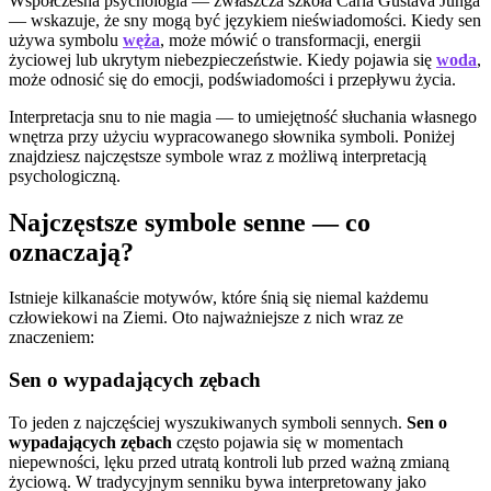
Współczesna psychologia — zwłaszcza szkoła Carla Gustava Junga
— wskazuje, że sny mogą być językiem nieświadomości. Kiedy sen
używa symbolu
węża
, może mówić o transformacji, energii
życiowej lub ukrytym niebezpieczeństwie. Kiedy pojawia się
woda
,
może odnosić się do emocji, podświadomości i przepływu życia.
Interpretacja snu to nie magia — to umiejętność słuchania własnego
wnętrza przy użyciu wypracowanego słownika symboli. Poniżej
znajdziesz najczęstsze symbole wraz z możliwą interpretacją
psychologiczną.
Najczęstsze symbole senne — co
oznaczają?
Istnieje kilkanaście motywów, które śnią się niemal każdemu
człowiekowi na Ziemi. Oto najważniejsze z nich wraz ze
znaczeniem:
Sen o wypadających zębach
To jeden z najczęściej wyszukiwanych symboli sennych.
Sen o
wypadających zębach
często pojawia się w momentach
niepewności, lęku przed utratą kontroli lub przed ważną zmianą
życiową. W tradycyjnym senniku bywa interpretowany jako