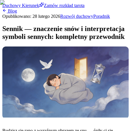
Duchowy Kierunek
Zamów rozkład tarota
Blog
Opublikowano:
28 lutego 2026
Rozwój duchowy
Poradnik
Sennik — znaczenie snów i interpretacja
symboli sennych: kompletny przewodnik
Budzisz się rano z wyraźnym obrazem ze snu — śniły ci się