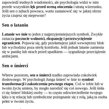
zapowiedź trudnych wiadomości, ale psychologia widzi w nim
przede wszystkim
lęk przed oceną otoczenia
i utratą wizerunku.
Jeśli sen o zębach powraca, warto zastanowić się: w jakiej sferze
życia czujesz się niepewnie?
Sen o lataniu
Latanie we śnie
to jeden z najprzyjemniejszych symboli. Zwykle
oznacza
poczucie wolności, ekspansję i przezwyciężenie
ograniczeń
. Pojawia się, gdy przełamujesz jakiś wewnętrzny blok
lub wychodzisz poza strefę komfortu. Jeśli jednak latanie zamienia
się w panikę lub strach przed upadkiem — sygnalizuje przeciążenie
ambicjami.
Sen o śmierci
Wbrew pozorom,
sen o śmierci
rzadko zapowiada cokolwiek
dosłownego. W psychologii Junga śmierć w śnie to
symbol
transformacji i zakończenia pewnego etapu
. Coś w tobie lub w
twoim życiu umiera, by mogło narodzić się coś nowego. Jeśli śniła
ci się śmierć bliskiej osoby — to często odzwierciedlenie twojego
lęku o tę relację lub symboliczne pożegnanie się z rolą, jaką ta osoba
pełni w twoim życiu.