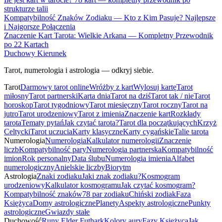
strukturze talii
Kompatybilność Znaków Zodiaku — Kto z Kim Pasuje? Najlepsze
i Najgorsze Połączenia
Znaczenie Kart Tarota: Wielkie Arkana — Kompletny Przewodnik
po 22 Kartach
Duchowy Kierunek
Tarot, numerologia i astrologia — odkryj siebie.
Tarot
Darmowy tarot online
Wróżby z kart
Wylosuj kartę
Tarot
miłosny
Tarot partnerski
Karta dnia
Tarot na dziś
Tarot tak / nie
Tarot
horoskop
Tarot tygodniowy
Tarot miesięczny
Tarot roczny
Tarot na
jutro
Tarot urodzeniowy
Tarot z imienia
Znaczenie kart
Rozkłady
tarota
Tematy pytań
Jak czytać tarota?
Tarot dla początkujących
Krzyż
Celtycki
Tarot uczucia
Karty klasyczne
Karty cygańskie
Talie tarota
Numerologia
Numerologia
Kalkulator numerologii
Znaczenie
liczb
Kompatybilność pary
Numerologia partnerska
Kompatybilność
imion
Rok personalny
Data ślubu
Numerologia imienia
Alfabet
numerologiczny
Anielskie liczby
Biorytm
Astrologia
Znaki zodiaku
Jaki znak zodiaku?
Kosmogram
urodzeniowy
Kalkulator kosmogramu
Jak czytać kosmogram?
Kompatybilność znaków
78 par zodiaku
Chiński zodiak
Faza
Księżyca
Domy astrologiczne
Planety
Aspekty astrologiczne
Punkty
astrologiczne
Gwiazdy stałe
Duchowość
Runy Elder Futhark
Kolory aury
Fazy Księżyca
Jak