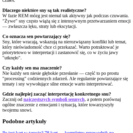
czułeś.
Dlaczego niektóre sny są tak realistyczne?
W fazie REM mózg jest niemal tak aktywny jak podczas czuwania.
"Żywe" sny często wiążą się z intensywnym przetwarzaniem emocji
— zwłaszcza lęku, straty lub ekscytacji.
Co oznacza sen powtarzający się?
Sny, które wracają, wskazują na nierozwiązany konflikt lub temat,
który nieświadomość chce ci przekazać. Warto potraktować je
priorytetowo w interpretacji i zastanowić się, co w życiu jawy
"utknęło".
Czy każdy sen ma znaczenie?
Nie każdy sen niesie głębokie przesłanie — część to po prostu
"processing" codziennych zdarzeń. Ale regularnie powtarzające się
tematy i sny wywołujące silne emocje warto interpretować.
Gdzie najlepiej zacząć interpretację konkretnego snu?
Zacznij od
najczęstszych symboli sennych
, a potem porównaj
ogólne znaczenie z emocjami i sytuacją, które towarzyszyły
twojemu snowi.
Podobne artykuły
Ile jest kart w tarocie? 78 kart — kompletny przewodnik po