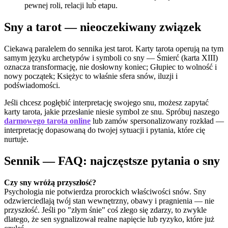
pewnej roli, relacji lub etapu.
Sny a tarot — nieoczekiwany związek
Ciekawą paralelem do sennika jest tarot. Karty tarota operują na tym
samym języku archetypów i symboli co sny — Śmierć (karta XIII)
oznacza transformację, nie dosłowny koniec; Głupiec to wolność i
nowy początek; Księżyc to właśnie sfera snów, iluzji i
podświadomości.
Jeśli chcesz pogłębić interpretację swojego snu, możesz zapytać
karty tarota, jakie przesłanie niesie symbol ze snu. Spróbuj naszego
darmowego tarota online
lub zamów spersonalizowany rozkład —
interpretację dopasowaną do twojej sytuacji i pytania, które cię
nurtuje.
Sennik — FAQ: najczęstsze pytania o sny
Czy sny wróżą przyszłość?
Psychologia nie potwierdza prorockich właściwości snów. Sny
odzwierciedlają twój stan wewnętrzny, obawy i pragnienia — nie
przyszłość. Jeśli po "złym śnie" coś złego się zdarzy, to zwykle
dlatego, że sen sygnalizował realne napięcie lub ryzyko, które już