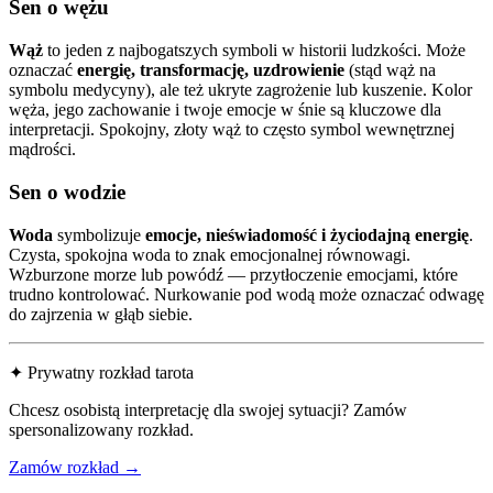
Sen o wężu
Wąż
to jeden z najbogatszych symboli w historii ludzkości. Może
oznaczać
energię, transformację, uzdrowienie
(stąd wąż na
symbolu medycyny), ale też ukryte zagrożenie lub kuszenie. Kolor
węża, jego zachowanie i twoje emocje w śnie są kluczowe dla
interpretacji. Spokojny, złoty wąż to często symbol wewnętrznej
mądrości.
Sen o wodzie
Woda
symbolizuje
emocje, nieświadomość i życiodajną energię
.
Czysta, spokojna woda to znak emocjonalnej równowagi.
Wzburzone morze lub powódź — przytłoczenie emocjami, które
trudno kontrolować. Nurkowanie pod wodą może oznaczać odwagę
do zajrzenia w głąb siebie.
✦ Prywatny rozkład tarota
Chcesz osobistą interpretację dla swojej sytuacji? Zamów
spersonalizowany rozkład.
Zamów rozkład →