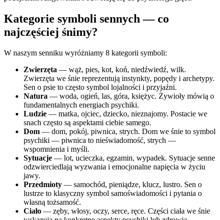
Kategorie symboli sennych — co
najczęściej śnimy?
W naszym senniku wyróżniamy 8 kategorii symboli:
Zwierzęta
— wąż, pies, kot, koń, niedźwiedź, wilk.
Zwierzęta we śnie reprezentują instynkty, popędy i archetypy.
Sen o psie to często symbol lojalności i przyjaźni.
Natura
— woda, ogień, las, góra, księżyc. Żywioły mówią o
fundamentalnych energiach psychiki.
Ludzie
— matka, ojciec, dziecko, nieznajomy. Postacie we
snach często są aspektami ciebie samego.
Dom
— dom, pokój, piwnica, strych. Dom we śnie to symbol
psychiki — piwnica to nieświadomość, strych —
wspomnienia i myśli.
Sytuacje
— lot, ucieczka, egzamin, wypadek. Sytuacje senne
odzwierciedlają wyzwania i emocjonalne napięcia w życiu
jawy.
Przedmioty
— samochód, pieniądze, klucz, lustro. Sen o
lustrze to klasyczny symbol samoświadomości i pytania o
własną tożsamość.
Ciało
— zęby, włosy, oczy, serce, ręce. Części ciała we śnie
wskazują na konkretne aspekty psychiki lub zdrowia.