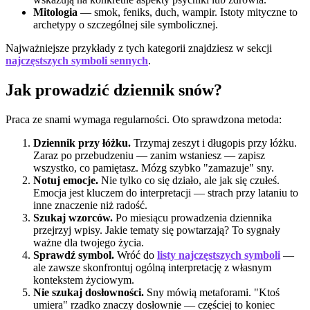
Mitologia
— smok, feniks, duch, wampir. Istoty mityczne to
archetypy o szczególnej sile symbolicznej.
Najważniejsze przykłady z tych kategorii znajdziesz w sekcji
najczęstszych symboli sennych
.
Jak prowadzić dziennik snów?
Praca ze snami wymaga regularności. Oto sprawdzona metoda:
Dziennik przy łóżku.
Trzymaj zeszyt i długopis przy łóżku.
Zaraz po przebudzeniu — zanim wstaniesz — zapisz
wszystko, co pamiętasz. Mózg szybko "zamazuje" sny.
Notuj emocje.
Nie tylko co się działo, ale jak się czułeś.
Emocja jest kluczem do interpretacji — strach przy lataniu to
inne znaczenie niż radość.
Szukaj wzorców.
Po miesiącu prowadzenia dziennika
przejrzyj wpisy. Jakie tematy się powtarzają? To sygnały
ważne dla twojego życia.
Sprawdź symbol.
Wróć do
listy najczęstszych symboli
—
ale zawsze skonfrontuj ogólną interpretację z własnym
kontekstem życiowym.
Nie szukaj dosłowności.
Sny mówią metaforami. "Ktoś
umiera" rzadko znaczy dosłownie — częściej to koniec