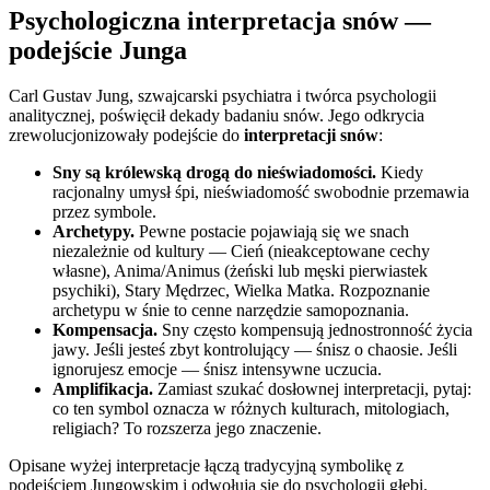
Psychologiczna interpretacja snów —
podejście Junga
Carl Gustav Jung, szwajcarski psychiatra i twórca psychologii
analitycznej, poświęcił dekady badaniu snów. Jego odkrycia
zrewolucjonizowały podejście do
interpretacji snów
:
Sny są królewską drogą do nieświadomości.
Kiedy
racjonalny umysł śpi, nieświadomość swobodnie przemawia
przez symbole.
Archetypy.
Pewne postacie pojawiają się we snach
niezależnie od kultury — Cień (nieakceptowane cechy
własne), Anima/Animus (żeński lub męski pierwiastek
psychiki), Stary Mędrzec, Wielka Matka. Rozpoznanie
archetypu w śnie to cenne narzędzie samopoznania.
Kompensacja.
Sny często kompensują jednostronność życia
jawy. Jeśli jesteś zbyt kontrolujący — śnisz o chaosie. Jeśli
ignorujesz emocje — śnisz intensywne uczucia.
Amplifikacja.
Zamiast szukać dosłownej interpretacji, pytaj:
co ten symbol oznacza w różnych kulturach, mitologiach,
religiach? To rozszerza jego znaczenie.
Opisane wyżej interpretacje łączą tradycyjną symbolikę z
podejściem Jungowskim i odwołują się do psychologii głębi.