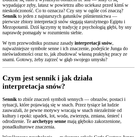
wypadające zęby, latasz w powietrzu albo uciekasz przed kimś w
nieskończoność. Co to oznacza? Czy sny w ogóle coś znaczą?
Sennik
to jeden z najstarszych gatunków piśmiennictwa —
pierwsze zbiory interpretacji snów sięgają starożytnego Egiptu i
Mezopotamii. Dziś łączymy tę tradycję z psychologią głębi, by sny
naprawdę pomagały w rozumieniu siebie.
W tym przewodniku poznasz zasady
interpretacji snów
,
najważniejsze symbole senne i ich znaczenie, podejście Junga do
nieświadomości oraz to, jak zbudować własną praktykę pracy ze
snami. Gotowy, żeby zajrzeć w głąb swojego umysłu?
Czym jest sennik i jak działa
interpretacja snów?
Sennik
to zbiór znaczeń symboli sennych — obrazów, postaci i
sytuacji, które pojawiają się w snach. Przez tysiące lat ludzie
zauważali, że pewne motywy wracają w snach niezależnie od
kultury i epoki: upadek, lot, woda, zwierzęta, zmiana, śmierć i
odrodzenie. Te
archetypy senne
mają głęboko zakorzenione,
ponadkulturowe znaczenia.