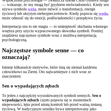
Współczesna psychologia — zwłaszcza szkoła Carla Gustava Junga
— wskazuje, że sny mogą być językiem nieświadomości. Kiedy sen
używa symbolu
węża
, może mówić o transformacji, energii
życiowej lub ukrytym niebezpieczeństwie. Kiedy pojawia się
woda
,
może odnosić się do emocji, podświadomości i przepływu życia.
Interpretacja snu to nie magia — to umiejętność słuchania własnego
wnętrza przy użyciu wypracowanego słownika symboli. Poniżej
znajdziesz najczęstsze symbole wraz z możliwą interpretacją
psychologiczną.
Najczęstsze symbole senne — co
oznaczają?
Istnieje kilkanaście motywów, które śnią się niemal każdemu
człowiekowi na Ziemi. Oto najważniejsze z nich wraz ze
znaczeniem:
Sen o wypadających zębach
To jeden z najczęściej wyszukiwanych symboli sennych.
Sen o
wypadających zębach
często pojawia się w momentach
niepewności, lęku przed utratą kontroli lub przed ważną zmianą
życiową. W tradycyjnym senniku bywa interpretowany jako