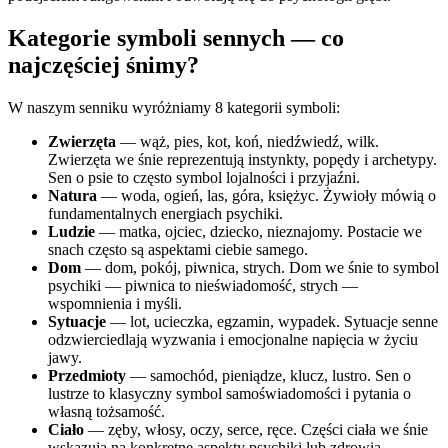
Kategorie symboli sennych — co
najczęściej śnimy?
W naszym senniku wyróżniamy 8 kategorii symboli:
Zwierzęta
— wąż, pies, kot, koń, niedźwiedź, wilk.
Zwierzęta we śnie reprezentują instynkty, popędy i archetypy.
Sen o psie to często symbol lojalności i przyjaźni.
Natura
— woda, ogień, las, góra, księżyc. Żywioły mówią o
fundamentalnych energiach psychiki.
Ludzie
— matka, ojciec, dziecko, nieznajomy. Postacie we
snach często są aspektami ciebie samego.
Dom
— dom, pokój, piwnica, strych. Dom we śnie to symbol
psychiki — piwnica to nieświadomość, strych —
wspomnienia i myśli.
Sytuacje
— lot, ucieczka, egzamin, wypadek. Sytuacje senne
odzwierciedlają wyzwania i emocjonalne napięcia w życiu
jawy.
Przedmioty
— samochód, pieniądze, klucz, lustro. Sen o
lustrze to klasyczny symbol samoświadomości i pytania o
własną tożsamość.
Ciało
— zęby, włosy, oczy, serce, ręce. Części ciała we śnie
wskazują na konkretne aspekty psychiki lub zdrowia.