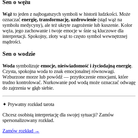
Sen o wężu
Wąż
to jeden z najbogatszych symboli w historii ludzkości. Może
oznaczać
energię, transformację, uzdrowienie
(stąd wąż na
symbolu medycyny), ale też ukryte zagrożenie lub kuszenie. Kolor
węża, jego zachowanie i twoje emocje w śnie są kluczowe dla
interpretacji. Spokojny, złoty wąż to często symbol wewnętrznej
mądrości.
Sen o wodzie
Woda
symbolizuje
emocje, nieświadomość i życiodajną energię
.
Czysta, spokojna woda to znak emocjonalnej równowagi.
Wzburzone morze lub powódź — przytłoczenie emocjami, które
trudno kontrolować. Nurkowanie pod wodą może oznaczać odwagę
do zajrzenia w głąb siebie.
✦ Prywatny rozkład tarota
Chcesz osobistą interpretację dla swojej sytuacji? Zamów
spersonalizowany rozkład.
Zamów rozkład →