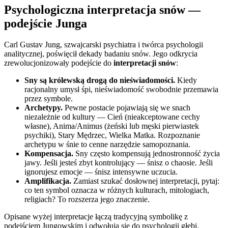
Psychologiczna interpretacja snów —
podejście Junga
Carl Gustav Jung, szwajcarski psychiatra i twórca psychologii
analitycznej, poświęcił dekady badaniu snów. Jego odkrycia
zrewolucjonizowały podejście do
interpretacji snów
:
Sny są królewską drogą do nieświadomości.
Kiedy
racjonalny umysł śpi, nieświadomość swobodnie przemawia
przez symbole.
Archetypy.
Pewne postacie pojawiają się we snach
niezależnie od kultury — Cień (nieakceptowane cechy
własne), Anima/Animus (żeński lub męski pierwiastek
psychiki), Stary Mędrzec, Wielka Matka. Rozpoznanie
archetypu w śnie to cenne narzędzie samopoznania.
Kompensacja.
Sny często kompensują jednostronność życia
jawy. Jeśli jesteś zbyt kontrolujący — śnisz o chaosie. Jeśli
ignorujesz emocje — śnisz intensywne uczucia.
Amplifikacja.
Zamiast szukać dosłownej interpretacji, pytaj:
co ten symbol oznacza w różnych kulturach, mitologiach,
religiach? To rozszerza jego znaczenie.
Opisane wyżej interpretacje łączą tradycyjną symbolikę z
podejściem Jungowskim i odwołują się do psychologii głębi.