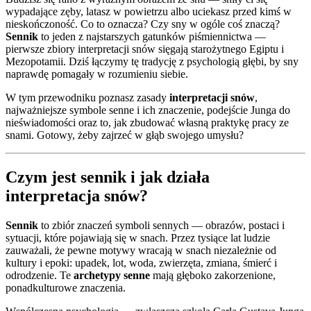
wypadające zęby, latasz w powietrzu albo uciekasz przed kimś w
nieskończoność. Co to oznacza? Czy sny w ogóle coś znaczą?
Sennik
to jeden z najstarszych gatunków piśmiennictwa —
pierwsze zbiory interpretacji snów sięgają starożytnego Egiptu i
Mezopotamii. Dziś łączymy tę tradycję z psychologią głębi, by sny
naprawdę pomagały w rozumieniu siebie.
W tym przewodniku poznasz zasady
interpretacji snów
,
najważniejsze symbole senne i ich znaczenie, podejście Junga do
nieświadomości oraz to, jak zbudować własną praktykę pracy ze
snami. Gotowy, żeby zajrzeć w głąb swojego umysłu?
Czym jest sennik i jak działa
interpretacja snów?
Sennik
to zbiór znaczeń symboli sennych — obrazów, postaci i
sytuacji, które pojawiają się w snach. Przez tysiące lat ludzie
zauważali, że pewne motywy wracają w snach niezależnie od
kultury i epoki: upadek, lot, woda, zwierzęta, zmiana, śmierć i
odrodzenie. Te
archetypy senne
mają głęboko zakorzenione,
ponadkulturowe znaczenia.