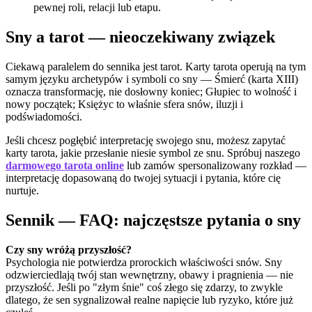
pewnej roli, relacji lub etapu.
Sny a tarot — nieoczekiwany związek
Ciekawą paralelem do sennika jest tarot. Karty tarota operują na tym
samym języku archetypów i symboli co sny — Śmierć (karta XIII)
oznacza transformację, nie dosłowny koniec; Głupiec to wolność i
nowy początek; Księżyc to właśnie sfera snów, iluzji i
podświadomości.
Jeśli chcesz pogłębić interpretację swojego snu, możesz zapytać
karty tarota, jakie przesłanie niesie symbol ze snu. Spróbuj naszego
darmowego tarota online
lub zamów spersonalizowany rozkład —
interpretację dopasowaną do twojej sytuacji i pytania, które cię
nurtuje.
Sennik — FAQ: najczęstsze pytania o sny
Czy sny wróżą przyszłość?
Psychologia nie potwierdza prorockich właściwości snów. Sny
odzwierciedlają twój stan wewnętrzny, obawy i pragnienia — nie
przyszłość. Jeśli po "złym śnie" coś złego się zdarzy, to zwykle
dlatego, że sen sygnalizował realne napięcie lub ryzyko, które już