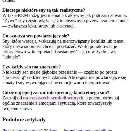
czułeś.
Dlaczego niektóre sny są tak realistyczne?
W fazie REM mózg jest niemal tak aktywny jak podczas czuwania.
"Żywe" sny często wiążą się z intensywnym przetwarzaniem emocji
— zwłaszcza lęku, straty lub ekscytacji.
Co oznacza sen powtarzający się?
Sny, które wracają, wskazują na nierozwiązany konflikt lub temat,
który nieświadomość chce ci przekazać. Warto potraktować je
priorytetowo w interpretacji i zastanowić się, co w życiu jawy
"utknęło".
Czy każdy sen ma znaczenie?
Nie każdy sen niesie głębokie przesłanie — część to po prostu
"processing" codziennych zdarzeń. Ale regularnie powtarzające się
tematy i sny wywołujące silne emocje warto interpretować.
Gdzie najlepiej zacząć interpretację konkretnego snu?
Zacznij od
najczęstszych symboli sennych
, a potem porównaj
ogólne znaczenie z emocjami i sytuacją, które towarzyszyły
twojemu snowi.
Podobne artykuły
Ile jest kart w tarocie? 78 kart — kompletny przewodnik po