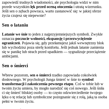
zapowiedź trudnych wiadomości, ale psychologia widzi w nim
przede wszystkim
lęk przed oceną otoczenia
i utratą wizerunku.
Jeśli sen o zębach powraca, warto zastanowić się: w jakiej sferze
życia czujesz się niepewnie?
Sen o lataniu
Latanie we śnie
to jeden z najprzyjemniejszych symboli. Zwykle
oznacza
poczucie wolności, ekspansję i przezwyciężenie
ograniczeń
. Pojawia się, gdy przełamujesz jakiś wewnętrzny blok
lub wychodzisz poza strefę komfortu. Jeśli jednak latanie zamienia
się w panikę lub strach przed upadkiem — sygnalizuje przeciążenie
ambicjami.
Sen o śmierci
Wbrew pozorom,
sen o śmierci
rzadko zapowiada cokolwiek
dosłownego. W psychologii Junga śmierć w śnie to
symbol
transformacji i zakończenia pewnego etapu
. Coś w tobie lub w
twoim życiu umiera, by mogło narodzić się coś nowego. Jeśli śniła
ci się śmierć bliskiej osoby — to często odzwierciedlenie twojego
lęku o tę relację lub symboliczne pożegnanie się z rolą, jaką ta osoba
pełni w twoim życiu.