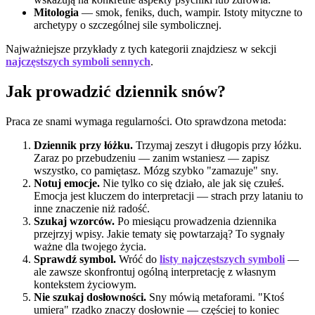
Mitologia
— smok, feniks, duch, wampir. Istoty mityczne to
archetypy o szczególnej sile symbolicznej.
Najważniejsze przykłady z tych kategorii znajdziesz w sekcji
najczęstszych symboli sennych
.
Jak prowadzić dziennik snów?
Praca ze snami wymaga regularności. Oto sprawdzona metoda:
Dziennik przy łóżku.
Trzymaj zeszyt i długopis przy łóżku.
Zaraz po przebudzeniu — zanim wstaniesz — zapisz
wszystko, co pamiętasz. Mózg szybko "zamazuje" sny.
Notuj emocje.
Nie tylko co się działo, ale jak się czułeś.
Emocja jest kluczem do interpretacji — strach przy lataniu to
inne znaczenie niż radość.
Szukaj wzorców.
Po miesiącu prowadzenia dziennika
przejrzyj wpisy. Jakie tematy się powtarzają? To sygnały
ważne dla twojego życia.
Sprawdź symbol.
Wróć do
listy najczęstszych symboli
—
ale zawsze skonfrontuj ogólną interpretację z własnym
kontekstem życiowym.
Nie szukaj dosłowności.
Sny mówią metaforami. "Ktoś
umiera" rzadko znaczy dosłownie — częściej to koniec