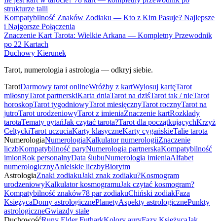
strukturze talii
Kompatybilność Znaków Zodiaku — Kto z Kim Pasuje? Najlepsze
i Najgorsze Połączenia
Znaczenie Kart Tarota: Wielkie Arkana — Kompletny Przewodnik
po 22 Kartach
Duchowy Kierunek
Tarot, numerologia i astrologia — odkryj siebie.
Tarot
Darmowy tarot online
Wróżby z kart
Wylosuj kartę
Tarot
miłosny
Tarot partnerski
Karta dnia
Tarot na dziś
Tarot tak / nie
Tarot
horoskop
Tarot tygodniowy
Tarot miesięczny
Tarot roczny
Tarot na
jutro
Tarot urodzeniowy
Tarot z imienia
Znaczenie kart
Rozkłady
tarota
Tematy pytań
Jak czytać tarota?
Tarot dla początkujących
Krzyż
Celtycki
Tarot uczucia
Karty klasyczne
Karty cygańskie
Talie tarota
Numerologia
Numerologia
Kalkulator numerologii
Znaczenie
liczb
Kompatybilność pary
Numerologia partnerska
Kompatybilność
imion
Rok personalny
Data ślubu
Numerologia imienia
Alfabet
numerologiczny
Anielskie liczby
Biorytm
Astrologia
Znaki zodiaku
Jaki znak zodiaku?
Kosmogram
urodzeniowy
Kalkulator kosmogramu
Jak czytać kosmogram?
Kompatybilność znaków
78 par zodiaku
Chiński zodiak
Faza
Księżyca
Domy astrologiczne
Planety
Aspekty astrologiczne
Punkty
astrologiczne
Gwiazdy stałe
Duchowość
Runy Elder Futhark
Kolory aury
Fazy Księżyca
Jak