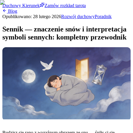
Duchowy Kierunek
Zamów rozkład tarota
Blog
Opublikowano:
28 lutego 2026
Rozwój duchowy
Poradnik
Sennik — znaczenie snów i interpretacja
symboli sennych: kompletny przewodnik
Budzisz się rano z wyraźnym obrazem ze snu — śniły ci się