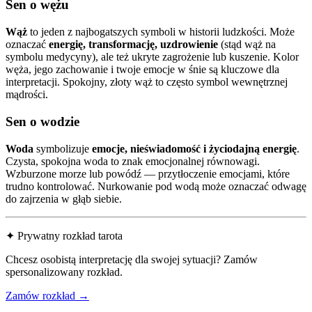
Sen o wężu
Wąż
to jeden z najbogatszych symboli w historii ludzkości. Może
oznaczać
energię, transformację, uzdrowienie
(stąd wąż na
symbolu medycyny), ale też ukryte zagrożenie lub kuszenie. Kolor
węża, jego zachowanie i twoje emocje w śnie są kluczowe dla
interpretacji. Spokojny, złoty wąż to często symbol wewnętrznej
mądrości.
Sen o wodzie
Woda
symbolizuje
emocje, nieświadomość i życiodajną energię
.
Czysta, spokojna woda to znak emocjonalnej równowagi.
Wzburzone morze lub powódź — przytłoczenie emocjami, które
trudno kontrolować. Nurkowanie pod wodą może oznaczać odwagę
do zajrzenia w głąb siebie.
✦ Prywatny rozkład tarota
Chcesz osobistą interpretację dla swojej sytuacji? Zamów
spersonalizowany rozkład.
Zamów rozkład →