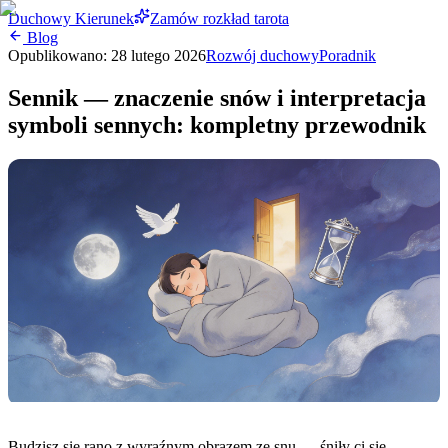
Duchowy Kierunek
Zamów rozkład tarota
Blog
Opublikowano:
28 lutego 2026
Rozwój duchowy
Poradnik
Sennik — znaczenie snów i interpretacja
symboli sennych: kompletny przewodnik
Budzisz się rano z wyraźnym obrazem ze snu — śniły ci się