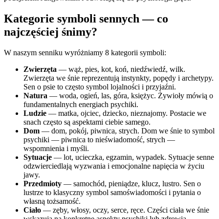
Kategorie symboli sennych — co
najczęściej śnimy?
W naszym senniku wyróżniamy 8 kategorii symboli:
Zwierzęta
— wąż, pies, kot, koń, niedźwiedź, wilk.
Zwierzęta we śnie reprezentują instynkty, popędy i archetypy.
Sen o psie to często symbol lojalności i przyjaźni.
Natura
— woda, ogień, las, góra, księżyc. Żywioły mówią o
fundamentalnych energiach psychiki.
Ludzie
— matka, ojciec, dziecko, nieznajomy. Postacie we
snach często są aspektami ciebie samego.
Dom
— dom, pokój, piwnica, strych. Dom we śnie to symbol
psychiki — piwnica to nieświadomość, strych —
wspomnienia i myśli.
Sytuacje
— lot, ucieczka, egzamin, wypadek. Sytuacje senne
odzwierciedlają wyzwania i emocjonalne napięcia w życiu
jawy.
Przedmioty
— samochód, pieniądze, klucz, lustro. Sen o
lustrze to klasyczny symbol samoświadomości i pytania o
własną tożsamość.
Ciało
— zęby, włosy, oczy, serce, ręce. Części ciała we śnie
wskazują na konkretne aspekty psychiki lub zdrowia.