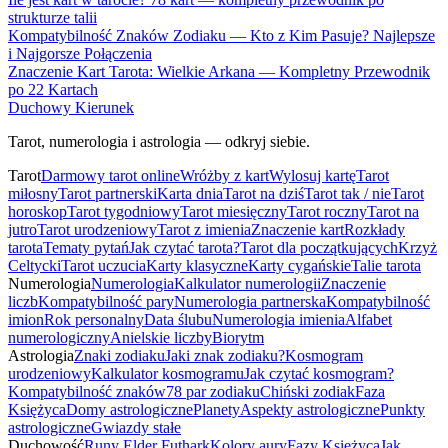
strukturze talii
Kompatybilność Znaków Zodiaku — Kto z Kim Pasuje? Najlepsze
i Najgorsze Połączenia
Znaczenie Kart Tarota: Wielkie Arkana — Kompletny Przewodnik
po 22 Kartach
Duchowy Kierunek
Tarot, numerologia i astrologia — odkryj siebie.
Tarot
Darmowy tarot online
Wróżby z kart
Wylosuj kartę
Tarot
miłosny
Tarot partnerski
Karta dnia
Tarot na dziś
Tarot tak / nie
Tarot
horoskop
Tarot tygodniowy
Tarot miesięczny
Tarot roczny
Tarot na
jutro
Tarot urodzeniowy
Tarot z imienia
Znaczenie kart
Rozkłady
tarota
Tematy pytań
Jak czytać tarota?
Tarot dla początkujących
Krzyż
Celtycki
Tarot uczucia
Karty klasyczne
Karty cygańskie
Talie tarota
Numerologia
Numerologia
Kalkulator numerologii
Znaczenie
liczb
Kompatybilność pary
Numerologia partnerska
Kompatybilność
imion
Rok personalny
Data ślubu
Numerologia imienia
Alfabet
numerologiczny
Anielskie liczby
Biorytm
Astrologia
Znaki zodiaku
Jaki znak zodiaku?
Kosmogram
urodzeniowy
Kalkulator kosmogramu
Jak czytać kosmogram?
Kompatybilność znaków
78 par zodiaku
Chiński zodiak
Faza
Księżyca
Domy astrologiczne
Planety
Aspekty astrologiczne
Punkty
astrologiczne
Gwiazdy stałe
Duchowość
Runy Elder Futhark
Kolory aury
Fazy Księżyca
Jak