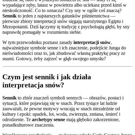
wypadające zęby, latasz w powietrzu albo uciekasz przed kimś w
nieskończoność. Co to oznacza? Czy sny w ogóle coś znaczą?
Sennik
to jeden z najstarszych gatunków piśmiennictwa —
pierwsze zbiory interpretacji snów sięgają starożytnego Egiptu i
Mezopotamii. Dziś łączymy tę tradycję z psychologią głębi, by sny
naprawdę pomagały w rozumieniu siebie.
W tym przewodniku poznasz zasady
interpretacji snów
,
najważniejsze symbole senne i ich znaczenie, podejście Junga do
nieświadomości oraz to, jak zbudować własną praktykę pracy ze
snami. Gotowy, żeby zajrzeć w głąb swojego umysłu?
Czym jest sennik i jak działa
interpretacja snów?
Sennik
to zbiór znaczeń symboli sennych — obrazów, postaci i
sytuacji, które pojawiają się w snach. Przez tysiące lat ludzie
zauważali, że pewne motywy wracają w snach niezależnie od
kultury i epoki: upadek, lot, woda, zwierzęta, zmiana, śmierć i
odrodzenie. Te
archetypy senne
mają głęboko zakorzenione,
ponadkulturowe znaczenia.