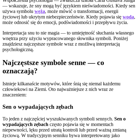
Współczesna psychologia — zwłaszcza szkoła Carla Gustava Junga
— wskazuje, że sny mogą być językiem nieświadomości. Kiedy sen
używa symbolu
węża
, może mówić o transformacji, energii
życiowej lub ukrytym niebezpieczeństwie. Kiedy pojawia się
woda
,
może odnosić się do emocji, podświadomości i przepływu życia.
Interpretacja snu to nie magia — to umiejętność słuchania własnego
wnętrza przy użyciu wypracowanego słownika symboli. Poniżej
znajdziesz najczęstsze symbole wraz z możliwą interpretacją
psychologiczną.
Najczęstsze symbole senne — co
oznaczają?
Istnieje kilkanaście motywów, które śnią się niemal każdemu
człowiekowi na Ziemi. Oto najważniejsze z nich wraz ze
znaczeniem:
Sen o wypadających zębach
To jeden z najczęściej wyszukiwanych symboli sennych.
Sen o
wypadających zębach
często pojawia się w momentach
niepewności, lęku przed utratą kontroli lub przed ważną zmianą
życiową. W tradycyjnym senniku bywa interpretowany jako