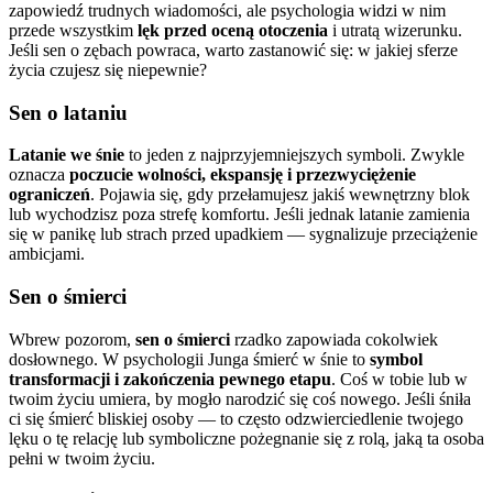
zapowiedź trudnych wiadomości, ale psychologia widzi w nim
przede wszystkim
lęk przed oceną otoczenia
i utratą wizerunku.
Jeśli sen o zębach powraca, warto zastanowić się: w jakiej sferze
życia czujesz się niepewnie?
Sen o lataniu
Latanie we śnie
to jeden z najprzyjemniejszych symboli. Zwykle
oznacza
poczucie wolności, ekspansję i przezwyciężenie
ograniczeń
. Pojawia się, gdy przełamujesz jakiś wewnętrzny blok
lub wychodzisz poza strefę komfortu. Jeśli jednak latanie zamienia
się w panikę lub strach przed upadkiem — sygnalizuje przeciążenie
ambicjami.
Sen o śmierci
Wbrew pozorom,
sen o śmierci
rzadko zapowiada cokolwiek
dosłownego. W psychologii Junga śmierć w śnie to
symbol
transformacji i zakończenia pewnego etapu
. Coś w tobie lub w
twoim życiu umiera, by mogło narodzić się coś nowego. Jeśli śniła
ci się śmierć bliskiej osoby — to często odzwierciedlenie twojego
lęku o tę relację lub symboliczne pożegnanie się z rolą, jaką ta osoba
pełni w twoim życiu.