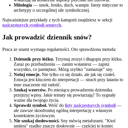
Mitologia
— smok, feniks, duch, wampir. Istoty mityczne to
archetypy o szczególnej sile symbolicznej.
Najważniejsze przykłady z tych kategorii znajdziesz w sekcji
najczęstszych symboli sennych
.
Jak prowadzić dziennik snów?
Praca ze snami wymaga regularności. Oto sprawdzona metoda:
Dziennik przy łóżku.
Trzymaj zeszyt i długopis przy łóżku.
Zaraz po przebudzeniu — zanim wstaniesz — zapisz
wszystko, co pamiętasz. Mózg szybko "zamazuje" sny.
Notuj emocje.
Nie tylko co się działo, ale jak się czułeś.
Emocja jest kluczem do interpretacji — strach przy lataniu to
inne znaczenie niż radość.
Szukaj wzorców.
Po miesiącu prowadzenia dziennika
przejrzyj wpisy. Jakie tematy się powtarzają? To sygnały
ważne dla twojego życia.
Sprawdź symbol.
Wróć do
listy najczęstszych symboli
—
ale zawsze skonfrontuj ogólną interpretację z własnym
kontekstem życiowym.
Nie szukaj dosłowności.
Sny mówią metaforami. "Ktoś
umiera" rzadko znaczy dosłownie — częściej to koniec