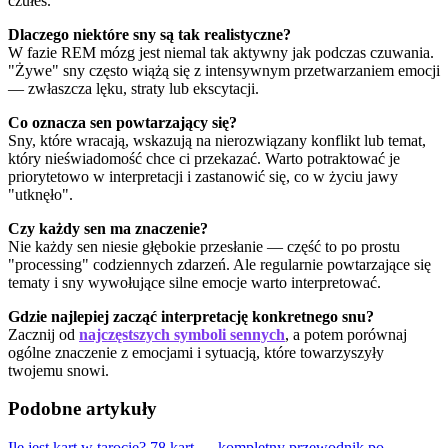
czułeś.
Dlaczego niektóre sny są tak realistyczne?
W fazie REM mózg jest niemal tak aktywny jak podczas czuwania.
"Żywe" sny często wiążą się z intensywnym przetwarzaniem emocji
— zwłaszcza lęku, straty lub ekscytacji.
Co oznacza sen powtarzający się?
Sny, które wracają, wskazują na nierozwiązany konflikt lub temat,
który nieświadomość chce ci przekazać. Warto potraktować je
priorytetowo w interpretacji i zastanowić się, co w życiu jawy
"utknęło".
Czy każdy sen ma znaczenie?
Nie każdy sen niesie głębokie przesłanie — część to po prostu
"processing" codziennych zdarzeń. Ale regularnie powtarzające się
tematy i sny wywołujące silne emocje warto interpretować.
Gdzie najlepiej zacząć interpretację konkretnego snu?
Zacznij od
najczęstszych symboli sennych
, a potem porównaj
ogólne znaczenie z emocjami i sytuacją, które towarzyszyły
twojemu snowi.
Podobne artykuły
Ile jest kart w tarocie? 78 kart — kompletny przewodnik po