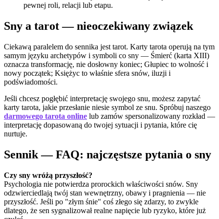
pewnej roli, relacji lub etapu.
Sny a tarot — nieoczekiwany związek
Ciekawą paralelem do sennika jest tarot. Karty tarota operują na tym
samym języku archetypów i symboli co sny — Śmierć (karta XIII)
oznacza transformację, nie dosłowny koniec; Głupiec to wolność i
nowy początek; Księżyc to właśnie sfera snów, iluzji i
podświadomości.
Jeśli chcesz pogłębić interpretację swojego snu, możesz zapytać
karty tarota, jakie przesłanie niesie symbol ze snu. Spróbuj naszego
darmowego tarota online
lub zamów spersonalizowany rozkład —
interpretację dopasowaną do twojej sytuacji i pytania, które cię
nurtuje.
Sennik — FAQ: najczęstsze pytania o sny
Czy sny wróżą przyszłość?
Psychologia nie potwierdza prorockich właściwości snów. Sny
odzwierciedlają twój stan wewnętrzny, obawy i pragnienia — nie
przyszłość. Jeśli po "złym śnie" coś złego się zdarzy, to zwykle
dlatego, że sen sygnalizował realne napięcie lub ryzyko, które już