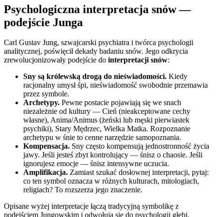
Psychologiczna interpretacja snów —
podejście Junga
Carl Gustav Jung, szwajcarski psychiatra i twórca psychologii
analitycznej, poświęcił dekady badaniu snów. Jego odkrycia
zrewolucjonizowały podejście do
interpretacji snów
:
Sny są królewską drogą do nieświadomości.
Kiedy
racjonalny umysł śpi, nieświadomość swobodnie przemawia
przez symbole.
Archetypy.
Pewne postacie pojawiają się we snach
niezależnie od kultury — Cień (nieakceptowane cechy
własne), Anima/Animus (żeński lub męski pierwiastek
psychiki), Stary Mędrzec, Wielka Matka. Rozpoznanie
archetypu w śnie to cenne narzędzie samopoznania.
Kompensacja.
Sny często kompensują jednostronność życia
jawy. Jeśli jesteś zbyt kontrolujący — śnisz o chaosie. Jeśli
ignorujesz emocje — śnisz intensywne uczucia.
Amplifikacja.
Zamiast szukać dosłownej interpretacji, pytaj:
co ten symbol oznacza w różnych kulturach, mitologiach,
religiach? To rozszerza jego znaczenie.
Opisane wyżej interpretacje łączą tradycyjną symbolikę z
podejściem Jungowskim i odwołują się do psychologii głębi.