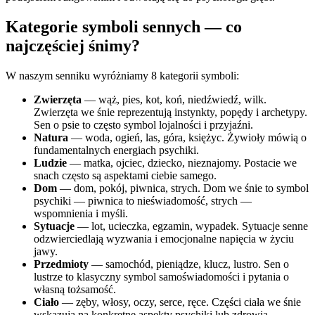
Kategorie symboli sennych — co
najczęściej śnimy?
W naszym senniku wyróżniamy 8 kategorii symboli:
Zwierzęta
— wąż, pies, kot, koń, niedźwiedź, wilk.
Zwierzęta we śnie reprezentują instynkty, popędy i archetypy.
Sen o psie to często symbol lojalności i przyjaźni.
Natura
— woda, ogień, las, góra, księżyc. Żywioły mówią o
fundamentalnych energiach psychiki.
Ludzie
— matka, ojciec, dziecko, nieznajomy. Postacie we
snach często są aspektami ciebie samego.
Dom
— dom, pokój, piwnica, strych. Dom we śnie to symbol
psychiki — piwnica to nieświadomość, strych —
wspomnienia i myśli.
Sytuacje
— lot, ucieczka, egzamin, wypadek. Sytuacje senne
odzwierciedlają wyzwania i emocjonalne napięcia w życiu
jawy.
Przedmioty
— samochód, pieniądze, klucz, lustro. Sen o
lustrze to klasyczny symbol samoświadomości i pytania o
własną tożsamość.
Ciało
— zęby, włosy, oczy, serce, ręce. Części ciała we śnie
wskazują na konkretne aspekty psychiki lub zdrowia.