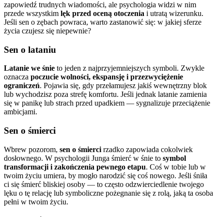
zapowiedź trudnych wiadomości, ale psychologia widzi w nim
przede wszystkim
lęk przed oceną otoczenia
i utratą wizerunku.
Jeśli sen o zębach powraca, warto zastanowić się: w jakiej sferze
życia czujesz się niepewnie?
Sen o lataniu
Latanie we śnie
to jeden z najprzyjemniejszych symboli. Zwykle
oznacza
poczucie wolności, ekspansję i przezwyciężenie
ograniczeń
. Pojawia się, gdy przełamujesz jakiś wewnętrzny blok
lub wychodzisz poza strefę komfortu. Jeśli jednak latanie zamienia
się w panikę lub strach przed upadkiem — sygnalizuje przeciążenie
ambicjami.
Sen o śmierci
Wbrew pozorom,
sen o śmierci
rzadko zapowiada cokolwiek
dosłownego. W psychologii Junga śmierć w śnie to
symbol
transformacji i zakończenia pewnego etapu
. Coś w tobie lub w
twoim życiu umiera, by mogło narodzić się coś nowego. Jeśli śniła
ci się śmierć bliskiej osoby — to często odzwierciedlenie twojego
lęku o tę relację lub symboliczne pożegnanie się z rolą, jaką ta osoba
pełni w twoim życiu.