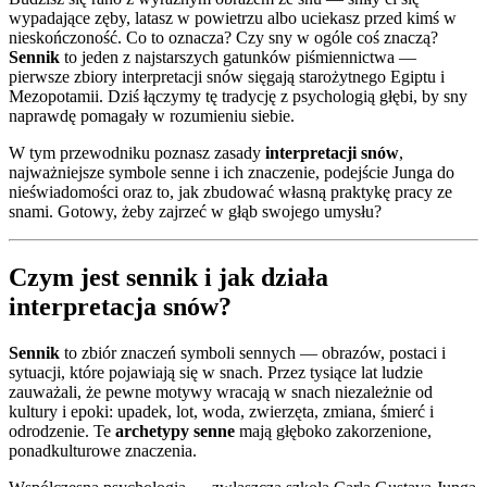
wypadające zęby, latasz w powietrzu albo uciekasz przed kimś w
nieskończoność. Co to oznacza? Czy sny w ogóle coś znaczą?
Sennik
to jeden z najstarszych gatunków piśmiennictwa —
pierwsze zbiory interpretacji snów sięgają starożytnego Egiptu i
Mezopotamii. Dziś łączymy tę tradycję z psychologią głębi, by sny
naprawdę pomagały w rozumieniu siebie.
W tym przewodniku poznasz zasady
interpretacji snów
,
najważniejsze symbole senne i ich znaczenie, podejście Junga do
nieświadomości oraz to, jak zbudować własną praktykę pracy ze
snami. Gotowy, żeby zajrzeć w głąb swojego umysłu?
Czym jest sennik i jak działa
interpretacja snów?
Sennik
to zbiór znaczeń symboli sennych — obrazów, postaci i
sytuacji, które pojawiają się w snach. Przez tysiące lat ludzie
zauważali, że pewne motywy wracają w snach niezależnie od
kultury i epoki: upadek, lot, woda, zwierzęta, zmiana, śmierć i
odrodzenie. Te
archetypy senne
mają głęboko zakorzenione,
ponadkulturowe znaczenia.