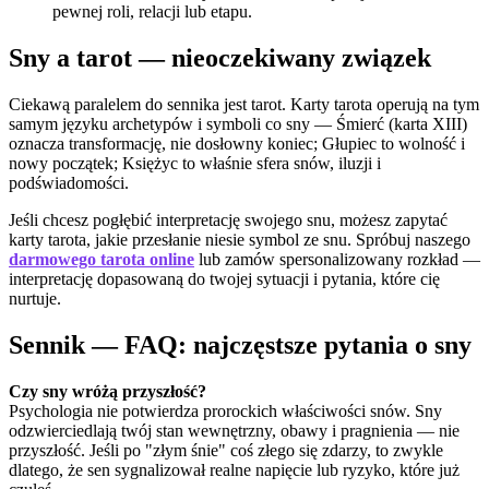
pewnej roli, relacji lub etapu.
Sny a tarot — nieoczekiwany związek
Ciekawą paralelem do sennika jest tarot. Karty tarota operują na tym
samym języku archetypów i symboli co sny — Śmierć (karta XIII)
oznacza transformację, nie dosłowny koniec; Głupiec to wolność i
nowy początek; Księżyc to właśnie sfera snów, iluzji i
podświadomości.
Jeśli chcesz pogłębić interpretację swojego snu, możesz zapytać
karty tarota, jakie przesłanie niesie symbol ze snu. Spróbuj naszego
darmowego tarota online
lub zamów spersonalizowany rozkład —
interpretację dopasowaną do twojej sytuacji i pytania, które cię
nurtuje.
Sennik — FAQ: najczęstsze pytania o sny
Czy sny wróżą przyszłość?
Psychologia nie potwierdza prorockich właściwości snów. Sny
odzwierciedlają twój stan wewnętrzny, obawy i pragnienia — nie
przyszłość. Jeśli po "złym śnie" coś złego się zdarzy, to zwykle
dlatego, że sen sygnalizował realne napięcie lub ryzyko, które już