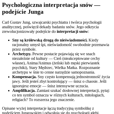
Psychologiczna interpretacja snów —
podejście Junga
Carl Gustav Jung, szwajcarski psychiatra i twórca psychologii
analitycznej, poświęcił dekady badaniu snów. Jego odkrycia
zrewolucjonizowały podejście do
interpretacji snów
:
Sny są królewską drogą do nieświadomości.
Kiedy
racjonalny umysł śpi, nieświadomość swobodnie przemawia
przez symbole.
Archetypy.
Pewne postacie pojawiają się we snach
niezależnie od kultury — Cień (nieakceptowane cechy
własne), Anima/Animus (żeński lub męski pierwiastek
psychiki), Stary Mędrzec, Wielka Matka. Rozpoznanie
archetypu w śnie to cenne narzędzie samopoznania.
Kompensacja.
Sny często kompensują jednostronność życia
jawy. Jeśli jesteś zbyt kontrolujący — śnisz o chaosie. Jeśli
ignorujesz emocje — śnisz intensywne uczucia.
Amplifikacja.
Zamiast szukać dosłownej interpretacji, pytaj:
co ten symbol oznacza w różnych kulturach, mitologiach,
religiach? To rozszerza jego znaczenie.
Opisane wyżej interpretacje łączą tradycyjną symbolikę z
podejściem Jungowskim i odwołują się do psychologii głębi.