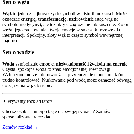
Sen o wężu
Wąż
to jeden z najbogatszych symboli w historii ludzkości. Może
oznaczać
energię, transformację, uzdrowienie
(stąd wąż na
symbolu medycyny), ale też ukryte zagrożenie lub kuszenie. Kolor
węża, jego zachowanie i twoje emocje w śnie są kluczowe dla
interpretacji. Spokojny, złoty wąż to często symbol wewnętrznej
mądrości.
Sen o wodzie
Woda
symbolizuje
emocje, nieświadomość i życiodajną energię
.
Czysta, spokojna woda to znak emocjonalnej równowagi.
Wzburzone morze lub powódź — przytłoczenie emocjami, które
trudno kontrolować. Nurkowanie pod wodą może oznaczać odwagę
do zajrzenia w głąb siebie.
✦ Prywatny rozkład tarota
Chcesz osobistą interpretację dla swojej sytuacji? Zamów
spersonalizowany rozkład.
Zamów rozkład →