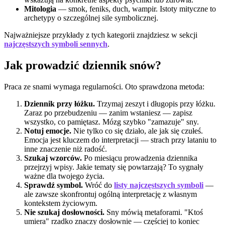
Mitologia
— smok, feniks, duch, wampir. Istoty mityczne to
archetypy o szczególnej sile symbolicznej.
Najważniejsze przykłady z tych kategorii znajdziesz w sekcji
najczęstszych symboli sennych
.
Jak prowadzić dziennik snów?
Praca ze snami wymaga regularności. Oto sprawdzona metoda:
Dziennik przy łóżku.
Trzymaj zeszyt i długopis przy łóżku.
Zaraz po przebudzeniu — zanim wstaniesz — zapisz
wszystko, co pamiętasz. Mózg szybko "zamazuje" sny.
Notuj emocje.
Nie tylko co się działo, ale jak się czułeś.
Emocja jest kluczem do interpretacji — strach przy lataniu to
inne znaczenie niż radość.
Szukaj wzorców.
Po miesiącu prowadzenia dziennika
przejrzyj wpisy. Jakie tematy się powtarzają? To sygnały
ważne dla twojego życia.
Sprawdź symbol.
Wróć do
listy najczęstszych symboli
—
ale zawsze skonfrontuj ogólną interpretację z własnym
kontekstem życiowym.
Nie szukaj dosłowności.
Sny mówią metaforami. "Ktoś
umiera" rzadko znaczy dosłownie — częściej to koniec