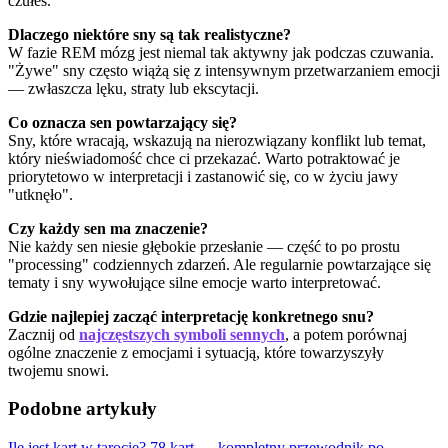
czułeś.
Dlaczego niektóre sny są tak realistyczne?
W fazie REM mózg jest niemal tak aktywny jak podczas czuwania.
"Żywe" sny często wiążą się z intensywnym przetwarzaniem emocji
— zwłaszcza lęku, straty lub ekscytacji.
Co oznacza sen powtarzający się?
Sny, które wracają, wskazują na nierozwiązany konflikt lub temat,
który nieświadomość chce ci przekazać. Warto potraktować je
priorytetowo w interpretacji i zastanowić się, co w życiu jawy
"utknęło".
Czy każdy sen ma znaczenie?
Nie każdy sen niesie głębokie przesłanie — część to po prostu
"processing" codziennych zdarzeń. Ale regularnie powtarzające się
tematy i sny wywołujące silne emocje warto interpretować.
Gdzie najlepiej zacząć interpretację konkretnego snu?
Zacznij od
najczęstszych symboli sennych
, a potem porównaj
ogólne znaczenie z emocjami i sytuacją, które towarzyszyły
twojemu snowi.
Podobne artykuły
Ile jest kart w tarocie? 78 kart — kompletny przewodnik po