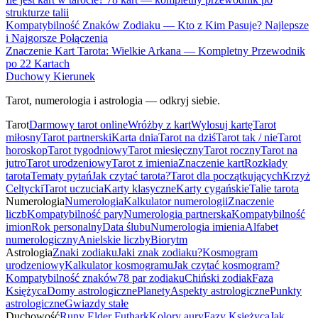
strukturze talii
Kompatybilność Znaków Zodiaku — Kto z Kim Pasuje? Najlepsze
i Najgorsze Połączenia
Znaczenie Kart Tarota: Wielkie Arkana — Kompletny Przewodnik
po 22 Kartach
Duchowy Kierunek
Tarot, numerologia i astrologia — odkryj siebie.
Tarot
Darmowy tarot online
Wróżby z kart
Wylosuj kartę
Tarot
miłosny
Tarot partnerski
Karta dnia
Tarot na dziś
Tarot tak / nie
Tarot
horoskop
Tarot tygodniowy
Tarot miesięczny
Tarot roczny
Tarot na
jutro
Tarot urodzeniowy
Tarot z imienia
Znaczenie kart
Rozkłady
tarota
Tematy pytań
Jak czytać tarota?
Tarot dla początkujących
Krzyż
Celtycki
Tarot uczucia
Karty klasyczne
Karty cygańskie
Talie tarota
Numerologia
Numerologia
Kalkulator numerologii
Znaczenie
liczb
Kompatybilność pary
Numerologia partnerska
Kompatybilność
imion
Rok personalny
Data ślubu
Numerologia imienia
Alfabet
numerologiczny
Anielskie liczby
Biorytm
Astrologia
Znaki zodiaku
Jaki znak zodiaku?
Kosmogram
urodzeniowy
Kalkulator kosmogramu
Jak czytać kosmogram?
Kompatybilność znaków
78 par zodiaku
Chiński zodiak
Faza
Księżyca
Domy astrologiczne
Planety
Aspekty astrologiczne
Punkty
astrologiczne
Gwiazdy stałe
Duchowość
Runy Elder Futhark
Kolory aury
Fazy Księżyca
Jak