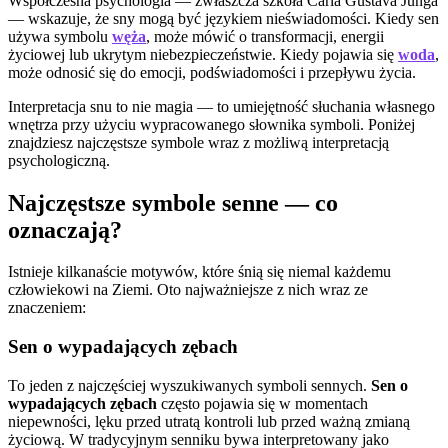
Współczesna psychologia — zwłaszcza szkoła Carla Gustava Junga
— wskazuje, że sny mogą być językiem nieświadomości. Kiedy sen
używa symbolu
węża
, może mówić o transformacji, energii
życiowej lub ukrytym niebezpieczeństwie. Kiedy pojawia się
woda
,
może odnosić się do emocji, podświadomości i przepływu życia.
Interpretacja snu to nie magia — to umiejętność słuchania własnego
wnętrza przy użyciu wypracowanego słownika symboli. Poniżej
znajdziesz najczęstsze symbole wraz z możliwą interpretacją
psychologiczną.
Najczęstsze symbole senne — co
oznaczają?
Istnieje kilkanaście motywów, które śnią się niemal każdemu
człowiekowi na Ziemi. Oto najważniejsze z nich wraz ze
znaczeniem:
Sen o wypadających zębach
To jeden z najczęściej wyszukiwanych symboli sennych.
Sen o
wypadających zębach
często pojawia się w momentach
niepewności, lęku przed utratą kontroli lub przed ważną zmianą
życiową. W tradycyjnym senniku bywa interpretowany jako