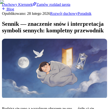
Duchowy Kierunek
Zamów rozkład tarota
Blog
Opublikowano:
28 lutego 2026
Rozwój duchowy
Poradnik
Sennik — znaczenie snów i interpretacja
symboli sennych: kompletny przewodnik
Budzisz się rano z wyraźnym obrazem ze snu — śniły ci się