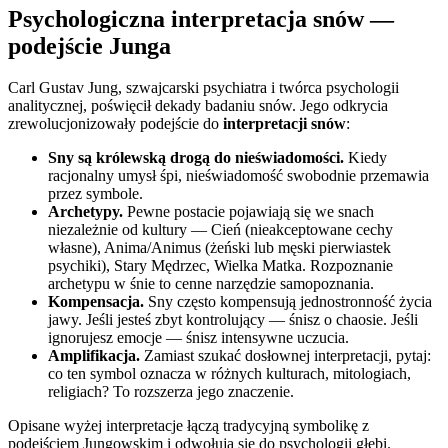
Psychologiczna interpretacja snów —
podejście Junga
Carl Gustav Jung, szwajcarski psychiatra i twórca psychologii
analitycznej, poświęcił dekady badaniu snów. Jego odkrycia
zrewolucjonizowały podejście do
interpretacji snów
:
Sny są królewską drogą do nieświadomości.
Kiedy
racjonalny umysł śpi, nieświadomość swobodnie przemawia
przez symbole.
Archetypy.
Pewne postacie pojawiają się we snach
niezależnie od kultury — Cień (nieakceptowane cechy
własne), Anima/Animus (żeński lub męski pierwiastek
psychiki), Stary Mędrzec, Wielka Matka. Rozpoznanie
archetypu w śnie to cenne narzędzie samopoznania.
Kompensacja.
Sny często kompensują jednostronność życia
jawy. Jeśli jesteś zbyt kontrolujący — śnisz o chaosie. Jeśli
ignorujesz emocje — śnisz intensywne uczucia.
Amplifikacja.
Zamiast szukać dosłownej interpretacji, pytaj:
co ten symbol oznacza w różnych kulturach, mitologiach,
religiach? To rozszerza jego znaczenie.
Opisane wyżej interpretacje łączą tradycyjną symbolikę z
podejściem Jungowskim i odwołują się do psychologii głębi.