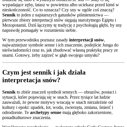
wypadające zęby, latasz w powietrzu albo uciekasz przed kimś w
nieskończoność. Co to oznacza? Czy sny w ogóle coś znaczą?
Sennik
to jeden z najstarszych gatunków piśmiennictwa —
pierwsze zbiory interpretacji snów sięgają starożytnego Egiptu i
Mezopotamii. Dziś łączymy tę tradycję z psychologią głębi, by sny
naprawdę pomagały w rozumieniu siebie.
W tym przewodniku poznasz zasady
interpretacji snów
,
najważniejsze symbole senne i ich znaczenie, podejście Junga do
nieświadomości oraz to, jak zbudować własną praktykę pracy ze
snami. Gotowy, żeby zajrzeć w głąb swojego umysłu?
Czym jest sennik i jak działa
interpretacja snów?
Sennik
to zbiór znaczeń symboli sennych — obrazów, postaci i
sytuacji, które pojawiają się w snach. Przez tysiące lat ludzie
zauważali, że pewne motywy wracają w snach niezależnie od
kultury i epoki: upadek, lot, woda, zwierzęta, zmiana, śmierć i
odrodzenie. Te
archetypy senne
mają głęboko zakorzenione,
ponadkulturowe znaczenia.