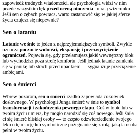
zapowiedź trudnych wiadomości, ale psychologia widzi w nim
przede wszystkim
lęk przed oceną otoczenia
i utratą wizerunku.
Jeśli sen o zębach powraca, warto zastanowić się: w jakiej sferze
życia czujesz się niepewnie?
Sen o lataniu
Latanie we śnie
to jeden z najprzyjemniejszych symboli. Zwykle
oznacza
poczucie wolności, ekspansję i przezwyciężenie
ograniczeń
. Pojawia się, gdy przełamujesz jakiś wewnętrzny blok
lub wychodzisz poza strefę komfortu. Jeśli jednak latanie zamienia
się w panikę lub strach przed upadkiem — sygnalizuje przeciążenie
ambicjami.
Sen o śmierci
Wbrew pozorom,
sen o śmierci
rzadko zapowiada cokolwiek
dosłownego. W psychologii Junga śmierć w śnie to
symbol
transformacji i zakończenia pewnego etapu
. Coś w tobie lub w
twoim życiu umiera, by mogło narodzić się coś nowego. Jeśli śniła
ci się śmierć bliskiej osoby — to często odzwierciedlenie twojego
lęku o tę relację lub symboliczne pożegnanie się z rolą, jaką ta osoba
pełni w twoim życiu.