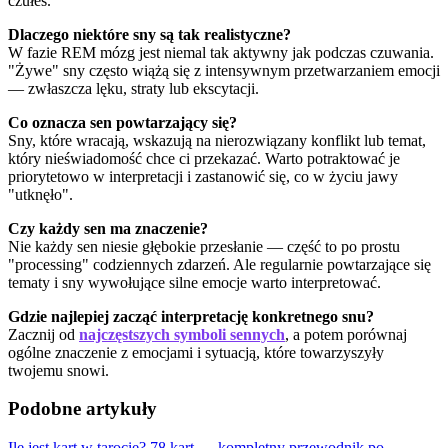
czułeś.
Dlaczego niektóre sny są tak realistyczne?
W fazie REM mózg jest niemal tak aktywny jak podczas czuwania.
"Żywe" sny często wiążą się z intensywnym przetwarzaniem emocji
— zwłaszcza lęku, straty lub ekscytacji.
Co oznacza sen powtarzający się?
Sny, które wracają, wskazują na nierozwiązany konflikt lub temat,
który nieświadomość chce ci przekazać. Warto potraktować je
priorytetowo w interpretacji i zastanowić się, co w życiu jawy
"utknęło".
Czy każdy sen ma znaczenie?
Nie każdy sen niesie głębokie przesłanie — część to po prostu
"processing" codziennych zdarzeń. Ale regularnie powtarzające się
tematy i sny wywołujące silne emocje warto interpretować.
Gdzie najlepiej zacząć interpretację konkretnego snu?
Zacznij od
najczęstszych symboli sennych
, a potem porównaj
ogólne znaczenie z emocjami i sytuacją, które towarzyszyły
twojemu snowi.
Podobne artykuły
Ile jest kart w tarocie? 78 kart — kompletny przewodnik po