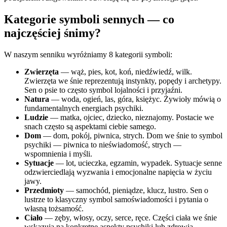
Kategorie symboli sennych — co
najczęściej śnimy?
W naszym senniku wyróżniamy 8 kategorii symboli:
Zwierzęta
— wąż, pies, kot, koń, niedźwiedź, wilk.
Zwierzęta we śnie reprezentują instynkty, popędy i archetypy.
Sen o psie to często symbol lojalności i przyjaźni.
Natura
— woda, ogień, las, góra, księżyc. Żywioły mówią o
fundamentalnych energiach psychiki.
Ludzie
— matka, ojciec, dziecko, nieznajomy. Postacie we
snach często są aspektami ciebie samego.
Dom
— dom, pokój, piwnica, strych. Dom we śnie to symbol
psychiki — piwnica to nieświadomość, strych —
wspomnienia i myśli.
Sytuacje
— lot, ucieczka, egzamin, wypadek. Sytuacje senne
odzwierciedlają wyzwania i emocjonalne napięcia w życiu
jawy.
Przedmioty
— samochód, pieniądze, klucz, lustro. Sen o
lustrze to klasyczny symbol samoświadomości i pytania o
własną tożsamość.
Ciało
— zęby, włosy, oczy, serce, ręce. Części ciała we śnie
wskazują na konkretne aspekty psychiki lub zdrowia.