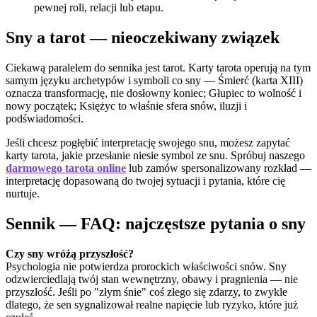
pewnej roli, relacji lub etapu.
Sny a tarot — nieoczekiwany związek
Ciekawą paralelem do sennika jest tarot. Karty tarota operują na tym
samym języku archetypów i symboli co sny — Śmierć (karta XIII)
oznacza transformację, nie dosłowny koniec; Głupiec to wolność i
nowy początek; Księżyc to właśnie sfera snów, iluzji i
podświadomości.
Jeśli chcesz pogłębić interpretację swojego snu, możesz zapytać
karty tarota, jakie przesłanie niesie symbol ze snu. Spróbuj naszego
darmowego tarota online
lub zamów spersonalizowany rozkład —
interpretację dopasowaną do twojej sytuacji i pytania, które cię
nurtuje.
Sennik — FAQ: najczęstsze pytania o sny
Czy sny wróżą przyszłość?
Psychologia nie potwierdza prorockich właściwości snów. Sny
odzwierciedlają twój stan wewnętrzny, obawy i pragnienia — nie
przyszłość. Jeśli po "złym śnie" coś złego się zdarzy, to zwykle
dlatego, że sen sygnalizował realne napięcie lub ryzyko, które już