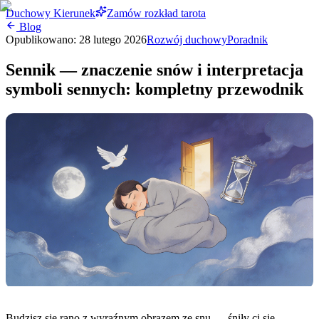
Duchowy Kierunek
Zamów rozkład tarota
Blog
Opublikowano:
28 lutego 2026
Rozwój duchowy
Poradnik
Sennik — znaczenie snów i interpretacja
symboli sennych: kompletny przewodnik
Budzisz się rano z wyraźnym obrazem ze snu — śniły ci się