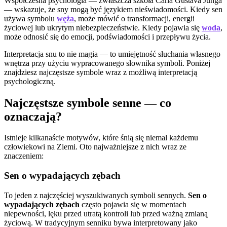
Współczesna psychologia — zwłaszcza szkoła Carla Gustava Junga
— wskazuje, że sny mogą być językiem nieświadomości. Kiedy sen
używa symbolu
węża
, może mówić o transformacji, energii
życiowej lub ukrytym niebezpieczeństwie. Kiedy pojawia się
woda
,
może odnosić się do emocji, podświadomości i przepływu życia.
Interpretacja snu to nie magia — to umiejętność słuchania własnego
wnętrza przy użyciu wypracowanego słownika symboli. Poniżej
znajdziesz najczęstsze symbole wraz z możliwą interpretacją
psychologiczną.
Najczęstsze symbole senne — co
oznaczają?
Istnieje kilkanaście motywów, które śnią się niemal każdemu
człowiekowi na Ziemi. Oto najważniejsze z nich wraz ze
znaczeniem:
Sen o wypadających zębach
To jeden z najczęściej wyszukiwanych symboli sennych.
Sen o
wypadających zębach
często pojawia się w momentach
niepewności, lęku przed utratą kontroli lub przed ważną zmianą
życiową. W tradycyjnym senniku bywa interpretowany jako