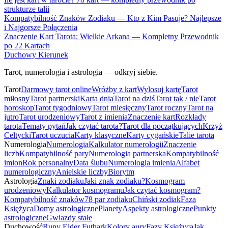
strukturze talii
Kompatybilność Znaków Zodiaku — Kto z Kim Pasuje? Najlepsze
i Najgorsze Połączenia
Znaczenie Kart Tarota: Wielkie Arkana — Kompletny Przewodnik
po 22 Kartach
Duchowy Kierunek
Tarot, numerologia i astrologia — odkryj siebie.
Tarot
Darmowy tarot online
Wróżby z kart
Wylosuj kartę
Tarot
miłosny
Tarot partnerski
Karta dnia
Tarot na dziś
Tarot tak / nie
Tarot
horoskop
Tarot tygodniowy
Tarot miesięczny
Tarot roczny
Tarot na
jutro
Tarot urodzeniowy
Tarot z imienia
Znaczenie kart
Rozkłady
tarota
Tematy pytań
Jak czytać tarota?
Tarot dla początkujących
Krzyż
Celtycki
Tarot uczucia
Karty klasyczne
Karty cygańskie
Talie tarota
Numerologia
Numerologia
Kalkulator numerologii
Znaczenie
liczb
Kompatybilność pary
Numerologia partnerska
Kompatybilność
imion
Rok personalny
Data ślubu
Numerologia imienia
Alfabet
numerologiczny
Anielskie liczby
Biorytm
Astrologia
Znaki zodiaku
Jaki znak zodiaku?
Kosmogram
urodzeniowy
Kalkulator kosmogramu
Jak czytać kosmogram?
Kompatybilność znaków
78 par zodiaku
Chiński zodiak
Faza
Księżyca
Domy astrologiczne
Planety
Aspekty astrologiczne
Punkty
astrologiczne
Gwiazdy stałe
Duchowość
Runy Elder Futhark
Kolory aury
Fazy Księżyca
Jak