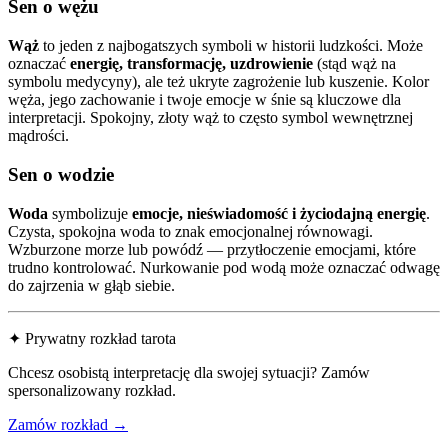
Sen o wężu
Wąż
to jeden z najbogatszych symboli w historii ludzkości. Może
oznaczać
energię, transformację, uzdrowienie
(stąd wąż na
symbolu medycyny), ale też ukryte zagrożenie lub kuszenie. Kolor
węża, jego zachowanie i twoje emocje w śnie są kluczowe dla
interpretacji. Spokojny, złoty wąż to często symbol wewnętrznej
mądrości.
Sen o wodzie
Woda
symbolizuje
emocje, nieświadomość i życiodajną energię
.
Czysta, spokojna woda to znak emocjonalnej równowagi.
Wzburzone morze lub powódź — przytłoczenie emocjami, które
trudno kontrolować. Nurkowanie pod wodą może oznaczać odwagę
do zajrzenia w głąb siebie.
✦ Prywatny rozkład tarota
Chcesz osobistą interpretację dla swojej sytuacji? Zamów
spersonalizowany rozkład.
Zamów rozkład →