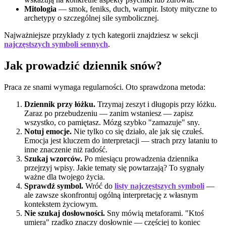
Mitologia
— smok, feniks, duch, wampir. Istoty mityczne to
archetypy o szczególnej sile symbolicznej.
Najważniejsze przykłady z tych kategorii znajdziesz w sekcji
najczęstszych symboli sennych
.
Jak prowadzić dziennik snów?
Praca ze snami wymaga regularności. Oto sprawdzona metoda:
Dziennik przy łóżku.
Trzymaj zeszyt i długopis przy łóżku.
Zaraz po przebudzeniu — zanim wstaniesz — zapisz
wszystko, co pamiętasz. Mózg szybko "zamazuje" sny.
Notuj emocje.
Nie tylko co się działo, ale jak się czułeś.
Emocja jest kluczem do interpretacji — strach przy lataniu to
inne znaczenie niż radość.
Szukaj wzorców.
Po miesiącu prowadzenia dziennika
przejrzyj wpisy. Jakie tematy się powtarzają? To sygnały
ważne dla twojego życia.
Sprawdź symbol.
Wróć do
listy najczęstszych symboli
—
ale zawsze skonfrontuj ogólną interpretację z własnym
kontekstem życiowym.
Nie szukaj dosłowności.
Sny mówią metaforami. "Ktoś
umiera" rzadko znaczy dosłownie — częściej to koniec