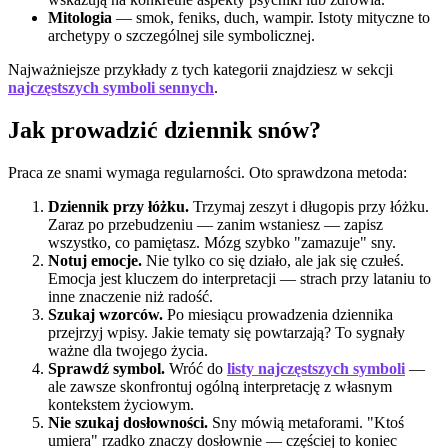
Mitologia
— smok, feniks, duch, wampir. Istoty mityczne to
archetypy o szczególnej sile symbolicznej.
Najważniejsze przykłady z tych kategorii znajdziesz w sekcji
najczęstszych symboli sennych
.
Jak prowadzić dziennik snów?
Praca ze snami wymaga regularności. Oto sprawdzona metoda:
Dziennik przy łóżku.
Trzymaj zeszyt i długopis przy łóżku.
Zaraz po przebudzeniu — zanim wstaniesz — zapisz
wszystko, co pamiętasz. Mózg szybko "zamazuje" sny.
Notuj emocje.
Nie tylko co się działo, ale jak się czułeś.
Emocja jest kluczem do interpretacji — strach przy lataniu to
inne znaczenie niż radość.
Szukaj wzorców.
Po miesiącu prowadzenia dziennika
przejrzyj wpisy. Jakie tematy się powtarzają? To sygnały
ważne dla twojego życia.
Sprawdź symbol.
Wróć do
listy najczęstszych symboli
—
ale zawsze skonfrontuj ogólną interpretację z własnym
kontekstem życiowym.
Nie szukaj dosłowności.
Sny mówią metaforami. "Ktoś
umiera" rzadko znaczy dosłownie — częściej to koniec