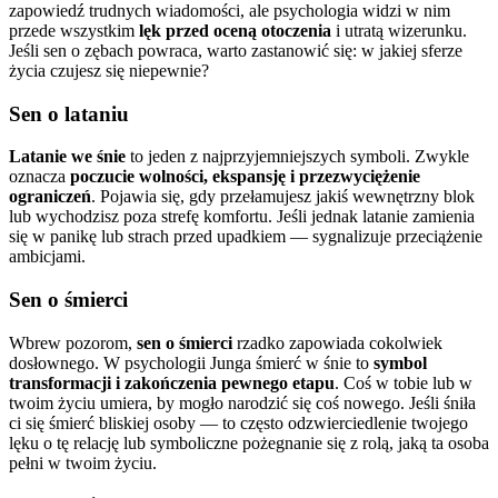
zapowiedź trudnych wiadomości, ale psychologia widzi w nim
przede wszystkim
lęk przed oceną otoczenia
i utratą wizerunku.
Jeśli sen o zębach powraca, warto zastanowić się: w jakiej sferze
życia czujesz się niepewnie?
Sen o lataniu
Latanie we śnie
to jeden z najprzyjemniejszych symboli. Zwykle
oznacza
poczucie wolności, ekspansję i przezwyciężenie
ograniczeń
. Pojawia się, gdy przełamujesz jakiś wewnętrzny blok
lub wychodzisz poza strefę komfortu. Jeśli jednak latanie zamienia
się w panikę lub strach przed upadkiem — sygnalizuje przeciążenie
ambicjami.
Sen o śmierci
Wbrew pozorom,
sen o śmierci
rzadko zapowiada cokolwiek
dosłownego. W psychologii Junga śmierć w śnie to
symbol
transformacji i zakończenia pewnego etapu
. Coś w tobie lub w
twoim życiu umiera, by mogło narodzić się coś nowego. Jeśli śniła
ci się śmierć bliskiej osoby — to często odzwierciedlenie twojego
lęku o tę relację lub symboliczne pożegnanie się z rolą, jaką ta osoba
pełni w twoim życiu.