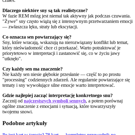
czułeś.
Dlaczego niektóre sny są tak realistyczne?
W fazie REM mózg jest niemal tak aktywny jak podczas czuwania.
"Żywe" sny często wiążą się z intensywnym przetwarzaniem emocji
— zwłaszcza lęku, straty lub ekscytacji.
Co oznacza sen powtarzający się?
Sny, które wracają, wskazują na nierozwiązany konflikt lub temat,
który nieświadomość chce ci przekazać. Warto potraktować je
priorytetowo w interpretacji i zastanowić się, co w życiu jawy
"utknęło".
Czy każdy sen ma znaczenie?
Nie każdy sen niesie głębokie przesłanie — część to po prostu
"processing" codziennych zdarzeń. Ale regularnie powtarzające się
tematy i sny wywołujące silne emocje warto interpretować.
Gdzie najlepiej zacząć interpretację konkretnego snu?
Zacznij od
najczęstszych symboli sennych
, a potem porównaj
ogólne znaczenie z emocjami i sytuacją, które towarzyszyły
twojemu snowi.
Podobne artykuły
Ile jest kart w tarocie? 78 kart — kompletny przewodnik po