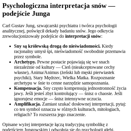
Psychologiczna interpretacja snów —
podejście Junga
Carl Gustav Jung, szwajcarski psychiatra i twórca psychologii
analitycznej, poświęcił dekady badaniu snów. Jego odkrycia
zrewolucjonizowały podejście do
interpretacji snów
:
Sny są królewską drogą do nieświadomości.
Kiedy
racjonalny umysł śpi, nieświadomość swobodnie przemawia
przez symbole.
Archetypy.
Pewne postacie pojawiają się we snach
niezależnie od kultury — Cień (nieakceptowane cechy
własne), Anima/Animus (żeński lub męski pierwiastek
psychiki), Stary Mędrzec, Wielka Matka. Rozpoznanie
archetypu w śnie to cenne narzędzie samopoznania.
Kompensacja.
Sny często kompensują jednostronność życia
jawy. Jeśli jesteś zbyt kontrolujący — śnisz o chaosie. Jeśli
ignorujesz emocje — śnisz intensywne uczucia.
Amplifikacja.
Zamiast szukać dosłownej interpretacji, pytaj:
co ten symbol oznacza w różnych kulturach, mitologiach,
religiach? To rozszerza jego znaczenie.
Opisane wyżej interpretacje łączą tradycyjną symbolikę z
podejściem Jungowskim i odwołują się do psychologii głębi.