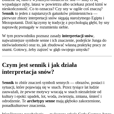
wypadające zęby, latasz w powietrzu albo uciekasz przed kimś w
nieskończoność. Co to oznacza? Czy sny w ogóle coś znaczą?
Sennik
to jeden z najstarszych gatunków piśmiennictwa —
pierwsze zbiory interpretacji snów sięgają starożytnego Egiptu i
Mezopotamii. Dziś łączymy tę tradycję z psychologią głębi, by sny
naprawdę pomagały w rozumieniu siebie.
W tym przewodniku poznasz zasady
interpretacji snów
,
najważniejsze symbole senne i ich znaczenie, podejście Junga do
nieświadomości oraz to, jak zbudować własną praktykę pracy ze
snami. Gotowy, żeby zajrzeć w głąb swojego umysłu?
Czym jest sennik i jak działa
interpretacja snów?
Sennik
to zbiór znaczeń symboli sennych — obrazów, postaci i
sytuacji, które pojawiają się w snach. Przez tysiące lat ludzie
zauważali, że pewne motywy wracają w snach niezależnie od
kultury i epoki: upadek, lot, woda, zwierzęta, zmiana, śmierć i
odrodzenie. Te
archetypy senne
mają głęboko zakorzenione,
ponadkulturowe znaczenia.