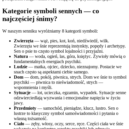
Kategorie symboli sennych — co
najczęściej śnimy?
W naszym senniku wyróżniamy 8 kategorii symboli:
Zwierzęta
— wąż, pies, kot, koń, niedźwiedź, wilk.
Zwierzęta we śnie reprezentują instynkty, popędy i archetypy.
Sen o psie to często symbol lojalności i przyjaźni.
Natura
— woda, ogień, las, góra, księżyc. Żywioły mówią o
fundamentalnych energiach psychiki.
Ludzie
— matka, ojciec, dziecko, nieznajomy. Postacie we
snach często są aspektami ciebie samego.
Dom
— dom, pokój, piwnica, strych. Dom we śnie to symbol
psychiki — piwnica to nieświadomość, strych —
wspomnienia i myśli.
Sytuacje
— lot, ucieczka, egzamin, wypadek. Sytuacje senne
odzwierciedlają wyzwania i emocjonalne napięcia w życiu
jawy.
Przedmioty
— samochód, pieniądze, klucz, lustro. Sen o
lustrze to klasyczny symbol samoświadomości i pytania o
własną tożsamość.
Ciało
— zęby, włosy, oczy, serce, ręce. Części ciała we śnie
wskazują na konkretne aspekty psychiki lub zdrowia.