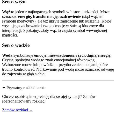
Sen o wężu
Wąż
to jeden z najbogatszych symboli w historii ludzkości. Może
oznaczać
energię, transformację, uzdrowienie
(stąd wąż na
symbolu medycyny), ale też ukryte zagrożenie lub kuszenie. Kolor
węża, jego zachowanie i twoje emocje w śnie są kluczowe dla
interpretacji. Spokojny, złoty wąż to często symbol wewnętrznej
mądrości.
Sen o wodzie
Woda
symbolizuje
emocje, nieświadomość i życiodajną energię
.
Czysta, spokojna woda to znak emocjonalnej równowagi.
Wzburzone morze lub powódź — przytłoczenie emocjami, które
trudno kontrolować. Nurkowanie pod wodą może oznaczać odwagę
do zajrzenia w głąb siebie.
✦ Prywatny rozkład tarota
Chcesz osobistą interpretację dla swojej sytuacji? Zamów
spersonalizowany rozkład.
Zamów rozkład →