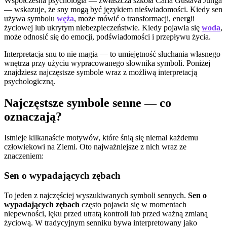
Współczesna psychologia — zwłaszcza szkoła Carla Gustava Junga
— wskazuje, że sny mogą być językiem nieświadomości. Kiedy sen
używa symbolu
węża
, może mówić o transformacji, energii
życiowej lub ukrytym niebezpieczeństwie. Kiedy pojawia się
woda
,
może odnosić się do emocji, podświadomości i przepływu życia.
Interpretacja snu to nie magia — to umiejętność słuchania własnego
wnętrza przy użyciu wypracowanego słownika symboli. Poniżej
znajdziesz najczęstsze symbole wraz z możliwą interpretacją
psychologiczną.
Najczęstsze symbole senne — co
oznaczają?
Istnieje kilkanaście motywów, które śnią się niemal każdemu
człowiekowi na Ziemi. Oto najważniejsze z nich wraz ze
znaczeniem:
Sen o wypadających zębach
To jeden z najczęściej wyszukiwanych symboli sennych.
Sen o
wypadających zębach
często pojawia się w momentach
niepewności, lęku przed utratą kontroli lub przed ważną zmianą
życiową. W tradycyjnym senniku bywa interpretowany jako