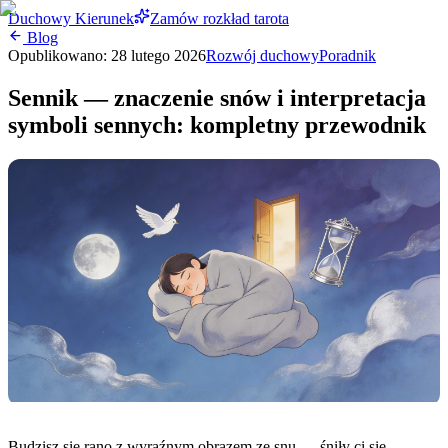
Duchowy Kierunek
Zamów rozkład tarota
Blog
Opublikowano:
28 lutego 2026
Rozwój duchowy
Poradnik
Sennik — znaczenie snów i interpretacja
symboli sennych: kompletny przewodnik
Budzisz się rano z wyraźnym obrazem ze snu — śniły ci się