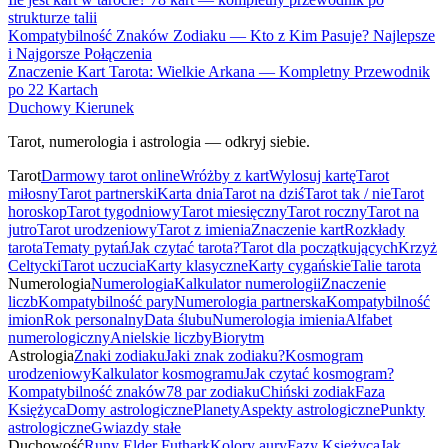
strukturze talii
Kompatybilność Znaków Zodiaku — Kto z Kim Pasuje? Najlepsze
i Najgorsze Połączenia
Znaczenie Kart Tarota: Wielkie Arkana — Kompletny Przewodnik
po 22 Kartach
Duchowy Kierunek
Tarot, numerologia i astrologia — odkryj siebie.
Tarot
Darmowy tarot online
Wróżby z kart
Wylosuj kartę
Tarot
miłosny
Tarot partnerski
Karta dnia
Tarot na dziś
Tarot tak / nie
Tarot
horoskop
Tarot tygodniowy
Tarot miesięczny
Tarot roczny
Tarot na
jutro
Tarot urodzeniowy
Tarot z imienia
Znaczenie kart
Rozkłady
tarota
Tematy pytań
Jak czytać tarota?
Tarot dla początkujących
Krzyż
Celtycki
Tarot uczucia
Karty klasyczne
Karty cygańskie
Talie tarota
Numerologia
Numerologia
Kalkulator numerologii
Znaczenie
liczb
Kompatybilność pary
Numerologia partnerska
Kompatybilność
imion
Rok personalny
Data ślubu
Numerologia imienia
Alfabet
numerologiczny
Anielskie liczby
Biorytm
Astrologia
Znaki zodiaku
Jaki znak zodiaku?
Kosmogram
urodzeniowy
Kalkulator kosmogramu
Jak czytać kosmogram?
Kompatybilność znaków
78 par zodiaku
Chiński zodiak
Faza
Księżyca
Domy astrologiczne
Planety
Aspekty astrologiczne
Punkty
astrologiczne
Gwiazdy stałe
Duchowość
Runy Elder Futhark
Kolory aury
Fazy Księżyca
Jak