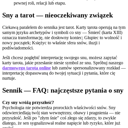
pewnej roli, relacji lub etapu.
Sny a tarot — nieoczekiwany związek
Ciekawą paralelem do sennika jest tarot. Karty tarota operują na tym
samym języku archetypów i symboli co sny — Śmierć (karta XIII)
oznacza transformację, nie dosłowny koniec; Głupiec to wolność i
nowy początek; Księżyc to właśnie sfera snów, iluzji i
podświadomości.
Jeśli chcesz pogłębić interpretację swojego snu, możesz zapytać
karty tarota, jakie przesłanie niesie symbol ze snu. Spróbuj naszego
darmowego tarota online
lub zamów spersonalizowany rozkład —
interpretację dopasowaną do twojej sytuacji i pytania, które cię
nurtuje.
Sennik — FAQ: najczęstsze pytania o sny
Czy sny wróżą przyszłość?
Psychologia nie potwierdza prorockich właściwości snów. Sny
odzwierciedlają twój stan wewnętrzny, obawy i pragnienia — nie
przyszłość. Jeśli po "złym śnie" coś złego się zdarzy, to zwykle
dlatego, że sen sygnalizował realne napięcie lub ryzyko, które już