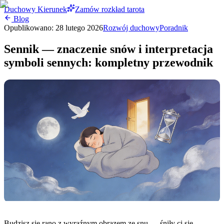
Duchowy Kierunek
Zamów rozkład tarota
Blog
Opublikowano:
28 lutego 2026
Rozwój duchowy
Poradnik
Sennik — znaczenie snów i interpretacja
symboli sennych: kompletny przewodnik
Budzisz się rano z wyraźnym obrazem ze snu — śniły ci się