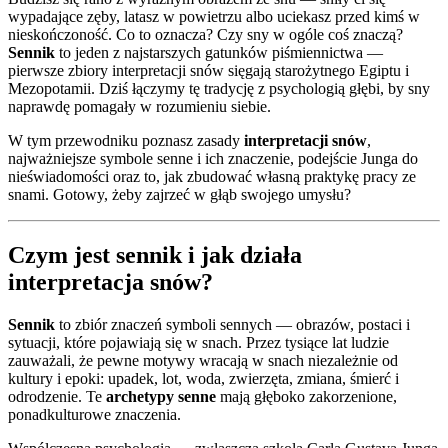
wypadające zęby, latasz w powietrzu albo uciekasz przed kimś w
nieskończoność. Co to oznacza? Czy sny w ogóle coś znaczą?
Sennik
to jeden z najstarszych gatunków piśmiennictwa —
pierwsze zbiory interpretacji snów sięgają starożytnego Egiptu i
Mezopotamii. Dziś łączymy tę tradycję z psychologią głębi, by sny
naprawdę pomagały w rozumieniu siebie.
W tym przewodniku poznasz zasady
interpretacji snów
,
najważniejsze symbole senne i ich znaczenie, podejście Junga do
nieświadomości oraz to, jak zbudować własną praktykę pracy ze
snami. Gotowy, żeby zajrzeć w głąb swojego umysłu?
Czym jest sennik i jak działa
interpretacja snów?
Sennik
to zbiór znaczeń symboli sennych — obrazów, postaci i
sytuacji, które pojawiają się w snach. Przez tysiące lat ludzie
zauważali, że pewne motywy wracają w snach niezależnie od
kultury i epoki: upadek, lot, woda, zwierzęta, zmiana, śmierć i
odrodzenie. Te
archetypy senne
mają głęboko zakorzenione,
ponadkulturowe znaczenia.