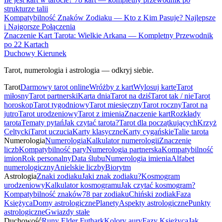
strukturze talii
Kompatybilność Znaków Zodiaku — Kto z Kim Pasuje? Najlepsze
i Najgorsze Połączenia
Znaczenie Kart Tarota: Wielkie Arkana — Kompletny Przewodnik
po 22 Kartach
Duchowy Kierunek
Tarot, numerologia i astrologia — odkryj siebie.
Tarot
Darmowy tarot online
Wróżby z kart
Wylosuj kartę
Tarot
miłosny
Tarot partnerski
Karta dnia
Tarot na dziś
Tarot tak / nie
Tarot
horoskop
Tarot tygodniowy
Tarot miesięczny
Tarot roczny
Tarot na
jutro
Tarot urodzeniowy
Tarot z imienia
Znaczenie kart
Rozkłady
tarota
Tematy pytań
Jak czytać tarota?
Tarot dla początkujących
Krzyż
Celtycki
Tarot uczucia
Karty klasyczne
Karty cygańskie
Talie tarota
Numerologia
Numerologia
Kalkulator numerologii
Znaczenie
liczb
Kompatybilność pary
Numerologia partnerska
Kompatybilność
imion
Rok personalny
Data ślubu
Numerologia imienia
Alfabet
numerologiczny
Anielskie liczby
Biorytm
Astrologia
Znaki zodiaku
Jaki znak zodiaku?
Kosmogram
urodzeniowy
Kalkulator kosmogramu
Jak czytać kosmogram?
Kompatybilność znaków
78 par zodiaku
Chiński zodiak
Faza
Księżyca
Domy astrologiczne
Planety
Aspekty astrologiczne
Punkty
astrologiczne
Gwiazdy stałe
Duchowość
Runy Elder Futhark
Kolory aury
Fazy Księżyca
Jak