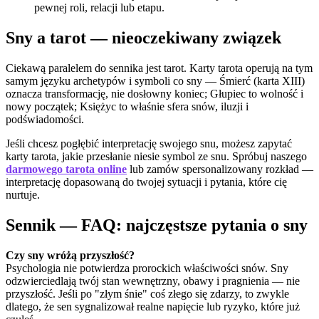
pewnej roli, relacji lub etapu.
Sny a tarot — nieoczekiwany związek
Ciekawą paralelem do sennika jest tarot. Karty tarota operują na tym
samym języku archetypów i symboli co sny — Śmierć (karta XIII)
oznacza transformację, nie dosłowny koniec; Głupiec to wolność i
nowy początek; Księżyc to właśnie sfera snów, iluzji i
podświadomości.
Jeśli chcesz pogłębić interpretację swojego snu, możesz zapytać
karty tarota, jakie przesłanie niesie symbol ze snu. Spróbuj naszego
darmowego tarota online
lub zamów spersonalizowany rozkład —
interpretację dopasowaną do twojej sytuacji i pytania, które cię
nurtuje.
Sennik — FAQ: najczęstsze pytania o sny
Czy sny wróżą przyszłość?
Psychologia nie potwierdza prorockich właściwości snów. Sny
odzwierciedlają twój stan wewnętrzny, obawy i pragnienia — nie
przyszłość. Jeśli po "złym śnie" coś złego się zdarzy, to zwykle
dlatego, że sen sygnalizował realne napięcie lub ryzyko, które już