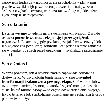
zapowiedź trudnych wiadomości, ale psychologia widzi w nim
przede wszystkim
lęk przed oceną otoczenia
i utratą wizerunku.
Jeśli sen o zębach powraca, warto zastanowić się: w jakiej sferze
życia czujesz się niepewnie?
Sen o lataniu
Latanie we śnie
to jeden z najprzyjemniejszych symboli. Zwykle
oznacza
poczucie wolności, ekspansję i przezwyciężenie
ograniczeń
. Pojawia się, gdy przełamujesz jakiś wewnętrzny blok
lub wychodzisz poza strefę komfortu. Jeśli jednak latanie zamienia
się w panikę lub strach przed upadkiem — sygnalizuje przeciążenie
ambicjami.
Sen o śmierci
Wbrew pozorom,
sen o śmierci
rzadko zapowiada cokolwiek
dosłownego. W psychologii Junga śmierć w śnie to
symbol
transformacji i zakończenia pewnego etapu
. Coś w tobie lub w
twoim życiu umiera, by mogło narodzić się coś nowego. Jeśli śniła
ci się śmierć bliskiej osoby — to często odzwierciedlenie twojego
lęku o tę relację lub symboliczne pożegnanie się z rolą, jaką ta osoba
pełni w twoim życiu.