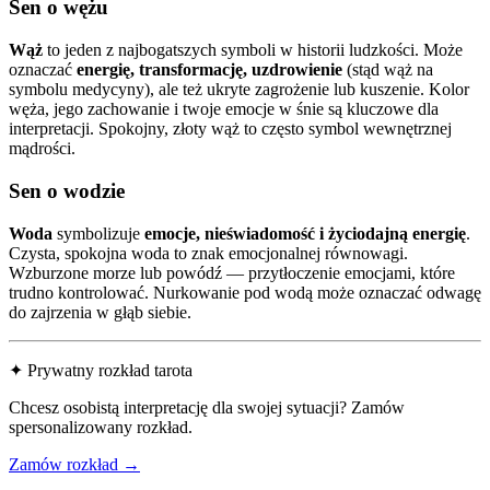
Sen o wężu
Wąż
to jeden z najbogatszych symboli w historii ludzkości. Może
oznaczać
energię, transformację, uzdrowienie
(stąd wąż na
symbolu medycyny), ale też ukryte zagrożenie lub kuszenie. Kolor
węża, jego zachowanie i twoje emocje w śnie są kluczowe dla
interpretacji. Spokojny, złoty wąż to często symbol wewnętrznej
mądrości.
Sen o wodzie
Woda
symbolizuje
emocje, nieświadomość i życiodajną energię
.
Czysta, spokojna woda to znak emocjonalnej równowagi.
Wzburzone morze lub powódź — przytłoczenie emocjami, które
trudno kontrolować. Nurkowanie pod wodą może oznaczać odwagę
do zajrzenia w głąb siebie.
✦ Prywatny rozkład tarota
Chcesz osobistą interpretację dla swojej sytuacji? Zamów
spersonalizowany rozkład.
Zamów rozkład →