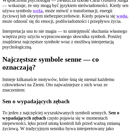
Współczesna psychologia — zwłaszcza szkoła Carla Gustava Junga
— wskazuje, że sny mogą być językiem nieświadomości. Kiedy sen
używa symbolu
węża
, może mówić o transformacji, energii
życiowej lub ukrytym niebezpieczeństwie. Kiedy pojawia się
woda
,
może odnosić się do emocji, podświadomości i przepływu życia.
Interpretacja snu to nie magia — to umiejętność słuchania własnego
wnętrza przy użyciu wypracowanego słownika symboli. Poniżej
znajdziesz najczęstsze symbole wraz z możliwą interpretacją
psychologiczną.
Najczęstsze symbole senne — co
oznaczają?
Istnieje kilkanaście motywów, które śnią się niemal każdemu
człowiekowi na Ziemi. Oto najważniejsze z nich wraz ze
znaczeniem:
Sen o wypadających zębach
To jeden z najczęściej wyszukiwanych symboli sennych.
Sen o
wypadających zębach
często pojawia się w momentach
niepewności, lęku przed utratą kontroli lub przed ważną zmianą
życiową. W tradycyjnym senniku bywa interpretowany jako