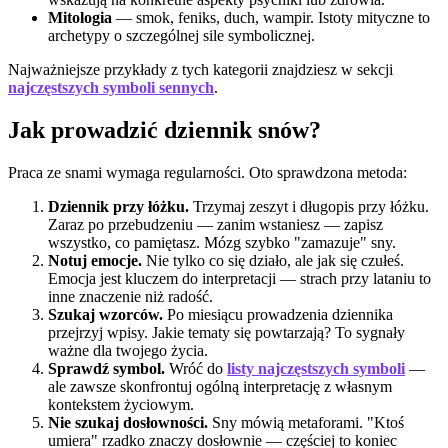
Mitologia
— smok, feniks, duch, wampir. Istoty mityczne to
archetypy o szczególnej sile symbolicznej.
Najważniejsze przykłady z tych kategorii znajdziesz w sekcji
najczęstszych symboli sennych
.
Jak prowadzić dziennik snów?
Praca ze snami wymaga regularności. Oto sprawdzona metoda:
Dziennik przy łóżku.
Trzymaj zeszyt i długopis przy łóżku.
Zaraz po przebudzeniu — zanim wstaniesz — zapisz
wszystko, co pamiętasz. Mózg szybko "zamazuje" sny.
Notuj emocje.
Nie tylko co się działo, ale jak się czułeś.
Emocja jest kluczem do interpretacji — strach przy lataniu to
inne znaczenie niż radość.
Szukaj wzorców.
Po miesiącu prowadzenia dziennika
przejrzyj wpisy. Jakie tematy się powtarzają? To sygnały
ważne dla twojego życia.
Sprawdź symbol.
Wróć do
listy najczęstszych symboli
—
ale zawsze skonfrontuj ogólną interpretację z własnym
kontekstem życiowym.
Nie szukaj dosłowności.
Sny mówią metaforami. "Ktoś
umiera" rzadko znaczy dosłownie — częściej to koniec