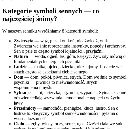
Kategorie symboli sennych — co
najczęściej śnimy?
W naszym senniku wyróżniamy 8 kategorii symboli:
Zwierzęta
— wąż, pies, kot, koń, niedźwiedź, wilk.
Zwierzęta we śnie reprezentują instynkty, popędy i archetypy.
Sen o psie to często symbol lojalności i przyjaźni.
Natura
— woda, ogień, las, góra, księżyc. Żywioły mówią o
fundamentalnych energiach psychiki.
Ludzie
— matka, ojciec, dziecko, nieznajomy. Postacie we
snach często są aspektami ciebie samego.
Dom
— dom, pokój, piwnica, strych. Dom we śnie to symbol
psychiki — piwnica to nieświadomość, strych —
wspomnienia i myśli.
Sytuacje
— lot, ucieczka, egzamin, wypadek. Sytuacje senne
odzwierciedlają wyzwania i emocjonalne napięcia w życiu
jawy.
Przedmioty
— samochód, pieniądze, klucz, lustro. Sen o
lustrze to klasyczny symbol samoświadomości i pytania o
własną tożsamość.
Ciało
— zęby, włosy, oczy, serce, ręce. Części ciała we śnie
wskazują na konkretne aspekty psychiki lub zdrowia.