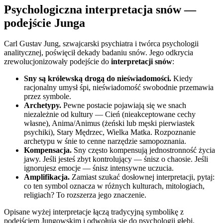
Psychologiczna interpretacja snów —
podejście Junga
Carl Gustav Jung, szwajcarski psychiatra i twórca psychologii
analitycznej, poświęcił dekady badaniu snów. Jego odkrycia
zrewolucjonizowały podejście do
interpretacji snów
:
Sny są królewską drogą do nieświadomości.
Kiedy
racjonalny umysł śpi, nieświadomość swobodnie przemawia
przez symbole.
Archetypy.
Pewne postacie pojawiają się we snach
niezależnie od kultury — Cień (nieakceptowane cechy
własne), Anima/Animus (żeński lub męski pierwiastek
psychiki), Stary Mędrzec, Wielka Matka. Rozpoznanie
archetypu w śnie to cenne narzędzie samopoznania.
Kompensacja.
Sny często kompensują jednostronność życia
jawy. Jeśli jesteś zbyt kontrolujący — śnisz o chaosie. Jeśli
ignorujesz emocje — śnisz intensywne uczucia.
Amplifikacja.
Zamiast szukać dosłownej interpretacji, pytaj:
co ten symbol oznacza w różnych kulturach, mitologiach,
religiach? To rozszerza jego znaczenie.
Opisane wyżej interpretacje łączą tradycyjną symbolikę z
podejściem Jungowskim i odwołują się do psychologii głębi.