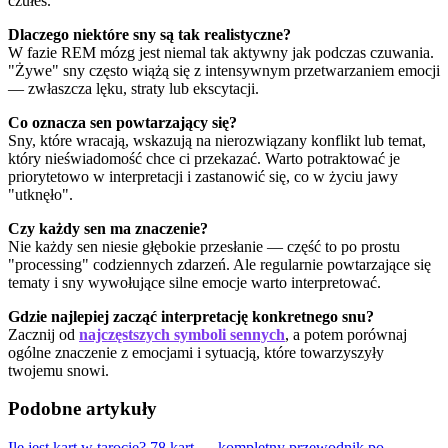
czułeś.
Dlaczego niektóre sny są tak realistyczne?
W fazie REM mózg jest niemal tak aktywny jak podczas czuwania.
"Żywe" sny często wiążą się z intensywnym przetwarzaniem emocji
— zwłaszcza lęku, straty lub ekscytacji.
Co oznacza sen powtarzający się?
Sny, które wracają, wskazują na nierozwiązany konflikt lub temat,
który nieświadomość chce ci przekazać. Warto potraktować je
priorytetowo w interpretacji i zastanowić się, co w życiu jawy
"utknęło".
Czy każdy sen ma znaczenie?
Nie każdy sen niesie głębokie przesłanie — część to po prostu
"processing" codziennych zdarzeń. Ale regularnie powtarzające się
tematy i sny wywołujące silne emocje warto interpretować.
Gdzie najlepiej zacząć interpretację konkretnego snu?
Zacznij od
najczęstszych symboli sennych
, a potem porównaj
ogólne znaczenie z emocjami i sytuacją, które towarzyszyły
twojemu snowi.
Podobne artykuły
Ile jest kart w tarocie? 78 kart — kompletny przewodnik po