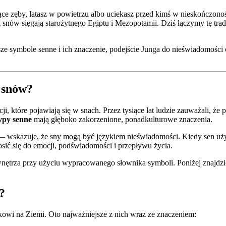
ące zęby, latasz w powietrzu albo uciekasz przed kimś w nieskończon
i snów sięgają starożytnego Egiptu i Mezopotamii. Dziś łączymy tę tr
sze symbole senne i ich znaczenie, podejście Junga do nieświadomości
a snów?
i, które pojawiają się w snach. Przez tysiące lat ludzie zauważali, ż
ypy senne
mają głęboko zakorzenione, ponadkulturowe znaczenia.
 — wskazuje, że sny mogą być językiem nieświadomości. Kiedy sen 
sić się do emocji, podświadomości i przepływu życia.
 wnętrza przy użyciu wypracowanego słownika symboli. Poniżej znajdzie
?
ekowi na Ziemi. Oto najważniejsze z nich wraz ze znaczeniem: