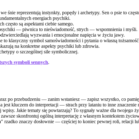
e śnie reprezentują instynkty, popędy i archetypy. Sen o psie to często
undamentalnych energiach psychiki.
ch często są aspektami ciebie samego.
psychiki — piwnica to nieświadomość, strych — wspomnienia i myśli.
dzwierciedlają wyzwania i emocjonalne napięcia w życiu jawy.
rze to klasyczny symbol samoświadomości i pytania o własną tożsamość
skazują na konkretne aspekty psychiki lub zdrowia.
chetypy o szczególnej sile symbolicznej.
tszych symboli sennych
.
Zaraz po przebudzeniu — zanim wstaniesz — zapisz wszystko, co pami
ja jest kluczem do interpretacji — strach przy lataniu to inne znaczenie 
 wpisy. Jakie tematy się powtarzają? To sygnały ważne dla twojego ży
zawsze skonfrontuj ogólną interpretację z własnym kontekstem życio
rzadko znaczy dosłownie — częściej to koniec pewnej roli, relacji lu