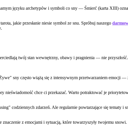
m samym języku archetypów i symboli co sny — Śmierć (karta XIII) ozn
 tarota, jakie przesłanie niesie symbol ze snu. Spróbuj naszego
darmowe
e.
iedlają twój stan wewnętrzny, obawy i pragnienia — nie przyszłość. Je
ywe" sny często wiążą się z intensywnym przetwarzaniem emocji — zwł
óry nieświadomość chce ci przekazać. Warto potraktować je priorytetowo
ssing" codziennych zdarzeń. Ale regularnie powtarzające się tematy i 
e znaczenie z emocjami i sytuacją, które towarzyszyły twojemu snowi.