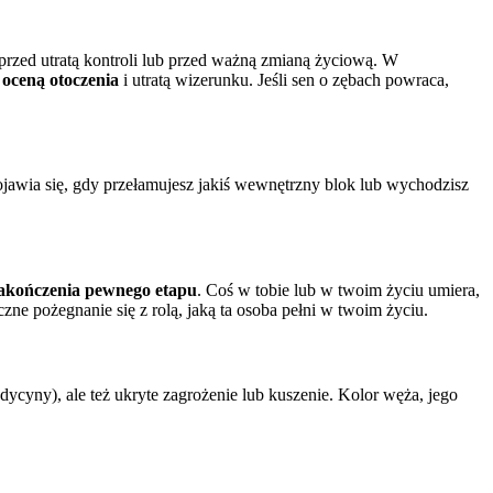
przed utratą kontroli lub przed ważną zmianą życiową. W
 oceną otoczenia
i utratą wizerunku. Jeśli sen o zębach powraca,
ojawia się, gdy przełamujesz jakiś wewnętrzny blok lub wychodzisz
zakończenia pewnego etapu
. Coś w tobie lub w twoim życiu umiera,
czne pożegnanie się z rolą, jaką ta osoba pełni w twoim życiu.
ycyny), ale też ukryte zagrożenie lub kuszenie. Kolor węża, jego