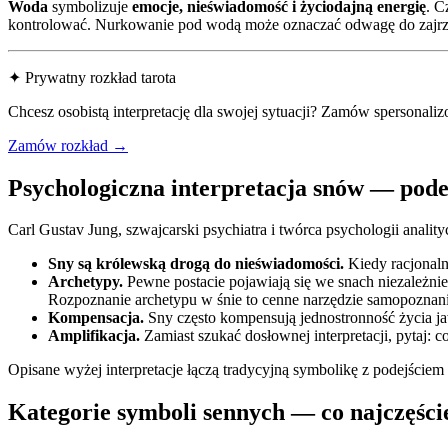
Woda
symbolizuje
emocje, nieświadomość i życiodajną energię
. C
kontrolować. Nurkowanie pod wodą może oznaczać odwagę do zajrze
✦ Prywatny rozkład tarota
Chcesz osobistą interpretację dla swojej sytuacji? Zamów spersonali
Zamów rozkład →
Psychologiczna interpretacja snów — pode
Carl Gustav Jung, szwajcarski psychiatra i twórca psychologii anali
Sny są królewską drogą do nieświadomości.
Kiedy racjonal
Archetypy.
Pewne postacie pojawiają się we snach niezależni
Rozpoznanie archetypu w śnie to cenne narzędzie samopoznani
Kompensacja.
Sny często kompensują jednostronność życia jawy
Amplifikacja.
Zamiast szukać dosłownej interpretacji, pytaj: c
Opisane wyżej interpretacje łączą tradycyjną symbolikę z podejściem
Kategorie symboli sennych — co najczęści