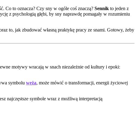
ość. Co to oznacza? Czy sny w ogóle coś znaczą?
Sennik
to jeden z
adycję z psychologią głębi, by sny naprawdę pomagały w rozumieniu
 oraz to, jak zbudować własną praktykę pracy ze snami. Gotowy, żeby
e pewne motywy wracają w snach niezależnie od kultury i epoki:
używa symbolu
węża
, może mówić o transformacji, energii życiowej
sz najczęstsze symbole wraz z możliwą interpretacją