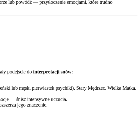
rze lub powódź — przytłoczenie emocjami, które trudno
wały podejście do
interpretacji snów
:
ński lub męski pierwiastek psychiki), Stary Mędrzec, Wielka Matka.
emocje — śnisz intensywne uczucia.
ozszerza jego znaczenie.