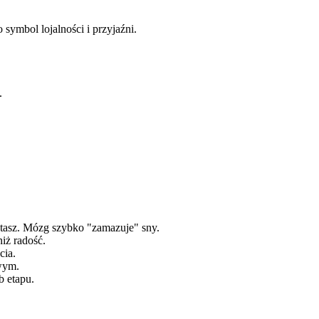
 symbol lojalności i przyjaźni.
.
ętasz. Mózg szybko "zamazuje" sny.
niż radość.
cia.
wym.
b etapu.