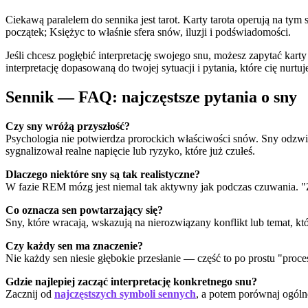
Ciekawą paralelem do sennika jest tarot. Karty tarota operują na ty
początek; Księżyc to właśnie sfera snów, iluzji i podświadomości.
Jeśli chcesz pogłębić interpretację swojego snu, możesz zapytać karty
interpretację dopasowaną do twojej sytuacji i pytania, które cię nurtuj
Sennik — FAQ: najczęstsze pytania o sny
Czy sny wróżą przyszłość?
Psychologia nie potwierdza prorockich właściwości snów. Sny odzwierc
sygnalizował realne napięcie lub ryzyko, które już czułeś.
Dlaczego niektóre sny są tak realistyczne?
W fazie REM mózg jest niemal tak aktywny jak podczas czuwania. "Ż
Co oznacza sen powtarzający się?
Sny, które wracają, wskazują na nierozwiązany konflikt lub temat, kt
Czy każdy sen ma znaczenie?
Nie każdy sen niesie głębokie przesłanie — część to po prostu "proce
Gdzie najlepiej zacząć interpretację konkretnego snu?
Zacznij od
najczęstszych symboli sennych
, a potem porównaj ogóln