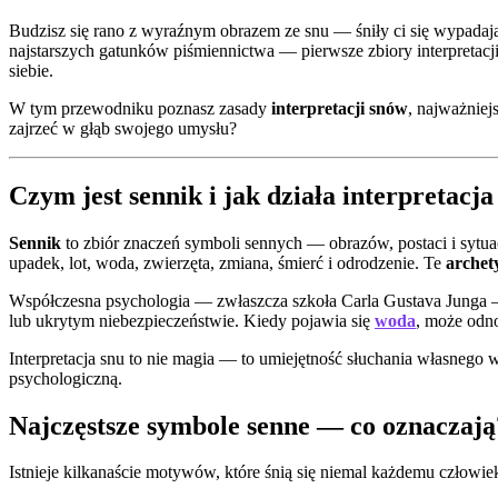
Budzisz się rano z wyraźnym obrazem ze snu — śniły ci się wypadaj
najstarszych gatunków piśmiennictwa — pierwsze zbiory interpretacj
siebie.
W tym przewodniku poznasz zasady
interpretacji snów
, najważniej
zajrzeć w głąb swojego umysłu?
Czym jest sennik i jak działa interpretacj
Sennik
to zbiór znaczeń symboli sennych — obrazów, postaci i sytuacj
upadek, lot, woda, zwierzęta, zmiana, śmierć i odrodzenie. Te
archet
Współczesna psychologia — zwłaszcza szkoła Carla Gustava Junga
lub ukrytym niebezpieczeństwie. Kiedy pojawia się
woda
, może odno
Interpretacja snu to nie magia — to umiejętność słuchania własnego
psychologiczną.
Najczęstsze symbole senne — co oznaczają
Istnieje kilkanaście motywów, które śnią się niemal każdemu człowi