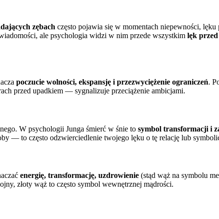
dających zębach
często pojawia się w momentach niepewności, lęku 
wiadomości, ale psychologia widzi w nim przede wszystkim
lęk przed
nacza
poczucie wolności, ekspansję i przezwyciężenie ograniczeń
. P
 strach przed upadkiem — sygnalizuje przeciążenie ambicjami.
ego. W psychologii Junga śmierć w śnie to
symbol transformacji i 
osoby — to często odzwierciedlenie twojego lęku o tę relację lub symboli
znaczać
energię, transformację, uzdrowienie
(stąd wąż na symbolu med
kojny, złoty wąż to często symbol wewnętrznej mądrości.