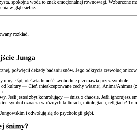
zysta, spokojna woda to znak emocjonalnej równowagi. Wzburzone mo
nia w głąb siebie.
zowany rozkład.
jście Junga
tycznej, poświęcił dekady badaniu snów. Jego odkrycia zrewolucjonizo
ny umysł śpi, nieświadomość swobodnie przemawia przez symbole.
e od kultury — Cień (nieakceptowane cechy własne), Anima/Animus (że
a.
. Jeśli jesteś zbyt kontrolujący — śnisz o chaosie. Jeśli ignorujesz 
o ten symbol oznacza w różnych kulturach, mitologiach, religiach? To r
 Jungowskim i odwołują się do psychologii głębi.
ej śnimy?