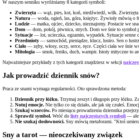
W naszym senniku wyróżniamy 8 kategorii symboli:
Zwierzęta
— wąż, pies, kot, koń, niedźwiedź, wilk. Zwierzęta w
Natura
— woda, ogień, las, góra, księżyc. Żywioły mówią o f
Ludzie
— matka, ojciec, dziecko, nieznajomy. Postacie we sna
Dom
— dom, pokój, piwnica, strych. Dom we śnie to symbol 
Sytuacje
— lot, ucieczka, egzamin, wypadek. Sytuacje senne o
Przedmioty
— samochód, pieniądze, klucz, lustro. Sen o lust
Ciało
— zęby, włosy, oczy, serce, ręce. Części ciała we śnie w
Mitologia
— smok, feniks, duch, wampir. Istoty mityczne to ar
Najważniejsze przykłady z tych kategorii znajdziesz w sekcji
najczęs
Jak prowadzić dziennik snów?
Praca ze snami wymaga regularności. Oto sprawdzona metoda:
Dziennik przy łóżku.
Trzymaj zeszyt i długopis przy łóżku. 
Notuj emocje.
Nie tylko co się działo, ale jak się czułeś. Emoc
Szukaj wzorców.
Po miesiącu prowadzenia dziennika przejrzyj
Sprawdź symbol.
Wróć do
listy najczęstszych symboli
— ale 
Nie szukaj dosłowności.
Sny mówią metaforami. "Ktoś umiera" 
Sny a tarot — nieoczekiwany związek