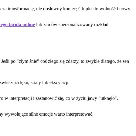
acza transformację, nie dosłowny koniec; Głupiec to wolność i nowy
go tarota online
lub zamów spersonalizowany rozkład —
śli po "złym śnie" coś złego się zdarzy, to zwykle dlatego, że sen
aszcza lęku, straty lub ekscytacji.
 w interpretacji i zastanowić się, co w życiu jawy "utknęło".
sny wywołujące silne emocje warto interpretować.