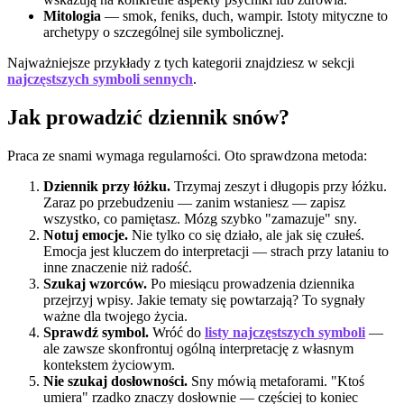
Mitologia
— smok, feniks, duch, wampir. Istoty mityczne to
archetypy o szczególnej sile symbolicznej.
Najważniejsze przykłady z tych kategorii znajdziesz w sekcji
najczęstszych symboli sennych
.
Jak prowadzić dziennik snów?
Praca ze snami wymaga regularności. Oto sprawdzona metoda:
Dziennik przy łóżku.
Trzymaj zeszyt i długopis przy łóżku.
Zaraz po przebudzeniu — zanim wstaniesz — zapisz
wszystko, co pamiętasz. Mózg szybko "zamazuje" sny.
Notuj emocje.
Nie tylko co się działo, ale jak się czułeś.
Emocja jest kluczem do interpretacji — strach przy lataniu to
inne znaczenie niż radość.
Szukaj wzorców.
Po miesiącu prowadzenia dziennika
przejrzyj wpisy. Jakie tematy się powtarzają? To sygnały
ważne dla twojego życia.
Sprawdź symbol.
Wróć do
listy najczęstszych symboli
—
ale zawsze skonfrontuj ogólną interpretację z własnym
kontekstem życiowym.
Nie szukaj dosłowności.
Sny mówią metaforami. "Ktoś
umiera" rzadko znaczy dosłownie — częściej to koniec