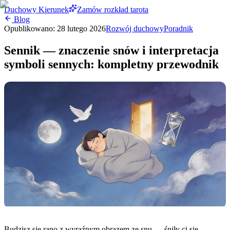
Duchowy Kierunek
Zamów rozkład tarota
Blog
Opublikowano:
28 lutego 2026
Rozwój duchowy
Poradnik
Sennik — znaczenie snów i interpretacja
symboli sennych: kompletny przewodnik
Budzisz się rano z wyraźnym obrazem ze snu — śniły ci się