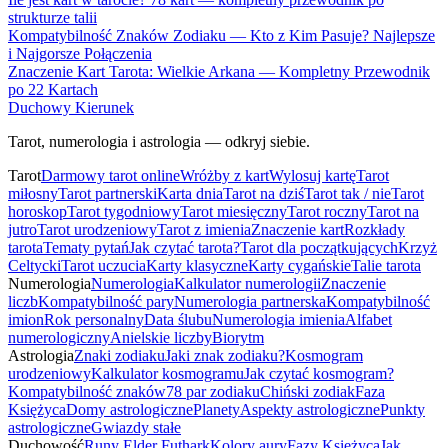
strukturze talii
Kompatybilność Znaków Zodiaku — Kto z Kim Pasuje? Najlepsze
i Najgorsze Połączenia
Znaczenie Kart Tarota: Wielkie Arkana — Kompletny Przewodnik
po 22 Kartach
Duchowy Kierunek
Tarot, numerologia i astrologia — odkryj siebie.
Tarot
Darmowy tarot online
Wróżby z kart
Wylosuj kartę
Tarot
miłosny
Tarot partnerski
Karta dnia
Tarot na dziś
Tarot tak / nie
Tarot
horoskop
Tarot tygodniowy
Tarot miesięczny
Tarot roczny
Tarot na
jutro
Tarot urodzeniowy
Tarot z imienia
Znaczenie kart
Rozkłady
tarota
Tematy pytań
Jak czytać tarota?
Tarot dla początkujących
Krzyż
Celtycki
Tarot uczucia
Karty klasyczne
Karty cygańskie
Talie tarota
Numerologia
Numerologia
Kalkulator numerologii
Znaczenie
liczb
Kompatybilność pary
Numerologia partnerska
Kompatybilność
imion
Rok personalny
Data ślubu
Numerologia imienia
Alfabet
numerologiczny
Anielskie liczby
Biorytm
Astrologia
Znaki zodiaku
Jaki znak zodiaku?
Kosmogram
urodzeniowy
Kalkulator kosmogramu
Jak czytać kosmogram?
Kompatybilność znaków
78 par zodiaku
Chiński zodiak
Faza
Księżyca
Domy astrologiczne
Planety
Aspekty astrologiczne
Punkty
astrologiczne
Gwiazdy stałe
Duchowość
Runy Elder Futhark
Kolory aury
Fazy Księżyca
Jak