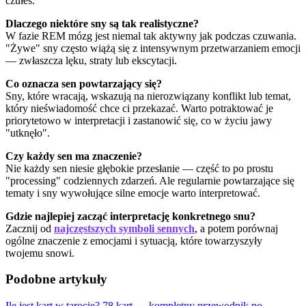
czułeś.
Dlaczego niektóre sny są tak realistyczne?
W fazie REM mózg jest niemal tak aktywny jak podczas czuwania.
"Żywe" sny często wiążą się z intensywnym przetwarzaniem emocji
— zwłaszcza lęku, straty lub ekscytacji.
Co oznacza sen powtarzający się?
Sny, które wracają, wskazują na nierozwiązany konflikt lub temat,
który nieświadomość chce ci przekazać. Warto potraktować je
priorytetowo w interpretacji i zastanowić się, co w życiu jawy
"utknęło".
Czy każdy sen ma znaczenie?
Nie każdy sen niesie głębokie przesłanie — część to po prostu
"processing" codziennych zdarzeń. Ale regularnie powtarzające się
tematy i sny wywołujące silne emocje warto interpretować.
Gdzie najlepiej zacząć interpretację konkretnego snu?
Zacznij od
najczęstszych symboli sennych
, a potem porównaj
ogólne znaczenie z emocjami i sytuacją, które towarzyszyły
twojemu snowi.
Podobne artykuły
Ile jest kart w tarocie? 78 kart — kompletny przewodnik po