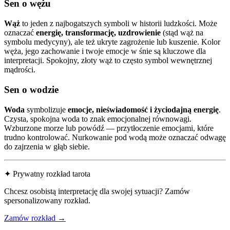
Sen o wężu
Wąż
to jeden z najbogatszych symboli w historii ludzkości. Może
oznaczać
energię, transformację, uzdrowienie
(stąd wąż na
symbolu medycyny), ale też ukryte zagrożenie lub kuszenie. Kolor
węża, jego zachowanie i twoje emocje w śnie są kluczowe dla
interpretacji. Spokojny, złoty wąż to często symbol wewnętrznej
mądrości.
Sen o wodzie
Woda
symbolizuje
emocje, nieświadomość i życiodajną energię
.
Czysta, spokojna woda to znak emocjonalnej równowagi.
Wzburzone morze lub powódź — przytłoczenie emocjami, które
trudno kontrolować. Nurkowanie pod wodą może oznaczać odwagę
do zajrzenia w głąb siebie.
✦ Prywatny rozkład tarota
Chcesz osobistą interpretację dla swojej sytuacji? Zamów
spersonalizowany rozkład.
Zamów rozkład →