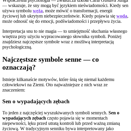
Współczesna psychologia — zwłaszcza szkoła Carla Gustava Junga
— wskazuje, że sny mogą być językiem nieświadomości. Kiedy sen
używa symbolu
węża
, może mówić o transformacji, energii
życiowej lub ukrytym niebezpieczeństwie. Kiedy pojawia się
woda
,
może odnosić się do emocji, podświadomości i przepływu życia.
Interpretacja snu to nie magia — to umiejętność słuchania własnego
wnętrza przy użyciu wypracowanego słownika symboli. Poniżej
znajdziesz najczęstsze symbole wraz z możliwą interpretacją
psychologiczną.
Najczęstsze symbole senne — co
oznaczają?
Istnieje kilkanaście motywów, które śnią się niemal każdemu
człowiekowi na Ziemi. Oto najważniejsze z nich wraz ze
znaczeniem:
Sen o wypadających zębach
To jeden z najczęściej wyszukiwanych symboli sennych.
Sen o
wypadających zębach
często pojawia się w momentach
niepewności, lęku przed utratą kontroli lub przed ważną zmianą
życiową. W tradycyjnym senniku bywa interpretowany jako