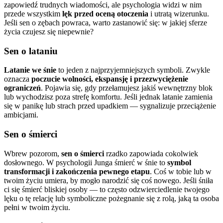
zapowiedź trudnych wiadomości, ale psychologia widzi w nim
przede wszystkim
lęk przed oceną otoczenia
i utratą wizerunku.
Jeśli sen o zębach powraca, warto zastanowić się: w jakiej sferze
życia czujesz się niepewnie?
Sen o lataniu
Latanie we śnie
to jeden z najprzyjemniejszych symboli. Zwykle
oznacza
poczucie wolności, ekspansję i przezwyciężenie
ograniczeń
. Pojawia się, gdy przełamujesz jakiś wewnętrzny blok
lub wychodzisz poza strefę komfortu. Jeśli jednak latanie zamienia
się w panikę lub strach przed upadkiem — sygnalizuje przeciążenie
ambicjami.
Sen o śmierci
Wbrew pozorom,
sen o śmierci
rzadko zapowiada cokolwiek
dosłownego. W psychologii Junga śmierć w śnie to
symbol
transformacji i zakończenia pewnego etapu
. Coś w tobie lub w
twoim życiu umiera, by mogło narodzić się coś nowego. Jeśli śniła
ci się śmierć bliskiej osoby — to często odzwierciedlenie twojego
lęku o tę relację lub symboliczne pożegnanie się z rolą, jaką ta osoba
pełni w twoim życiu.