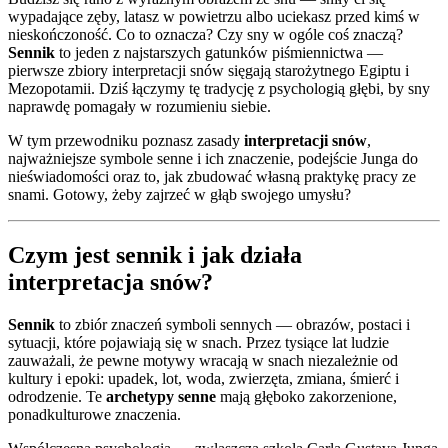
wypadające zęby, latasz w powietrzu albo uciekasz przed kimś w
nieskończoność. Co to oznacza? Czy sny w ogóle coś znaczą?
Sennik
to jeden z najstarszych gatunków piśmiennictwa —
pierwsze zbiory interpretacji snów sięgają starożytnego Egiptu i
Mezopotamii. Dziś łączymy tę tradycję z psychologią głębi, by sny
naprawdę pomagały w rozumieniu siebie.
W tym przewodniku poznasz zasady
interpretacji snów
,
najważniejsze symbole senne i ich znaczenie, podejście Junga do
nieświadomości oraz to, jak zbudować własną praktykę pracy ze
snami. Gotowy, żeby zajrzeć w głąb swojego umysłu?
Czym jest sennik i jak działa
interpretacja snów?
Sennik
to zbiór znaczeń symboli sennych — obrazów, postaci i
sytuacji, które pojawiają się w snach. Przez tysiące lat ludzie
zauważali, że pewne motywy wracają w snach niezależnie od
kultury i epoki: upadek, lot, woda, zwierzęta, zmiana, śmierć i
odrodzenie. Te
archetypy senne
mają głęboko zakorzenione,
ponadkulturowe znaczenia.