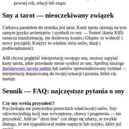
pewnej roli, relacji lub etapu.
Sny a tarot — nieoczekiwany związek
Ciekawą paralelem do sennika jest tarot. Karty tarota operują na tym
samym języku archetypów i symboli co sny — Śmierć (karta XIII)
oznacza transformację, nie dosłowny koniec; Głupiec to wolność i
nowy początek; Księżyc to właśnie sfera snów, iluzji i
podświadomości.
Jeśli chcesz pogłębić interpretację swojego snu, możesz zapytać
karty tarota, jakie przesłanie niesie symbol ze snu. Spróbuj naszego
darmowego tarota online
lub zamów spersonalizowany rozkład —
interpretację dopasowaną do twojej sytuacji i pytania, które cię
nurtuje.
Sennik — FAQ: najczęstsze pytania o sny
Czy sny wróżą przyszłość?
Psychologia nie potwierdza prorockich właściwości snów. Sny
odzwierciedlają twój stan wewnętrzny, obawy i pragnienia — nie
przyszłość. Jeśli po "złym śnie" coś złego się zdarzy, to zwykle
dlatego, że sen sygnalizował realne napięcie lub ryzyko, które już