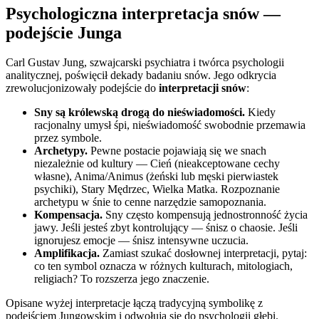
Psychologiczna interpretacja snów —
podejście Junga
Carl Gustav Jung, szwajcarski psychiatra i twórca psychologii
analitycznej, poświęcił dekady badaniu snów. Jego odkrycia
zrewolucjonizowały podejście do
interpretacji snów
:
Sny są królewską drogą do nieświadomości.
Kiedy
racjonalny umysł śpi, nieświadomość swobodnie przemawia
przez symbole.
Archetypy.
Pewne postacie pojawiają się we snach
niezależnie od kultury — Cień (nieakceptowane cechy
własne), Anima/Animus (żeński lub męski pierwiastek
psychiki), Stary Mędrzec, Wielka Matka. Rozpoznanie
archetypu w śnie to cenne narzędzie samopoznania.
Kompensacja.
Sny często kompensują jednostronność życia
jawy. Jeśli jesteś zbyt kontrolujący — śnisz o chaosie. Jeśli
ignorujesz emocje — śnisz intensywne uczucia.
Amplifikacja.
Zamiast szukać dosłownej interpretacji, pytaj:
co ten symbol oznacza w różnych kulturach, mitologiach,
religiach? To rozszerza jego znaczenie.
Opisane wyżej interpretacje łączą tradycyjną symbolikę z
podejściem Jungowskim i odwołują się do psychologii głębi.