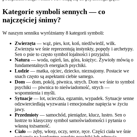
Kategorie symboli sennych — co
najczęściej śnimy?
W naszym senniku wyróżniamy 8 kategorii symboli:
Zwierzęta
— wąż, pies, kot, koń, niedźwiedź, wilk.
Zwierzęta we śnie reprezentują instynkty, popędy i archetypy.
Sen o psie to często symbol lojalności i przyjaźni.
Natura
— woda, ogień, las, góra, księżyc. Żywioły mówią o
fundamentalnych energiach psychiki.
Ludzie
— matka, ojciec, dziecko, nieznajomy. Postacie we
snach często są aspektami ciebie samego.
Dom
— dom, pokój, piwnica, strych. Dom we śnie to symbol
psychiki — piwnica to nieświadomość, strych —
wspomnienia i myśli.
Sytuacje
— lot, ucieczka, egzamin, wypadek. Sytuacje senne
odzwierciedlają wyzwania i emocjonalne napięcia w życiu
jawy.
Przedmioty
— samochód, pieniądze, klucz, lustro. Sen o
lustrze to klasyczny symbol samoświadomości i pytania o
własną tożsamość.
Ciało
— zęby, włosy, oczy, serce, ręce. Części ciała we śnie
wskazują na konkretne aspekty psychiki lub zdrowia.