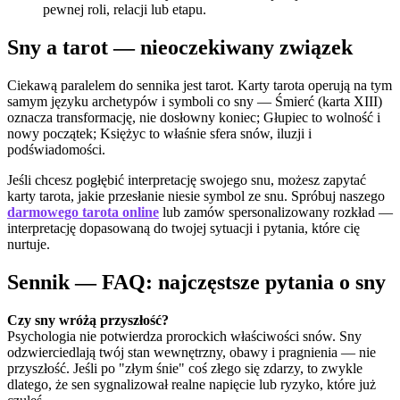
pewnej roli, relacji lub etapu.
Sny a tarot — nieoczekiwany związek
Ciekawą paralelem do sennika jest tarot. Karty tarota operują na tym
samym języku archetypów i symboli co sny — Śmierć (karta XIII)
oznacza transformację, nie dosłowny koniec; Głupiec to wolność i
nowy początek; Księżyc to właśnie sfera snów, iluzji i
podświadomości.
Jeśli chcesz pogłębić interpretację swojego snu, możesz zapytać
karty tarota, jakie przesłanie niesie symbol ze snu. Spróbuj naszego
darmowego tarota online
lub zamów spersonalizowany rozkład —
interpretację dopasowaną do twojej sytuacji i pytania, które cię
nurtuje.
Sennik — FAQ: najczęstsze pytania o sny
Czy sny wróżą przyszłość?
Psychologia nie potwierdza prorockich właściwości snów. Sny
odzwierciedlają twój stan wewnętrzny, obawy i pragnienia — nie
przyszłość. Jeśli po "złym śnie" coś złego się zdarzy, to zwykle
dlatego, że sen sygnalizował realne napięcie lub ryzyko, które już