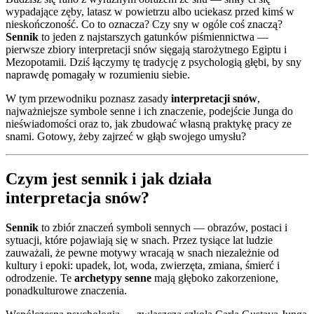
wypadające zęby, latasz w powietrzu albo uciekasz przed kimś w
nieskończoność. Co to oznacza? Czy sny w ogóle coś znaczą?
Sennik
to jeden z najstarszych gatunków piśmiennictwa —
pierwsze zbiory interpretacji snów sięgają starożytnego Egiptu i
Mezopotamii. Dziś łączymy tę tradycję z psychologią głębi, by sny
naprawdę pomagały w rozumieniu siebie.
W tym przewodniku poznasz zasady
interpretacji snów
,
najważniejsze symbole senne i ich znaczenie, podejście Junga do
nieświadomości oraz to, jak zbudować własną praktykę pracy ze
snami. Gotowy, żeby zajrzeć w głąb swojego umysłu?
Czym jest sennik i jak działa
interpretacja snów?
Sennik
to zbiór znaczeń symboli sennych — obrazów, postaci i
sytuacji, które pojawiają się w snach. Przez tysiące lat ludzie
zauważali, że pewne motywy wracają w snach niezależnie od
kultury i epoki: upadek, lot, woda, zwierzęta, zmiana, śmierć i
odrodzenie. Te
archetypy senne
mają głęboko zakorzenione,
ponadkulturowe znaczenia.