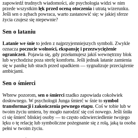
zapowiedź trudnych wiadomości, ale psychologia widzi w nim
przede wszystkim
lęk przed oceną otoczenia
i utratą wizerunku.
Jeśli sen o zębach powraca, warto zastanowić się: w jakiej sferze
życia czujesz się niepewnie?
Sen o lataniu
Latanie we śnie
to jeden z najprzyjemniejszych symboli. Zwykle
oznacza
poczucie wolności, ekspansję i przezwyciężenie
ograniczeń
. Pojawia się, gdy przełamujesz jakiś wewnętrzny blok
lub wychodzisz poza strefę komfortu. Jeśli jednak latanie zamienia
się w panikę lub strach przed upadkiem — sygnalizuje przeciążenie
ambicjami.
Sen o śmierci
Wbrew pozorom,
sen o śmierci
rzadko zapowiada cokolwiek
dosłownego. W psychologii Junga śmierć w śnie to
symbol
transformacji i zakończenia pewnego etapu
. Coś w tobie lub w
twoim życiu umiera, by mogło narodzić się coś nowego. Jeśli śniła
ci się śmierć bliskiej osoby — to często odzwierciedlenie twojego
lęku o tę relację lub symboliczne pożegnanie się z rolą, jaką ta osoba
pełni w twoim życiu.