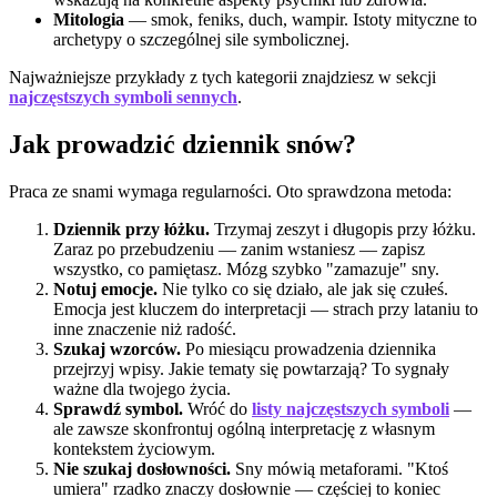
Mitologia
— smok, feniks, duch, wampir. Istoty mityczne to
archetypy o szczególnej sile symbolicznej.
Najważniejsze przykłady z tych kategorii znajdziesz w sekcji
najczęstszych symboli sennych
.
Jak prowadzić dziennik snów?
Praca ze snami wymaga regularności. Oto sprawdzona metoda:
Dziennik przy łóżku.
Trzymaj zeszyt i długopis przy łóżku.
Zaraz po przebudzeniu — zanim wstaniesz — zapisz
wszystko, co pamiętasz. Mózg szybko "zamazuje" sny.
Notuj emocje.
Nie tylko co się działo, ale jak się czułeś.
Emocja jest kluczem do interpretacji — strach przy lataniu to
inne znaczenie niż radość.
Szukaj wzorców.
Po miesiącu prowadzenia dziennika
przejrzyj wpisy. Jakie tematy się powtarzają? To sygnały
ważne dla twojego życia.
Sprawdź symbol.
Wróć do
listy najczęstszych symboli
—
ale zawsze skonfrontuj ogólną interpretację z własnym
kontekstem życiowym.
Nie szukaj dosłowności.
Sny mówią metaforami. "Ktoś
umiera" rzadko znaczy dosłownie — częściej to koniec