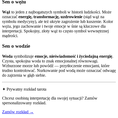
Sen o wężu
Wąż
to jeden z najbogatszych symboli w historii ludzkości. Może
oznaczać
energię, transformację, uzdrowienie
(stąd wąż na
symbolu medycyny), ale też ukryte zagrożenie lub kuszenie. Kolor
węża, jego zachowanie i twoje emocje w śnie są kluczowe dla
interpretacji. Spokojny, złoty wąż to często symbol wewnętrznej
mądrości.
Sen o wodzie
Woda
symbolizuje
emocje, nieświadomość i życiodajną energię
.
Czysta, spokojna woda to znak emocjonalnej równowagi.
Wzburzone morze lub powódź — przytłoczenie emocjami, które
trudno kontrolować. Nurkowanie pod wodą może oznaczać odwagę
do zajrzenia w głąb siebie.
✦ Prywatny rozkład tarota
Chcesz osobistą interpretację dla swojej sytuacji? Zamów
spersonalizowany rozkład.
Zamów rozkład →