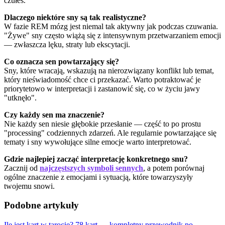
czułeś.
Dlaczego niektóre sny są tak realistyczne?
W fazie REM mózg jest niemal tak aktywny jak podczas czuwania.
"Żywe" sny często wiążą się z intensywnym przetwarzaniem emocji
— zwłaszcza lęku, straty lub ekscytacji.
Co oznacza sen powtarzający się?
Sny, które wracają, wskazują na nierozwiązany konflikt lub temat,
który nieświadomość chce ci przekazać. Warto potraktować je
priorytetowo w interpretacji i zastanowić się, co w życiu jawy
"utknęło".
Czy każdy sen ma znaczenie?
Nie każdy sen niesie głębokie przesłanie — część to po prostu
"processing" codziennych zdarzeń. Ale regularnie powtarzające się
tematy i sny wywołujące silne emocje warto interpretować.
Gdzie najlepiej zacząć interpretację konkretnego snu?
Zacznij od
najczęstszych symboli sennych
, a potem porównaj
ogólne znaczenie z emocjami i sytuacją, które towarzyszyły
twojemu snowi.
Podobne artykuły
Ile jest kart w tarocie? 78 kart — kompletny przewodnik po