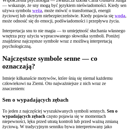
Współczesna psychologia — zwłaszcza szkoła Carla Gustava Junga
— wskazuje, że sny mogą być językiem nieświadomości. Kiedy sen
używa symbolu
węża
, może mówić o transformacji, energii
życiowej lub ukrytym niebezpieczeństwie. Kiedy pojawia się
woda
,
może odnosić się do emocji, podświadomości i przepływu życia.
Interpretacja snu to nie magia — to umiejętność słuchania własnego
wnętrza przy użyciu wypracowanego słownika symboli. Poniżej
znajdziesz najczęstsze symbole wraz z możliwą interpretacją
psychologiczną.
Najczęstsze symbole senne — co
oznaczają?
Istnieje kilkanaście motywów, które śnią się niemal każdemu
człowiekowi na Ziemi. Oto najważniejsze z nich wraz ze
znaczeniem:
Sen o wypadających zębach
To jeden z najczęściej wyszukiwanych symboli sennych.
Sen o
wypadających zębach
często pojawia się w momentach
niepewności, lęku przed utratą kontroli lub przed ważną zmianą
życiową. W tradycyjnym senniku bywa interpretowany jako