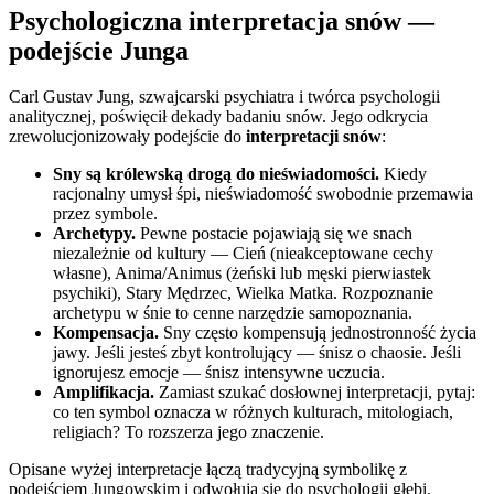
Psychologiczna interpretacja snów —
podejście Junga
Carl Gustav Jung, szwajcarski psychiatra i twórca psychologii
analitycznej, poświęcił dekady badaniu snów. Jego odkrycia
zrewolucjonizowały podejście do
interpretacji snów
:
Sny są królewską drogą do nieświadomości.
Kiedy
racjonalny umysł śpi, nieświadomość swobodnie przemawia
przez symbole.
Archetypy.
Pewne postacie pojawiają się we snach
niezależnie od kultury — Cień (nieakceptowane cechy
własne), Anima/Animus (żeński lub męski pierwiastek
psychiki), Stary Mędrzec, Wielka Matka. Rozpoznanie
archetypu w śnie to cenne narzędzie samopoznania.
Kompensacja.
Sny często kompensują jednostronność życia
jawy. Jeśli jesteś zbyt kontrolujący — śnisz o chaosie. Jeśli
ignorujesz emocje — śnisz intensywne uczucia.
Amplifikacja.
Zamiast szukać dosłownej interpretacji, pytaj:
co ten symbol oznacza w różnych kulturach, mitologiach,
religiach? To rozszerza jego znaczenie.
Opisane wyżej interpretacje łączą tradycyjną symbolikę z
podejściem Jungowskim i odwołują się do psychologii głębi.