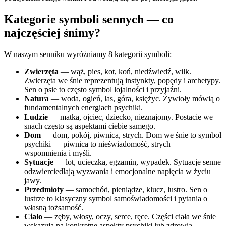
Kategorie symboli sennych — co
najczęściej śnimy?
W naszym senniku wyróżniamy 8 kategorii symboli:
Zwierzęta
— wąż, pies, kot, koń, niedźwiedź, wilk.
Zwierzęta we śnie reprezentują instynkty, popędy i archetypy.
Sen o psie to często symbol lojalności i przyjaźni.
Natura
— woda, ogień, las, góra, księżyc. Żywioły mówią o
fundamentalnych energiach psychiki.
Ludzie
— matka, ojciec, dziecko, nieznajomy. Postacie we
snach często są aspektami ciebie samego.
Dom
— dom, pokój, piwnica, strych. Dom we śnie to symbol
psychiki — piwnica to nieświadomość, strych —
wspomnienia i myśli.
Sytuacje
— lot, ucieczka, egzamin, wypadek. Sytuacje senne
odzwierciedlają wyzwania i emocjonalne napięcia w życiu
jawy.
Przedmioty
— samochód, pieniądze, klucz, lustro. Sen o
lustrze to klasyczny symbol samoświadomości i pytania o
własną tożsamość.
Ciało
— zęby, włosy, oczy, serce, ręce. Części ciała we śnie
wskazują na konkretne aspekty psychiki lub zdrowia.