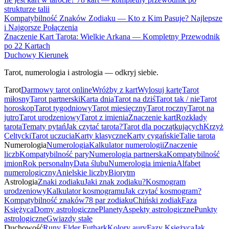
strukturze talii
Kompatybilność Znaków Zodiaku — Kto z Kim Pasuje? Najlepsze
i Najgorsze Połączenia
Znaczenie Kart Tarota: Wielkie Arkana — Kompletny Przewodnik
po 22 Kartach
Duchowy Kierunek
Tarot, numerologia i astrologia — odkryj siebie.
Tarot
Darmowy tarot online
Wróżby z kart
Wylosuj kartę
Tarot
miłosny
Tarot partnerski
Karta dnia
Tarot na dziś
Tarot tak / nie
Tarot
horoskop
Tarot tygodniowy
Tarot miesięczny
Tarot roczny
Tarot na
jutro
Tarot urodzeniowy
Tarot z imienia
Znaczenie kart
Rozkłady
tarota
Tematy pytań
Jak czytać tarota?
Tarot dla początkujących
Krzyż
Celtycki
Tarot uczucia
Karty klasyczne
Karty cygańskie
Talie tarota
Numerologia
Numerologia
Kalkulator numerologii
Znaczenie
liczb
Kompatybilność pary
Numerologia partnerska
Kompatybilność
imion
Rok personalny
Data ślubu
Numerologia imienia
Alfabet
numerologiczny
Anielskie liczby
Biorytm
Astrologia
Znaki zodiaku
Jaki znak zodiaku?
Kosmogram
urodzeniowy
Kalkulator kosmogramu
Jak czytać kosmogram?
Kompatybilność znaków
78 par zodiaku
Chiński zodiak
Faza
Księżyca
Domy astrologiczne
Planety
Aspekty astrologiczne
Punkty
astrologiczne
Gwiazdy stałe
Duchowość
Runy Elder Futhark
Kolory aury
Fazy Księżyca
Jak