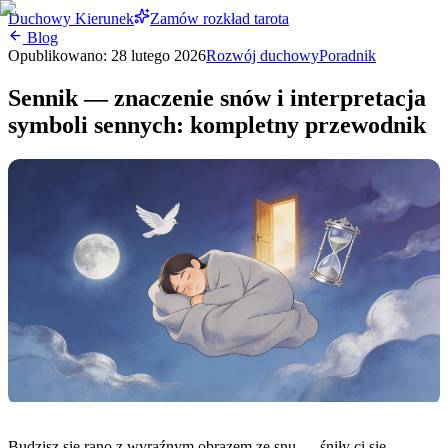
Duchowy Kierunek
Zamów rozkład tarota
Blog
Opublikowano:
28 lutego 2026
Rozwój duchowy
Poradnik
Sennik — znaczenie snów i interpretacja
symboli sennych: kompletny przewodnik
Budzisz się rano z wyraźnym obrazem ze snu — śniły ci się