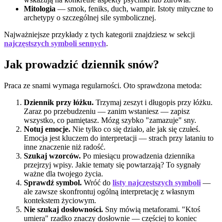
Mitologia
— smok, feniks, duch, wampir. Istoty mityczne to
archetypy o szczególnej sile symbolicznej.
Najważniejsze przykłady z tych kategorii znajdziesz w sekcji
najczęstszych symboli sennych
.
Jak prowadzić dziennik snów?
Praca ze snami wymaga regularności. Oto sprawdzona metoda:
Dziennik przy łóżku.
Trzymaj zeszyt i długopis przy łóżku.
Zaraz po przebudzeniu — zanim wstaniesz — zapisz
wszystko, co pamiętasz. Mózg szybko "zamazuje" sny.
Notuj emocje.
Nie tylko co się działo, ale jak się czułeś.
Emocja jest kluczem do interpretacji — strach przy lataniu to
inne znaczenie niż radość.
Szukaj wzorców.
Po miesiącu prowadzenia dziennika
przejrzyj wpisy. Jakie tematy się powtarzają? To sygnały
ważne dla twojego życia.
Sprawdź symbol.
Wróć do
listy najczęstszych symboli
—
ale zawsze skonfrontuj ogólną interpretację z własnym
kontekstem życiowym.
Nie szukaj dosłowności.
Sny mówią metaforami. "Ktoś
umiera" rzadko znaczy dosłownie — częściej to koniec