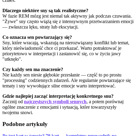
czułeś.
Dlaczego niektóre sny są tak realistyczne?
W fazie REM mózg jest niemal tak aktywny jak podczas czuwania.
"Żywe" sny często wiążą się z intensywnym przetwarzaniem emocji
— zwłaszcza lęku, straty lub ekscytacji.
Co oznacza sen powtarzający się?
Sny, które wracają, wskazują na nierozwiązany konflikt lub temat,
który nieświadomość chce ci przekazać. Warto potraktować je
priorytetowo w interpretacji i zastanowić się, co w życiu jawy
"utknęło".
Czy każdy sen ma znaczenie?
Nie każdy sen niesie głębokie przesłanie — część to po prostu
"processing" codziennych zdarzeń. Ale regularnie powtarzające się
tematy i sny wywołujące silne emocje warto interpretować.
Gdzie najlepiej zacząć interpretację konkretnego snu?
Zacznij od
najczęstszych symboli sennych
, a potem porównaj
ogólne znaczenie z emocjami i sytuacją, które towarzyszyły
twojemu snowi.
Podobne artykuły
Ile jest kart w tarocie? 78 kart — kompletny przewodnik po