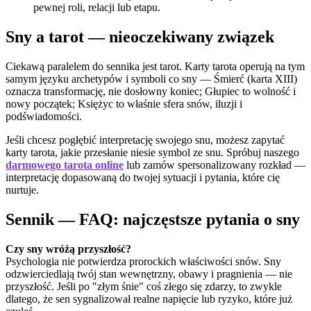
pewnej roli, relacji lub etapu.
Sny a tarot — nieoczekiwany związek
Ciekawą paralelem do sennika jest tarot. Karty tarota operują na tym
samym języku archetypów i symboli co sny — Śmierć (karta XIII)
oznacza transformację, nie dosłowny koniec; Głupiec to wolność i
nowy początek; Księżyc to właśnie sfera snów, iluzji i
podświadomości.
Jeśli chcesz pogłębić interpretację swojego snu, możesz zapytać
karty tarota, jakie przesłanie niesie symbol ze snu. Spróbuj naszego
darmowego tarota online
lub zamów spersonalizowany rozkład —
interpretację dopasowaną do twojej sytuacji i pytania, które cię
nurtuje.
Sennik — FAQ: najczęstsze pytania o sny
Czy sny wróżą przyszłość?
Psychologia nie potwierdza prorockich właściwości snów. Sny
odzwierciedlają twój stan wewnętrzny, obawy i pragnienia — nie
przyszłość. Jeśli po "złym śnie" coś złego się zdarzy, to zwykle
dlatego, że sen sygnalizował realne napięcie lub ryzyko, które już