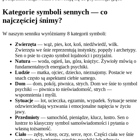
Kategorie symboli sennych — co
najczęściej śnimy?
W naszym senniku wyróżniamy 8 kategorii symboli:
Zwierzęta
— wąż, pies, kot, koń, niedźwiedź, wilk.
Zwierzęta we śnie reprezentują instynkty, popędy i archetypy.
Sen o psie to często symbol lojalności i przyjaźni.
Natura
— woda, ogień, las, góra, księżyc. Żywioły mówią o
fundamentalnych energiach psychiki.
Ludzie
— matka, ojciec, dziecko, nieznajomy. Postacie we
snach często są aspektami ciebie samego.
Dom
— dom, pokój, piwnica, strych. Dom we śnie to symbol
psychiki — piwnica to nieświadomość, strych —
wspomnienia i myśli.
Sytuacje
— lot, ucieczka, egzamin, wypadek. Sytuacje senne
odzwierciedlają wyzwania i emocjonalne napięcia w życiu
jawy.
Przedmioty
— samochód, pieniądze, klucz, lustro. Sen o
lustrze to klasyczny symbol samoświadomości i pytania o
własną tożsamość.
Ciało
— zęby, włosy, oczy, serce, ręce. Części ciała we śnie
wskazują na konkretne aspekty psychiki lub zdrowia.