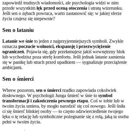
zapowiedź trudnych wiadomości, ale psychologia widzi w nim
przede wszystkim
lęk przed oceną otoczenia
i utratą wizerunku.
Jeśli sen o zębach powraca, warto zastanowić się: w jakiej sferze
życia czujesz się niepewnie?
Sen o lataniu
Latanie we śnie
to jeden z najprzyjemniejszych symboli. Zwykle
oznacza
poczucie wolności, ekspansję i przezwyciężenie
ograniczeń
. Pojawia się, gdy przełamujesz jakiś wewnętrzny blok
lub wychodzisz poza strefę komfortu. Jeśli jednak latanie zamienia
się w panikę lub strach przed upadkiem — sygnalizuje przeciążenie
ambicjami.
Sen o śmierci
Wbrew pozorom,
sen o śmierci
rzadko zapowiada cokolwiek
dosłownego. W psychologii Junga śmierć w śnie to
symbol
transformacji i zakończenia pewnego etapu
. Coś w tobie lub w
twoim życiu umiera, by mogło narodzić się coś nowego. Jeśli śniła
ci się śmierć bliskiej osoby — to często odzwierciedlenie twojego
lęku o tę relację lub symboliczne pożegnanie się z rolą, jaką ta osoba
pełni w twoim życiu.