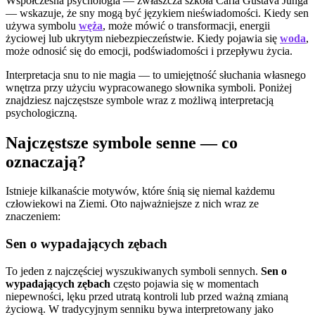
Współczesna psychologia — zwłaszcza szkoła Carla Gustava Junga
— wskazuje, że sny mogą być językiem nieświadomości. Kiedy sen
używa symbolu
węża
, może mówić o transformacji, energii
życiowej lub ukrytym niebezpieczeństwie. Kiedy pojawia się
woda
,
może odnosić się do emocji, podświadomości i przepływu życia.
Interpretacja snu to nie magia — to umiejętność słuchania własnego
wnętrza przy użyciu wypracowanego słownika symboli. Poniżej
znajdziesz najczęstsze symbole wraz z możliwą interpretacją
psychologiczną.
Najczęstsze symbole senne — co
oznaczają?
Istnieje kilkanaście motywów, które śnią się niemal każdemu
człowiekowi na Ziemi. Oto najważniejsze z nich wraz ze
znaczeniem:
Sen o wypadających zębach
To jeden z najczęściej wyszukiwanych symboli sennych.
Sen o
wypadających zębach
często pojawia się w momentach
niepewności, lęku przed utratą kontroli lub przed ważną zmianą
życiową. W tradycyjnym senniku bywa interpretowany jako