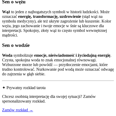
Sen o wężu
Wąż
to jeden z najbogatszych symboli w historii ludzkości. Może
oznaczać
energię, transformację, uzdrowienie
(stąd wąż na
symbolu medycyny), ale też ukryte zagrożenie lub kuszenie. Kolor
węża, jego zachowanie i twoje emocje w śnie są kluczowe dla
interpretacji. Spokojny, złoty wąż to często symbol wewnętrznej
mądrości.
Sen o wodzie
Woda
symbolizuje
emocje, nieświadomość i życiodajną energię
.
Czysta, spokojna woda to znak emocjonalnej równowagi.
Wzburzone morze lub powódź — przytłoczenie emocjami, które
trudno kontrolować. Nurkowanie pod wodą może oznaczać odwagę
do zajrzenia w głąb siebie.
✦ Prywatny rozkład tarota
Chcesz osobistą interpretację dla swojej sytuacji? Zamów
spersonalizowany rozkład.
Zamów rozkład →