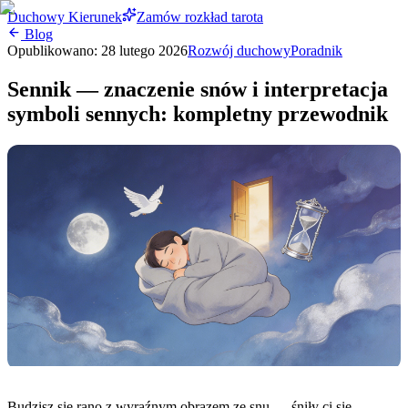
Duchowy Kierunek
Zamów rozkład tarota
Blog
Opublikowano:
28 lutego 2026
Rozwój duchowy
Poradnik
Sennik — znaczenie snów i interpretacja
symboli sennych: kompletny przewodnik
Budzisz się rano z wyraźnym obrazem ze snu — śniły ci się