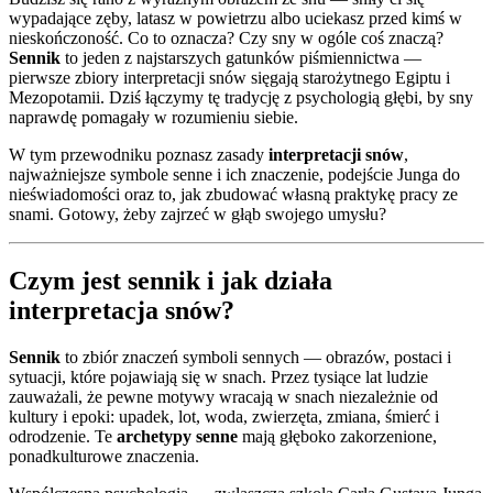
wypadające zęby, latasz w powietrzu albo uciekasz przed kimś w
nieskończoność. Co to oznacza? Czy sny w ogóle coś znaczą?
Sennik
to jeden z najstarszych gatunków piśmiennictwa —
pierwsze zbiory interpretacji snów sięgają starożytnego Egiptu i
Mezopotamii. Dziś łączymy tę tradycję z psychologią głębi, by sny
naprawdę pomagały w rozumieniu siebie.
W tym przewodniku poznasz zasady
interpretacji snów
,
najważniejsze symbole senne i ich znaczenie, podejście Junga do
nieświadomości oraz to, jak zbudować własną praktykę pracy ze
snami. Gotowy, żeby zajrzeć w głąb swojego umysłu?
Czym jest sennik i jak działa
interpretacja snów?
Sennik
to zbiór znaczeń symboli sennych — obrazów, postaci i
sytuacji, które pojawiają się w snach. Przez tysiące lat ludzie
zauważali, że pewne motywy wracają w snach niezależnie od
kultury i epoki: upadek, lot, woda, zwierzęta, zmiana, śmierć i
odrodzenie. Te
archetypy senne
mają głęboko zakorzenione,
ponadkulturowe znaczenia.