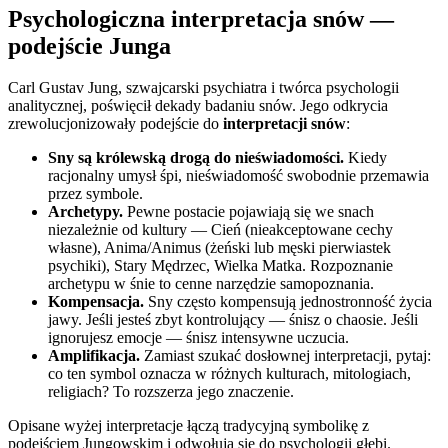
Psychologiczna interpretacja snów —
podejście Junga
Carl Gustav Jung, szwajcarski psychiatra i twórca psychologii
analitycznej, poświęcił dekady badaniu snów. Jego odkrycia
zrewolucjonizowały podejście do
interpretacji snów
:
Sny są królewską drogą do nieświadomości.
Kiedy
racjonalny umysł śpi, nieświadomość swobodnie przemawia
przez symbole.
Archetypy.
Pewne postacie pojawiają się we snach
niezależnie od kultury — Cień (nieakceptowane cechy
własne), Anima/Animus (żeński lub męski pierwiastek
psychiki), Stary Mędrzec, Wielka Matka. Rozpoznanie
archetypu w śnie to cenne narzędzie samopoznania.
Kompensacja.
Sny często kompensują jednostronność życia
jawy. Jeśli jesteś zbyt kontrolujący — śnisz o chaosie. Jeśli
ignorujesz emocje — śnisz intensywne uczucia.
Amplifikacja.
Zamiast szukać dosłownej interpretacji, pytaj:
co ten symbol oznacza w różnych kulturach, mitologiach,
religiach? To rozszerza jego znaczenie.
Opisane wyżej interpretacje łączą tradycyjną symbolikę z
podejściem Jungowskim i odwołują się do psychologii głębi.