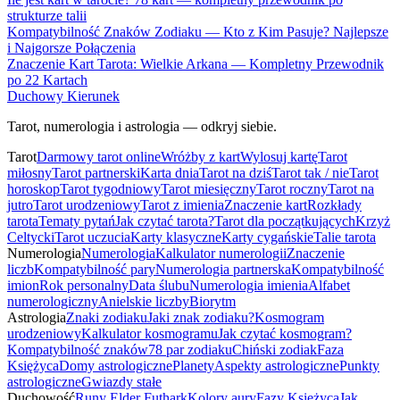
strukturze talii
Kompatybilność Znaków Zodiaku — Kto z Kim Pasuje? Najlepsze
i Najgorsze Połączenia
Znaczenie Kart Tarota: Wielkie Arkana — Kompletny Przewodnik
po 22 Kartach
Duchowy Kierunek
Tarot, numerologia i astrologia — odkryj siebie.
Tarot
Darmowy tarot online
Wróżby z kart
Wylosuj kartę
Tarot
miłosny
Tarot partnerski
Karta dnia
Tarot na dziś
Tarot tak / nie
Tarot
horoskop
Tarot tygodniowy
Tarot miesięczny
Tarot roczny
Tarot na
jutro
Tarot urodzeniowy
Tarot z imienia
Znaczenie kart
Rozkłady
tarota
Tematy pytań
Jak czytać tarota?
Tarot dla początkujących
Krzyż
Celtycki
Tarot uczucia
Karty klasyczne
Karty cygańskie
Talie tarota
Numerologia
Numerologia
Kalkulator numerologii
Znaczenie
liczb
Kompatybilność pary
Numerologia partnerska
Kompatybilność
imion
Rok personalny
Data ślubu
Numerologia imienia
Alfabet
numerologiczny
Anielskie liczby
Biorytm
Astrologia
Znaki zodiaku
Jaki znak zodiaku?
Kosmogram
urodzeniowy
Kalkulator kosmogramu
Jak czytać kosmogram?
Kompatybilność znaków
78 par zodiaku
Chiński zodiak
Faza
Księżyca
Domy astrologiczne
Planety
Aspekty astrologiczne
Punkty
astrologiczne
Gwiazdy stałe
Duchowość
Runy Elder Futhark
Kolory aury
Fazy Księżyca
Jak