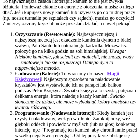
To najważniejsza zasada litoterapii: kamień to nie jest zwykła
biżuteria. Ponieważ chłonie on energię z otoczenia, musisz o niego
dbać. Jeśli kupujesz nowy kamień lub używasz go do trudnej pracy
(np. nosisz turmalin po szpitalach czy sądach), musisz go oczyścić!
Zanieczyszczony kryształ może przestać działać, a nawet pęknąć.
Oczyszczanie (Resetowanie):
Najbezpieczniejszą i
najszybszą metodą jest okadzenie kamienia dymem z białej
szałwii, Palo Santo lub naturalnego kadzidła. Możesz też
położyć go na kilka godzin na soli himalajskiej.
Uwaga:
Niektóre kamienie, jak selenit czy malachit, nie znoszą wody
— zmatowieją lub się rozpuszczą! Dlatego dym to
najpewniejsza metoda.
Ładowanie (Baterie):
Tu wracamy do naszej
Magii
Księżycowej
! Najlepszym sposobem na naładowanie
kryształów jest wystawienie ich na parapet lub balkon
podczas Pełni Księżyca. Światło księżyca to czysta, potężna i
delikatna energia, która naładuje każdy kamień.
Światło
słoneczne też działa, ale może wyblaknąć kolory ametystu czy
kwarcu różowego.
Programowanie (Nadawanie intencji):
Kiedy kamień jest
czysty i naładowany, weź go w dłonie. Zamknij oczy, weź
głęboki oddech i powiedz w myślach (lub na głos) konkretną
intencję, np.: "Programuję ten kamień, aby chronił mnie przed
wszelką negatywną energią". Od tej pory kryształ staje się