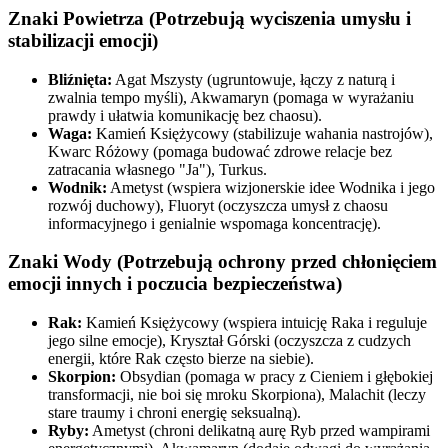
Znaki Powietrza (Potrzebują wyciszenia umysłu i
stabilizacji emocji)
Bliźnięta:
Agat Mszysty (ugruntowuje, łączy z naturą i
zwalnia tempo myśli), Akwamaryn (pomaga w wyrażaniu
prawdy i ułatwia komunikację bez chaosu).
Waga:
Kamień Księżycowy (stabilizuje wahania nastrojów),
Kwarc Różowy (pomaga budować zdrowe relacje bez
zatracania własnego "Ja"), Turkus.
Wodnik:
Ametyst (wspiera wizjonerskie idee Wodnika i jego
rozwój duchowy), Fluoryt (oczyszcza umysł z chaosu
informacyjnego i genialnie wspomaga koncentrację).
Znaki Wody (Potrzebują ochrony przed chłonięciem
emocji innych i poczucia bezpieczeństwa)
Rak:
Kamień Księżycowy (wspiera intuicję Raka i reguluje
jego silne emocje), Kryształ Górski (oczyszcza z cudzych
energii, które Rak często bierze na siebie).
Skorpion:
Obsydian (pomaga w pracy z Cieniem i głębokiej
transformacji, nie boi się mroku Skorpiona), Malachit (leczy
stare traumy i chroni energię seksualną).
Ryby:
Ametyst (chroni delikatną aurę Ryb przed wampirami