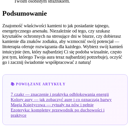
Twoim osobistym strażnikiem.
Podsumowanie
Znajomość właściwości kamieni to jak posiadanie tajnego,
energetycznego arsenału. Niezależnie od tego, czy szukasz
kryształów ochronnych na stresujące dni w biurze, czy dobierasz
kamienie dla znaków zodiaku, aby wzmocnić swój potencjał —
litoterapia oferuje rozwiązania dla każdego. Wybierz swój kamień
intuicyjnie (ten, który najbardziej Ci się podoba wizualnie, często
jest tym, którego Twoja aura teraz najbardziej potrzebuje), oczyść
go i zacznij świadomie współpracować z naturą!
📚 POWIĄZANE ARTYKUŁY
7 czakr — znaczenie i praktyka odblokowania energii
Kolory aury — jak zobaczyć aurę i co oznaczają barwy
Magia Księżycowa — rytuały na nów i pełnię
Ezoteryka: kompletny przewodnik po duchowości i
praktyce