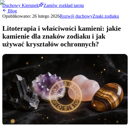
Duchowy Kierunek
Zamów rozkład tarota
Blog
Opublikowano:
26 lutego 2026
Rozwój duchowy
Znaki zodiaku
Litoterapia i właściwości kamieni: jakie
kamienie dla znaków zodiaku i jak
używać kryształów ochronnych?