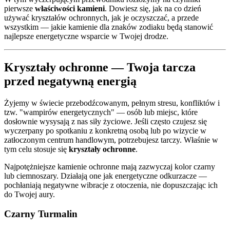
pierwsze
właściwości kamieni
. Dowiesz się, jak na co dzień
używać kryształów ochronnych, jak je oczyszczać, a przede
wszystkim — jakie kamienie dla znaków zodiaku będą stanowić
najlepsze energetyczne wsparcie w Twojej drodze.
Kryształy ochronne — Twoja tarcza
przed negatywną energią
Żyjemy w świecie przebodźcowanym, pełnym stresu, konfliktów i
tzw. "wampirów energetycznych" — osób lub miejsc, które
dosłownie wysysają z nas siły życiowe. Jeśli często czujesz się
wyczerpany po spotkaniu z konkretną osobą lub po wizycie w
zatłoczonym centrum handlowym, potrzebujesz tarczy. Właśnie w
tym celu stosuje się
kryształy ochronne
.
Najpotężniejsze kamienie ochronne mają zazwyczaj kolor czarny
lub ciemnoszary. Działają one jak energetyczne odkurzacze —
pochłaniają negatywne wibracje z otoczenia, nie dopuszczając ich
do Twojej aury.
Czarny Turmalin