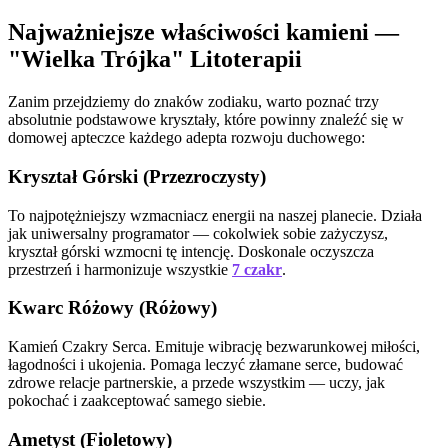
Najważniejsze właściwości kamieni —
"Wielka Trójka" Litoterapii
Zanim przejdziemy do znaków zodiaku, warto poznać trzy
absolutnie podstawowe kryształy, które powinny znaleźć się w
domowej apteczce każdego adepta rozwoju duchowego:
Kryształ Górski (Przezroczysty)
To najpotężniejszy wzmacniacz energii na naszej planecie. Działa
jak uniwersalny programator — cokolwiek sobie zażyczysz,
kryształ górski wzmocni tę intencję. Doskonale oczyszcza
przestrzeń i harmonizuje wszystkie
7 czakr
.
Kwarc Różowy (Różowy)
Kamień Czakry Serca. Emituje wibrację bezwarunkowej miłości,
łagodności i ukojenia. Pomaga leczyć złamane serce, budować
zdrowe relacje partnerskie, a przede wszystkim — uczy, jak
pokochać i zaakceptować samego siebie.
Ametyst (Fioletowy)