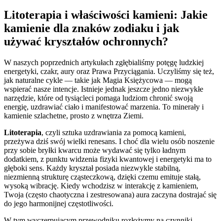
Litoterapia i właściwości kamieni: Jakie
kamienie dla znaków zodiaku i jak
używać kryształów ochronnych?
W naszych poprzednich artykułach zgłębialiśmy potęgę ludzkiej
energetyki, czakr, aury oraz Prawa Przyciągania. Uczyliśmy się też,
jak naturalne cykle — takie jak Magia Księżycowa — mogą
wspierać nasze intencje. Istnieje jednak jeszcze jedno niezwykłe
narzędzie, które od tysiącleci pomaga ludziom chronić swoją
energię, uzdrawiać ciało i manifestować marzenia. To minerały i
kamienie szlachetne, prosto z wnętrza Ziemi.
Litoterapia
, czyli sztuka uzdrawiania za pomocą kamieni,
przeżywa dziś swój wielki renesans. I choć dla wielu osób noszenie
przy sobie bryłki kwarcu może wydawać się tylko ładnym
dodatkiem, z punktu widzenia fizyki kwantowej i energetyki ma to
głęboki sens. Każdy kryształ posiada niezwykle stabilną,
niezmienną strukturę cząsteczkową, dzięki czemu emituje stałą,
wysoką wibrację. Kiedy wchodzisz w interakcję z kamieniem,
Twoja (często chaotyczna i zestresowana) aura zaczyna dostrajać się
do jego harmonijnej częstotliwości.
W tym wyczerpującym przewodniku rozłożymy na czynniki