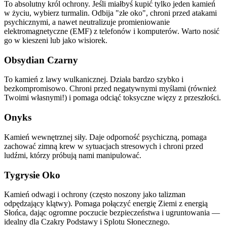
To absolutny król ochrony. Jeśli miałbyś kupić tylko jeden kamień
w życiu, wybierz turmalin. Odbija "złe oko", chroni przed atakami
psychicznymi, a nawet neutralizuje promieniowanie
elektromagnetyczne (EMF) z telefonów i komputerów. Warto nosić
go w kieszeni lub jako wisiorek.
Obsydian Czarny
To kamień z lawy wulkanicznej. Działa bardzo szybko i
bezkompromisowo. Chroni przed negatywnymi myślami (również
Twoimi własnymi!) i pomaga odciąć toksyczne więzy z przeszłości.
Onyks
Kamień wewnętrznej siły. Daje odporność psychiczną, pomaga
zachować zimną krew w sytuacjach stresowych i chroni przed
ludźmi, którzy próbują nami manipulować.
Tygrysie Oko
Kamień odwagi i ochrony (często noszony jako talizman
odpędzający klątwy). Pomaga połączyć energię Ziemi z energią
Słońca, dając ogromne poczucie bezpieczeństwa i ugruntowania —
idealny dla Czakry Podstawy i Splotu Słonecznego.