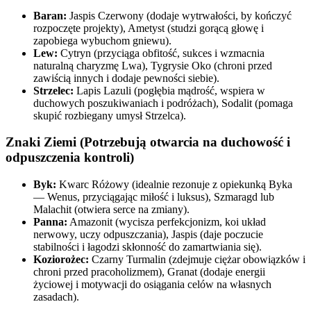
Baran:
Jaspis Czerwony (dodaje wytrwałości, by kończyć
rozpoczęte projekty), Ametyst (studzi gorącą głowę i
zapobiega wybuchom gniewu).
Lew:
Cytryn (przyciąga obfitość, sukces i wzmacnia
naturalną charyzmę Lwa), Tygrysie Oko (chroni przed
zawiścią innych i dodaje pewności siebie).
Strzelec:
Lapis Lazuli (pogłębia mądrość, wspiera w
duchowych poszukiwaniach i podróżach), Sodalit (pomaga
skupić rozbiegany umysł Strzelca).
Znaki Ziemi (Potrzebują otwarcia na duchowość i
odpuszczenia kontroli)
Byk:
Kwarc Różowy (idealnie rezonuje z opiekunką Byka
— Wenus, przyciągając miłość i luksus), Szmaragd lub
Malachit (otwiera serce na zmiany).
Panna:
Amazonit (wycisza perfekcjonizm, koi układ
nerwowy, uczy odpuszczania), Jaspis (daje poczucie
stabilności i łagodzi skłonność do zamartwiania się).
Koziorożec:
Czarny Turmalin (zdejmuje ciężar obowiązków i
chroni przed pracoholizmem), Granat (dodaje energii
życiowej i motywacji do osiągania celów na własnych
zasadach).