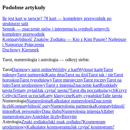
Podobne artykuły
Ile jest kart w tarocie? 78 kart — kompletny przewodnik po
strukturze talii
Sennik — znaczenie snów i interpretacja symboli sennych:
kompletny przewodnik
Kompatybilność Znaków Zodiaku — Kto z Kim Pasuje? Najlepsze
i Najgorsze Połączenia
Duchowy Kierunek
Tarot, numerologia i astrologia — odkryj siebie.
Tarot
Darmowy tarot online
Wróżby z kart
Wylosuj kartę
Tarot
miłosny
Tarot partnerski
Karta dnia
Tarot na dziś
Tarot tak / nie
Tarot
horoskop
Tarot tygodniowy
Tarot miesięczny
Tarot roczny
Tarot na
jutro
Tarot urodzeniowy
Tarot z imienia
Znaczenie kart
Rozkłady
tarota
Tematy pytań
Jak czytać tarota?
Tarot dla początkujących
Krzyż
Celtycki
Tarot uczucia
Karty klasyczne
Karty cygańskie
Talie tarota
Numerologia
Numerologia
Kalkulator numerologii
Znaczenie
liczb
Kompatybilność pary
Numerologia partnerska
Kompatybilność
imion
Rok personalny
Data ślubu
Numerologia imienia
Alfabet
numerologiczny
Anielskie liczby
Biorytm
Astrologia
Znaki zodiaku
Jaki znak zodiaku?
Kosmogram
urodzeniowy
Kalkulator kosmogramu
Jak czytać kosmogram?