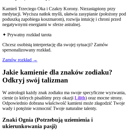
Kamień Trzeciego Oka i Czakry Korony. Niezastąpiony przy
medytacji. Wycisza natłok myśli, ułatwia zasypianie (położony pod
poduszką zapobiega koszmarom), rozwija intuicję i chroni przed
negatywnymi energiami w sferze astralnej.
✦ Prywatny rozkład tarota
Chcesz osobistą interpretację dla swojej sytuacji? Zamów
spersonalizowany rozkład.
Zamów rozkład →
Jakie kamienie dla znaków zodiaku?
Odkryj swój talizman
W astrologii każdy znak zodiaku ma swoje specyficzne wyzwania,
cienie (o których pisaliśmy przy okazji
Lilith
) oraz mocne strony.
Odpowiednio dobrana właściwość kamieni może złagodzić Twoje
wady i potężnie wzmocnić Twoje naturalne talenty.
Znaki Ognia (Potrzebują uziemienia i
ukierunkowania pasji)