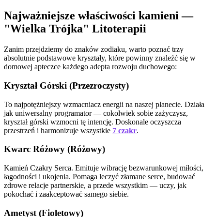
Najważniejsze właściwości kamieni —
"Wielka Trójka" Litoterapii
Zanim przejdziemy do znaków zodiaku, warto poznać trzy
absolutnie podstawowe kryształy, które powinny znaleźć się w
domowej apteczce każdego adepta rozwoju duchowego:
Kryształ Górski (Przezroczysty)
To najpotężniejszy wzmacniacz energii na naszej planecie. Działa
jak uniwersalny programator — cokolwiek sobie zażyczysz,
kryształ górski wzmocni tę intencję. Doskonale oczyszcza
przestrzeń i harmonizuje wszystkie
7 czakr
.
Kwarc Różowy (Różowy)
Kamień Czakry Serca. Emituje wibrację bezwarunkowej miłości,
łagodności i ukojenia. Pomaga leczyć złamane serce, budować
zdrowe relacje partnerskie, a przede wszystkim — uczy, jak
pokochać i zaakceptować samego siebie.
Ametyst (Fioletowy)