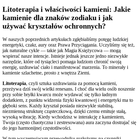
Litoterapia i właściwości kamieni: Jakie
kamienie dla znaków zodiaku i jak
używać kryształów ochronnych?
W naszych poprzednich artykułach zgłębialiśmy potęgę ludzkiej
energetyki, czakr, aury oraz Prawa Przyciągania. Uczyliśmy się też,
jak naturalne cykle — takie jak Magia Księżycowa — mogą
wspierać nasze intencje. Istnieje jednak jeszcze jedno niezwykłe
narzędzie, które od tysiącleci pomaga ludziom chronić swoją
energię, uzdrawiać ciało i manifestować marzenia. To minerały i
kamienie szlachetne, prosto z wnętrza Ziemi.
Litoterapia
, czyli sztuka uzdrawiania za pomocą kamieni,
przeżywa dziś swój wielki renesans. I choć dla wielu osób noszenie
przy sobie bryłki kwarcu może wydawać się tylko ładnym
dodatkiem, z punktu widzenia fizyki kwantowej i energetyki ma to
głęboki sens. Każdy kryształ posiada niezwykle stabilną,
niezmienną strukturę cząsteczkową, dzięki czemu emituje stałą,
wysoką wibrację. Kiedy wchodzisz w interakcję z kamieniem,
Twoja (często chaotyczna i zestresowana) aura zaczyna dostrajać się
do jego harmonijnej częstotliwości.
W tym wyczerpującym przewodniku rozłożymy na czynniki