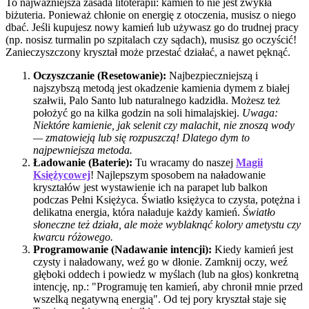
To najważniejsza zasada litoterapii: kamień to nie jest zwykła
biżuteria. Ponieważ chłonie on energię z otoczenia, musisz o niego
dbać. Jeśli kupujesz nowy kamień lub używasz go do trudnej pracy
(np. nosisz turmalin po szpitalach czy sądach), musisz go oczyścić!
Zanieczyszczony kryształ może przestać działać, a nawet pęknąć.
Oczyszczanie (Resetowanie):
Najbezpieczniejszą i
najszybszą metodą jest okadzenie kamienia dymem z białej
szałwii, Palo Santo lub naturalnego kadzidła. Możesz też
położyć go na kilka godzin na soli himalajskiej.
Uwaga:
Niektóre kamienie, jak selenit czy malachit, nie znoszą wody
— zmatowieją lub się rozpuszczą! Dlatego dym to
najpewniejsza metoda.
Ładowanie (Baterie):
Tu wracamy do naszej
Magii
Księżycowej
! Najlepszym sposobem na naładowanie
kryształów jest wystawienie ich na parapet lub balkon
podczas Pełni Księżyca. Światło księżyca to czysta, potężna i
delikatna energia, która naładuje każdy kamień.
Światło
słoneczne też działa, ale może wyblaknąć kolory ametystu czy
kwarcu różowego.
Programowanie (Nadawanie intencji):
Kiedy kamień jest
czysty i naładowany, weź go w dłonie. Zamknij oczy, weź
głęboki oddech i powiedz w myślach (lub na głos) konkretną
intencję, np.: "Programuję ten kamień, aby chronił mnie przed
wszelką negatywną energią". Od tej pory kryształ staje się