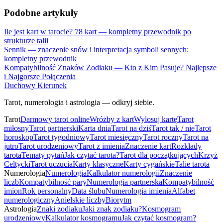
Podobne artykuły
Ile jest kart w tarocie? 78 kart — kompletny przewodnik po
strukturze talii
Sennik — znaczenie snów i interpretacja symboli sennych:
kompletny przewodnik
Kompatybilność Znaków Zodiaku — Kto z Kim Pasuje? Najlepsze
i Najgorsze Połączenia
Duchowy Kierunek
Tarot, numerologia i astrologia — odkryj siebie.
Tarot
Darmowy tarot online
Wróżby z kart
Wylosuj kartę
Tarot
miłosny
Tarot partnerski
Karta dnia
Tarot na dziś
Tarot tak / nie
Tarot
horoskop
Tarot tygodniowy
Tarot miesięczny
Tarot roczny
Tarot na
jutro
Tarot urodzeniowy
Tarot z imienia
Znaczenie kart
Rozkłady
tarota
Tematy pytań
Jak czytać tarota?
Tarot dla początkujących
Krzyż
Celtycki
Tarot uczucia
Karty klasyczne
Karty cygańskie
Talie tarota
Numerologia
Numerologia
Kalkulator numerologii
Znaczenie
liczb
Kompatybilność pary
Numerologia partnerska
Kompatybilność
imion
Rok personalny
Data ślubu
Numerologia imienia
Alfabet
numerologiczny
Anielskie liczby
Biorytm
Astrologia
Znaki zodiaku
Jaki znak zodiaku?
Kosmogram
urodzeniowy
Kalkulator kosmogramu
Jak czytać kosmogram?