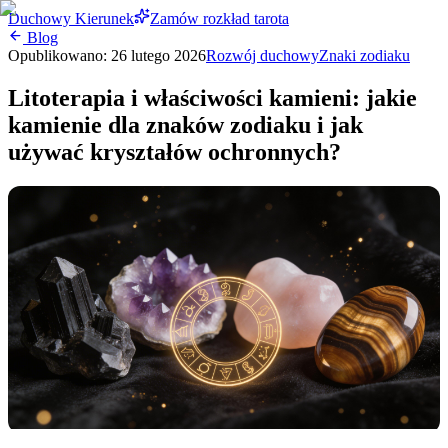
Duchowy Kierunek
Zamów rozkład tarota
Blog
Opublikowano:
26 lutego 2026
Rozwój duchowy
Znaki zodiaku
Litoterapia i właściwości kamieni: jakie
kamienie dla znaków zodiaku i jak
używać kryształów ochronnych?