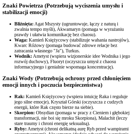
Znaki Powietrza (Potrzebują wyciszenia umysłu i
stabilizacji emocji)
Bliźnięta:
Agat Mszysty (ugruntowuje, łączy z naturą i
zwalnia tempo myśli), Akwamaryn (pomaga w wyrażaniu
prawdy i ułatwia komunikację bez chaosu).
Waga:
Kamień Księżycowy (stabilizuje wahania nastrojów),
Kwarc Różowy (pomaga budować zdrowe relacje bez
zatracania własnego "Ja"), Turkus.
Wodnik:
Ametyst (wspiera wizjonerskie idee Wodnika i jego
rozwój duchowy), Fluoryt (oczyszcza umysł z chaosu
informacyjnego i genialnie wspomaga koncentrację).
Znaki Wody (Potrzebują ochrony przed chłonięciem
emocji innych i poczucia bezpieczeństwa)
Rak:
Kamień Księżycowy (wspiera intuicję Raka i reguluje
jego silne emocje), Kryształ Górski (oczyszcza z cudzych
energii, które Rak często bierze na siebie).
Skorpion:
Obsydian (pomaga w pracy z Cieniem i głębokiej
transformacji, nie boi się mroku Skorpiona), Malachit (leczy
stare traumy i chroni energię seksualną).
Ryby:
Ametyst (chroni delikatną aurę Ryb przed wampirami