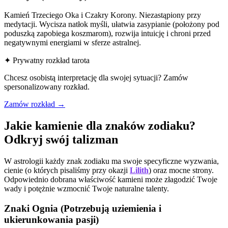
Kamień Trzeciego Oka i Czakry Korony. Niezastąpiony przy
medytacji. Wycisza natłok myśli, ułatwia zasypianie (położony pod
poduszką zapobiega koszmarom), rozwija intuicję i chroni przed
negatywnymi energiami w sferze astralnej.
✦ Prywatny rozkład tarota
Chcesz osobistą interpretację dla swojej sytuacji? Zamów
spersonalizowany rozkład.
Zamów rozkład →
Jakie kamienie dla znaków zodiaku?
Odkryj swój talizman
W astrologii każdy znak zodiaku ma swoje specyficzne wyzwania,
cienie (o których pisaliśmy przy okazji
Lilith
) oraz mocne strony.
Odpowiednio dobrana właściwość kamieni może złagodzić Twoje
wady i potężnie wzmocnić Twoje naturalne talenty.
Znaki Ognia (Potrzebują uziemienia i
ukierunkowania pasji)