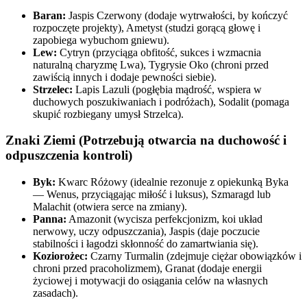
Baran:
Jaspis Czerwony (dodaje wytrwałości, by kończyć
rozpoczęte projekty), Ametyst (studzi gorącą głowę i
zapobiega wybuchom gniewu).
Lew:
Cytryn (przyciąga obfitość, sukces i wzmacnia
naturalną charyzmę Lwa), Tygrysie Oko (chroni przed
zawiścią innych i dodaje pewności siebie).
Strzelec:
Lapis Lazuli (pogłębia mądrość, wspiera w
duchowych poszukiwaniach i podróżach), Sodalit (pomaga
skupić rozbiegany umysł Strzelca).
Znaki Ziemi (Potrzebują otwarcia na duchowość i
odpuszczenia kontroli)
Byk:
Kwarc Różowy (idealnie rezonuje z opiekunką Byka
— Wenus, przyciągając miłość i luksus), Szmaragd lub
Malachit (otwiera serce na zmiany).
Panna:
Amazonit (wycisza perfekcjonizm, koi układ
nerwowy, uczy odpuszczania), Jaspis (daje poczucie
stabilności i łagodzi skłonność do zamartwiania się).
Koziorożec:
Czarny Turmalin (zdejmuje ciężar obowiązków i
chroni przed pracoholizmem), Granat (dodaje energii
życiowej i motywacji do osiągania celów na własnych
zasadach).