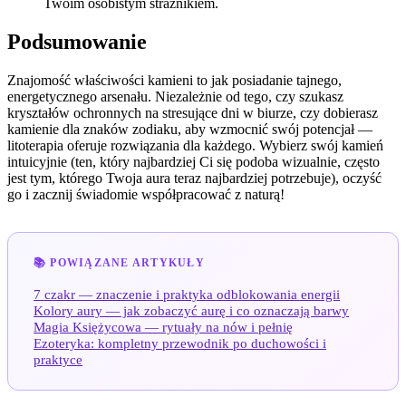
Twoim osobistym strażnikiem.
Podsumowanie
Znajomość właściwości kamieni to jak posiadanie tajnego,
energetycznego arsenału. Niezależnie od tego, czy szukasz
kryształów ochronnych na stresujące dni w biurze, czy dobierasz
kamienie dla znaków zodiaku, aby wzmocnić swój potencjał —
litoterapia oferuje rozwiązania dla każdego. Wybierz swój kamień
intuicyjnie (ten, który najbardziej Ci się podoba wizualnie, często
jest tym, którego Twoja aura teraz najbardziej potrzebuje), oczyść
go i zacznij świadomie współpracować z naturą!
📚 POWIĄZANE ARTYKUŁY
7 czakr — znaczenie i praktyka odblokowania energii
Kolory aury — jak zobaczyć aurę i co oznaczają barwy
Magia Księżycowa — rytuały na nów i pełnię
Ezoteryka: kompletny przewodnik po duchowości i
praktyce