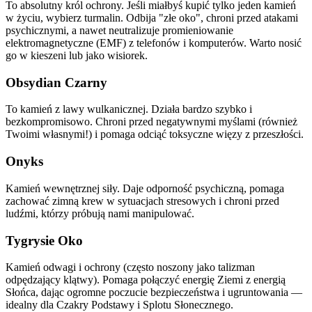
To absolutny król ochrony. Jeśli miałbyś kupić tylko jeden kamień
w życiu, wybierz turmalin. Odbija "złe oko", chroni przed atakami
psychicznymi, a nawet neutralizuje promieniowanie
elektromagnetyczne (EMF) z telefonów i komputerów. Warto nosić
go w kieszeni lub jako wisiorek.
Obsydian Czarny
To kamień z lawy wulkanicznej. Działa bardzo szybko i
bezkompromisowo. Chroni przed negatywnymi myślami (również
Twoimi własnymi!) i pomaga odciąć toksyczne więzy z przeszłości.
Onyks
Kamień wewnętrznej siły. Daje odporność psychiczną, pomaga
zachować zimną krew w sytuacjach stresowych i chroni przed
ludźmi, którzy próbują nami manipulować.
Tygrysie Oko
Kamień odwagi i ochrony (często noszony jako talizman
odpędzający klątwy). Pomaga połączyć energię Ziemi z energią
Słońca, dając ogromne poczucie bezpieczeństwa i ugruntowania —
idealny dla Czakry Podstawy i Splotu Słonecznego.