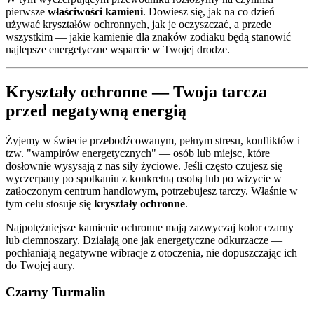
pierwsze
właściwości kamieni
. Dowiesz się, jak na co dzień
używać kryształów ochronnych, jak je oczyszczać, a przede
wszystkim — jakie kamienie dla znaków zodiaku będą stanowić
najlepsze energetyczne wsparcie w Twojej drodze.
Kryształy ochronne — Twoja tarcza
przed negatywną energią
Żyjemy w świecie przebodźcowanym, pełnym stresu, konfliktów i
tzw. "wampirów energetycznych" — osób lub miejsc, które
dosłownie wysysają z nas siły życiowe. Jeśli często czujesz się
wyczerpany po spotkaniu z konkretną osobą lub po wizycie w
zatłoczonym centrum handlowym, potrzebujesz tarczy. Właśnie w
tym celu stosuje się
kryształy ochronne
.
Najpotężniejsze kamienie ochronne mają zazwyczaj kolor czarny
lub ciemnoszary. Działają one jak energetyczne odkurzacze —
pochłaniają negatywne wibracje z otoczenia, nie dopuszczając ich
do Twojej aury.
Czarny Turmalin