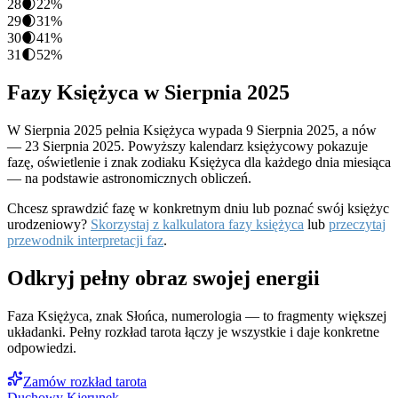
28
🌒
22
%
29
🌒
31
%
30
🌒
41
%
31
🌓
52
%
Fazy Księżyca w
Sierpnia
2025
W
Sierpnia
2025
pełnia Księżyca wypada
9 Sierpnia 2025
, a nów
—
23 Sierpnia 2025
. Powyższy kalendarz księżycowy pokazuje
fazę, oświetlenie i znak zodiaku Księżyca dla każdego dnia miesiąca
— na podstawie astronomicznych obliczeń.
Chcesz sprawdzić fazę w konkretnym dniu lub poznać swój księżyc
urodzeniowy?
Skorzystaj z kalkulatora fazy księżyca
lub
przeczytaj
przewodnik interpretacji faz
.
Odkryj pełny obraz swojej energii
Faza Księżyca, znak Słońca, numerologia — to fragmenty większej
układanki. Pełny rozkład tarota łączy je wszystkie i daje konkretne
odpowiedzi.
Zamów rozkład tarota
Duchowy Kierunek