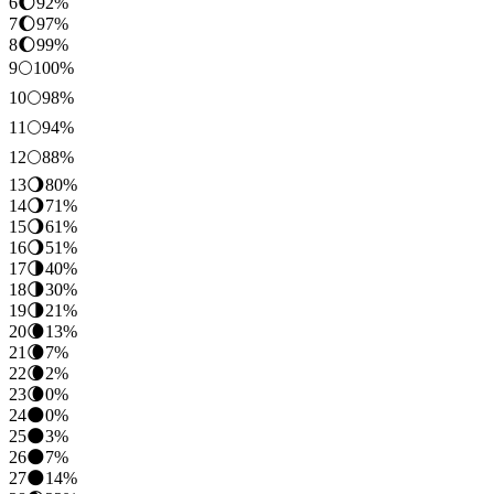
6
🌔
92
%
7
🌔
97
%
8
🌔
99
%
9
🌕
100
%
10
🌕
98
%
11
🌕
94
%
12
🌕
88
%
13
🌖
80
%
14
🌖
71
%
15
🌖
61
%
16
🌖
51
%
17
🌗
40
%
18
🌗
30
%
19
🌗
21
%
20
🌘
13
%
21
🌘
7
%
22
🌘
2
%
23
🌘
0
%
24
🌑
0
%
25
🌑
3
%
26
🌑
7
%
27
🌑
14
%