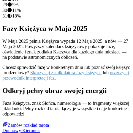
29
🌑
5
%
30
🌑
11
%
31
🌒
18
%
Fazy Księżyca w
Maja
2025
W
Maja
2025
pełnia Księżyca wypada
12 Maja 2025
, a nów —
27
Maja 2025
. Powyższy kalendarz księżycowy pokazuje fazę,
oświetlenie i znak zodiaku Księżyca dla każdego dnia miesiąca —
na podstawie astronomicznych obliczeń.
Chcesz sprawdzić fazę w konkretnym dniu lub poznać swój księżyc
urodzeniowy?
Skorzystaj z kalkulatora fazy księżyca
lub
przeczytaj
przewodnik interpretacji faz
.
Odkryj pełny obraz swojej energii
Faza Księżyca, znak Słońca, numerologia — to fragmenty większej
układanki. Pełny rozkład tarota łączy je wszystkie i daje konkretne
odpowiedzi.
Zamów rozkład tarota
Duchowy Kierunek