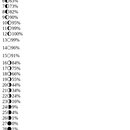
6
🌓
63
%
7
🌓
73
%
8
🌓
82
%
9
🌔
90
%
10
🌔
95
%
11
🌔
99
%
12
🌔
100
%
13
🌕
99
%
14
🌕
96
%
15
🌕
91
%
16
🌖
84
%
17
🌖
75
%
18
🌖
66
%
19
🌖
55
%
20
🌗
44
%
21
🌗
34
%
22
🌗
24
%
23
🌗
16
%
24
🌘
9
%
25
🌘
4
%
26
🌘
1
%
27
🌑
0
%
28
🌑
1
%