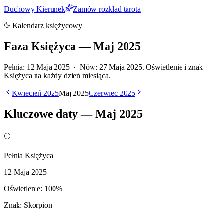
Duchowy Kierunek
Zamów rozkład tarota
Kalendarz księżycowy
Faza Księżyca —
Maj
2025
Pełnia:
12 Maja 2025
· Nów:
27 Maja 2025
.
Oświetlenie i znak
Księżyca na każdy dzień miesiąca.
Kwiecień
2025
Maj
2025
Czerwiec
2025
Kluczowe daty —
Maj
2025
🌕
Pełnia Księżyca
12 Maja 2025
Oświetlenie:
100
%
Znak:
Skorpion