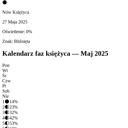
🌑
Nów Księżyca
27 Maja 2025
Oświetlenie:
0
%
Znak:
Bliźnięta
Kalendarz faz księżyca —
Maj
2025
Pon
Wt
Śr
Czw
Pt
Sob
Nie
1
🌑
14
%
2
🌒
23
%
3
🌒
32
%
4
🌒
42
%
5
🌓
53
%