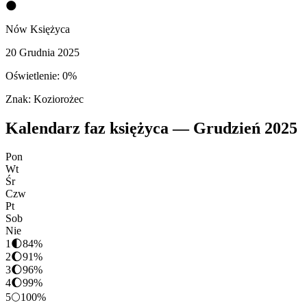
🌑
Nów Księżyca
20 Grudnia 2025
Oświetlenie:
0
%
Znak:
Koziorożec
Kalendarz faz księżyca —
Grudzień
2025
Pon
Wt
Śr
Czw
Pt
Sob
Nie
1
🌓
84
%
2
🌔
91
%
3
🌔
96
%
4
🌔
99
%
5
🌕
100
%