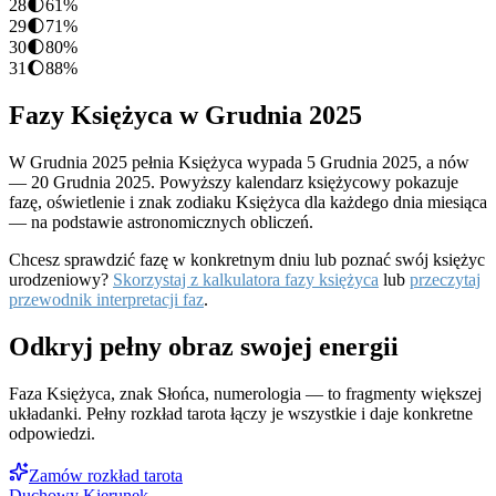
28
🌓
61
%
29
🌓
71
%
30
🌓
80
%
31
🌔
88
%
Fazy Księżyca w
Grudnia
2025
W
Grudnia
2025
pełnia Księżyca wypada
5 Grudnia 2025
, a nów
—
20 Grudnia 2025
. Powyższy kalendarz księżycowy pokazuje
fazę, oświetlenie i znak zodiaku Księżyca dla każdego dnia miesiąca
— na podstawie astronomicznych obliczeń.
Chcesz sprawdzić fazę w konkretnym dniu lub poznać swój księżyc
urodzeniowy?
Skorzystaj z kalkulatora fazy księżyca
lub
przeczytaj
przewodnik interpretacji faz
.
Odkryj pełny obraz swojej energii
Faza Księżyca, znak Słońca, numerologia — to fragmenty większej
układanki. Pełny rozkład tarota łączy je wszystkie i daje konkretne
odpowiedzi.
Zamów rozkład tarota
Duchowy Kierunek