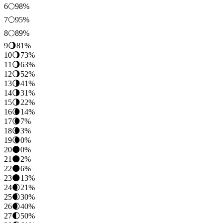
6
🌕
98
%
7
🌕
95
%
8
🌕
89
%
9
🌖
81
%
10
🌖
73
%
11
🌖
63
%
12
🌖
52
%
13
🌗
41
%
14
🌗
31
%
15
🌗
22
%
16
🌘
14
%
17
🌘
7
%
18
🌘
3
%
19
🌘
0
%
20
🌑
0
%
21
🌑
2
%
22
🌑
6
%
23
🌑
13
%
24
🌒
21
%
25
🌒
30
%
26
🌒
40
%
27
🌓
50
%