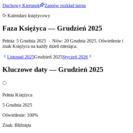
Duchowy Kierunek
Zamów rozkład tarota
Kalendarz księżycowy
Faza Księżyca —
Grudzień
2025
Pełnia:
5 Grudnia 2025
· Nów:
20 Grudnia 2025
.
Oświetlenie i
znak Księżyca na każdy dzień miesiąca.
Listopad
2025
Grudzień
2025
Styczeń
2026
Kluczowe daty —
Grudzień
2025
🌕
Pełnia Księżyca
5 Grudnia 2025
Oświetlenie:
100
%
Znak:
Bliźnięta