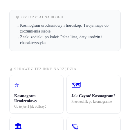
📖 PRZECZYTAJ NA BLOGU
Kosmogram urodzeniowy i horoskop: Twoja mapa do
→
zrozumienia siebie
Znaki zodiaku po kolei: Pełna lista, daty urodzin i
→
charakterystyka
🔮 SPRAWDŹ TEŻ INNE NARZĘDZIA
⭐
🗺️
Kosmogram
Jak Czytać Kosmogram?
Urodzeniowy
Przewodnik po kosmogramie
Co to jest i jak obliczyć
🏛️
🪐