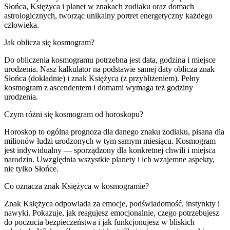
Słońca, Księżyca i planet w znakach zodiaku oraz domach
astrologicznych, tworząc unikalny portret energetyczny każdego
człowieka.
Jak oblicza się kosmogram?
Do obliczenia kosmogramu potrzebna jest data, godzina i miejsce
urodzenia. Nasz kalkulator na podstawie samej daty oblicza znak
Słońca (dokładnie) i znak Księżyca (z przybliżeniem). Pełny
kosmogram z ascendentem i domami wymaga też godziny
urodzenia.
Czym różni się kosmogram od horoskopu?
Horoskop to ogólna prognoza dla danego znaku zodiaku, pisana dla
milionów ludzi urodzonych w tym samym miesiącu. Kosmogram
jest indywidualny — sporządzony dla konkretnej chwili i miejsca
narodzin. Uwzględnia wszystkie planety i ich wzajemne aspekty,
nie tylko Słońce.
Co oznacza znak Księżyca w kosmogramie?
Znak Księżyca odpowiada za emocje, podświadomość, instynkty i
nawyki. Pokazuje, jak reagujesz emocjonalnie, czego potrzebujesz
do poczucia bezpieczeństwa i jak funkcjonujesz w bliskich