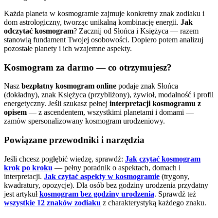
Każda planeta w kosmogramie zajmuje konkretny znak zodiaku i
dom astrologiczny, tworząc unikalną kombinację energii.
Jak
odczytać kosmogram
? Zacznij od Słońca i Księżyca — razem
stanowią fundament Twojej osobowości. Dopiero potem analizuj
pozostałe planety i ich wzajemne aspekty.
Kosmogram za darmo — co otrzymujesz?
Nasz
bezpłatny kosmogram online
podaje znak Słońca
(dokładny), znak Księżyca (przybliżony), żywioł, modalność i profil
energetyczny. Jeśli szukasz pełnej
interpretacji kosmogramu z
opisem
— z ascendentem, wszystkimi planetami i domami —
zamów spersonalizowany kosmogram urodzeniowy.
Powiązane przewodniki i narzędzia
Jeśli chcesz pogłębić wiedzę, sprawdź:
Jak czytać kosmogram
krok po kroku
— pełny poradnik o aspektach, domach i
interpretacji.
Jak czytać aspekty w kosmogramie
(trygony,
kwadratury, opozycje).
Dla osób bez godziny urodzenia przydatny
jest artykuł
kosmogram bez godziny urodzenia
.
Sprawdź też
wszystkie 12 znaków zodiaku
z charakterystyką każdego znaku.