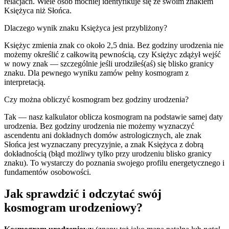
relacjach. Wiele osób mocniej identyfikuje się ze swoim znakiem
Księżyca niż Słońca.
Dlaczego wynik znaku Księżyca jest przybliżony?
Księżyc zmienia znak co około 2,5 dnia. Bez godziny urodzenia nie
możemy określić z całkowitą pewnością, czy Księżyc zdążył wejść
w nowy znak — szczególnie jeśli urodziłeś(aś) się blisko granicy
znaku. Dla pewnego wyniku zamów pełny kosmogram z
interpretacją.
Czy można obliczyć kosmogram bez godziny urodzenia?
Tak — nasz kalkulator oblicza kosmogram na podstawie samej daty
urodzenia. Bez godziny urodzenia nie możemy wyznaczyć
ascendentu ani dokładnych domów astrologicznych, ale znak
Słońca jest wyznaczany precyzyjnie, a znak Księżyca z dobrą
dokładnością (błąd możliwy tylko przy urodzeniu blisko granicy
znaku). To wystarczy do poznania swojego profilu energetycznego i
fundamentów osobowości.
Jak sprawdzić i odczytać swój
kosmogram urodzeniowy?