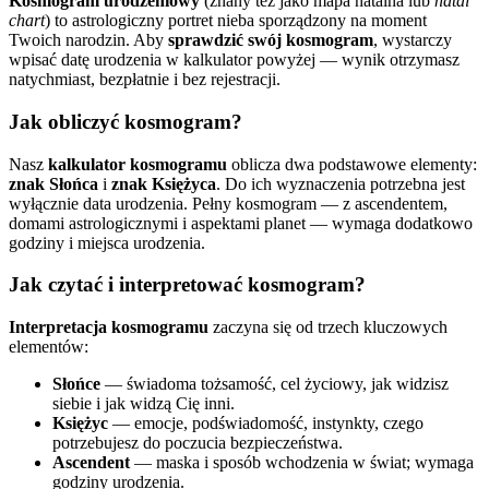
Kosmogram urodzeniowy
(znany też jako mapa natalna lub
natal
chart
) to astrologiczny portret nieba sporządzony na moment
Twoich narodzin. Aby
sprawdzić swój kosmogram
, wystarczy
wpisać datę urodzenia w kalkulator powyżej — wynik otrzymasz
natychmiast, bezpłatnie i bez rejestracji.
Jak obliczyć kosmogram?
Nasz
kalkulator kosmogramu
oblicza dwa podstawowe elementy:
znak Słońca
i
znak Księżyca
. Do ich wyznaczenia potrzebna jest
wyłącznie data urodzenia. Pełny kosmogram — z ascendentem,
domami astrologicznymi i aspektami planet — wymaga dodatkowo
godziny i miejsca urodzenia.
Jak czytać i interpretować kosmogram?
Interpretacja kosmogramu
zaczyna się od trzech kluczowych
elementów:
Słońce
— świadoma tożsamość, cel życiowy, jak widzisz
siebie i jak widzą Cię inni.
Księżyc
— emocje, podświadomość, instynkty, czego
potrzebujesz do poczucia bezpieczeństwa.
Ascendent
— maska i sposób wchodzenia w świat; wymaga
godziny urodzenia.