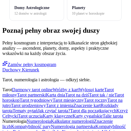
Domy Astrologiczne
Planety
12 domów w astrologii
10 planet w horoskopie
Poznaj pełny obraz swojej duszy
Pełny kosmogram z interpretacją to kilkanaście stron głębokiej
analizy — ascendent, planety, domy, aspekty i praktyczne
wskazówki na każdy obszar życia.
Zamów pełny kosmogram
Duchowy Kierunek
Tarot, numerologia i astrologia — odkryj siebie.
Tarot
Darmowy tarot online
Wróżby z kart
Wylosuj kartę
Tarot
miłosny
Tarot partnerski
Karta dnia
Tarot na dziś
Tarot tak / nie
Tarot
horoskop
Tarot tygodniowy
Tarot miesięczny
Tarot roczny
Tarot na
jutro
Tarot urodzeniowy
Tarot z imienia
Znaczenie kart
Rozkłady
tarota
Tematy pytań
Jak czytać tarota?
Tarot dla początkujących
Krzyż
Celtycki
Tarot uczucia
Karty klasyczne
Karty cygańskie
Talie tarota
Numerologia
Numerologia
Kalkulator numerologii
Znaczenie
liczb
Kompatybilność pary
Numerologia partnerska
Kompatybilność