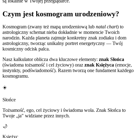
są lokalnie w Twojej przeglądarce.
Czym jest kosmogram urodzeniowy?
Kosmogram (zwany też mapą urodzeniową lub
natal chart
) to
astrologiczny schemat nieba dokładnie w momencie Twoich
narodzin. Każda planeta zajmuje konkretny znak zodiaku i dom
astrologiczny, tworząc unikalny portret energetyczny — Twój
kosmiczny odcisk palca.
Nasz kalkulator oblicza dwa kluczowe elementy:
znak Słońca
(świadoma tożsamość i cel życiowy) oraz
znak Księżyca
(emocje,
instynkty, podświadomość). Razem tworzą one fundament każdego
kosmogramu.
☀️
Słońce
Tożsamość, ego, cel życiowy i świadoma wola. Znak Słońca to
Twoje „ja" widziane przez innych.
🌙
Księżyc